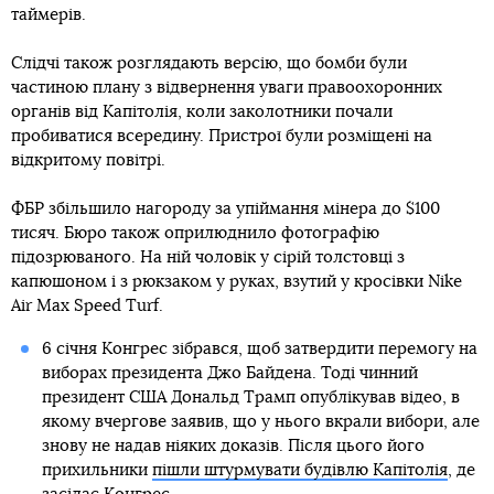
таймерів.
Слідчі також розглядають версію, що бомби були
частиною плану з відвернення уваги правоохоронних
органів від Капітолія, коли заколотники почали
пробиватися всередину. Пристрої були розміщені на
відкритому повітрі.
ФБР збільшило нагороду за упіймання мінера до $100
тисяч. Бюро також оприлюднило фотографію
підозрюваного. На ній чоловік у сірій толстовці з
капюшоном і з рюкзаком у руках, взутий у кросівки Nike
Air Max Speed ​​Turf.
6 січня Конгрес зібрався, щоб затвердити перемогу на
виборах президента Джо Байдена. Тоді чинний
президент США Дональд Трамп опублікував відео, в
якому вчергове заявив, що у нього вкрали вибори, але
знову не надав ніяких доказів. Після цього його
прихильники
пішли штурмувати будівлю Капітолія
, де