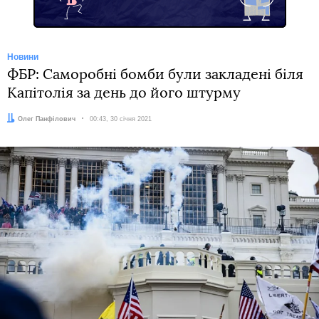
Новини
ФБР: Саморобні бомби були закладені біля
Капітолія за день до його штурму
Автор:
Олег Панфілович
Дата:
00:43, 30 січня 2021