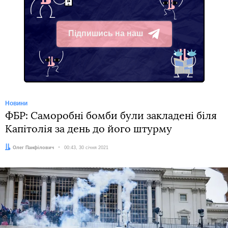
Підпишись на наш
Telegram
Новини
ФБР: Саморобні бомби були закладені біля
Капітолія за день до його штурму
Автор:
Олег Панфілович
Дата:
00:43, 30 січня 2021