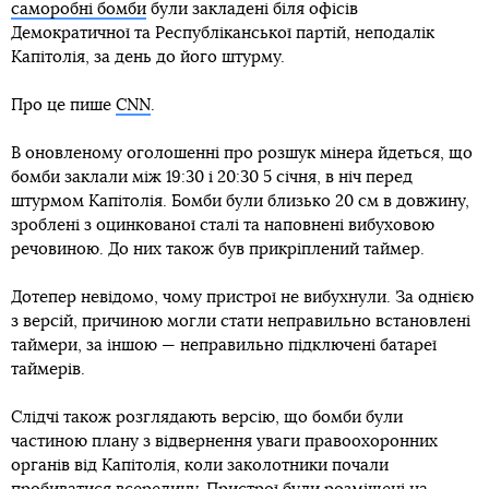
саморобні бомби
були закладені біля офісів
Демократичної та Республіканської партій, неподалік
Капітолія, за день до його штурму.
Про це пише
CNN
.
В оновленому оголошенні про розшук мінера йдеться, що
бомби заклали між 19:30 і 20:30 5 січня, в ніч перед
штурмом Капітолія. Бомби були близько 20 см в довжину,
зроблені з оцинкованої сталі та наповнені вибуховою
речовиною. До них також був прикріплений таймер.
Дотепер невідомо, чому пристрої не вибухнули. За однією
з версій, причиною могли стати неправильно встановлені
таймери, за іншою — неправильно підключені батареї
таймерів.
Слідчі також розглядають версію, що бомби були
частиною плану з відвернення уваги правоохоронних
органів від Капітолія, коли заколотники почали