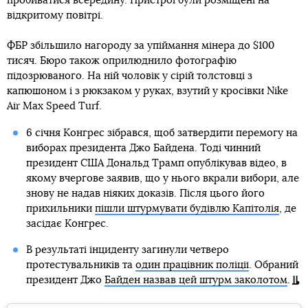
пробиватися всередину. Пристрої були розміщені на
відкритому повітрі.
ФБР збільшило нагороду за упіймання мінера до $100
тисяч. Бюро також оприлюднило фотографію
підозрюваного. На ній чоловік у сірій толстовці з
капюшоном і з рюкзаком у руках, взутий у кросівки Nike
Air Max Speed ​​Turf.
6 січня Конгрес зібрався, щоб затвердити перемогу на
виборах президента Джо Байдена. Тоді чинний
президент США Дональд Трамп опублікував відео, в
якому вчергове заявив, що у нього вкрали вибори, але
знову не надав ніяких доказів. Після цього його
прихильники
пішли штурмувати будівлю Капітолія
, де
засідає Конгрес.
В результаті інциденту загинули четверо
протестувальників та
один працівник поліції
. Обраний
президент Джо
Байден назвав цей штурм заколотом
.