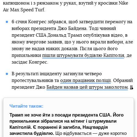
капюшоном і з рюкзаком у руках, взутий у кросівки Nike
Air Max Speed ​​Turf.
6 січня Конгрес зібрався, щоб затвердити перемогу на
виборах президента Джо Байдена. Тоді чинний
президент США Дональд Трамп опублікував відео, в
якому вчергове заявив, що у нього вкрали вибори, але
знову не надав ніяких доказів. Після цього його
прихильники
пішли штурмувати будівлю Капітолія
, де
засідає Конгрес.
В результаті інциденту загинули четверо
протестувальників та
один працівник поліції
. Обраний
президент Джо
Байден назвав цей штурм заколотом
.
Читайте також:
Трамп не хоче йти з посади президента США. Його
прихильники зібралися на мітинг і штурмували
Капітолій. Є поранені й загибла, Нацгвардія
зачистила будівлю.
Що відбувається — дуже коротко