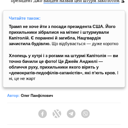
президент Джо
Байден назвав цей штурм заколотом
.
Читайте також:
Трамп не хоче йти з посади президента США. Його
прихильники зібралися на мітинг і штурмували
Капітолій. Є поранені й загибла, Нацгвардія
зачистила будівлю.
Що відбувається — дуже коротко
Хлопець у хутрі і з рогами на штурмі Капітолія — ви
точно бачили це фото! Це Джейк Анджелі —
обличчя руху, прихильники якого вірять у
«демократів-педофілів-сатаністів», які пʼють кров.
І
ні, це не жарт
Автор:
Олег Панфілович
Facebook
Twitter
Telegram
Viber