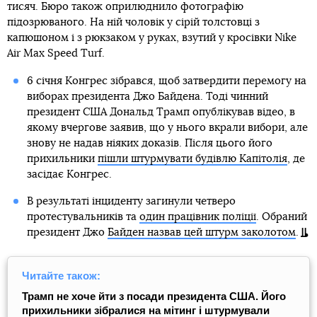
тисяч. Бюро також оприлюднило фотографію
підозрюваного. На ній чоловік у сірій толстовці з
капюшоном і з рюкзаком у руках, взутий у кросівки Nike
Air Max Speed ​​Turf.
6 січня Конгрес зібрався, щоб затвердити перемогу на
виборах президента Джо Байдена. Тоді чинний
президент США Дональд Трамп опублікував відео, в
якому вчергове заявив, що у нього вкрали вибори, але
знову не надав ніяких доказів. Після цього його
прихильники
пішли штурмувати будівлю Капітолія
, де
засідає Конгрес.
В результаті інциденту загинули четверо
протестувальників та
один працівник поліції
. Обраний
президент Джо
Байден назвав цей штурм заколотом
.
Читайте також:
Трамп не хоче йти з посади президента США. Його
прихильники зібралися на мітинг і штурмували