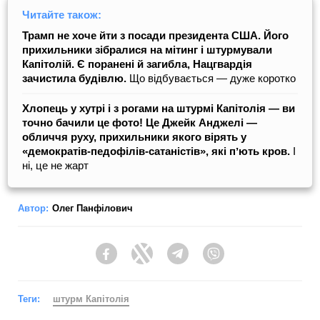
Читайте також:
Трамп не хоче йти з посади президента США. Його
прихильники зібралися на мітинг і штурмували
Капітолій. Є поранені й загибла, Нацгвардія
зачистила будівлю.
Що відбувається — дуже коротко
Хлопець у хутрі і з рогами на штурмі Капітолія — ви
точно бачили це фото! Це Джейк Анджелі —
обличчя руху, прихильники якого вірять у
«демократів-педофілів-сатаністів», які пʼють кров.
І
ні, це не жарт
Автор:
Олег Панфілович
Facebook
Twitter
Telegram
Viber
Теги:
штурм Капітолія