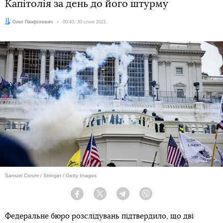
Капітолія за день до його штурму
Автор:
Олег Панфілович
Дата:
00:43, 30 січня 2021
Samuel Corum / Stringer / Getty Images
Facebook
Twitter
Telegram
Viber
Федеральне бюро розслідувань підтвердило, що дві