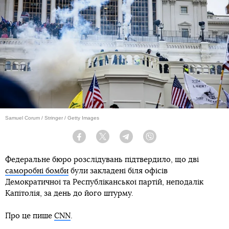
Samuel Corum / Stringer / Getty Images
Facebook
Twitter
Telegram
Viber
Федеральне бюро розслідувань підтвердило, що дві
саморобні бомби
були закладені біля офісів
Демократичної та Республіканської партій, неподалік
Капітолія, за день до його штурму.
Про це пише
CNN
.