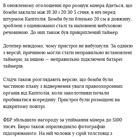
В оновленому оголошенні про розшук мінера йдеться, що
бомби заклали між 19:30 і 20:30 5 січня, в ніч перед
штурмом Капітолія. Бомби були близько 20 см в довжину,
зроблені з оцинкованої сталі та наповнені вибуховою
речовиною. До них також був прикріплений таймер.
Дотепер невідомо, чому пристрої не вибухнули. За однією
з версій, причиною могли стати неправильно встановлені
таймери, за іншою — неправильно підключені батареї
таймерів.
Слідчі також розглядають версію, що бомби були
частиною плану з відвернення уваги правоохоронних
органів від Капітолія, коли заколотники почали
пробиватися всередину. Пристрої були розміщені на
відкритому повітрі.
ФБР збільшило нагороду за упіймання мінера до $100
тисяч. Бюро також оприлюднило фотографію
підозрюваного. На ній чоловік у сірій толстовці з