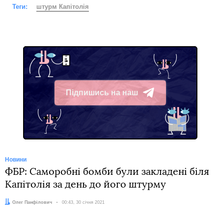
Теги:
штурм Капітолія
Підпишись на наш
Telegram
Новини
ФБР: Саморобні бомби були закладені біля
Капітолія за день до його штурму
Автор:
Олег Панфілович
Дата:
00:43, 30 січня 2021