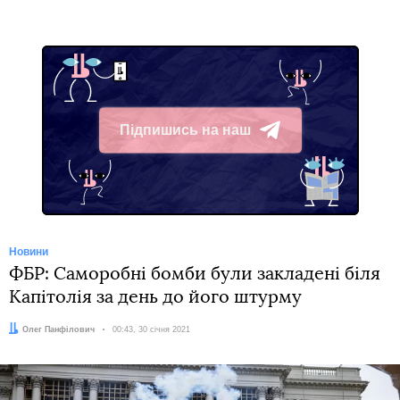
Підпишись на наш
Telegram
Новини
ФБР: Саморобні бомби були закладені біля
Капітолія за день до його штурму
Автор:
Олег Панфілович
Дата:
00:43, 30 січня 2021