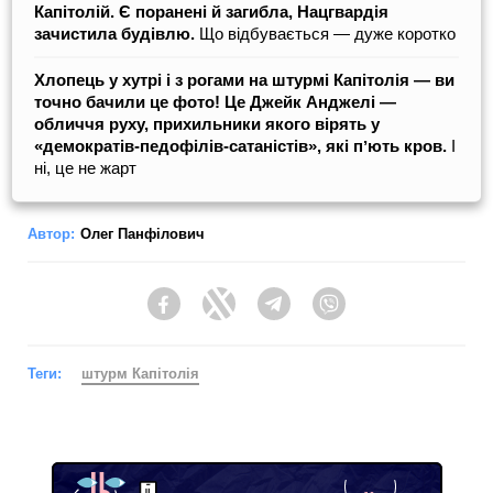
Капітолій. Є поранені й загибла, Нацгвардія
зачистила будівлю.
Що відбувається — дуже коротко
Хлопець у хутрі і з рогами на штурмі Капітолія — ви
точно бачили це фото! Це Джейк Анджелі —
обличчя руху, прихильники якого вірять у
«демократів-педофілів-сатаністів», які пʼють кров.
І
ні, це не жарт
Автор:
Олег Панфілович
Facebook
Twitter
Telegram
Viber
Теги:
штурм Капітолія