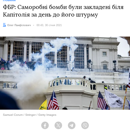
Новини
ФБР: Саморобні бомби були закладені біля
Капітолія за день до його штурму
Автор:
Олег Панфілович
Дата:
00:43, 30 січня 2021
Samuel Corum / Stringer / Getty Images
Facebook
Twitter
Telegram
Viber