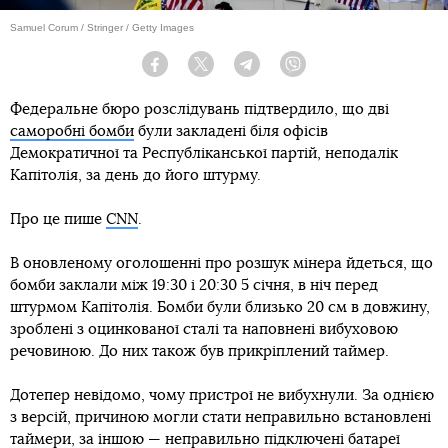
Samuel Corum / Stringer / Getty Images
Facebook
Twitter
Telegram
Viber
Федеральне бюро розслідувань підтвердило, що дві
саморобні бомби
були закладені біля офісів
Демократичної та Республіканської партій, неподалік
Капітолія, за день до його штурму.
Про це пише
CNN
.
В оновленому оголошенні про розшук мінера йдеться, що
бомби заклали між 19:30 і 20:30 5 січня, в ніч перед
штурмом Капітолія. Бомби були близько 20 см в довжину,
зроблені з оцинкованої сталі та наповнені вибуховою
речовиною. До них також був прикріплений таймер.
Дотепер невідомо, чому пристрої не вибухнули. За однією
з версій, причиною могли стати неправильно встановлені
таймери, за іншою — неправильно підключені батареї