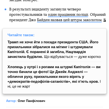
засідає Конгрес.
В результаті інциденту загинули четверо
протестувальників та
один працівник поліції
. Обраний
президент Джо
Байден назвав цей штурм заколотом
.
Читайте також:
Трамп не хоче йти з посади президента США. Його
прихильники зібралися на мітинг і штурмували
Капітолій. Є поранені й загибла, Нацгвардія
зачистила будівлю.
Що відбувається — дуже коротко
Хлопець у хутрі і з рогами на штурмі Капітолія — ви
точно бачили це фото! Це Джейк Анджелі —
обличчя руху, прихильники якого вірять у
«демократів-педофілів-сатаністів», які пʼють кров.
І
ні, це не жарт
Автор:
Олег Панфілович