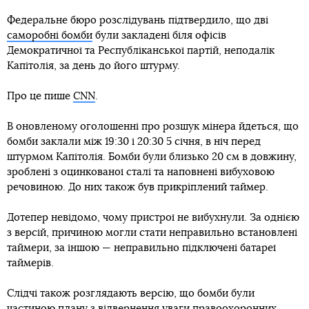
Федеральне бюро розслідувань підтвердило, що дві
саморобні бомби
були закладені біля офісів
Демократичної та Республіканської партій, неподалік
Капітолія, за день до його штурму.
Про це пише
CNN
.
В оновленому оголошенні про розшук мінера йдеться, що
бомби заклали між 19:30 і 20:30 5 січня, в ніч перед
штурмом Капітолія. Бомби були близько 20 см в довжину,
зроблені з оцинкованої сталі та наповнені вибуховою
речовиною. До них також був прикріплений таймер.
Дотепер невідомо, чому пристрої не вибухнули. За однією
з версій, причиною могли стати неправильно встановлені
таймери, за іншою — неправильно підключені батареї
таймерів.
Слідчі також розглядають версію, що бомби були
частиною плану з відвернення уваги правоохоронних