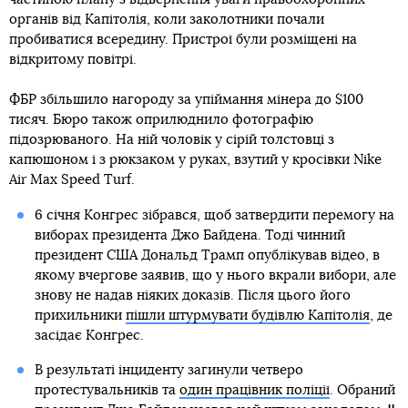
органів від Капітолія, коли заколотники почали
пробиватися всередину. Пристрої були розміщені на
відкритому повітрі.
ФБР збільшило нагороду за упіймання мінера до $100
тисяч. Бюро також оприлюднило фотографію
підозрюваного. На ній чоловік у сірій толстовці з
капюшоном і з рюкзаком у руках, взутий у кросівки Nike
Air Max Speed ​​Turf.
6 січня Конгрес зібрався, щоб затвердити перемогу на
виборах президента Джо Байдена. Тоді чинний
президент США Дональд Трамп опублікував відео, в
якому вчергове заявив, що у нього вкрали вибори, але
знову не надав ніяких доказів. Після цього його
прихильники
пішли штурмувати будівлю Капітолія
, де
засідає Конгрес.
В результаті інциденту загинули четверо
протестувальників та
один працівник поліції
. Обраний