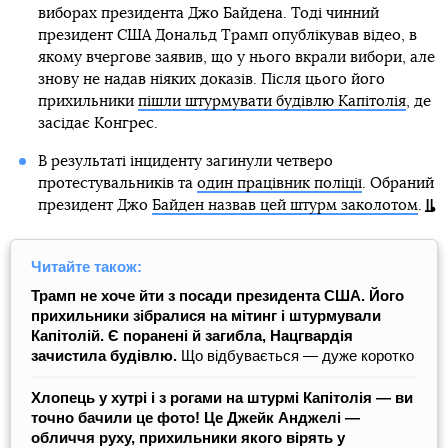
виборах президента Джо Байдена. Тоді чинний
президент США Дональд Трамп опублікував відео, в
якому вчергове заявив, що у нього вкрали вибори, але
знову не надав ніяких доказів. Після цього його
прихильники
пішли штурмувати будівлю Капітолія
, де
засідає Конгрес.
В результаті інциденту загинули четверо
протестувальників та
один працівник поліції
. Обраний
президент Джо
Байден назвав цей штурм заколотом
.
Читайте також:
Трамп не хоче йти з посади президента США. Його
прихильники зібралися на мітинг і штурмували
Капітолій. Є поранені й загибла, Нацгвардія
зачистила будівлю.
Що відбувається — дуже коротко
Хлопець у хутрі і з рогами на штурмі Капітолія — ви
точно бачили це фото! Це Джейк Анджелі —
обличчя руху, прихильники якого вірять у