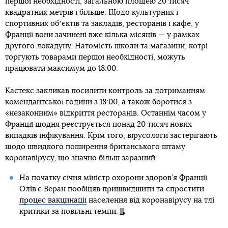
першої необхідності, загальною площею 20 тисяч
квадратних метрів і більше. Щодо культурних і
спортивних обʼєктів та закладів, ресторанів і кафе, у
Франції вони зачинені вже кілька місяців — у рамках
другого локадуну. Натомість школи та магазини, котрі
торгують товарами першої необхідності, можуть
працювати максимум до 18:00.
Кастекс закликав посилити контроль за дотриманням
комендантської години з 18:00, а також боротися з
«незаконним» відкриття ресторанів. Останнім часом у
Франції щодня реєструється понад 20 тисяч нових
випадків інфікування. Крім того, вірусологи застерігають
щодо швидкого поширення британського штаму
коронавірусу, що значно більш заразний.
На початку січня міністр охорони здоров’я Франції
Олів’є Веран пообіцяв пришвидшити та спростити
процес вакцинації
населення від коронавірусу на тлі
критики за повільні темпи.