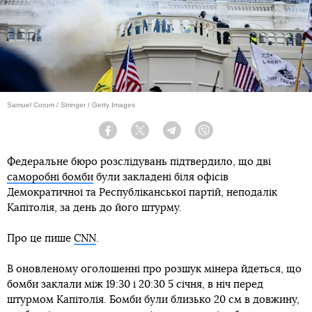
Samuel Corum / Stringer / Getty Images
Facebook
Twitter
Telegram
Viber
Федеральне бюро розслідувань підтвердило, що дві
саморобні бомби
були закладені біля офісів
Демократичної та Республіканської партій, неподалік
Капітолія, за день до його штурму.
Про це пише
CNN
.
В оновленому оголошенні про розшук мінера йдеться, що
бомби заклали між 19:30 і 20:30 5 січня, в ніч перед
штурмом Капітолія. Бомби були близько 20 см в довжину,