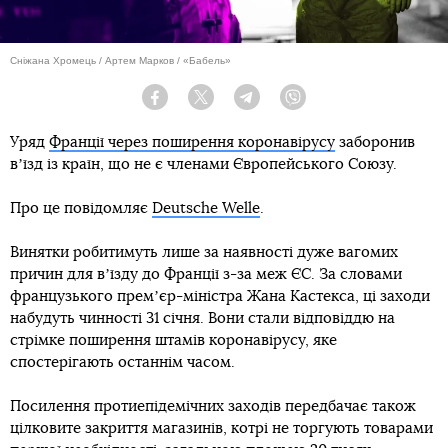
Сніжана Хромець / Артем Марков / «Бабель»
Facebook
Twitter
Telegram
Viber
Уряд
Франції через поширення коронавірусу
заборонив
вʼїзд із країн, що не є членами Європейського Союзу.
Про це повідомляє
Deutsche Welle
.
Винятки робитимуть лише за наявності дуже вагомих
причин для вʼїзду до Франції з-за меж ЄС. За словами
французького премʼєр-міністра Жана Кастекса, ці заходи
набудуть чинності 31 січня. Вони стали відповіддю на
стрімке поширення штамів коронавірусу, яке
спостерігають останнім часом.
Посилення протиепідемічних заходів передбачає також
цілковите закриття магазинів, котрі не торгують товарами