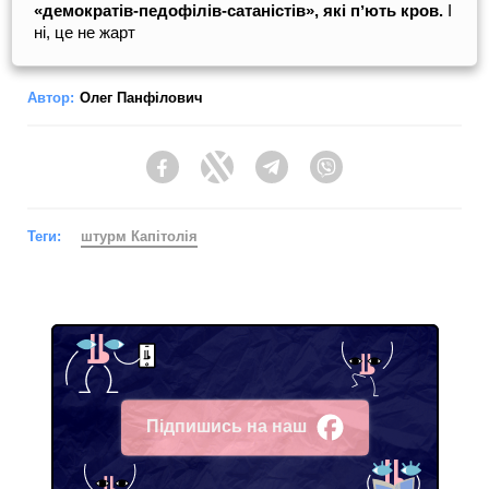
«демократів-педофілів-сатаністів», які пʼють кров.
І
ні, це не жарт
Автор:
Олег Панфілович
Facebook
Twitter
Telegram
Viber
Теги:
штурм Капітолія
Підпишись на наш
Facebook