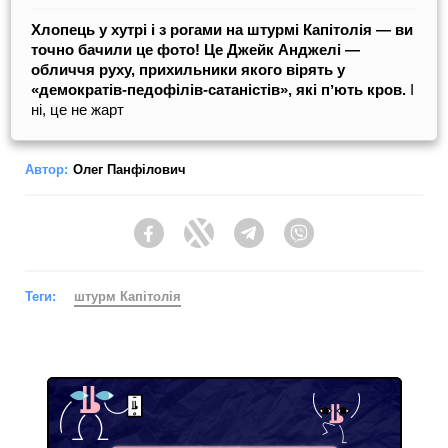
Хлопець у хутрі і з рогами на штурмі Капітолія — ви
точно бачили це фото! Це Джейк Анджелі —
обличчя руху, прихильники якого вірять у
«демократів-педофілів-сатаністів», які пʼють кров.
І
ні, це не жарт
Автор:
Олег Панфілович
Facebook
Twitter
Telegram
Viber
Теги:
штурм Капітолія