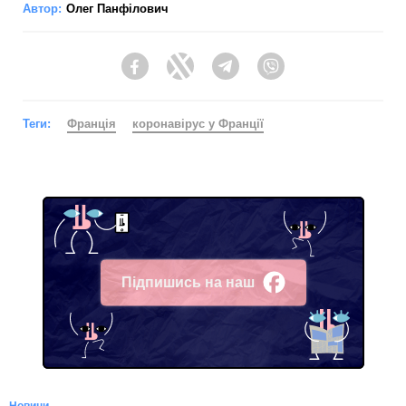
Автор:
Олег Панфілович
Facebook
Twitter
Telegram
Viber
Теги:
Франція
коронавірус у Франції
Підпишись на наш
Facebook