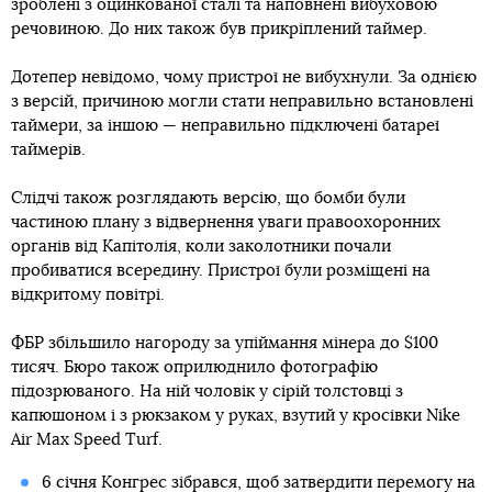
зроблені з оцинкованої сталі та наповнені вибуховою
речовиною. До них також був прикріплений таймер.
Дотепер невідомо, чому пристрої не вибухнули. За однією
з версій, причиною могли стати неправильно встановлені
таймери, за іншою — неправильно підключені батареї
таймерів.
Слідчі також розглядають версію, що бомби були
частиною плану з відвернення уваги правоохоронних
органів від Капітолія, коли заколотники почали
пробиватися всередину. Пристрої були розміщені на
відкритому повітрі.
ФБР збільшило нагороду за упіймання мінера до $100
тисяч. Бюро також оприлюднило фотографію
підозрюваного. На ній чоловік у сірій толстовці з
капюшоном і з рюкзаком у руках, взутий у кросівки Nike
Air Max Speed ​​Turf.
6 січня Конгрес зібрався, щоб затвердити перемогу на