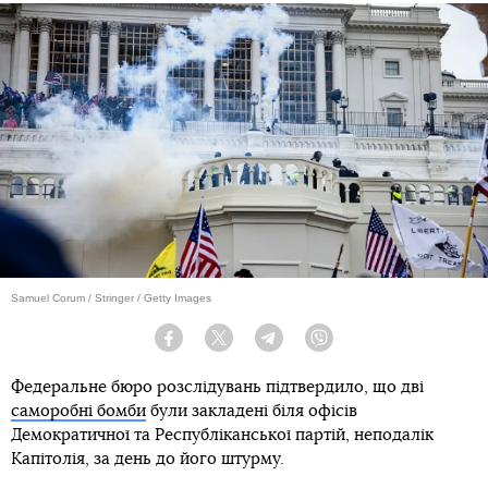
Samuel Corum / Stringer / Getty Images
Facebook
Twitter
Telegram
Viber
Федеральне бюро розслідувань підтвердило, що дві
саморобні бомби
були закладені біля офісів
Демократичної та Республіканської партій, неподалік
Капітолія, за день до його штурму.