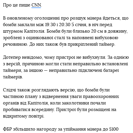
Про це пише
CNN
.
В оновленому оголошенні про розшук мінера йдеться, що
бомби заклали між 19:30 і 20:30 5 січня, в ніч перед
штурмом Капітолія. Бомби були близько 20 см в довжину,
зроблені з оцинкованої сталі та наповнені вибуховою
речовиною. До них також був прикріплений таймер.
Дотепер невідомо, чому пристрої не вибухнули. За однією
з версій, причиною могли стати неправильно встановлені
таймери, за іншою — неправильно підключені батареї
таймерів.
Слідчі також розглядають версію, що бомби були
частиною плану з відвернення уваги правоохоронних
органів від Капітолія, коли заколотники почали
пробиватися всередину. Пристрої були розміщені на
відкритому повітрі.
ФБР збільшило нагороду за упіймання мінера до $100