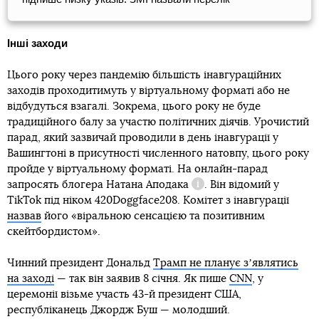
відео
Інші заходи
Цього року через пандемію більшість інавгураційних
заходів проходитимуть у віртуальному форматі або не
відбудуться взагалі. Зокрема, цього року не буде
традиційного балу за участю політичних діячів. Урочистий
парад, який зазвичай проводили в день інавгурації у
Вашингтоні в присутності численного натовпу, цього року
пройде у віртуальному форматі. На онлайн-парад
запросять
блогера Натана Аподака
. Він відомий у
Довідка
TikTok під ніком 420Doggface208. Комітет з інавгурації
назвав
його «віральною сенсацією та позитивним
скейтбордистом».
Чинний президент Дональд
Трамп не планує зʼявлятись
на заході
— так він заявив 8 січня. Як пише
CNN
, у
церемонії візьме участь 43-й президент США,
республіканець Джордж Буш — молодший.