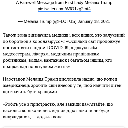
A Farewell Message from First Lady Melania Trump
pic.twitter.com/WfG1zg2mt4
— Melania Trump (@FLOTUS)
January 18, 2021
Також вона відзначила медиків і всіх інших, хто залучений
до боротьби з коронавірусом: «Оскільки світ продовжує
протистояти пандемії COVID-19, я дякую всім
медсестерам, лікарям, медичним працівникам,
робітникам, водіям вантажівок і багатьом іншим, хто
працює над порятунком життів».
Наостанок Меланія Трамп висловила надію, що кожен
американець зробить свій внесок у те, щоб навчити дітей,
що значить бути кращими.
«Робіть усе з пристрастю, але завжди памʼятайте, що
насильство ніколи не є відповіддю і ніколи не буде
виправдано», — додала вона.