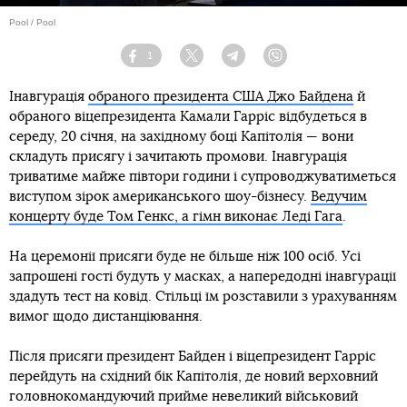
Pool / Pool
1
Facebook
Twitter
Telegram
Viber
Інавгурація
обраного президента США Джо Байдена
й
обраного віцепрезидента Камали Гарріс відбудеться в
середу, 20 січня, на західному боці Капітолія — вони
складуть присягу і зачитають промови. Інавгурація
триватиме майже півтори години і супроводжуватиметься
виступом зірок американського шоу-бізнесу.
Ведучим
концерту буде Том Генкс, а гімн виконає Леді Гага
.
На церемонії присяги буде не більше ніж 100 осіб. Усі
запрошені гості будуть у масках, а напередодні інавгурації
здадуть тест на ковід. Стільці їм розставили з урахуванням
вимог щодо дистанціювання.
Після присяги президент Байден і віцепрезидент Гарріс
перейдуть на східний бік Капітолія, де новий верховний
головнокомандуючий прийме невеликий військовий