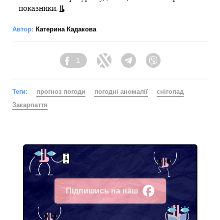
показники.
Автор:
Катерина Кадакова
1
Facebook
Twitter
Telegram
Viber
Теги:
прогноз погоди
погодні аномалії
снігопад
Закарпаття
Підпишись на наш
Facebook