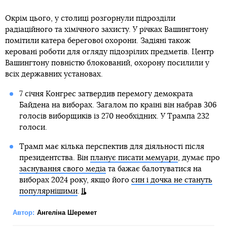
Окрім цього, у столиці розгорнули підрозділи
радіаційного та хімічного захисту. У річках Вашингтону
помітили катера берегової охорони. Задіяні також
керовані роботи для огляду підозрілих предметів. Центр
Вашингтону повністю блокований, охорону посилили у
всіх державних установах.
7 січня Конгрес затвердив перемогу демократа
Байдена на виборах. Загалом по країні він набрав 306
голосів виборщиків із 270 необхідних. У Трампа 232
голоси.
Трамп має кілька перспектив для діяльності після
президентства. Він
планує писати мемуари
, думає про
заснування свого медіа
та бажає балотуватися на
виборах 2024 року, якщо його
син і дочка не стануть
популярнішими
.
Автор:
Ангеліна Шеремет