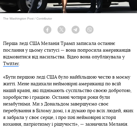
The Washington Post / Contributor
Facebook
Twitter
Telegram
Viber
Перша леді США Меланія Трамп записала останнє
послання у цьому статусі — вона попросила американців
відмовитися від насильства. Відео вона опублікувала у
Twitter
.
«Бути першою леді США було найбільшою честю в моєму
житті. Мене надихали неймовірні американці по всій
нашій країні, які піднімають суспільство своєю добротою,
хоробрістю і грацією. Останні чотири роки були
незабутніми. Ми з Дональдом завершуємо своє
перебування в Білому домі, і я думаю про всіх людей, яких
я забрала у своє серце, і про їхні неймовірні історії
кохання, патріотизму і рішучості», — зазначила Меланія.