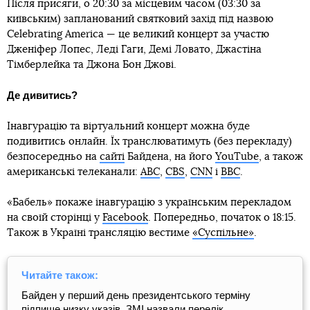
Після присяги, о 20:30 за місцевим часом (03:30 за
київським) запланований святковий захід під назвою
Celebrating America — це великий концерт за участю
Дженіфер Лопес, Леді Гаги, Демі Ловато, Джастіна
Тімберлейка та Джона Бон Джові.
Де дивитись?
Інавгурацію та віртуальний концерт можна буде
подивитись онлайн. Їх транслюватимуть (без перекладу)
безпосередньо на
сайті
Байдена, на його
YouTube
, а також
американські телеканали:
ABC
,
CBS
,
CNN
і
BBC
.
«Бабель» покаже інавгурацію з українським перекладом
на своїй сторінці у
Facebook
. Попередньо, початок о 18:15.
Також в Україні трансляцію вестиме
«Суспільне»
.
Читайте також:
Байден у перший день президентського терміну
підпише низку указів. ЗМІ назвали перелік