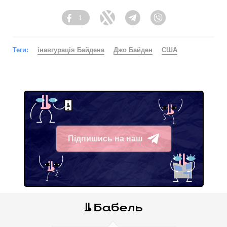
1
Facebook
Twitter
Telegram
Viber
Теги:
інавгурація Байдена
Джо Байден
США
Підпишись на наш
Telegram