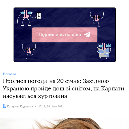
Підпишись на наш
Telegram
Новини
Прогноз погоди на 20 січня: Західною
Україною пройде дощ зі снігом, на Карпати
насувається хуртовина
Автор:
Катерина Кадакова
Дата:
17:12, 19 січня 2021