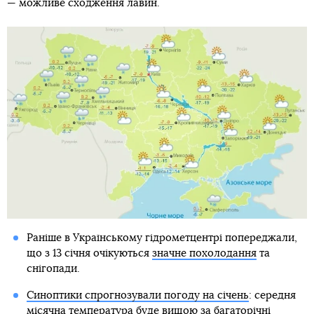
— можливе сходження лавин.
Раніше в Українському гідрометцентрі попереджали,
що з 13 січня очікуються
значне похолодання
та
снігопади.
Синоптики спрогнозували погоду на січень
: середня
місячна температура буде вищою за багаторічні