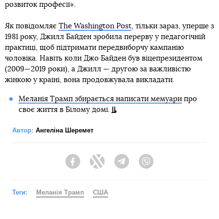
розвиток професії».
Як повідомляє
The Washington Post
, тільки зараз, уперше з
1981 року, Джилл Байден зробила перерву у педагогічній
практиці, щоб підтримати передвиборчу кампанію
чоловіка. Навіть коли Джо Байден був віцепрезидентом
(2009—2019 роки), а Джилл — другою за важливістю
жінкою у країні, вона продовжувала викладати.
Меланія Трамп збирається написати мемуари
про
своє життя в Білому домі.
Автор:
Ангеліна Шеремет
Facebook
Twitter
Telegram
Viber
Теги:
Меланія Трамп
США