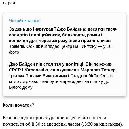
парад.
Читайте також:
За день до інавгурації Джо Байдена: десятки тисяч
солдатів і поліцейських, блокпости, рамки і
колючий дріт через загрозу атаки прихильників
Трампа.
Ось як виглядає центр Вашингтону — у 10
фото
Джо Байден пів століття у політиці. Він пережив
СРСР і Югославію, спілкувався з Маргарет Тетчер,
трьома Папами Римськими і Голдою Меїр.
Ось із
ким зустрічався майбутній президент на шляху до
Білого дому
Коли початок?
Безпосередня процедура приведення до присяги
почнеться об 11:30 за місцевим часом (18:30 за київським).