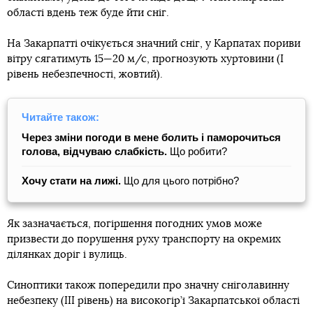
області вдень теж буде йти сніг.
На Закарпатті очікується значний сніг, у Карпатах пориви
вітру сягатимуть 15—20 м/с, прогнозують хуртовини (І
рівень небезпечності, жовтий).
Читайте також:
Через зміни погоди в мене болить і паморочиться
голова, відчуваю слабкість.
Що робити?
Хочу стати на лижі.
Що для цього потрібно?
Як зазначається, погіршення погодних умов може
призвести до порушення руху транспорту на окремих
ділянках доріг і вулиць.
Синоптики також попередили про значну снiголавинну
небезпеку (ІІІ рівень) на високогiр’ї Закарпатської області