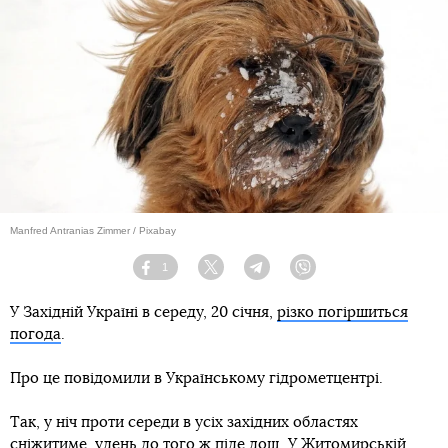
Manfred Antranias Zimmer / Pixabay
1
Facebook
Twitter
Telegram
Viber
У Західній Україні в середу, 20 січня,
різко погіршиться
погода
.
Про це повідомили в Українському гідрометцентрі.
Так, у ніч проти середи в усіх західних областях
сніжитиме, удень до того ж піде дощ. У Житомирській