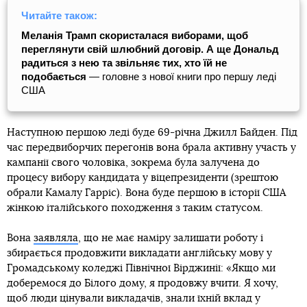
Читайте також:
Меланія Трамп скористалася виборами, щоб
переглянути свій шлюбний договір. А ще Дональд
радиться з нею та звільняє тих, хто їй не
подобається
— головне з нової книги про першу леді
США
Наступною першою леді буде 69-річна Джилл Байден. Під
час передвиборчих перегонів вона брала активну участь у
кампанії свого чоловіка, зокрема була залучена до
процесу вибору кандидата у віцепрезиденти (зрештою
обрали Камалу Гарріс). Вона буде першою в історії США
жінкою італійського походження з таким статусом.
Вона
заявляла
, що не має наміру залишати роботу і
збирається продовжити викладати англійську мову у
Громадському коледжі Північної Вірджинії: «Якщо ми
доберемося до Білого дому, я продовжу вчити. Я хочу,
щоб люди цінували викладачів, знали їхній вклад у