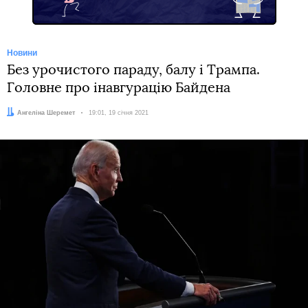
Новини
Без урочистого параду, балу і Трампа.
Головне про інавгурацію Байдена
Автор:
Ангеліна Шеремет
Дата:
19:01, 19 січня 2021