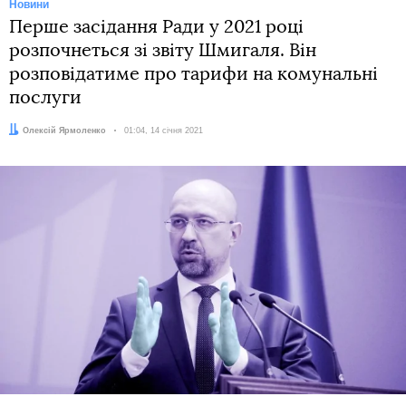
Новини
Перше засідання Ради у 2021 році
розпочнеться зі звіту Шмигаля. Він
розповідатиме про тарифи на комунальні
послуги
Автор:
Олексій Ярмоленко
Дата:
01:04, 14 січня 2021