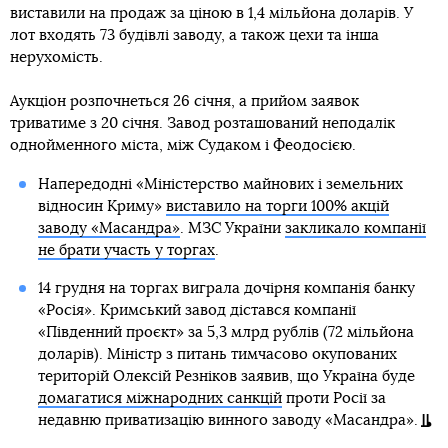
виставили на продаж за ціною в 1,4 мільйона доларів. У
лот входять 73 будівлі заводу, а також цехи та інша
нерухомість.
Аукціон розпочнеться 26 січня, а прийом заявок
триватиме з 20 січня. Завод розташований неподалік
однойменного міста, між Судаком і Феодосією.
Напередодні «Міністерство майнових і земельних
відносин Криму»
виставило на торги 100% акцій
заводу «Масандра»
. МЗС України
закликало компанії
не брати участь у торгах
.
14 грудня на торгах виграла дочірня компанія банку
«Росія». Кримський завод дістався компанії
«Південний проєкт» за 5,3 млрд рублів (72 мільйона
доларів). Міністр з питань тимчасово окупованих
територій Олексій Резніков заявив, що Україна буде
домагатися міжнародних санкцій
проти Росії за
недавню приватизацію винного заводу «Масандра».