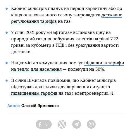
Кабінет міністрів планує на період карантину або до
кінця опалювального сезону запровадити
державне
регулювання тарифів
на газ.
У січні 2021 року «Нафтогаз» встановив ціну на
природний газ для побутових клієнтів на рівні 7,22
гривні за кубометр з ПДВ і без урахування вартості
доставки.
Нацкомісія з комунальних послуг
підвищила тарифи
на тепло для населення
— подекуди на 50%.
11 січня Шмигаль повідомив, що Кабінет міністрів
підготував два шляхи для вирішення ситуації з
підвищенням тарифів
на газ і електроенергію.
Автор:
Олексій Ярмоленко
6
Facebook
Twitter
Telegram
Viber