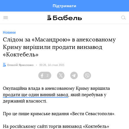
Підтримати
Facebook
Telegram
Twitter
Instagram
Меню
По
по
сай
Новини
Слідом за «Масандрою» в анексованому
Криму вирішили продати винзавод
«Коктебель»
Автор:
Олексій Ярмоленко
Дата:
00:26, 14 січня 2021
2
Facebook
Twitter
Telegram
Viber
Окупаційна влада в анексованому Криму вирішила
продати ще один винний завод
, який перебував у
державній власності.
Про це пише кримське видання «Вести Севастополя».
На російському сайті торгів винзавод «Коктебель»