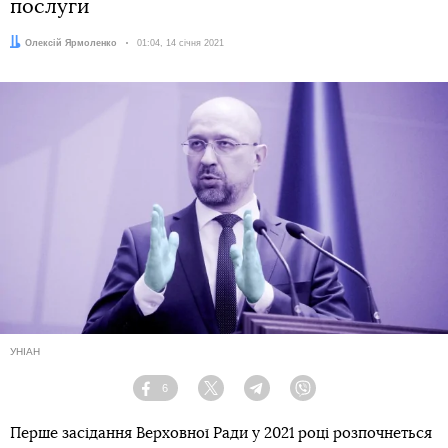
послуги
Автор:
Олексій Ярмоленко
Дата:
01:04, 14 січня 2021
УНІАН
6
Facebook
Twitter
Telegram
Viber
Перше засідання Верховної Ради у 2021 році розпочнеться