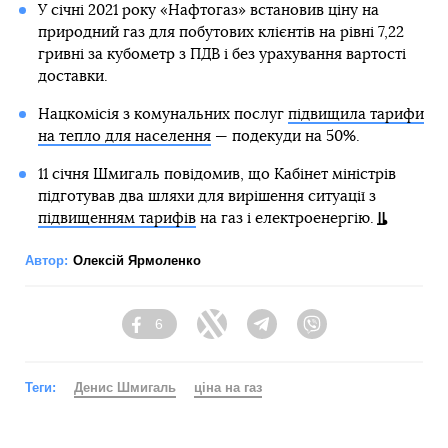
У січні 2021 року «Нафтогаз» встановив ціну на
природний газ для побутових клієнтів на рівні 7,22
гривні за кубометр з ПДВ і без урахування вартості
доставки.
Нацкомісія з комунальних послуг
підвищила тарифи
на тепло для населення
— подекуди на 50%.
11 січня Шмигаль повідомив, що Кабінет міністрів
підготував два шляхи для вирішення ситуації з
підвищенням тарифів
на газ і електроенергію.
Автор:
Олексій Ярмоленко
6
Facebook
Twitter
Telegram
Viber
Теги:
Денис Шмигаль
ціна на газ