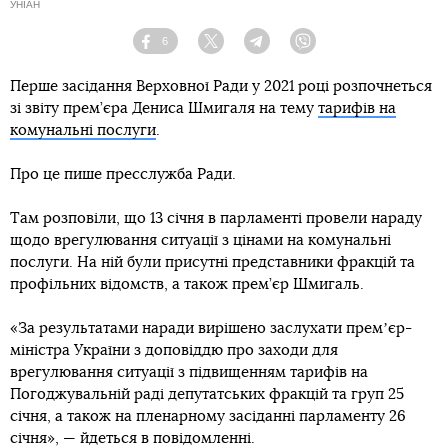
УНІАН
6
Facebook
Twitter
Telegram
Viber
Перше засідання Верховної Ради у 2021 році розпочнеться
зі звіту прем’єра Дениса Шмигаля на тему
тарифів на
комунальні послуги
.
Про це пише пресслужба Ради.
Там розповіли, що 13 січня в парламенті провели нараду
щодо врегулювання ситуації з цінами на комунальні
послуги. На ній були присутні представники фракцій та
профільних відомств, а також прем’єр Шмигаль.
«За результатами наради вирішено заслухати премʼєр-
міністра України з доповіддю про заходи для
врегулювання ситуації з підвищенням тарифів на
Погоджувальній раді депутатських фракцій та груп 25
січня, а також на пленарному засіданні парламенту 26
січня», — йдеться в повідомленні.