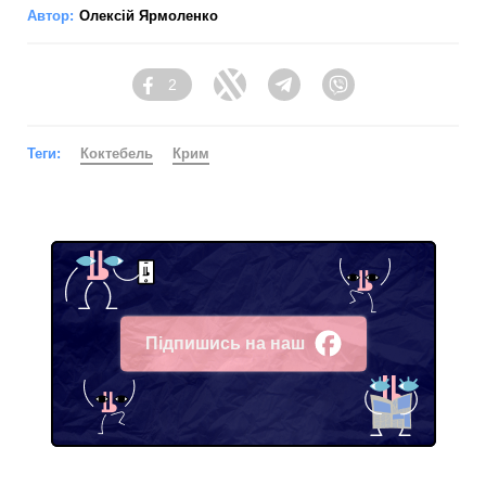
Автор:
Олексій Ярмоленко
2
Facebook
Twitter
Telegram
Viber
Теги:
Коктебель
Крим
Підпишись на наш
Facebook