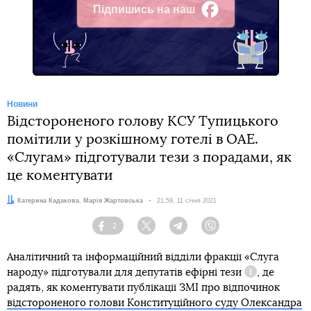
Підпишись на наш
Facebook
Новини
Відстороненого голову КСУ Тупицького
помітили у розкішному готелі в ОАЕ.
«Слугам» підготували тези з порадами, як
це коментувати
Автори:
Катерина Кадакова
,
Марія Жартовська
Дата:
21:59, 11 січня 2021
2
Facebook
Twitter
Telegram
Viber
Аналітичний та інформаційний відділи фракції «Слуга
народу» підготували для депутатів ефірні
тези
, де
Довідка
радять, як коментувати публікації ЗМІ про відпочинок
відстороненого голови Конституційного суду Олександра