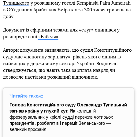
Тупицького
у розкішному готелі Kempinski Palm Jumeirah
в Об’єднаних Арабських Еміратах за 300 тисяч гривень на
добу.
Документ із ефірними тезами для «слуг» опинився у
розпорядженні
«Бабеля»
.
Автори документа зазначають, що суддя Конституційного
суду має «непогану зарплату», рівень якої є одним із
найвищих у державному секторі України. Водночас
стверджується, що навіть така зарплата навряд чи
дозволяє настільки розкішний відпочинок.
Читайте також:
Голова Конституційного суду Олександр Тупицький
загнав країну у глухий кут.
Як колишній
фрезерувальник у кріслі судді пережив чотирьох
президентів, розбагатів і переміг Зеленського —
великий профайл