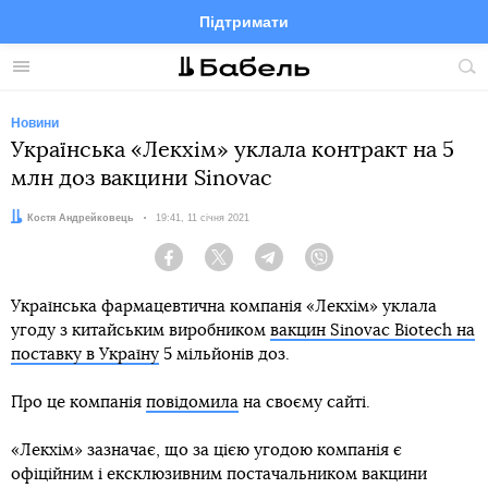
Підтримати
Facebook
Telegram
Twitter
Instagram
Меню
По
по
сай
Новини
Українська «Лекхім» уклала контракт на 5
млн доз вакцини Sinovac
Автор:
Костя Андрейковець
Дата:
19:41, 11 січня 2021
Facebook
Twitter
Telegram
Viber
Українська фармацевтична компанія «Лекхім» уклала
угоду з китайським виробником
вакцин Sinovac Biotech на
поставку в Україну
5 мільйонів доз.
Про це компанія
повідомила
на своєму сайті.
«Лекхім» зазначає, що за цією угодою компанія є
офіційним і ексклюзивним постачальником вакцини