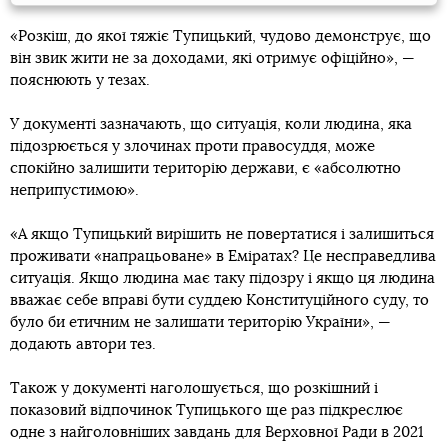
«Розкіш, до якої тяжіє Тупицький, чудово демонструє, що
він звик жити не за доходами, які отримує офіційно», —
пояснюють у тезах.
У документі зазначають, що ситуація, коли людина, яка
підозрюється у злочинах проти правосуддя, може
спокійно залишити територію держави, є «абсолютно
неприпустимою».
«А якщо Тупицький вирішить не повертатися і залишиться
проживати «напрацьоване» в Еміратах? Це несправедлива
ситуація. Якщо людина має таку підозру і якщо ця людина
вважає себе вправі бути суддею Конституційного суду, то
було би етичним не залишати територію України», —
додають автори тез.
Також у документі наголошується, що розкішний і
показовий відпочинок Тупицького ще раз підкреслює
одне з найголовніших завдань для Верховної Ради в 2021