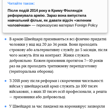
Читайте також:
Після подій 2014 року в Криму Фінляндія
реформувала армію. Зараз вона випустила
навчальний фільм, як давати відсіч «зеленим
чоловічкам»
— переказуємо матеріал Foreign Policy
В армію Швейцарії призиваються всі фізично придатні
чоловіки у віці від 20 до 34 років. Вони проходять
строкову або альтернативну службу до 5 місяців, після
чого можуть йти на контракт. Жінки служать
добровільно. Кожен призовник протягом 7—10 років
раз на рік проходить тритижневу перепідготовку
(територіальна оборона).
З 2018 року після реформи і скорочення чисельності
військ у швейцарській армії служить до 100 тисяч
військових, з яких 10 тисяч осіб професіонали, а решта
— призовники або добровольці.
У Швейцарії за час пандемії на коронавірус захворіли