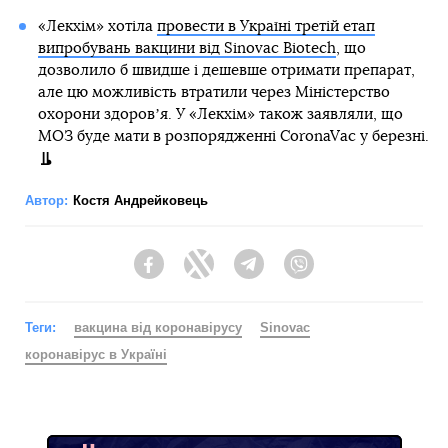
«Лекхім» хотіла
провести в Україні третій етап
випробувань вакцини від Sinovac Biotech
, що
дозволило б швидше і дешевше отримати препарат,
але цю можливість втратили через Міністерство
охорони здоровʼя. У «Лекхім» також заявляли, що
МОЗ буде мати в розпорядженні CoronaVac у березні.
Автор:
Костя Андрейковець
Facebook
Twitter
Telegram
Viber
Теги:
вакцина від коронавірусу
Sinovac
коронавірус в Україні