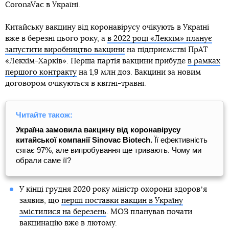
CoronaVac в Україні.
Китайську вакцину від коронавірусу очікують в Україні
вже в березні цього року, а
в 2022 році «Лекхім» планує
запустити виробництво вакцини
на підприємстві ПрАТ
«Лекхім-Харків». Перша партія вакцини прибуде
в рамках
першого контракту
на 1,9 млн доз. Вакцини за новим
договором очікуються в квітні-травні.
Читайте також:
Україна замовила вакцину від коронавірусу
китайської компанії Sinovac Biotech.
Її ефективність
сягає 97%, але випробування ще тривають. Чому ми
обрали саме її?
У кінці грудня 2020 року міністр охорони здоровʼя
заявив, що
перші поставки вакцин в Україну
змістилися на березень
. МОЗ планував почати
вакцинацію вже в лютому.