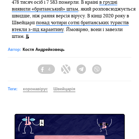
478 тисяч осіб і 7 583 померли. В країні
в грудні
виявили «британський» штам
, який розповсюджується
швидше, ніж рання версія вірусу. В кінці 2020 року в
Швейцарії
понад чотири сотні британських туристів
втекли з-під карантину
. Ймовірно, вони і завезли
штам.
Автор:
Костя Андрейковець
4
Facebook
Twitter
Telegram
Viber
Теги:
коронавірус
Швейцарія