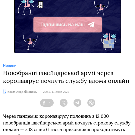
Підпишись на наш
Telegram
Новини
Новобранці швейцарської армії через
коронавірус почнуть службу вдома онлайн
Автор:
Костя Андрейковець
Дата:
20:41, 11 січня 2021
4
Facebook
Twitter
Telegram
Viber
Через пандемію коронавірусу половина з 12 000
новобранців швейцарської армії почнуть строкову службу
онлайн — з 18 січня 6 тисяч призовників проходитимуть