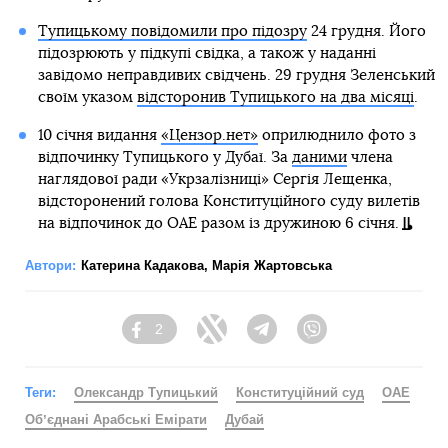
Тупицькому повідомили про підозру
24 грудня. Його
підозрюють у підкупі свідка, а також у наданні
завідомо неправдивих свідчень. 29 грудня Зеленський
своїм указом
відсторонив Тупицького на два місяці
.
10 січня видання
«Цензор.нет»
оприлюднило фото з
відпочинку Тупицького у Дубаї. За
даними
члена
наглядової ради «Укрзалізниці» Сергія Лещенка,
відсторонений голова Конституційного суду вилетів
на відпочинок до ОАЕ разом із дружиною 6 січня.
Автори:
Катерина Кадакова
,
Марія Жартовська
2
Facebook
Twitter
Telegram
Viber
Теги:
Олександр Тупицький
Конституційний суд
ОАЕ
Обʼєднані Арабські Емірати
Дубай