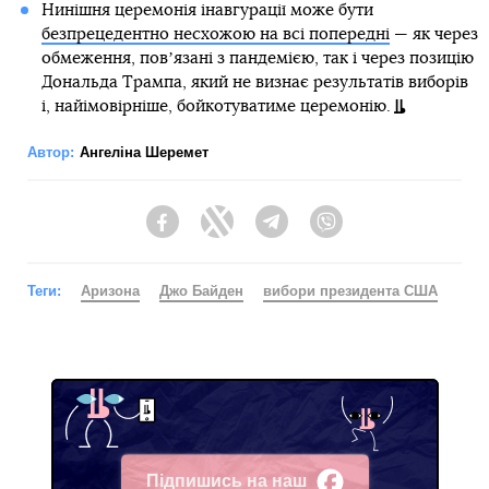
Нинішня церемонія інавгурації може бути
безпрецедентно несхожою на всі попередні
— як через
обмеження, повʼязані з пандемією, так і через позицію
Дональда Трампа, який не визнає результатів виборів
і, найімовірніше, бойкотуватиме церемонію.
Автор:
Ангеліна Шеремет
Facebook
Twitter
Telegram
Viber
Теги:
Аризона
Джо Байден
вибори президента США
Підпишись на наш