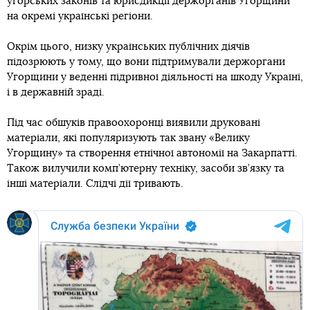
угорських законів та юрисдикції держорганів Угорщини
на окремі українські регіони.
Окрім цього, низку українських публічних діячів
підозрюють у тому, що вони підтримували держоргани
Угорщини у веденні підривної діяльності на шкоду Україні,
і в державній зраді.
Під час обшуків правоохоронці виявили друковані
матеріали, які популяризують так звану «Велику
Угорщину» та створення етнічної автономії на Закарпатті.
Також вилучили комп’ютерну техніку, засоби зв’язку та
інші матеріали. Слідчі дії тривають.