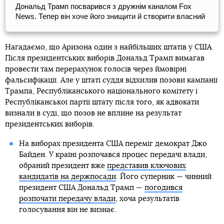
Дональд Трамп посварився з дружнім каналом Fox
News. Тепер він хоче його знищити й створити власний
Нагадаємо, що Аризона один з найбільших штатів у США.
Після президентських виборів Дональд Трамп вимагав
провести там перерахунок голосів через ймовірні
фальсифікації. Але у штаті суддя відхилив позови кампанії
Трампа, Республіканського національного комітету і
Республіканської партії штату після того, як адвокати
визнали в суді, що позов не вплине на результат
президентських виборів.
На виборах президента США переміг демократ Джо
Байден. У країні розпочався процес передачі влади,
обраний президент вже
представив ключових
кандидатів на держпосади
. Його суперник — чинний
президент США Дональд Трамп —
погодився
розпочати передачу влади
, хоча результатів
голосування він не визнає.