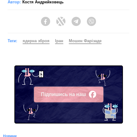
Автор:
Костя Андрейковець
Facebook
Twitter
Telegram
Viber
Теги:
ядерна зброя
Іран
Мошен Фарізаде
Підпишись на наш
Facebook
Новини