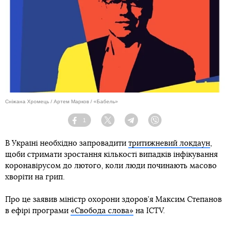
Сніжана Хромець / Артем Марков / «Бабель»
1
Facebook
Twitter
Telegram
Viber
В Україні необхідно запровадити
тритижневий локдаун
,
щоби стримати зростання кількості випадків інфікування
коронавірусом до лютого, коли люди починають масово
хворіти на грип.
Про це заявив міністр охорони здоров’я Максим Степанов
в ефірі програми
«Свобода слова»
на ICTV.