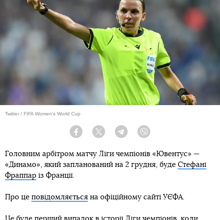
Twitter / FIFA Women's World Cup
Facebook
Twitter
Telegram
Viber
Головним арбітром матчу Ліги чемпіонів «Ювентус» —
«Динамо», який запланований на 2 грудня, буде
Стефані
Фраппар
із Франції.
Про це
повідомляється
на офіційному сайті УЄФА.
Це буде перший випадок в історії Ліги чемпіонів, коли