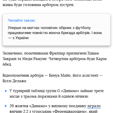
жінка буде головним арбітром зустрічі.
Читайте також:
Уперше на матчах чоловічих збірних з футболу
працюватиме повністю жіноча бригада арбітрів. І вона
— з України
Зазначимо, помічниками Фраппар призначені Хішам
Закрані та Меди Рамуне. Четвертим арбітром буде Карім
Абед.
Відеопомічник арбітра — Бенуа Майо, його асистент —
Віллі Делаже.
У турнірній таблиці групи G «Динамо» займає третє
місце з трьома поразками й однією нічиєю.
29 жовтня «Динамо» у виїзному поєдинку
зіграло
внічию 2:2 з угорським «Ференцварошем»
, який