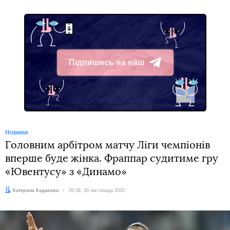
Підпишись на наш
Telegram
Новини
Головним арбітром матчу Ліги чемпіонів
вперше буде жінка. Фраппар судитиме гру
«Ювентусу» з «Динамо»
Автор:
Катерина Кадакова
Дата:
20:38, 30 листопада 2020