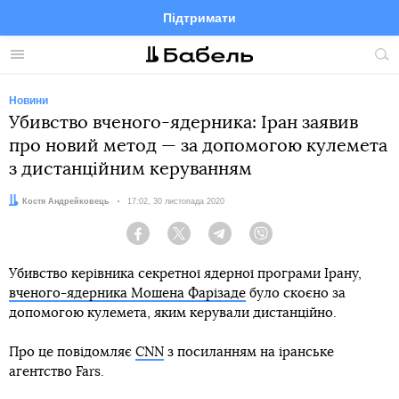
Підтримати
Facebook
Telegram
Twitter
Instagram
Меню
По
по
сай
Новини
Убивство вченого-ядерника: Іран заявив
про новий метод — за допомогою кулемета
з дистанційним керуванням
Автор:
Костя Андрейковець
Дата:
17:02, 30 листопада 2020
Facebook
Twitter
Telegram
Viber
Убивство керівника секретної ядерної програми Ірану,
вченого-ядерника Мошена Фарізаде
було скоєно за
допомогою кулемета, яким керували дистанційно.
Про це повідомляє
CNN
з посиланням на іранське
агентство Fars.