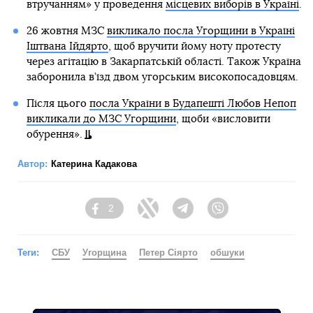
втручанням» у проведення
місцевих виборів в Україні
.
26 жовтня МЗС
викликало посла Угорщини в Україні
Іштвана Ійдярто
, щоб вручити йому ноту протесту
через агітацію в Закарпатській області. Також Україна
заборонила в’їзд двом угорським високопосадовцям.
Після цього
посла України в Будапешті Любов Непоп
викликали до МЗС Угорщини
, щоби «висловити
обурення».
Автор:
Катерина Кадакова
2
Facebook
Twitter
Telegram
Viber
Теги:
СБУ
Угорщина
Петер Сіярто
обшуки