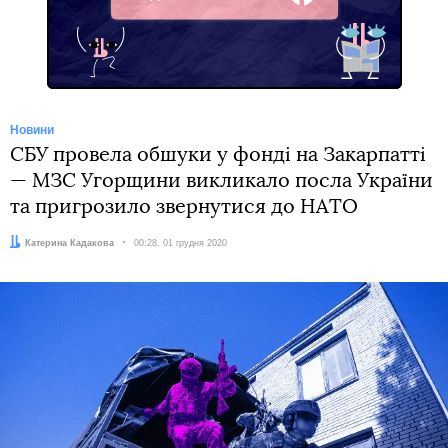
Facebook
Новини
СБУ провела обшуки у фонді на Закарпатті
— МЗС Угорщини викликало посла України
та пригрозило звернутися до НАТО
Автор:
Катерина Кадакова
Дата:
00:28, 01 грудня 2020