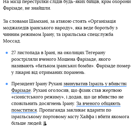
На місці перестрілки слідів будь-яких бійців, крім охорони
Фарізаде, не знайшли.
За словами Шамхані, за атакою стоять «Організація
моджахедів іранського народу», яка веде боротьбу з
чинним режимом Ірану, та ізраїльська спецслужба
Моссад.
27 листопада в Ірані, на околицях Тегерану
розстріляли вченого Мошена Фарізаде, якого
називають «батьком іранської бомби». Фарізаде помер
у лікарні від отриманих поранень.
Президент Ірану Рухані
звинуватив Ізраїль у вбивстві
Фарізаде
. Рухані оголосив, що фізик став жертвою
«сіоністського режиму», і додав, що це вбивство не
сповільнить досягнень Ірану.
За вченого обіцяють
помститися
. Пропаганда закликає вдарити по
ізраїльському портовому місту Хайфа і вбити якомога
більше людей.