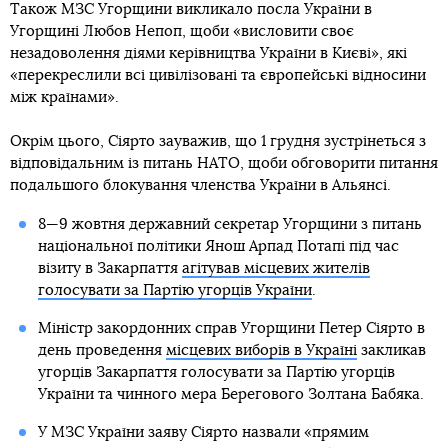
Також МЗС Угорщини викликало посла України в
Угорщині Любов Непоп, щоби «висловити своє
незадоволення діями керівництва України в Києві», які
«перекреслили всі цивілізовані та європейські відносини
між країнами».
Окрім цього, Сіярто зауважив, що 1 грудня зустрінеться з
відповідальним із питань НАТО, щоби обговорити питання
подальшого блокування членства України в Альянсі.
8—9 жовтня державний секретар Угорщини з питань
національної політики Янош Арпад Потапі під час
візиту в Закарпаття
агітував місцевих жителів
голосувати за Партію угорців України
.
Міністр закордонних справ Угорщини Петер Сіярто в
день проведення
місцевих виборів в Україні
закликав
угорців Закарпаття голосувати за Партію угорців
України та чинного мера Берегового Золтана Бабяка.
У МЗС України заяву Сіярто назвали «прямим