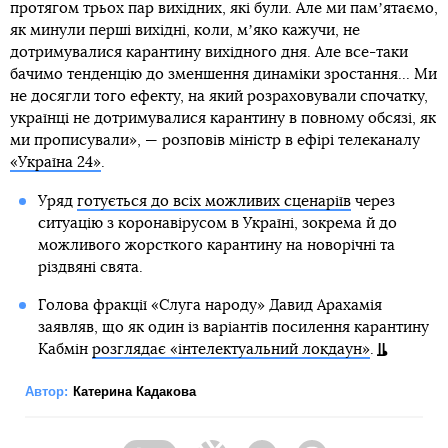
протягом трьох пар вихідних, які були. Але ми памʼятаємо,
як минули перші вихідні, коли, мʼяко кажучи, не
дотримувалися карантину вихідного дня. Але все-таки
бачимо тенденцію до зменшення динаміки зростання... Ми
не досягли того ефекту, на який розраховували спочатку,
українці не дотримувалися карантину в повному обсязі, як
ми прописували», — розповів міністр в ефірі телеканалу
«Україна 24»
.
Уряд
готується до всіх можливих сценаріїв
через
ситуацію з коронавірусом в Україні, зокрема й до
можливого жорсткого карантину на новорічні та
різдвяні свята.
Голова фракції «Слуга народу» Давид Арахамія
заявляв, що як один із варіантів посилення карантину
Кабмін
розглядає «інтелектуальний локдаун»
.
Автор:
Катерина Кадакова