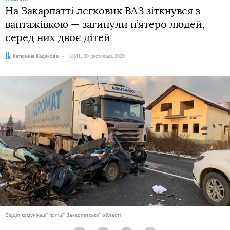
На Закарпатті легковик ВАЗ зіткнувся з
вантажівкою — загинули п’ятеро людей,
серед них двоє дітей
Автор:
Катерина Кадакова
Дата:
18:41, 30 листопада 2020
Відділ комунікації поліції Закарпатської області