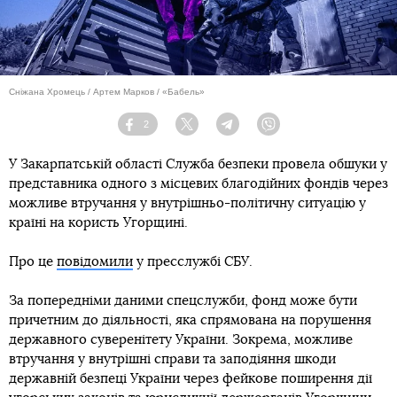
Сніжана Хромець / Артем Марков / «Бабель»
2
Facebook
Twitter
Telegram
Viber
У Закарпатській області Служба безпеки провела обшуки у
представника одного з місцевих благодійних фондів через
можливе втручання у внутрішньо-політичну ситуацію у
країні на користь Угорщині.
Про це
повідомили
у пресслужбі СБУ.
За попередніми даними спецслужби, фонд може бути
причетним до діяльності, яка спрямована на порушення
державного суверенітету України. Зокрема, можливе
втручання у внутрішні справи та заподіяння шкоди
державній безпеці України через фейкове поширення дії