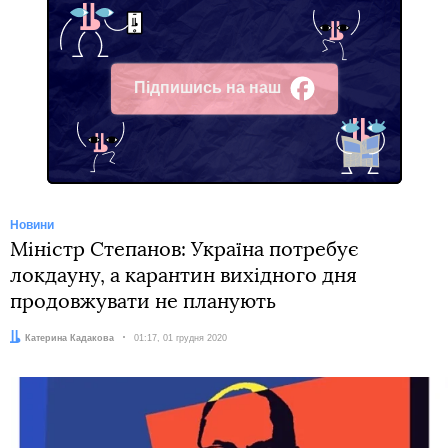
Підпишись на наш
Facebook
Новини
Міністр Степанов: Україна потребує
локдауну, а карантин вихідного дня
продовжувати не планують
Автор:
Катерина Кадакова
Дата:
01:17, 01 грудня 2020