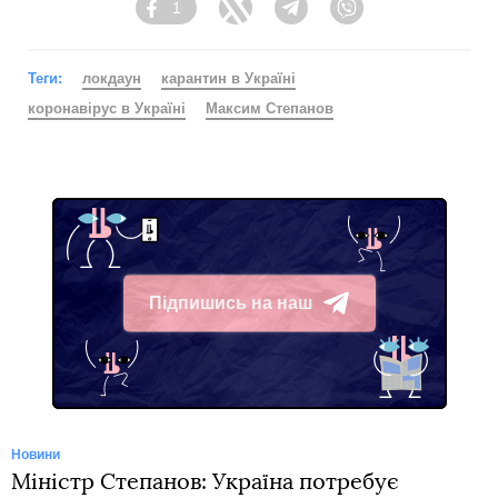
1
Facebook
Twitter
Telegram
Viber
Теги:
локдаун
карантин в Україні
коронавірус в Україні
Максим Степанов
Підпишись на наш
Telegram
Новини
Міністр Степанов: Україна потребує