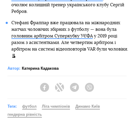
очолює колишній тренер українського клубу Сергій
Ребров.
Стефані Фраппар вже працювала на міжнародних
матчах чоловічих збірних з футболу — вона була
головним арбітром Суперкубку УЄФА
у 2019 році
разом з асистентками. Але четвертим арбітром і
арбітром на системі відеоповторів VAR були чоловіки.
Автор:
Катерина Кадакова
Facebook
Twitter
Telegram
Viber
Теги:
футбол
Ліга чемпіонів
Динамо Київ
гендерна рівність