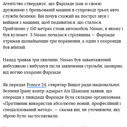
Агентство стверджує, що Фарізаде їхав зі своєю
дружиною у броньованій машині в супроводі трьох авто
служби безпеки. Він почув схожий на постріл звук і
вийшов з машини, щоб подивитися, що сталося.
Приблизно у 150 метрах стояв автомобіль Nissan, в якому і
був кулемет. З Nissan почалася стрілянина — Фарізаде
отримав щонайменше три поранення, а один з охоронців
був вбитий.
Напад тривав три хвилини. Nissan був завантажений
вибухівкою і вибухнув після закінчення стрільби, імовірно,
від вогню охорони Фарізаде.
Як передає
France 24
, секретар Вищої ради національної
безпеки Ірану контр-адмірал Алі Шамхані заявив, що
операція з ліквідації Фарізаде була складно організована.
«Противник використав абсолютно новий, професійний і
спеціалізований метод», — сказав він, не уточнюючи, яку
зброю було застосовували.