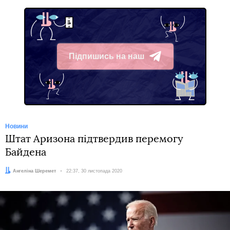
Підпишись на наш
Telegram
Новини
Штат Аризона підтвердив перемогу
Байдена
Автор:
Ангеліна Шеремет
Дата:
22:37, 30 листопада 2020