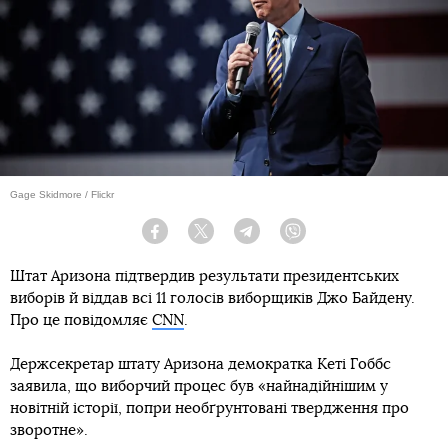
Gage Skidmore / Flickr
Facebook
Twitter
Telegram
Viber
Штат Аризона підтвердив результати президентських
виборів й віддав всі 11 голосів виборщиків Джо Байдену.
Про це повідомляє
CNN
.
Держсекретар штату Аризона демократка Кеті Гоббс
заявила, що виборчий процес був «найнадійнішим у
новітній історії, попри необґрунтовані твердження про
зворотне».