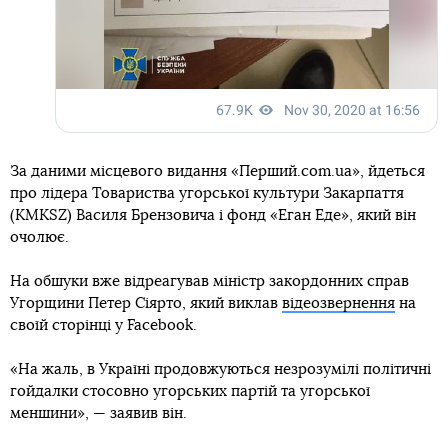
За даними місцевого видання «Перший.com.ua», йдеться
про лідера Товариства угорської культури Закарпаття
(KMKSZ) Василя Брензовича і фонд «Еган Еде», який він
очолює.
На обшуки вже відреагував міністр закордонних справ
Угорщини Петер Сіярто, який виклав
відеозвернення
на
своїй сторінці у Facebook.
«На жаль, в Україні продовжуються незрозумілі політичні
гойдалки стосовно угорських партій та угорської
меншини», — заявив він.