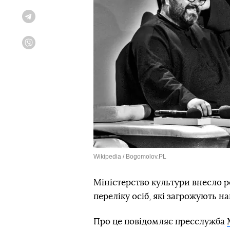
Telegram
Viber
Wikipedia / Bogomolov.PL
Міністерство культури внесло 
переліку осіб, які загрожують н
Про це повідомляє пресслужба