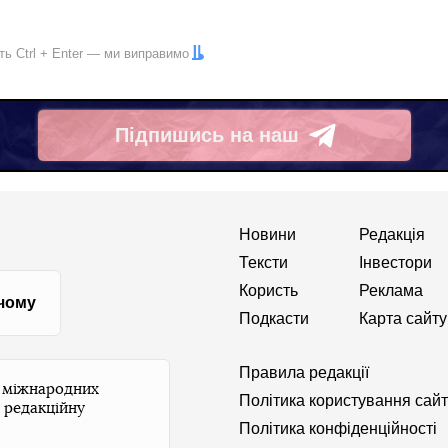
іть
Ctrl
+
Enter
— ми виправимо
Підпишись на наш
Telegram
Новини
Редакція
Тексти
Інвестори
Користь
Реклама
 чому
Подкасти
Карта сайту
Правила редакції
и міжнародних
Політика користування сай
 редакційну
Політика конфіденційності