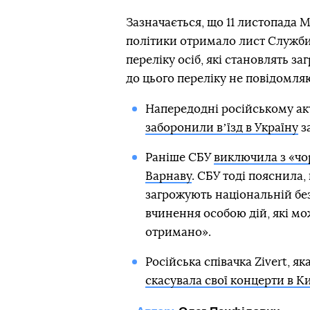
Зазначається, що 11 листопада 
політики отримало лист Служби
переліку осіб, які становлять з
до цього переліку не повідомля
Напередодні російському а
заборонили вʼїзд в Україну
за
Раніше СБУ
виключила з «чо
Варнаву
. СБУ тоді пояснила,
загрожують національній без
вчинення особою дій, які мо
отримано».
Російська співачка Zivert, я
скасувала свої концерти в Ки