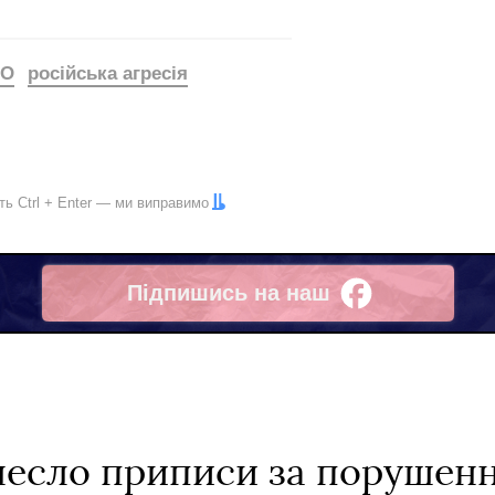
БО
російська агресія
іть
Ctrl
+
Enter
— ми виправимо
Підпишись на наш
Facebook
есло приписи за порушенн