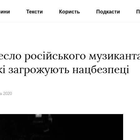
вини
Тексти
Користь
Подкасти
П
есло російського музикант
які загрожують нацбезпеці
а 2020