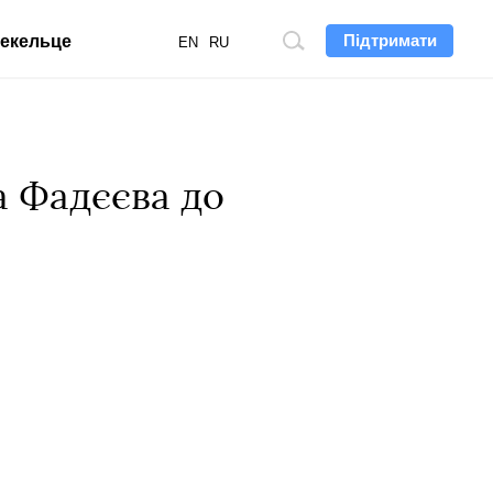
Підтримати
екельце
Пошук
EN
RU
по
сайту
а Фадєєва до