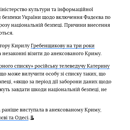
Міністерство культури та інформаційної
 безпеки України щодо включення Фадєєва по
агрозу національній безпеці. Причини внесення
ються.
ктору Кирилу
Гребенщикову на три роки
 незаконні візити до анексованого Криму.
рного списку» російську телеведучу Катерину
 що може вилучити особу зі списку таких, що
пеці, «якщо за період дії заборони даних щодо
жуть завдати шкоди національній безпеці, не
ка раніше виступала в анексованому Криму,
єві та Одесі
.