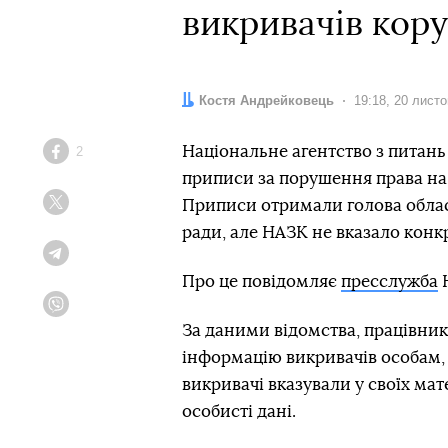
викривачів кору
Автор:
Костя Андрейковець
Дата:
19:18, 20 лист
Національне агентство з питань
2
Facebook
приписи за порушення права на 
Приписи отримали голова облас
Twitter
ради, але НАЗК не вказало конк
Telegram
Про це повідомляє
пресслужба
Viber
За даними відомства, працівни
інформацію викривачів особам, 
викривачі вказували у своїх мат
особисті дані.