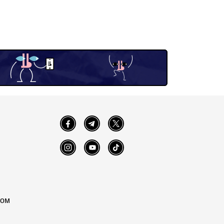
Facebook
Telegram
Twitter
Instagram
YouTube
TikTok
том