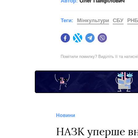
Автор:
Олег Панфілович
Теги:
Мінкультури
СБУ
РН
Facebook
Twitter
Telegram
Viber
Помітили помилку? Виділіть її та натисн
Новини
НАЗК уперше вн