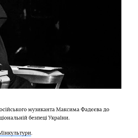
російського музиканта Максима Фадєєва до
аціональній безпеці України.
Мінкультури
.