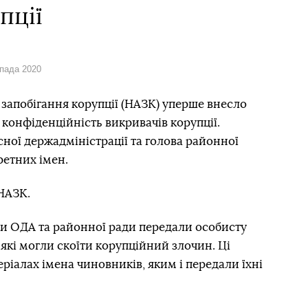
пції
опада 2020
 запобігання корупції (НАЗК) уперше внесло
конфіденційність викривачів корупції.
ної держадміністрації та голова районної
ретних імен.
НАЗК.
ки ОДА та районної ради передали особисту
які могли скоїти корупційний злочин. Ці
еріалах імена чиновників, яким і передали їхні