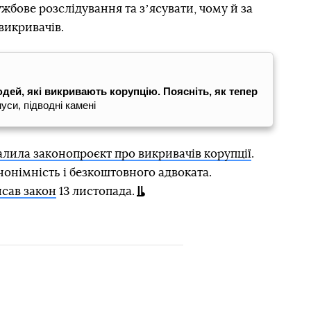
жбове розслідування та зʼясувати, чому й за
викривачів.
ей, які викривають корупцію. Поясніть, як тепер
уси, підводні камені
алила законопроєкт про викривачів корупції
.
онімність і безкоштовного адвоката.
сав закон
13 листопада.