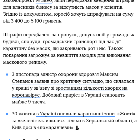
законопроєкт
№ 3890
, який передбачає введення штрафів
для власників бізнесу за відсутність масок у клієнтів.
Згідно із документом, юросіб хочуть штрафувати на суму
від 3 400 до 5 100 гривень.
Штрафи передбачені за пропуск, допуск осіб у громадські
будівлі, споруди, громадський транспорт під час дії
карантину без масок, які закривають рот і ніс. Також
покарання загрожує за невжиття заходів для виконання
маскового режиму.
3 листопада міністр охорони здоровʼя Максим
Степанов заявив про критичну ситуацію
, що склалася
у країні у звʼязку зі
зростанням кількості хворих на
коронавірус
. Добовий приріст в Україні становить
майже 9 тисяч.
30 жовтня
в Україні оновили карантинні зони
. «Жовті»
та «зелені» залишилися тільки в Херсонській області, а
Київ досі в «помаранчевій».