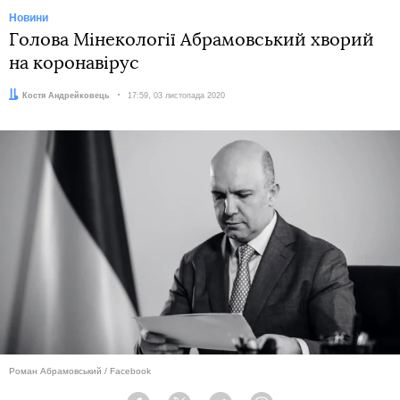
Новини
Голова Мінекології Абрамовський хворий
на коронавірус
Автор:
Костя Андрейковець
Дата:
17:59, 03 листопада 2020
Роман Абрамовський / Facebook