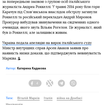
за попередньою змовою з групою осіб італійського
журналіста Андреа Роккеллі. У травні 2014 року біля гори
Карачун під Словʼянськом внаслідок обстрілу загинули
Роккеллі та російський перекладач Андрій Миронов.
Прокурор вибудував звинувачення на свідченнях одного
очевидця, якого звуть Вільям Рогелон. Це журналіст, який
був із Роккеллі, але залишився живим.
Україна подала апеляцію на вирок італійського суду
.
Міністр внутрішніх справ Арсен Аваков заявив про
наявність низки доказів, що підтверджують невинуватість
Марківа.
Автор:
Катерина Кадакова
4
Facebook
Twitter
Telegram
Viber
Теги:
Віталій Марків
Італія
війна на Донбасі
Нацгвардія