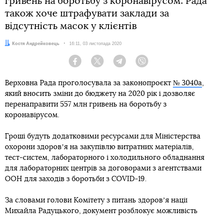
гривень на боротьбу з коронавірусом. Рада
також хоче штрафувати заклади за
відсутність масок у клієнтів
Автор:
Костя Андрейковець
Дата:
16:11, 03 листопада 2020
Facebook
Twitter
Telegram
Viber
Верховна Рада проголосувала за законопроєкт
№ 3040а
,
який вносить зміни до бюджету на 2020 рік і дозволяє
перенаправити 557 млн гривень на боротьбу з
коронавірусом.
Гроші будуть додатковими ресурсами для Міністерства
охорони здоровʼя на закупівлю витратних матеріалів,
тест-систем, лабораторного і холодильного обладнання
для лабораторних центрів за договорами з агентствами
ООН для заходів з боротьби з COVID-19.
За словами голови Комітету з питань здоровʼя нації
Михайла Радуцького, документ розблокує можливість