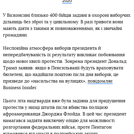
2020
У Вісконсині близько 400 бійців задіяні в охороні виборчих
дільниць без зброї та у цивільному. В разі тривоги вони
мають діяти з такими ж повноваженнями, як і звичайні
громадяни.
Неспокійна атмосфера виборів президента й
непередбачуваність їх результату викликає побоювання
щодо нової хвилі протестів. Зокрема президент Дональд
Трамп заявив: якщо в Пенсильванії будуть враховувати
бюлетені, що надійшли поштою після дня виборів, це
призведе до «насильства на вулицях»,
повідомляє
Business Insider.
Цього літа нацгвардія вже була задіяна для придушення
протестів у низці штатів після вбивства поліцією
афроамериканця Джорджа Флойда. В цей час президент
намагався задіяти виключну опцію для можливості
розгортання федеральних військ, проте Пентагон
відмовився від участі в поліцейських акціях.