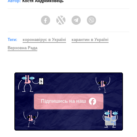
Автор:
Костя Андрейковець
Facebook
Twitter
Telegram
Viber
Теги:
коронавірус в Україні
карантин в Україні
Верховна Рада
Підпишись на наш
Facebook