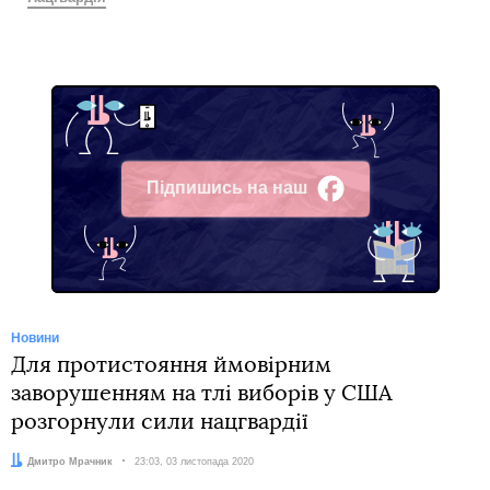
Підпишись на наш
Facebook
Новини
Для протистояння ймовірним
заворушенням на тлі виборів у США
розгорнули сили нацгвардії
Автор:
Дмитро Мрачник
Дата:
23:03, 03 листопада 2020