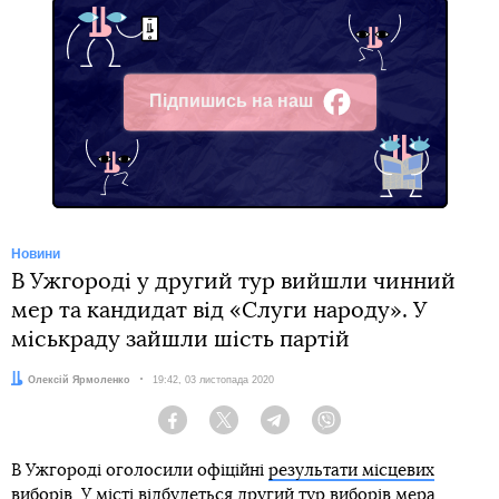
Підпишись на наш
Facebook
Новини
В Ужгороді у другий тур вийшли чинний
мер та кандидат від «Слуги народу». У
міськраду зайшли шість партій
Автор:
Олексій Ярмоленко
Дата:
19:42, 03 листопада 2020
Facebook
Twitter
Telegram
Viber
В Ужгороді оголосили офіційні
результати місцевих
виборів
. У місті відбудеться другий тур виборів мера.