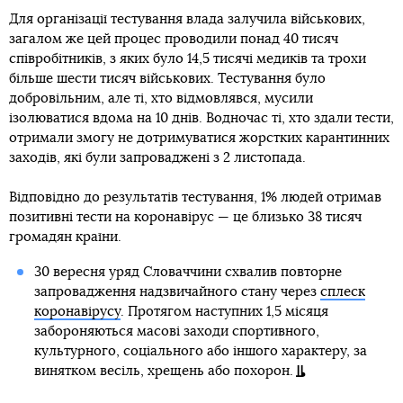
Для організації тестування влада залучила військових,
загалом же цей процес проводили понад 40 тисяч
співробітників, з яких було 14,5 тисячі медиків та трохи
більше шести тисяч військових. Тестування було
добровільним, але ті, хто відмовлявся, мусили
ізолюватися вдома на 10 днів. Водночас ті, хто здали тести,
отримали змогу не дотримуватися жорстких карантинних
заходів, які були запроваджені з 2 листопада.
Відповідно до результатів тестування, 1% людей отримав
позитивні тести на коронавірус — це близько 38 тисяч
громадян країни.
30 вересня уряд Словаччини схвалив повторне
запровадження надзвичайного стану через
сплеск
коронавірусу
. Протягом наступних 1,5 місяця
забороняються масові заходи спортивного,
культурного, соціального або іншого характеру, за
винятком весіль, хрещень або похорон.