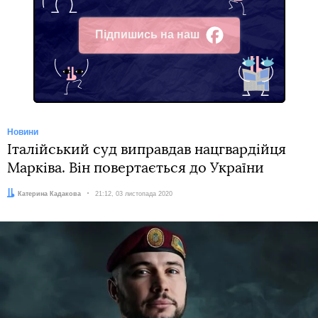
Підпишись на наш
Facebook
Новини
Італійський суд виправдав нацгвардійця
Марківа. Він повертається до України
Автор:
Катерина Кадакова
Дата:
21:12, 03 листопада 2020