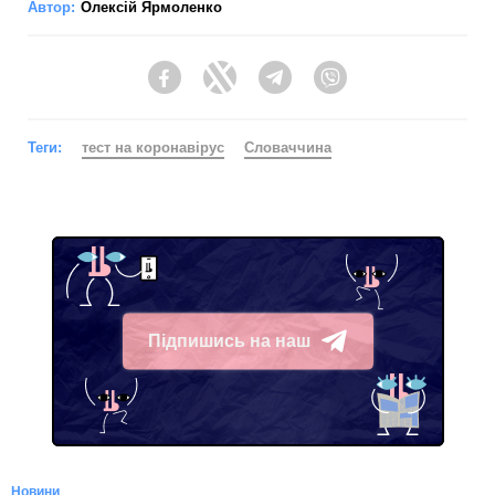
Автор:
Олексій Ярмоленко
Facebook
Twitter
Telegram
Viber
Теги:
тест на коронавірус
Словаччина
Підпишись на наш
Telegram
Новини