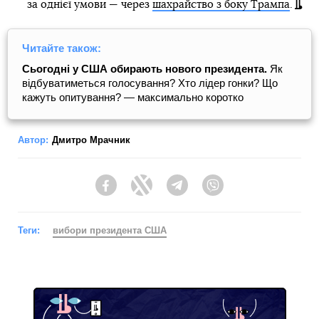
за однієї умови — через
шахрайство з боку Трампа
.
Читайте також:
Сьогодні у США обирають нового президента.
Як
відбуватиметься голосування? Хто лідер гонки? Що
кажуть опитування? — максимально коротко
Автор:
Дмитро Мрачник
Facebook
Twitter
Telegram
Viber
Теги:
вибори президента США