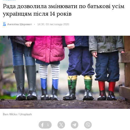
Рада дозволила змінювати по батькові усім
українцям після 14 років
Автор:
Ангеліна Шеремет
Дата:
14:30, 03 листопада 2020
Ben Wicks / Unsplash
1
Facebook
Twitter
Telegram
Viber