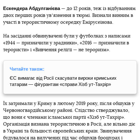
Ескендера Абдулганієва
— до 12 років, теж із відбуванням
двох перших років увʼязнення в тюрмі. Визнали винним в
участі в терористичному осередку Емірусеінова.
На засіданні обвинувачені були у футболках з написами
«1944 — призначили у зрадники», «2016 — призначили в
терористи» і «Вивчення релігії — не тероризм».
Читайте також:
ЄС вимагає від Росії скасувати вироки кримських
татарам — фігурантам «справи Хізб ут-Тахрір»
Їх затримали у Криму в лютому 2019 року, після обшуків у
Червоногвардійському районі. Слідство стверджувало,
що вони є членами ісламської партії «Хізб ут-Тахрір».
Організація визнана терористичною в Росії, але вільно діє
в Україні та більшості європейських країн. Звинувачення
будувалося на вилучених під час обшуків брошурах і