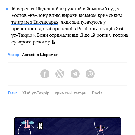
16 вересня Південний окружний військовий суд у
Ростові-на-Дону виніс
вироки вісьмом кримським
татарам з Бахчисарая
, яких звинувачують у
причетності до забороненої в Росії організації «Хізб
ут-Тахрір». Вони отримали від 13 до 19 років у колонії
суворого режиму.
Автор:
Ангеліна Шеремет
Facebook
Twitter
Telegram
Viber
Теги:
Хізб ут-Тахрір
кримські татари
Росія