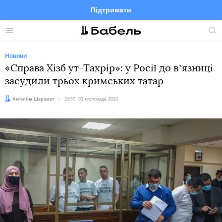
Підтримати
Facebook
Telegram
Twitter
Instagram
Меню
По
по
сай
Новини
«Справа Хізб ут-Тахрір»: у Росії до вʼязниці
засудили трьох кримських татар
Автор:
Ангеліна Шеремет
Дата:
10:57, 03 листопада 2020