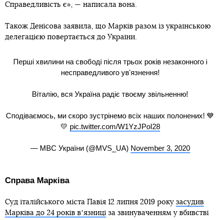
Справедливість є», — написала вона.
Також Денісова заявила, що Марків разом із українською
делегацією повертається до України.
Перші хвилини на свободі після трьох років незаконного і
несправедливого ув'язнення!
Віталію, вся Україна радіє твоєму звільненню!
Сподіваємось, ми скоро зустрінемо всіх наших полонених! 💙
💛
pic.twitter.com/W1YzJPoI28
— МВС України (@MVS_UA)
November 3, 2020
Справа Марківа
Суд італійського міста Павія 12 липня 2019 року
засудив
Марківа до 24 років вʼязниці
за звинуваченням у вбивстві