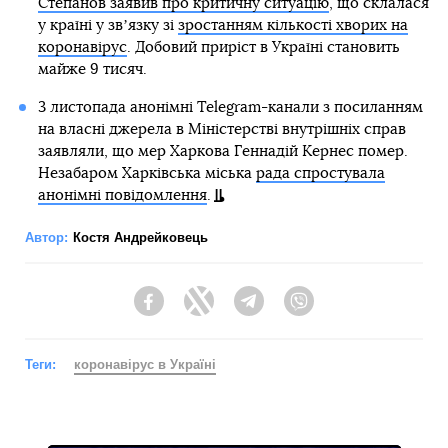
Степанов заявив про критичну ситуацію
, що склалася
у країні у звʼязку зі
зростанням кількості хворих на
коронавірус
. Добовий приріст в Україні становить
майже 9 тисяч.
3 листопада анонімні Telegram-канали з посиланням
на власні джерела в Міністерстві внутрішніх справ
заявляли, що мер Харкова Геннадій Кернес помер.
Незабаром Харківська міська
рада спростувала
анонімні повідомлення
.
Автор:
Костя Андрейковець
Facebook
Twitter
Telegram
Viber
Теги:
коронавірус в Україні