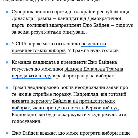
Суперник чинного президента країни республіканця
Дональда Трампа — кандидат від Демократичної
партії,
колишній віцепрезидент Джо Байден
— лідирує
за всіма результатами опитувань.
У США перше місто оголосило
результати
президентських виборів
. У Трампа нуль голосів.
Команда
кандидата в президенти Джо Байдена
готується до можливої
відмови Дональда Трампа
передавати владу
в разі програшу на виборах.
Трамп неодноразово робив неоднозначні заяви про
те, як він сприйме поразку. Наприклад, він
готовий
визнати перемогу Байдена на президентських
виборах, якщо про це оголосить Верховний суд
.
Відповідно, він буде оскаржувати у суді результати
голосування.
Джо Байден вважає, що може програти вибори лише