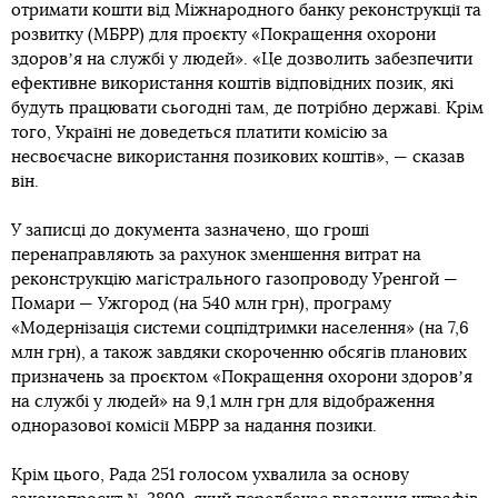
отримати кошти від Міжнародного банку реконструкції та
розвитку (МБРР) для проєкту «Покращення охорони
здоровʼя на службі у людей». «Це дозволить забезпечити
ефективне використання коштів відповідних позик, які
будуть працювати сьогодні там, де потрібно державі. Крім
того, Україні не доведеться платити комісію за
несвоєчасне використання позикових коштів», — сказав
він.
У записці до документа зазначено, що гроші
перенаправляють за рахунок зменшення витрат на
реконструкцію магістрального газопроводу Уренгой —
Помари — Ужгород (на 540 млн грн), програму
«Модернізація системи соцпідтримки населення» (на 7,6
млн грн), а також завдяки скороченню обсягів планових
призначень за проєктом «Покращення охорони здоровʼя
на службі у людей» на 9,1 млн грн для відображення
одноразової комісії МБРР за надання позики.
Крім цього, Рада 251 голосом ухвалила за основу