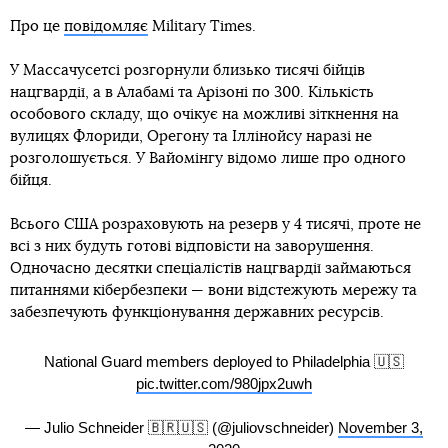
Про це
повідомляє
Military Times.
У Массачусетсі розгорнули близько тисячі бійців
нацгвардії, а в Алабамі та Арізоні по 300. Кількість
особового складу, що очікує на можливі зіткнення на
вулицях Флориди, Орегону та Іллінойсу наразі не
розголошується. У Вайомінгу відомо лише про одного
бійця.
Всього США розраховують на резерв у 4 тисячі, проте не
всі з них будуть готові відповісти на заворушення.
Одночасно десятки спеціалістів нацгвардії займаються
питаннями кібербезпеки — вони відстежують мережу та
забезпечують функціонування державних ресурсів.
National Guard members deployed to Philadelphia 🇺🇸
pic.twitter.com/980jpx2uwh
— Julio Schneider 🇧🇷🇺🇸 (@juliovschneider)
November 3,