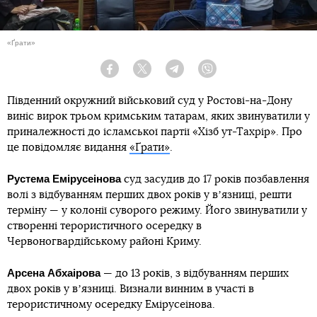
«Ґрати»
Facebook
Twitter
Telegram
Viber
Південний окружний військовий суд у Ростові-на-Дону
виніс вирок трьом кримським татарам, яких звинуватили у
приналежності до ісламської партії «Хізб ут-Тахрір». Про
це повідомляє видання
«Ґрати»
.
Рустема Емірусеінова
суд засудив до 17 років позбавлення
волі з відбуванням перших двох років у вʼязниці, решти
терміну — у колонії суворого режиму. Його звинуватили у
створенні терористичного осередку в
Червоногвардійському районі Криму.
Арсена Абхаірова
— до 13 років, з відбуванням перших
двох років у вʼязниці. Визнали винним в участі в
терористичному осередку Емірусеінова.