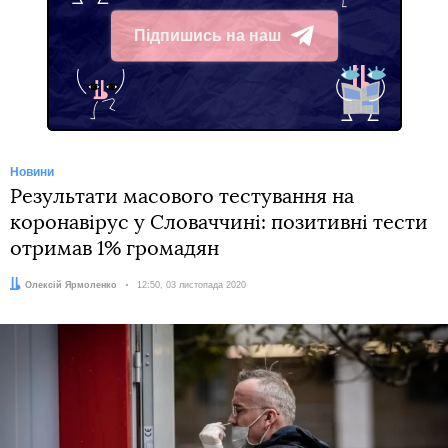
Підпишись на наш
Telegram
Новини
Результати масового тестування на
коронавірус у Словаччині: позитивні тести
отримав 1% громадян
Автор:
Олексій Ярмоленко
Дата:
12:50, 03 листопада 2020