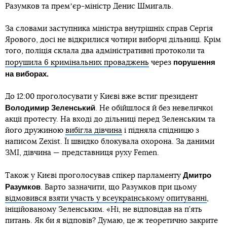
Разумков та премʼєр-міністр Денис Шмигаль.
За словами заступника міністра внутрішніх справ Сергія
Ярового, досі не відкрилися чотири виборчі дільниці. Крім
того, поліція склала два адміністративні протоколи та
порушення
порушила 6 кримінальних проваджень
через
на виборах.
До 12:00 проголосувати у Києві вже встиг президент
Володимир Зеленський
. Не обійшлося й без невеличкої
акції протесту. На вході до дільниці перед Зеленським та
його дружиною
вибігла дівчина
і підняла спідницю з
написом Zexist. Її швидко блокувала охорона. За даними
ЗМІ, дівчина — представниця руху Femen.
Дмитро
Також у Києві проголосував спікер парламенту
Разумков
. Варто зазначити, що Разумков при цьому
відмовився взяти участь у всеукраїнському опитуванні
,
ініційованому Зеленським. «Ні, не відповідав на п’ять
питань. Як би я відповів? Думаю, це ж теоретично закрите