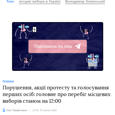
Теги:
місцеві вибори в Україні
Володимир Зеленський
Підпишись на наш
Telegram
Новини
Порушення, акції протесту та голосування
перших осіб: головне про перебіг місцевих
виборів станом на 12:00
Автор:
Олег Панфілович
Дата:
12:00, 25 жовтня 2020