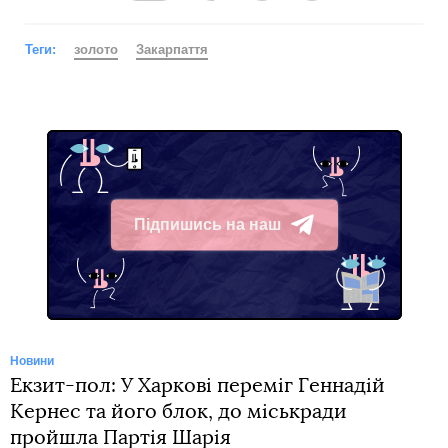
Теги:
золото
Закарпаття
Підпишись на наш
Telegram
Новини
Екзит-пол: У Харкові переміг Геннадій
Кернес та його блок, до міськради
пройшла Партія Шарія