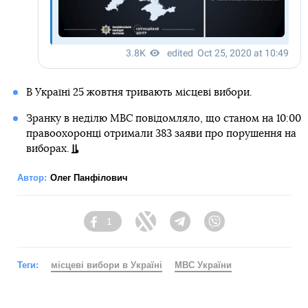
В Україні 25 жовтня тривають місцеві вибори.
Зранку в неділю МВС повідомляло, що станом на 10:00
правоохоронці отримали 383 заяви про порушення на
виборах.
Автор:
Олег Панфілович
1
Facebook
Twitter
Telegram
Viber
Теги:
місцеві вибори в Україні
МВС України