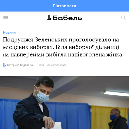
Підтримати
Facebook
Telegram
Twitter
Instagram
Меню
По
по
сай
Новини
Подружжя Зеленських проголосувало на
місцевих виборах. Біля виборчої дільниці
їм навперейми вибігла напівоголена жінка
Автор:
Катерина Кадакова
Дата:
10:30, 25 жовтня 2020