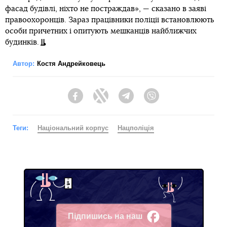
фасад будівлі, ніхто не постраждав», — сказано в заяві
правоохоронців. Зараз працівники поліції встановлюють
особи причетних і опитують мешканців найближчих
будинків.
Автор:
Костя Андрейковець
Facebook
Twitter
Telegram
Viber
Теги:
Національний корпус
Нацполіція
Підпишись на наш
Facebook