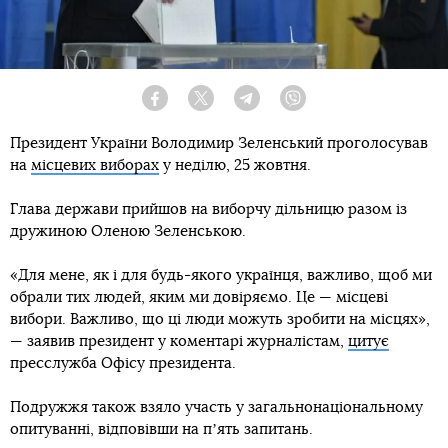
Facebook
Twitter
Telegram
Viber
Президент України Володимир Зеленський проголосував
на
місцевих виборах
у неділю, 25 жовтня.
Глава держави прийшов на виборчу дільницю разом із
дружиною Оленою Зеленською.
«Для мене, як і для будь-якого українця, важливо, щоб ми
обрали тих людей, яким ми довіряємо. Це — місцеві
вибори. Важливо, що ці люди можуть зробити на місцях»,
— заявив президент у коментарі журналістам,
цитує
пресслужба Офісу президента.
Подружжя також взяло участь у загальнонаціональному
опитуванні, відповівши на пʼять запитань.