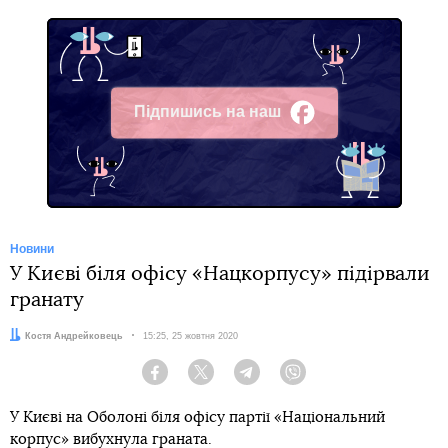
Підпишись на наш
Facebook
Новини
У Києві біля офісу «Нацкорпусу» підірвали
гранату
Автор:
Костя Андрейковець
Дата:
15:25, 25 жовтня 2020
Facebook
Twitter
Telegram
Viber
У Києві на Оболоні біля офісу партії «Національний
корпус» вибухнула граната.