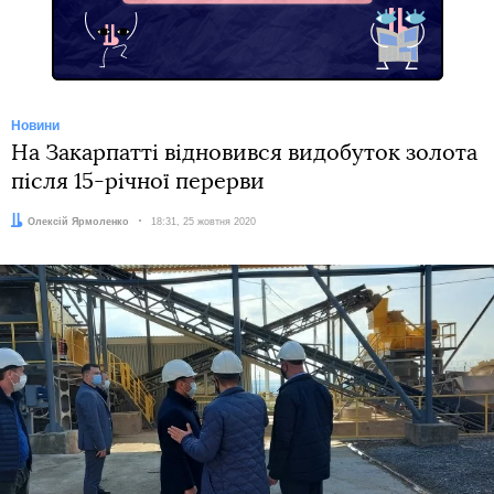
Новини
На Закарпатті відновився видобуток золота
після 15-річної перерви
Автор:
Олексій Ярмоленко
Дата:
18:31, 25 жовтня 2020