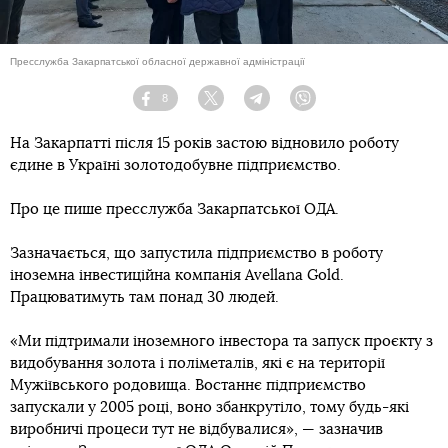
Пресслужба Закарпатської обласної державної адміністрації
8
Facebook
Twitter
Telegram
Viber
На Закарпатті після 15 років застою відновило роботу
єдине в Україні золотодобувне підприємство.
Про це пише пресслужба Закарпатської ОДА.
Зазначається, що запустила підприємство в роботу
іноземна інвестиційна компанія Avellana Gold.
Працюватимуть там понад 30 людей.
«Ми підтримали іноземного інвестора та запуск проєкту з
видобування золота і поліметалів, які є на території
Мужіївського родовища. Востаннє підприємство
запускали у 2005 році, воно збанкрутіло, тому будь-які
виробничі процеси тут не відбувалися», — зазначив