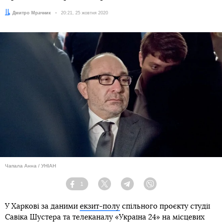
Автор:
Дмитро Мрачник
Дата:
20:21, 25 жовтня 2020
Чапала Анна / УНІАН
1
Facebook
Twitter
Telegram
Viber
У Харкові за даними
екзит-полу
спільного проєкту студії
Савіка Шустера та телеканалу «Україна 24» на місцевих