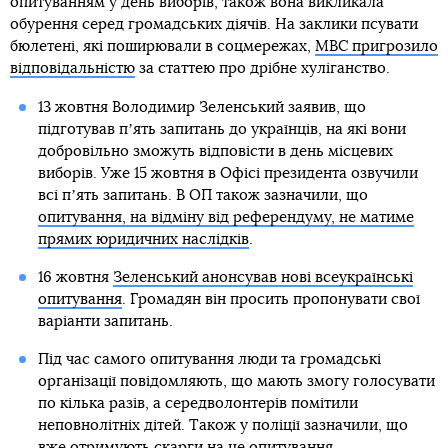
опитуванням у день виборів, також вона викликала
обурення серед громадських діячів. На заклики псувати
бюлетені, які поширювали в соцмережах,
МВС пригрозило
відповідальністю
за статтею про дрібне хуліганство.
13 жовтня Володимир Зеленський заявив, що
підготував пʼять запитань до українців, на які вони
добровільно зможуть відповісти в день місцевих
виборів. Уже 15 жовтня в Офісі президента озвучили
всі пʼять запитань. В ОП також зазначили, що
опитування, на відміну від референдуму, не матиме
прямих юридичних наслідків
.
16 жовтня
Зеленський анонсував нові всеукраїнські
опитування
. Громадян він просить пропонувати свої
варіанти запитань.
Під час самого опитування люди та громадські
організації повідомляють, що мають змогу голосувати
по кілька разів, а середволонтерів помітили
неповнолітніх дітей. Також у поліції зазначили, що
вже отримують
скарги на це опитування
.