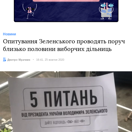
Новини
Опитування Зеленського проводять поруч
близько половини виборчих дільниць
Автор:
Дмитро Мрачник
Дата:
16:41, 25 жовтня 2020