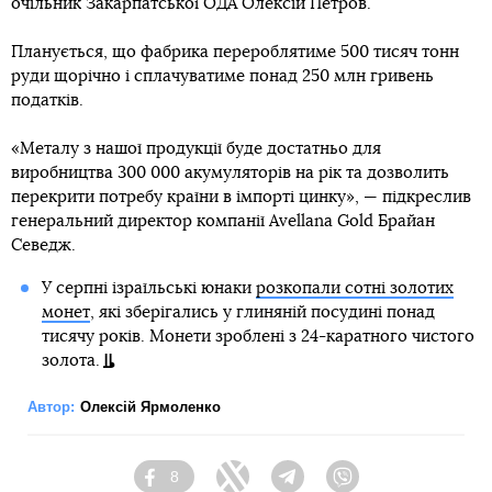
очільник Закарпатської ОДА Олексій Петров.
Планується, що фабрика перероблятиме 500 тисяч тонн
руди щорічно і сплачуватиме понад 250 млн гривень
податків.
«Металу з нашої продукції буде достатньо для
виробництва 300 000 акумуляторів на рік та дозволить
перекрити потребу країни в імпорті цинку», — підкреслив
генеральний директор компанії Avellana Gold Брайан
Севедж.
У серпні ізраїльські юнаки
розкопали сотні золотих
монет
, які зберігались у глиняній посудині понад
тисячу років. Монети зроблені з 24-каратного чистого
золота.
Автор:
Олексій Ярмоленко
8
Facebook
Twitter
Telegram
Viber