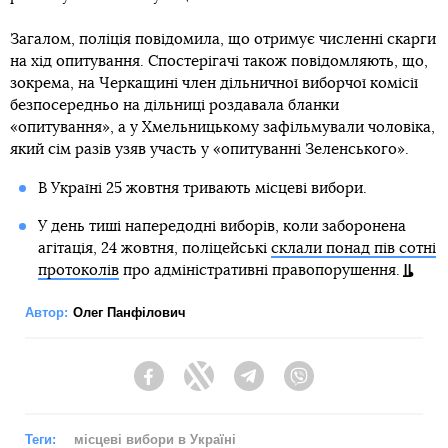
Загалом, поліція повідомила, що отримує численні скарги
на хід опитування. Спостерігачі також повідомляють, що,
зокрема, на Черкащині член дільничної виборчої комісії
безпосередньо на дільниці роздавала бланки
«опитування», а у Хмельницькому зафільмували чоловіка,
який сім разів узяв участь у «опитуванні Зеленського».
В Україні 25 жовтня тривають місцеві вибори.
У день тиші напередодні виборів, коли заборонена
агітація, 24 жовтня, поліцейські
склали понад пів сотні
протоколів
про адміністративні правопорушення.
Автор:
Олег Панфілович
Facebook
Twitter
Telegram
Viber
Теги:
місцеві вибори в Україні