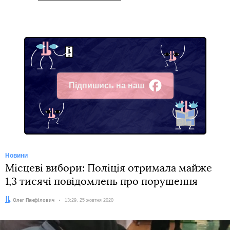
Підпишись на наш
Facebook
Новини
Місцеві вибори: Поліція отримала майже
1,3 тисячі повідомлень про порушення
Автор:
Олег Панфілович
Дата:
13:29, 25 жовтня 2020