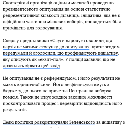
Спостерігачі організації оцінили масштаб проведення
президентського опитування на основі статистично
репрезентативної кількості дільниць. Ініціатива, яка не є
офіційною частиною місцевих виборів, проводиться біля
приміщень для голосування.
Спершу представники «Слуги народу» говорили, що
партія не матиме стосунку до опитування
, проте згодом
передумали й оголосили, що профінансують ініціативу
,
яку описують як «екзит-пол». У поліції заявили, що
не
дозволять зірвати цей захід
.
Це опитування не є референдумом, і його результати не
мають юридичної сили. Його не фінансуватимуть з
бюджету, до нього не причетна Центральна виборча
комісія. Також не існує жодної законної можливості
проконтролювати процес і перевірити відповідність його
результатів.
Деякі політики розкритикували Зеленського
за ініціативу з