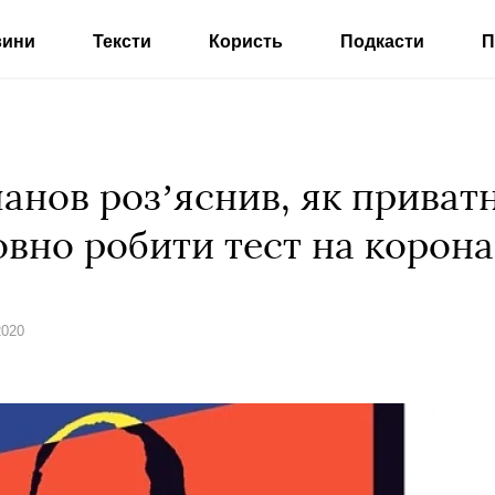
вини
Тексти
Користь
Подкасти
П
нов розʼяснив, як приватн
вно робити тест на корона
2020