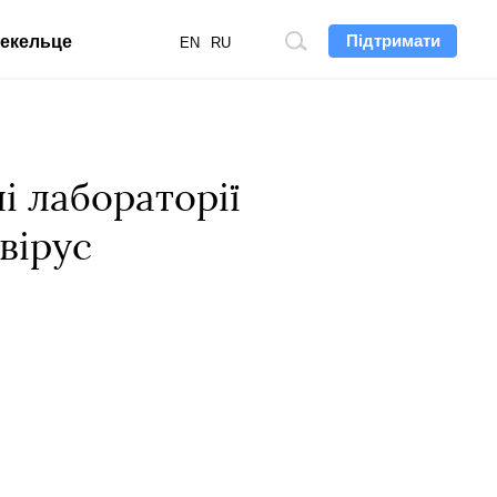
Підтримати
екельце
Пошук
EN
RU
по
сайту
і лабораторії
вірус