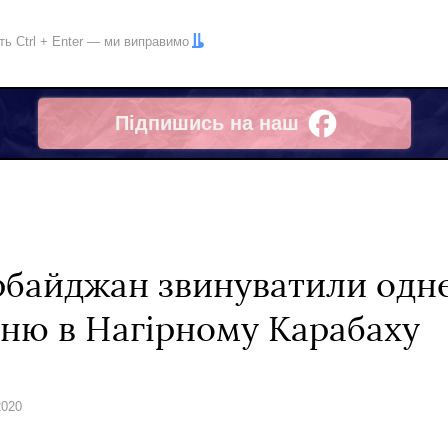
іть
Ctrl
+
Enter
— ми виправимо
Підпишись на наш
Facebook
рбайджан звинуватили одне
ню в Нагірному Карабаху
2020