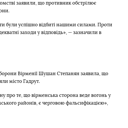
ідомстві заявили, що противник обстрілює
они.
ати були успішно відбиті нашими силами. Проти
екватні заходи у відповідь», — зазначили в
оборони Вірменії Шушан Степанян заявила, що
яли місто Гадрут.
 про те, що вірменська сторона веде вогонь у
ського районів, є черговою фальсифікацією»,