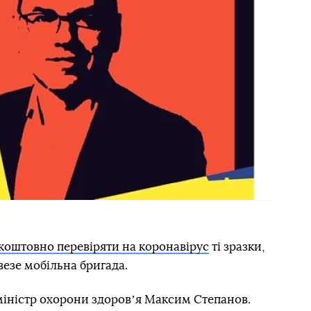
зкоштовно перевіряти на коронавірус
ті зразки,
ивезе мобільна бригада.
міністр охорони здоровʼя Максим Степанов.