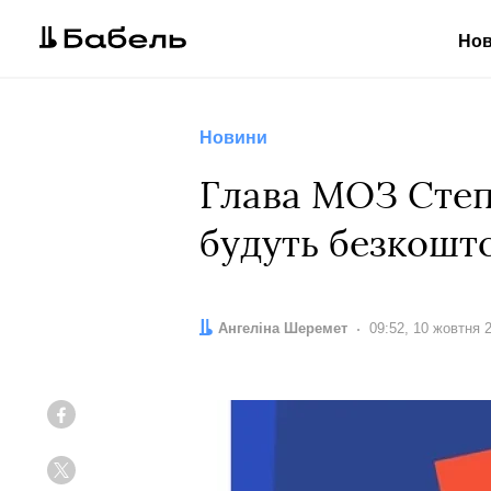
Но
Новини
Глава МОЗ Степа
будуть безкошто
Автор:
Ангеліна Шеремет
Дата:
09:52, 10 жовтня 
Facebook
Twitter