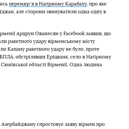
тись
перемирʼя в Нагірному Карабаху
, про яке
йджан, але сторони звинуватили одна одну в
рменії Арцрун Ованесян у Facebook заявив, що
али ракетного удару вірменському місту
 по Капану ракетного удару не було, проте
БПЛА, обстрілявши Еріцванк, село в Нагірному
к Сюнікської області Вірменії. Одна людина
 Азербайджану спростовує заяву вірмен про