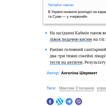
Читайте також:
В Україні оновили розподіл на кара
та Суми — у «червоній»
На засіданні Кабмін також в
ліжок подачею кисню
на тлі
Раніше головний санітарний
два-три тижні сімейні лікарі
тести на антиген
. Результат
Автор:
Ангеліна Шеремет
Теги:
Максим Степанов
коро
Facebook
Twitter
Telegram
Viber