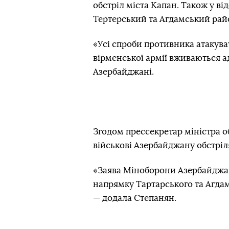
обстріл міста Капан. Також у в
Тертерський та Агдамський рай
«Усі спроби противника атакув
вірменської армії вживаються ад
Азербайджані.
Згодом прессекретар міністра 
військові Азербайджану обстріл
«Заява Міноборони Азербайджану
напрямку Тартарського та Агдам
— додала Степанян.