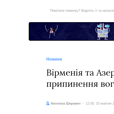
Помітили помилку? Виділіть її та натисн
Новини
Вірменія та Азе
припинення вог
Автор:
Ангеліна Шеремет
Дата:
12:50, 10 жовтня 