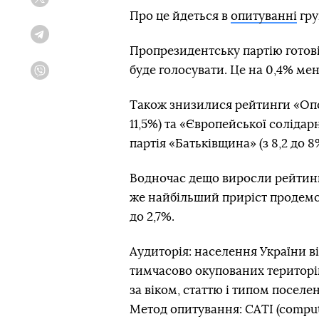
Twitter
Про це йдеться в
опитуванні
гру
Telegram
Пропрезидентську партію готові 
буде голосувати. Це на 0,4% ме
Viber
Також знизилися рейтинги «Опоз
11,5%) та «Європейської солідарно
партія «Батьківщина» (з 8,2 до 8
Водночас дещо виросли рейтинги
же найбільший приріст продемонс
до 2,7%.
Аудиторія: населення України вік
тимчасово окупованих територі
за віком, статтю і типом поселе
Метод опитування: CATI (compute