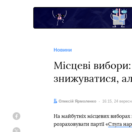
Новини
Місцеві вибори:
знижуватися, ал
Автор:
Олексій Ярмоленко
Дата:
16:15, 24 верес
На майбутніх місцевих виборах 
Facebook
розраховувати партії «
Слуга на