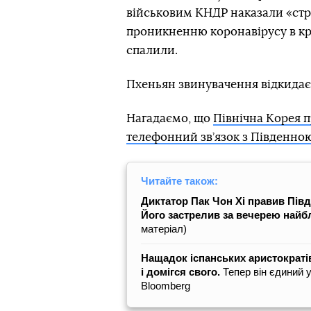
військовим КНДР наказали «стрі
проникненню коронавірусу в кра
спалили.
Пхеньян звинувачення відкидає
Нагадаємо, що
Північна Корея 
телефонний зв’язок з Південно
Читайте також:
Диктатор Пак Чон Хі правив Пів
Його застрелив за вечерею найб
матеріал)
Нащадок іспанських аристократів
і домігся свого.
Тепер він єдиний 
Bloomberg