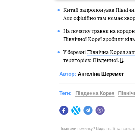
Китай запропонував Північн
Але офіційно там немає хвор
На початку травня
на кордон
Північної Кореї зробили кіль
У березні
Північна Корея зап
територією Південної.
Автор:
Ангеліна Шеремет
Теги:
Південна Корея
Північ
Facebook
Twitter
Telegram
Viber
Помітили помилку? Виділіть її та натисн