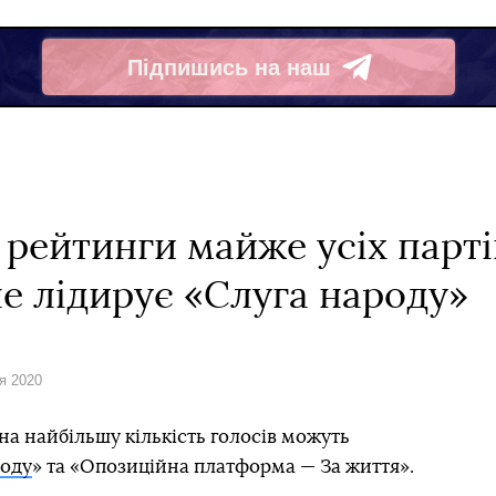
Підпишись на наш
Telegram
 рейтинги майже усіх парт
е лідирує «Слуга народу»
ня 2020
на найбільшу кількість голосів можуть
роду
» та «Опозиційна платформа — За життя».