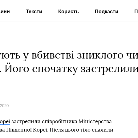
вини
Тексти
Користь
Подкасти
П
ють у вбивстві зниклого ч
. Його спочатку застрелили
 2020
ореї
застрелили співробітника Міністерства
а Південної Кореї. Після цього тіло cпалили.