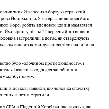
вник зник 21 вересня з борту катера, який
трова Йонпхьондо. У катері залишилося його
енної Кореї робить висновок, що він намагався
ки. Ймовірно, у ніч на 22 вересня його виявив
оловіка застрелили, а потім, як стверджують
 наказом вищого командування» тіло спалили на
вство було «злочином проти людяності», і
итися і вжити заходів для запобігання
в у майбутньому.
дці, військові заявили, що чоловіка спочатку
кнення, а потім стратили.
л США в Південній Кореї раніше заявляв, що