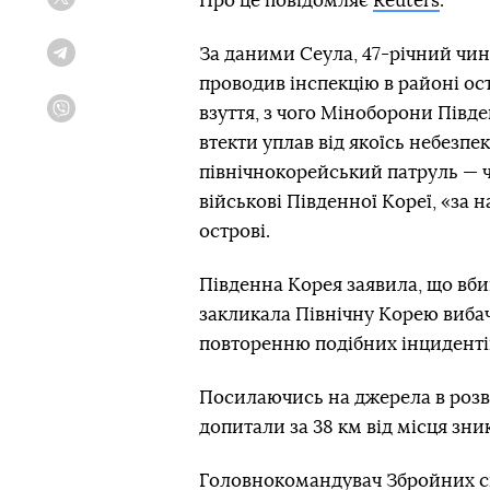
Про це повідомляє
Reuters
.
Twitter
За даними Сеула, 47-річний чино
Telegram
проводив інспекцію в районі ос
взуття, з чого Міноборони Півд
Viber
втекти уплав від якоїсь небезпе
північнокорейський патруль — ч
військові Південної Кореї, «за
острові.
Південна Корея заявила, що вби
закликала Північну Корею вибач
повторенню подібних інциденті
Посилаючись на джерела в розві
допитали за 38 км від місця зни
Головнокомандувач Збройних си