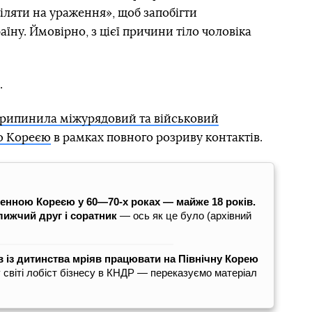
ляти на ураження», щоб запобігти
їну. Ймовірно, з цієї причини тіло чоловіка
.
припинила міжурядовий та військовий
ю Кореєю
в рамках повного розриву контактів.
денною Кореєю у 60—70-х роках — майже 18 років.
лижчий друг і соратник
— ось як це було (архівний
 із дитинства мріяв працювати на Північну Корею
у світі лобіст бізнесу в КНДР — переказуємо матеріал