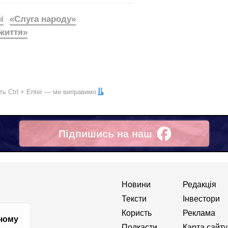
і
«Слуга народу»
життя»
іть
Ctrl
+
Enter
— ми виправимо
Підпишись на наш
Facebook
Новини
Редакція
Тексти
Інвестори
Користь
Реклама
 чому
Подкасти
Карта сайту