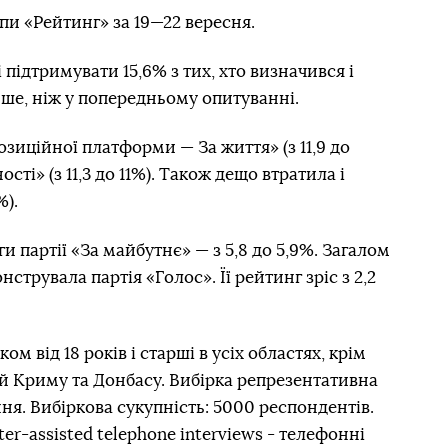
пи «Рейтинг» за 19—22 вересня.
підтримувати 15,6% з тих, хто визначився і
нше, ніж у попередньому опитуванні.
иційної платформи — За життя» (з 11,9 до
сті» (з 11,3 до 11%). Також дещо втратила і
%).
 партії «За майбутнє» — з 5,8 до 5,9%. Загалом
трувала партія «Голос». Її рейтинг зріс з 2,2
ом від 18 років і старші в усіх областях, крім
й Криму та Донбасу. Вибірка репрезентативна
ння. Вибіркова сукупність: 5000 респондентів.
r-assisted telephone interviews - телефонні