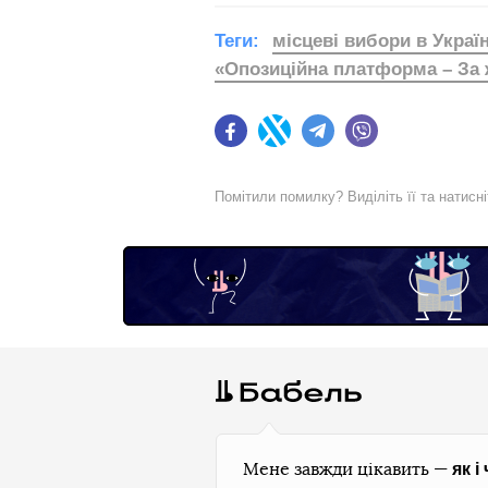
Теги:
місцеві вибори в Україн
«Опозиційна платформа – За 
Facebook
Twitter
Telegram
Viber
Помітили помилку? Виділіть її та натисн
як і
Мене завжди цікавить —