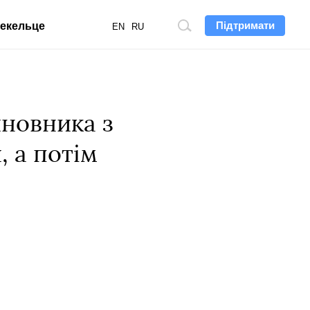
Підтримати
екельце
Пошук
EN
RU
по
сайту
иновника з
, а потім