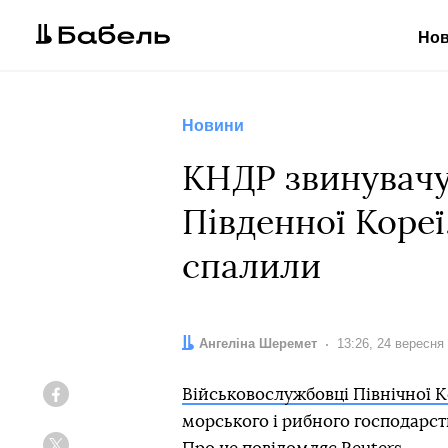
Но
Новини
КНДР звинувачу
Південної Кореї
спалили
Автор:
Ангеліна Шеремет
Дата:
13:26, 24 вересня
Військовослужбовці Північної К
Facebook
морського і рибного господарств