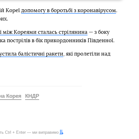
ій Кореї
допомогу в боротьбі з коронавірусом
.
их.
і між Кореями сталась стрілянина
— з боку
ка пострілів в бік прикордонників Південної.
устила балістичні ракети
, які пролетіли над
на Корея
КНДР
іть
Ctrl
+
Enter
— ми виправимо