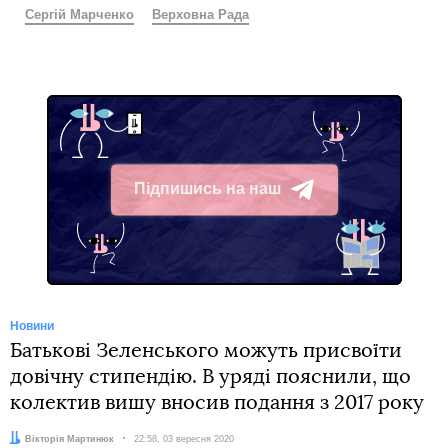
Арахамія заперечив, що Рада готується звільнити міністра
фінансів Сергія Марченка та міністра розвитку економіки,
торгівлі та сільського господарства Ігоря Петрашка.
Раніше Гетманцев
звинуватив Марченка у зриві
реформи
Державної митної служби після
затримання
на Одеській митниці трьох посадових осіб
за підозрою
в корупції. Також Гетманцев
критикував результати
роботи податкової та митної служб
за нових
керівників. Але додав, що відповідальність за їх
призначення взяв на себе саме Марченко.
Читайте також:
Звільнили голів податкової та митниці: міністр
фінансів стверджує, що там крали, а опозиція — що
уряд згортає реформи
. Що відбувається? —
максимально коротко
Автор:
Вікторія Мартинюк