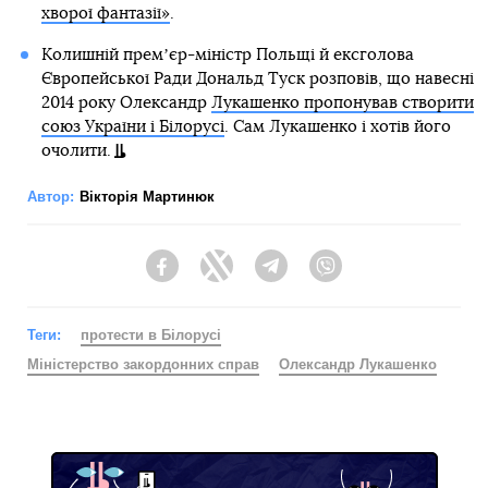
хворої фантазії»
.
Колишній премʼєр-міністр Польщі й ексголова
Європейської Ради Дональд Туск розповів, що навесні
2014 року Олександр
Лукашенко пропонував створити
союз України і Білорусі
. Сам Лукашенко і хотів його
очолити.
Автор:
Вікторія Мартинюк
Facebook
Twitter
Telegram
Viber
Теги:
протести в Білорусі
Міністерство закордонних справ
Олександр Лукашенко