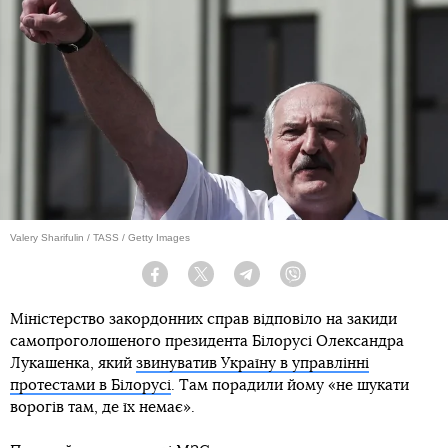
Valery Sharifulin / TASS / Getty Images
Facebook
Twitter
Telegram
Viber
Міністерство закордонних справ відповіло на закиди
самопроголошеного президента Білорусі Олександра
Лукашенка, який
звинуватив Україну в управлінні
протестами в Білорусі
. Там порадили йому «не шукати
ворогів там, де їх немає».