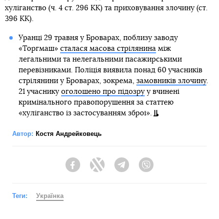
хуліганство (ч. 4 ст. 296 КК) та приховування злочину (ст.
396 КК).
Уранці 29 травня у Броварах, поблизу заводу
«Торгмаш»
сталася масова стрілянина
між
легальними та нелегальними пасажирськими
перевізниками. Поліція виявила понад 60 учасників
стрілянини у Броварах, зокрема,
замовників злочину
.
21 учаснику
оголошено про підозру
у вчинені
кримінального правопорушення за статтею
«хуліганство із застосуванням зброї».
Автор:
Костя Андрейковець
Facebook
Twitter
Telegram
Viber
Теги:
Українка