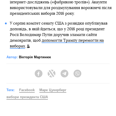
глава компанії Facebook Марк Цукерберг, пише
BBC
.
Він пояснив це рішенням тим, що існують глибокі
протиріччя в суспільстві, які можуть призвести до
масових заворушень.
При цьому він уточнив, що вже існуючу на той час
рекламу, яку розміщували до останнього тижня
передвиборчої кампанії, соцмережа дозволить просувати
далі.
Також Цукерберг попередив, що соцмережа маркуватиме
повідомлення кандидатів у президенти, які заявлятимуть
про перемогу на виборах до закінчення підрахунку
голосів.
Вибори президента США заплановані на 3 листопада. У
серпні Байден погодився брати участь у виборах від
імені Демократичної партії. Його головним опонентом
буде чинний президент Дональд Трамп.