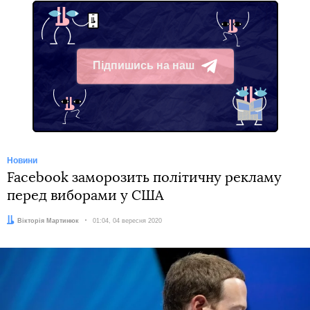
Напередодні Facebook помилково заблокувала
рекламу на підтримку Байдена, яку запустили
демократи з організації Priorities USA.
Facebook
видалила мережу облікових записів
і
сторінок, повʼязаних з російським агентством
інтернет-досліджень («фабрикою тролів»). Акаунти
використовували для роздмухування ворожнечі після
президентських виборів 2016 року.
У серпні комітет сенату США з розвідки опублікував
доповідь, в якій йдеться, що у 2016 році президент
Росії Володимир Путін доручив зламати сайти
демократів, щоб
допомогти Трампу перемогти на
виборах
.
Автор:
Вікторія Мартинюк
Facebook
Twitter
Telegram
Viber