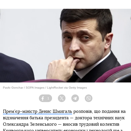
1
Facebook
Twitter
Telegram
Viber
Теги:
Данило Гетьманцев
Руслан Стефанчук
Сергій Марченко
Верховна Рада
Підпишись на наш
Telegram