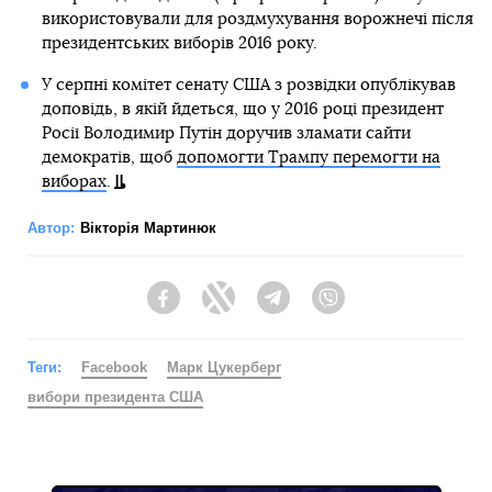
Він пояснив це рішенням тим, що існують глибокі
протиріччя в суспільстві, які можуть призвести до
масових заворушень.
При цьому він уточнив, що вже існуючу на той час
рекламу, яку розміщували до останнього тижня
передвиборчої кампанії, соцмережа дозволить просувати
далі.
Також Цукерберг попередив, що соцмережа маркуватиме
повідомлення кандидатів у президенти, які заявлятимуть
про перемогу на виборах до закінчення підрахунку
голосів.
Вибори президента США заплановані на 3 листопада. У
серпні Байден погодився брати участь у виборах від
імені Демократичної партії. Його головним опонентом
буде чинний президент Дональд Трамп.
Напередодні Facebook помилково заблокувала