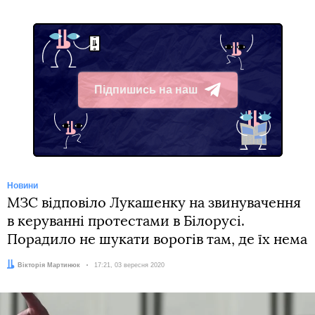
Підпишись на наш
Telegram
Новини
МЗС відповіло Лукашенку на звинувачення
в керуванні протестами в Білорусі.
Порадило не шукати ворогів там, де їх нема
Автор:
Вікторія Мартинюк
Дата:
17:21, 03 вересня 2020