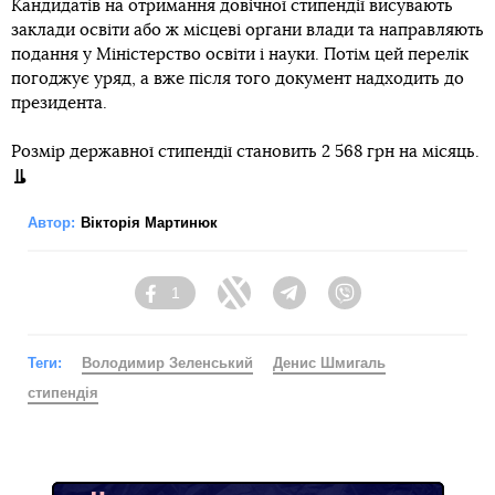
неодноразово вносив подання на відзначення батька
Зеленського.
«Починаючи з 2017 року, задовго до того, як президентом
став Володимир Зеленський. Тому викладачі університету
просять забезпечити об’єктивну оцінку заслуг
Зеленського, винятково виходячи з особистих здобутків і
досягнень претендента», — зазначив Шмигаль.
Премʼєр також уточнив, що на засіданні уряду 2 вересня
проєкт про призначення довічних стипендій освітянам був
відкликаний для доповнення списків претендентів. Він
закликав трудові колективи вишів протягом двох
наступних тижнів подати списки кандидатів на державні
стипендії, щоб уряд встиг ухвалити рішення до 1 жовтня —
Дня працівника освіти.
Про що йдеться?