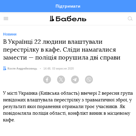
Підтримати
Facebook
Telegram
Twitter
Instagram
Меню
По
по
сай
Новини
В Українці 22 людини влаштували
перестрілку в кафе. Сліди намагалися
замести — поліція порушила дві справи
Автор:
Костя Андрейковець
Дата:
14:48, 03 вересня 2020
Facebook
Twitter
Telegram
Viber
У місті Українка (Київська область) ввечері 2 вересня група
невідомих влаштувала перестрілку з травматичної зброї, у
результаті якої поранення отримали троє учасників. Як
повідомляла поліція області, конфлікт виник в місцевому
кафе.