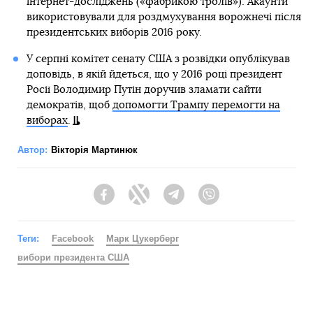
глава компанії Facebook Марк Цукерберг, пише
BBC
.
Він пояснив це рішенням тим, що існують глибокі
протиріччя в суспільстві, які можуть призвести до
масових заворушень.
При цьому він уточнив, що вже існуючу на той час
рекламу, яку розміщували до останнього тижня
передвиборчої кампанії, соцмережа дозволить просувати
далі.
Також Цукерберг попередив, що соцмережа маркуватиме
повідомлення кандидатів у президенти, які заявлятимуть
про перемогу на виборах до закінчення підрахунку
голосів.
Вибори президента США заплановані на 3 листопада. У
серпні Байден погодився брати участь у виборах від
імені Демократичної партії. Його головним опонентом
буде чинний президент Дональд Трамп.