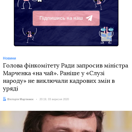
Підпишись на наш
Telegram
Новини
Голова фінкомітету Ради запросив міністра
Марченка «на чай». Раніше у «Слузі
народу» не виключали кадрових змін в
уряді
Автор:
Вікторія Мартинюк
Дата:
20:19, 03 вересня 2020