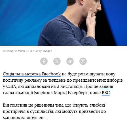
Теги:
Facebook
Марк Цукерберг
вибори президента США
Підпишись на наш
Telegram
Новини
Facebook заморозить політичну рекламу
перед виборами у США
Автор:
Вікторія Мартинюк
Дата:
01:04, 04 вересня 2020