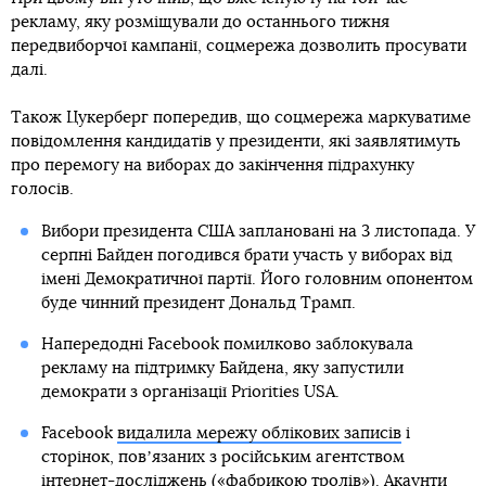
Christophe Morin / IP3 / Getty Images
Facebook
Twitter
Telegram
Viber
Соціальна мережа Facebook
не буде розміщувати нову
політичну рекламу за тиждень до президентських виборів
у США, які заплановані на 3 листопада. Про це
заявив
глава компанії Facebook Марк Цукерберг, пише
BBC
.