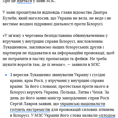
Про це
йдеться
у заяві МЗС.
У заяві процитували відповідь глави відомства Дмитра
Кулеби, який наголосив, що Україна не вела, не веде і не
вестиме жодної підривної діяльності проти Білорусі.
«У зв’язку з черговим безпідставним обвинуваченням у
втручанні у внутрішні справи Білорусі, висловленим
Лукашенком, закликаємо наших білоруських друзів і
партнерів не піддаватися на інформаційні провокації, щоб
не потрапити в пастку пропаганди та фейків. Не треба
шукати ворогів там, де їх немає», — заявили в МЗС.
3 вересня Лукашенко звинуватив Україну і сусідні
країни, крім Росії, у втручанні у внутрішні справи
країни. За його словами, протестами проти нього в
Білорусі керують Україна, Польща, Литва і Чехія. За
день до його заяви міністр закордонних справ Росії
Сергій Лавров заявив, що
українські націоналісти
готують екстремістів
для провокацій силових зіткнень
в Білорусі. У МЗС України його слова назвали
«плодом