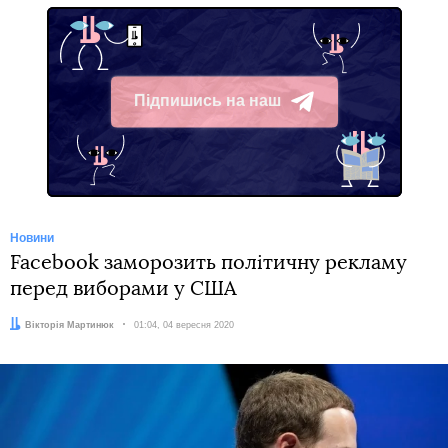
Напередодні Facebook помилково заблокувала
рекламу на підтримку Байдена, яку запустили
демократи з організації Priorities USA.
Facebook
видалила мережу облікових записів
і
сторінок, повʼязаних з російським агентством
інтернет-досліджень («фабрикою тролів»). Акаунти
використовували для роздмухування ворожнечі після
президентських виборів 2016 року.
У серпні комітет сенату США з розвідки опублікував
доповідь, в якій йдеться, що у 2016 році президент
Росії Володимир Путін доручив зламати сайти
демократів, щоб
допомогти Трампу перемогти на
виборах
.
Автор:
Вікторія Мартинюк
Facebook
Twitter
Telegram
Viber