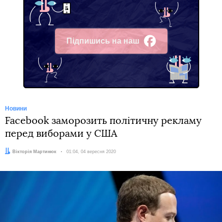
2 вересня на розгляд уряду мали
винести
затвердження
проєкту указу президента про призначення довічних
державних стипендій видатним діячам освіти. У списку є й
батько президента — Олександр Зеленський. Проте це
питання зняли з розгляду уряду.
Кандидатів на отримання довічної стипендії висувають
заклади освіти або ж місцеві органи влади та направляють
подання у Міністерство освіти і науки. Потім цей перелік
погоджує уряд, а вже після того документ надходить до
президента.
Розмір державної стипендії становить 2 568 грн на місяць.
Автор:
Вікторія Мартинюк
1
Facebook
Twitter
Telegram
Viber