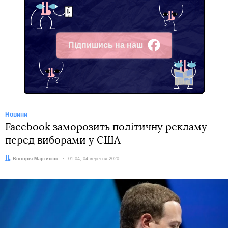
рекламу на підтримку Байдена, яку запустили
демократи з організації Priorities USA.
Facebook
видалила мережу облікових записів
і
сторінок, повʼязаних з російським агентством
інтернет-досліджень («фабрикою тролів»). Акаунти
використовували для роздмухування ворожнечі після
президентських виборів 2016 року.
У серпні комітет сенату США з розвідки опублікував
доповідь, в якій йдеться, що у 2016 році президент
Росії Володимир Путін доручив зламати сайти
демократів, щоб
допомогти Трампу перемогти на
виборах
.
Автор:
Вікторія Мартинюк
Facebook
Twitter
Telegram
Viber