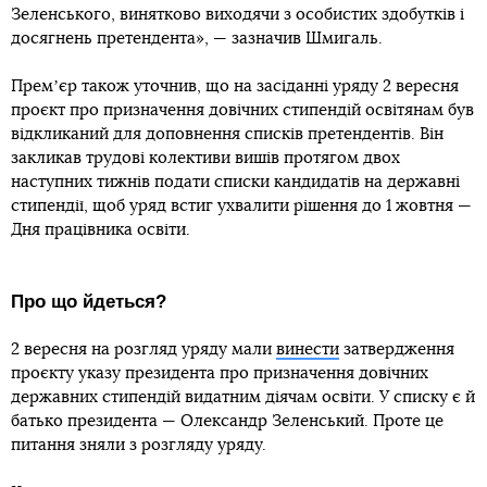
1
Facebook
Twitter
Telegram
Viber
Прем’єр-міністр Денис Шмигаль
розповів, що подання на
відзначення батька президента — доктора технічних наук
Олександра Зеленського — вносив трудовий колектив
Криворізького університету економіки і технологій ще з
2017 року.
Про це Шмигаль
повідомив
у Facebook.
«Сьогодні отримав лист-звернення від трудового
колективу Університету економіки і технологій. Освітяни
висловили невдоволення тим фактом, що уряд на своєму
минулому засіданні не розглянув питання про подання на
призначення довічної державної стипендії видатному
діячу освіти, доктору технічних наук, професору
Олександру Семеновичу Зеленському», — розповів
Шмигаль.
За його словами, в листі зазначають, що колектив