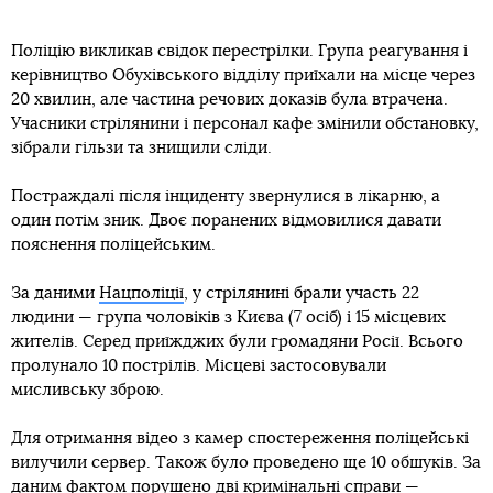
Поліцію викликав свідок перестрілки. Група реагування і
керівництво Обухівського відділу приїхали на місце через
20 хвилин, але частина речових доказів була втрачена.
Учасники стрілянини і персонал кафе змінили обстановку,
зібрали гільзи та знищили сліди.
Постраждалі після інциденту звернулися в лікарню, а
один потім зник. Двоє поранених відмовилися давати
пояснення поліцейським.
За даними
Нацполіції
, у стрілянині брали участь 22
людини — група чоловіків з Києва (7 осіб) і 15 місцевих
жителів. Серед приїжджих були громадяни Росії. Всього
пролунало 10 пострілів. Місцеві застосовували
мисливську зброю.
Для отримання відео з камер спостереження поліцейські
вилучили сервер. Також було проведено ще 10 обшуків. За
даним фактом порушено дві кримінальні справи —