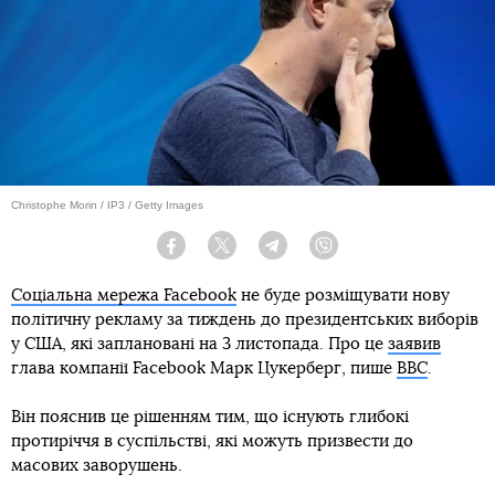
Теги:
Facebook
Марк Цукерберг
вибори президента США
Підпишись на наш
Telegram
Новини
Facebook заморозить політичну рекламу
перед виборами у США