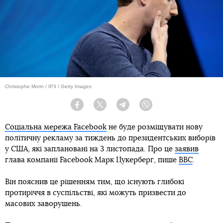
Теги:
Facebook
Марк Цукерберг
вибори президента США
Підпишись на наш
Facebook
Новини
Facebook заморозить політичну рекламу
перед виборами у США
Автор:
Вікторія Мартинюк
Дата:
01:04, 04 вересня 2020