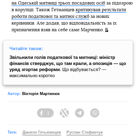
Про що йдеться?
Раніше перший заступник голови Верховної Ради Руслан
Стефанчук в ефірі одного з телеканалів
припустив
імовірність кадрових змін в економічному блоці уряду. «Я
думаю, що така ситуація назріває [кадрові зміни].
Економічний блок у нас представлений міністром
економіки та фінансів. Я думаю, що в першу чергу мова
йде саме про цих осіб», — заявив Стефанчук.
Але він уточнив, що відповідні висновки будуть зроблені
вже після 15 вересня — тоді Кабмін має запропонувати
Раді бюджетну резолюцію на 2021 рік.
В той же час, голова фракції «Слуга народу» Давид