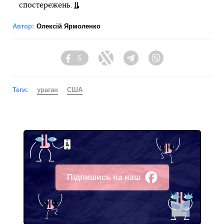
спостережень.
Автор:
Олексій Ярмоленко
5
Facebook
Twitter
Telegram
Viber
Теги:
ураган
США
Підпишись на наш
Facebook