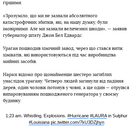
гіршими.
«Зрозуміло, що ми не зазнали абсолютного
катастрофічних збитків, які, на нашу думку, були
імовірними. Але ми зазнали величезної шкоди», — заявив
губернатор штату Джон Бел Едвардс.
Ураган пошкодив хімічний завод, через що стався витік
хімікатів, які використовуються під час виробництва
мийних засобів.
Наразі відомо про щонайменше шестеро загиблих
унаслідок урагану. Четверо людей загинули від падіння
дерев, один чоловік потонув у човні, а ще один — отруївся
випаровуванням пошкодженого генератора у своєму
будинку.
1:23 am. Whistling. Explosions.
#Hurricane
#LAURA
in Sulphur
#Louisiana
pic.twitter.com/7kU3DZjhyn