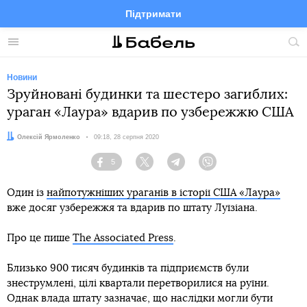
Підтримати
Facebook
Telegram
Twitter
Instagram
Меню
По
по
сай
Новини
Зруйновані будинки та шестеро загиблих:
ураган «Лаура» вдарив по узбережжю США
Автор:
Олексій Ярмоленко
Дата:
09:18, 28 серпня 2020
5
Facebook
Twitter
Telegram
Viber
Один із
найпотужніших ураганів в історії США «Лаура»
вже досяг узбережжя та вдарив по штату Луїзіана.
Про це пише
The Associated Press
.
Близько 900 тисяч будинків та підприємств були
знеструмлені, цілі квартали перетворилися на руїни.
Однак влада штату зазначає, що наслідки могли бути