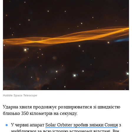
Hubble Space Telescope
Ударна хвиля продовжує розширюватися зі швидкістю
близько 350 кілометрів на секунду.
У червні апарат
Solar Orbiter зробив знімки Сонця
з
найближчої за всю історію астрономії відстані. Він