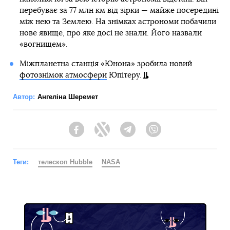
перебуває за 77 млн км від зірки — майже посередині
між нею та Землею. На знімках астрономи побачили
нове явище, про яке досі не знали. Його назвали
«вогнищем».
Міжпланетна станція «Юнона» зробила новий
фотознімок атмосфери
Юпітеру.
Автор:
Ангеліна Шеремет
Facebook
Twitter
Telegram
Viber
Теги:
телескоп Hubble
NASA