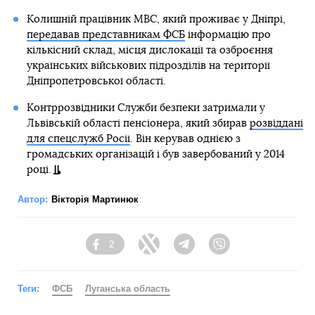
Колишній працівник МВС, який проживає у Дніпрі,
передавав представникам ФСБ
інформацію про
кількісний склад, місця дислокації та озброєння
українських військових підрозділів на території
Дніпропетровської області.
Контррозвідники Служби безпеки затримали у
Львівській області пенсіонера, який збирав
розвіддані
для спецслужб Росії
. Він керував однією з
громадських організацій і був завербований у 2014
році.
Автор:
Вікторія Мартинюк
2
Facebook
Twitter
Telegram
Viber
Теги:
ФСБ
Луганська область