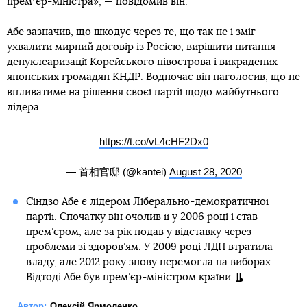
премʼєр-міністра», — повідомив він.
Абе зазначив, що шкодує через те, що так не і зміг
ухвалити мирний договір із Росією, вирішити питання
денуклеаризації Корейського півострова і викрадених
японських громадян КНДР. Водночас він наголосив, що не
впливатиме на рішення своєї партії щодо майбутнього
лідера.
https://t.co/vL4cHF2Dx0
— 首相官邸 (@kantei)
August 28, 2020
Сіндзо Абе є лідером Ліберально-демократичної
партії. Спочатку він очолив її у 2006 році і став
прем’єром, але за рік подав у відставку через
проблеми зі здоров’ям. У 2009 році ЛДП втратила
владу, але 2012 року знову перемогла на виборах.
Відтоді Абе був прем’єр-міністром країни.
Автор:
Олексій Ярмоленко