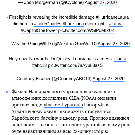
— Josh Morgerman (@iCyclone)
August 27, 2020
- First light is revealing the incredible damage
#HurricaneLaura
did here in
#LakeCharles
#Louisiana
over night...
#Laura
#CapitolOneTower
pic.twitter.com/WSlP0MIZ0K
— WeatherGoingWILD (@WeatherGoinWILD)
August 27, 2020
Holy cow. No words. DeQuincy, Louisiana is a mess.
#laura
#abc13
pic.twitter.com/7aAyuL8azS
— Courtney Fischer (@CourtneyABC13)
August 27, 2020
Фахівці Національного управління океанічних і
атмосферних досліджень США (NOAA) оновили
прогноз щодо
кількості ураганів
і штормів в
Атлантичному океані, які можуть стосуватися
Карибського басейну в цьому році. Прогноз виявився
невтішним — сезон атлантичних ураганів в цьому році
буде найактивнішим за всю 22-річну історію