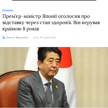
Новини
Прем’єр-міністр Японії оголосив про
відставку через стан здоров’я. Він керував
країною 8 років
Автор:
Олексій Ярмоленко
Дата:
12:14, 28 серпня 2020