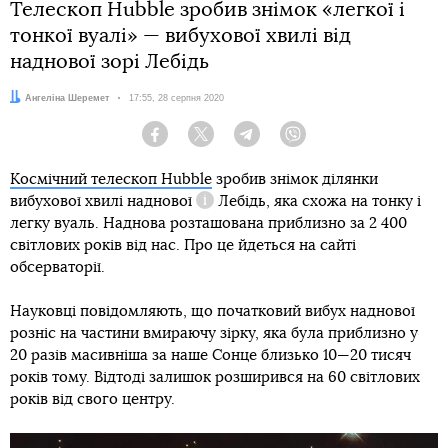
Телескоп Hubble зробив знімок «легкої і
тонкої вуалі» — вибухової хвилі від
наднової зорі Лебідь
Автор:
Ангеліна Шеремет
Дата:
17:55, 28 серпня 2020
Facebook
Twitter
Telegram
Viber
Космічний телескоп Hubble
зробив знімок ділянки
вибухової хвилі
наднової
Лебідь, яка схожа на тонку і
Довідка
легку вуаль. Наднова розташована приблизно за 2 400
світлових років від нас. Про це йдеться на сайті
обсерваторії.
Науковці повідомляють, що початковий вибух наднової
розніс на частини вмираючу зірку, яка була приблизно у
20 разів масивніша за наше Сонце близько 10—20 тисяч
років тому. Відтоді залишок розширився на 60 світлових
років від свого центру.