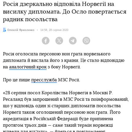
Росія дзеркально відповіла Норвегії на
висилку дипломата. До Осло повертається
радник посольства
Автор:
Олексій Ярмоленко
Дата:
14:58, 28 серпня 2020
Facebook
Twitter
Telegram
Viber
Росія оголосила персоною нон ґрата норвезького
дипломата й вислала його з країни. Це стало відповіддю
на
аналогічний крок
з боку Норвегії.
Про це пише
пресслужба
МЗС Росії.
«28 серпня посол Королівства Норвегія в Москві Р.
Ресаланд був запрошений в МЗС Росії та поінформований,
що у відповідь один зі старших дипломатів посольства
Норвегії також оголошений персоною нон ґрата. Його
акредитація в Російській Федерації буде припинена
протягом трьох днів — саме такий термін норвежці
відвели для відʼїзду», — йдеться в повідомленні.