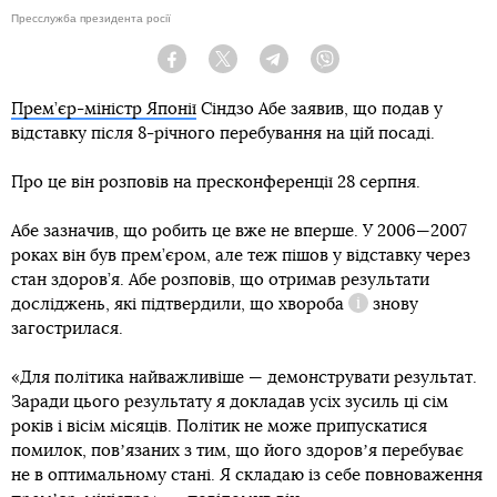
Пресслужба президента росії
Facebook
Twitter
Telegram
Viber
Прем’єр-міністр Японії
Сіндзо Абе заявив, що подав у
відставку після 8-річного перебування на цій посаді.
Про це він розповів на пресконференції 28 серпня.
Абе зазначив, що робить це вже не вперше. У 2006—2007
роках він був прем’єром, але теж пішов у відставку через
стан здоров’я. Абе розповів, що отримав результати
досліджень, які підтвердили, що
хвороба
знову
Довідка
загострилася.
«Для політика найважливіше — демонструвати результат.
Заради цього результату я докладав усіх зусиль ці сім
років і вісім місяців. Політик не може припускатися
помилок, повʼязаних з тим, що його здоровʼя перебуває
не в оптимальному стані. Я складаю із себе повноваження