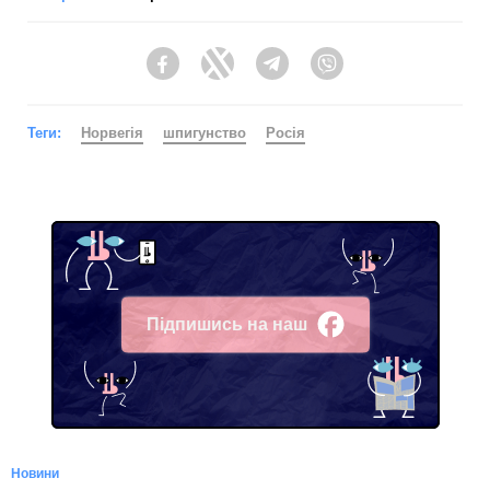
Facebook
Twitter
Telegram
Viber
Теги:
Норвегія
шпигунство
Росія
Підпишись на наш
Facebook
Новини