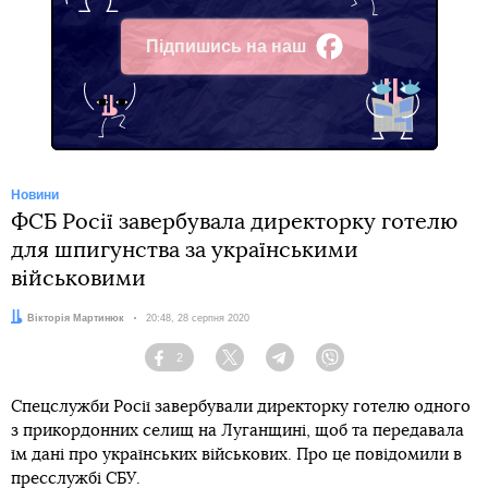
Підпишись на наш
Facebook
Новини
ФСБ Росії завербувала директорку готелю
для шпигунства за українськими
військовими
Автор:
Вікторія Мартинюк
Дата:
20:48, 28 серпня 2020
2
Facebook
Twitter
Telegram
Viber
Спецслужби Росії завербували директорку готелю одного
з прикордонних селищ на Луганщині, щоб та передавала
їм дані про українських військових. Про це повідомили в
пресслужбі СБУ.