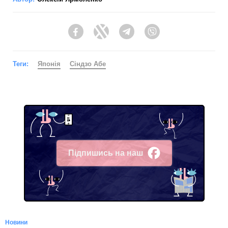
Facebook
Twitter
Telegram
Viber
Теги:
Японія
Сіндзо Абе
Підпишись на наш
Facebook
Новини