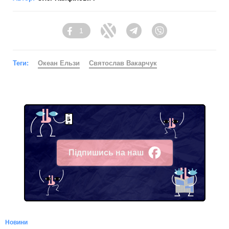
1
Facebook
Twitter
Telegram
Viber
Теги:
Океан Ельзи
Святослав Вакарчук
Підпишись на наш
Facebook
Новини