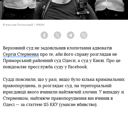
В'ячеслав Ратинський / УНІАН
Facebook
Twitter
Telegram
Viber
Верховний суд не задовільнив клопотання адвокатів
Сергія Стерненка
про те, аби його справу розглядав не
Приморський районний суд Одеси, а суд у Києві. Про це
повідомляє пресслужба суду у Facebook.
Судді пояснили, що у разі, якщо було кілька кримінальних
правопорушень, їх розглядає суд, на територіальній
юрисдикції якого вчинили найтяжчий злочин. У випадку зі
Стерненком, найтяжче правопорушення він вчинив в
Одесі — за статтею 115 ККУ (умисне вбивство).