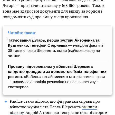
жовтня. Третій підозрюваній — війській медсестрі Яні
Дугарь — призначили заставу у 168 160 гривень. Також
вона має здати свої документи для виїзду за кордон і
повідомляти суд про зміну місця проживання.
Читайте також:
Татуювання Дугарь, перша зустріч Антоненка та
Кузьменко, телефон Стерненка
— невідомі факти із
38 томів справи Шеремета, які ви (найімовірніше) не
читали
Провину підозрюваних у вбивстві Шеремета
слідство доводило за допомогою їхніх телефонних
розмов.
«Бабель» ознайомився з матеріалами справи
— виявилося, поліція розповіла не все, а частину —
спотворила
Раніше стало відомо, що фігурантам справи про
вбивство журналіста Павла Шеремета
змінили
підозру
. Андрій Антоненко тепер є не організатором