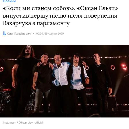
Новини
«Коли ми станем собою». «Океан Ельзи»
випустив першу пісню після повернення
Вакарчука з парламенту
Автор:
Олег Панфілович
Дата:
00:39, 26 серпня 2020
Instagram / Okeanelzy_official