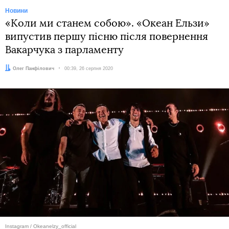
Новини
«Коли ми станем собою». «Океан Ельзи»
випустив першу пісню після повернення
Вакарчука з парламенту
Автор:
Олег Панфілович
Дата:
00:39, 26 серпня 2020
Instagram / Okeanelzy_official