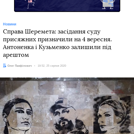
Новини
Справа Шеремета: засідання суду
присяжних призначили на 4 вересня.
Антоненка і Кузьменко залишили під
арештом
Автор:
Олег Панфілович
Дата:
19:52, 25 серпня 2020