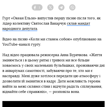
1
Facebook
Twitter
Telegram
Viber
Гурт «Океан Ельзи» випустив першу пісню після того, як
лідер колективу Святослав Вакарчук
склав мандат
народного депутата
.
Відео на пісню «Коли ми станем собою» опубліковано на
YouTube-каналі гурту.
Над відео працювала режисерка Анна Бурячкова. «Життя
змінюється і в цьому ритмі і тривозі ми все більше
ховаємось у своїх маленьких бульбашках, проживаючи дні
в акваріумах самотності, забуваючи про те, хто ми є
насправді. Мені дуже хотілося передати цю атмосферу і
дозволити їй змінитися в кадрі. Дати можливість героям
вийти за межі скляної стіни і відчути радість спілкування,
віднайти себе справжніх», — розповіла вона.