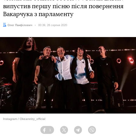
випустив першу пісню після повернення
Вакарчука з парламенту
Автор:
Олег Панфілович
Дата:
00:39, 26 серпня 2020
Instagram / Okeanelzy_official
1
Facebook
Twitter
Telegram
Viber