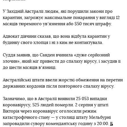
У Західній Австралії людям, які порушили закони про
карантин, загрожує максимальне покарання у вигляді 12
місяців тюремного увʼязнення або $50 тисяч штрафу.
Адвокат дівчини сказав, що вона відбула карантин у
будинку свого хлопця і ні з ким не контактувала.
Суддя заявив, що Санден вчинила «дуже серйозний
злочин», який міг привести до спалаху вірусу, і засудив її
до шести місяців вʼязниці.
Австралійські штати ввели жорсткі обмеження на перетин
державних кордонів після повторного спалаху вірусу.
Зазначимо, що в Австралії виявили 25 053 випадки
коронавірусу, 525 людей померли. 2 серпня у штаті
Вікторія через коронавірус оголосили режим
катастрофічного стану — у столиці штату Мельбурні
запровадили сувору комендантську годину з 20:00.