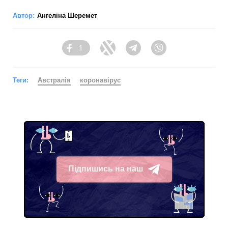
Автор:
Ангеліна Шеремет
1
Facebook
Twitter
Telegram
Viber
Теги:
Австралія
коронавірус
Підпишись на наш
Telegram