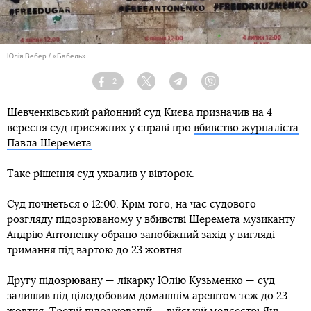
Юлія Вебер / «Бабель»
2
Facebook
Twitter
Telegram
Viber
Шевченківський районний суд Києва призначив на 4
вересня суд присяжних у справі про
вбивство журналіста
Павла Шеремета
.
Таке рішення суд ухвалив у вівторок.
Суд почнеться о 12:00. Крім того, на час судового
розгляду підозрюваному у вбивстві Шеремета музиканту
Андрію Антоненку обрано запобіжний захід у вигляді
тримання під вартою до 23 жовтня.
Другу підозрювану — лікарку Юлію Кузьменко — суд
залишив під цілодобовим домашнім арештом теж до 23