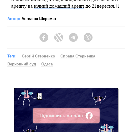
арешту на
нічний домашній арешт
до 21 вересня.
Автор:
Ангеліна Шеремет
Facebook
Twitter
Telegram
Viber
Теги:
Сергій Стерненко
Справа Стерненка
Верховний суд
Одеса
Підпишись на наш
Facebook