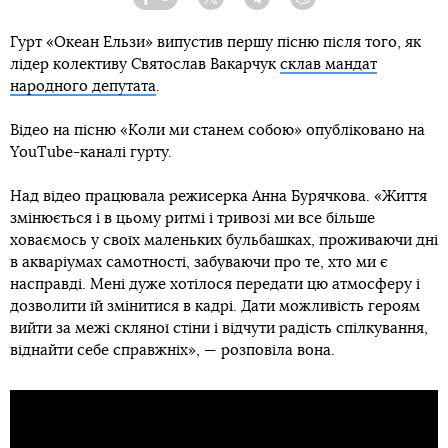
Facebook
Twitter
Telegram
Viber
Гурт «Океан Ельзи» випустив першу пісню після того, як
лідер колективу Святослав Вакарчук
склав мандат
народного депутата
.
Відео на пісню «Коли ми станем собою» опубліковано на
YouTube-каналі гурту.
Над відео працювала режисерка Анна Бурячкова. «Життя
змінюється і в цьому ритмі і тривозі ми все більше
ховаємось у своїх маленьких бульбашках, проживаючи дні
в акваріумах самотності, забуваючи про те, хто ми є
насправді. Мені дуже хотілося передати цю атмосферу і
дозволити їй змінитися в кадрі. Дати можливість героям
вийти за межі скляної стіни і відчути радість спілкування,
віднайти себе справжніх», — розповіла вона.