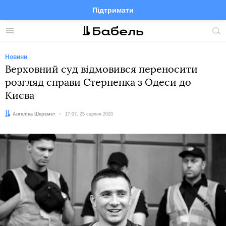
Підтримати
Facebook
Telegram
Twitter
Instagram
Меню
По
по
сай
Новини
Верховний суд відмовився переносити
розгляд справи Стерненка з Одеси до
Києва
Автор:
Ангеліна Шеремет
Дата:
17:07, 25 серпня 2020