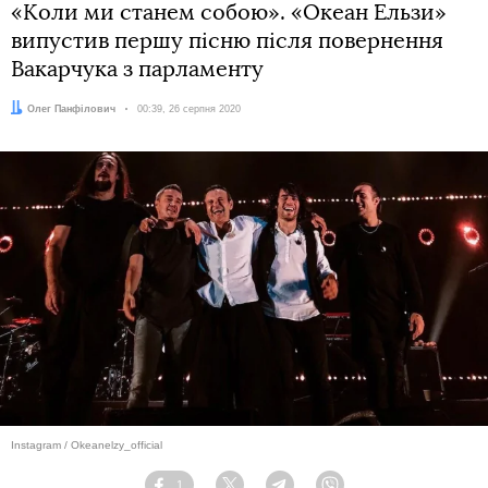
«Коли ми станем собою». «Океан Ельзи»
випустив першу пісню після повернення
Вакарчука з парламенту
Автор:
Олег Панфілович
Дата:
00:39, 26 серпня 2020
Instagram / Okeanelzy_official
1