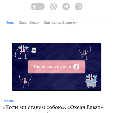
1
Facebook
Twitter
Telegram
Viber
Теги:
Океан Ельзи
Святослав Вакарчук
Підпишись на наш
Facebook
Новини
«Коли ми станем собою». «Океан Ельзи»