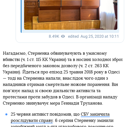
Нагадаємо, Стерненка обвинувачують в умисному
вбивстві (ч. 1 ст. 115 КК України) та в носінні холодної зброї
без передбаченого законом дозволу (ч. 2 ст. 263 КК
України). Йдеться про епізод 25 травня 2018 року в Одесі
— тоді на Стерненка напали, внаслідок чого один з
нападників отримав смертельне ножове поранення. Він
повʼязує напад зі своєю діяльністю активіста та
протестами проти забудов в Одесі. В організації нападу
Стерненко звинувачує мера Геннадія Труханова.
25 червня активіст повідомив, що
СБУ закінчила
розслідувати справу
. 6 серпня Стерненку змінили
запобіжний захід з-під цілодобового домашнього