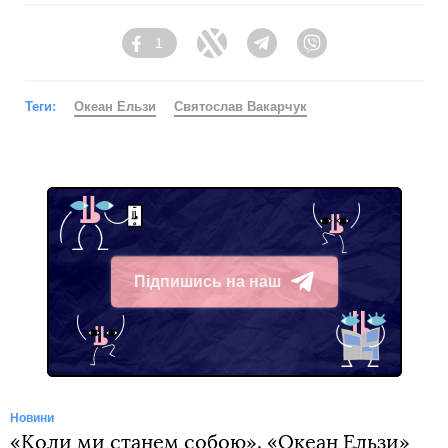
1
Facebook
Twitter
Telegram
Viber
Теги:
Океан Ельзи
Святослав Вакарчук
Підпишись на наш
Telegram
Новини
«Коли ми станем собою». «Океан Ельзи»