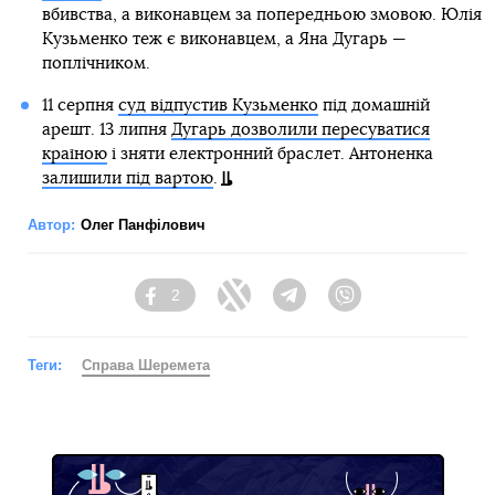
вбивства, а виконавцем за попередньою змовою. Юлія
Кузьменко теж є виконавцем, а Яна Дугарь —
поплічником.
11 серпня
суд відпустив Кузьменко
під домашній
арешт. 13 липня
Дугарь дозволили пересуватися
країною
і зняти електронний браслет. Антоненка
залишили під вартою
.
Автор:
Олег Панфілович
2
Facebook
Twitter
Telegram
Viber
Теги:
Справа Шеремета