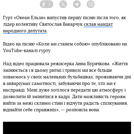
1
Facebook
Twitter
Telegram
Viber
Гурт «Океан Ельзи» випустив першу пісню після того, як
лідер колективу Святослав Вакарчук
склав мандат
народного депутата
.
Відео на пісню «Коли ми станем собою» опубліковано на
YouTube-каналі гурту.
Над відео працювала режисерка Анна Бурячкова. «Життя
змінюється і в цьому ритмі і тривозі ми все більше
ховаємось у своїх маленьких бульбашках, проживаючи дні
в акваріумах самотності, забуваючи про те, хто ми є
насправді. Мені дуже хотілося передати цю атмосферу і
дозволити їй змінитися в кадрі. Дати можливість героям
вийти за межі скляної стіни і відчути радість спілкування,
віднайти себе справжніх», — розповіла вона.