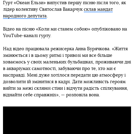
Гурт «Океан Ельзи» випустив першу пісню після того, як
лідер колективу Святослав Вакарчук
склав мандат
народного депутата
.
Відео на пісню «Коли ми станем собою» опубліковано на
YouTube-каналі гурту.
Над відео працювала режисерка Анна Бурячкова. «Життя
змінюється і в цьому ритмі і тривозі ми все більше
ховаємось у своїх маленьких бульбашках, проживаючи дні
в акваріумах самотності, забуваючи про те, хто ми є
насправді. Мені дуже хотілося передати цю атмосферу і
дозволити їй змінитися в кадрі. Дати можливість героям
вийти за межі скляної стіни і відчути радість спілкування,
віднайти себе справжніх», — розповіла вона.