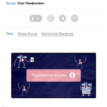
Автор:
Олег Панфілович
1
Facebook
Twitter
Telegram
Viber
Теги:
Океан Ельзи
Святослав Вакарчук
Підпишись на наш
Facebook