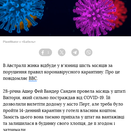
Plastifikator x «Бабель»
1
Facebook
Twitter
Telegram
Viber
В Австралії жінка відбуде у вʼязниці шість місяців за
порушення правил коронавірусного карантину. Про це
повідомляє
BBC
.
28-річна Ашер Фей Вандер Санден провела місяць у штаті
Вікторія, який сильно постраждав від COVID-19. Їй
дозволили вилетіти додому у місто Перт, але треба було
пройти 14-денний карантин у готелі власним коштом.
Замість цього вона таємно приїхала у штат на вантажівці
та залишилася в будинку свого хлопця, де її згодом і
затримали.