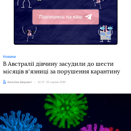
Підпишись на наш
Telegram
Новини
В Австралії дівчину засудили до шести
місяців вʼязниці за порушення карантину
Автор:
Ангеліна Шеремет
Дата:
22:37, 25 серпня 2020