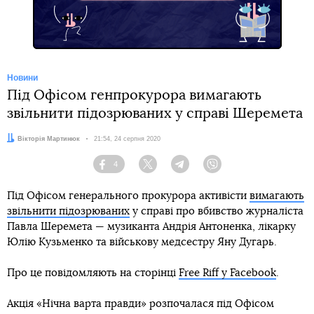
Новини
Під Офісом генпрокурора вимагають
звільнити підозрюваних у справі Шеремета
Автор:
Вікторія Мартинюк
Дата:
21:54, 24 серпня 2020
4
Facebook
Twitter
Telegram
Viber
Під Офісом генерального прокурора активісти
вимагають
звільнити підозрюваних
у справі про вбивство журналіста
Павла Шеремета — музиканта Андрія Антоненка, лікарку
Юлію Кузьменко та військову медсестру Яну Дугарь.
Про це повідомляють на сторінці
Free Riff у Facebook
.
Акція «Нічна варта правди» розпочалася під Офісом