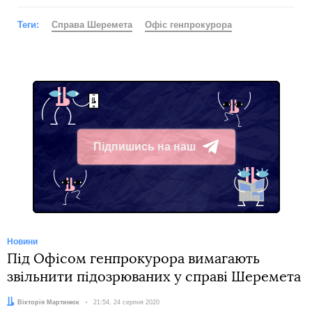
Теги:
Справа Шеремета
Офіс генпрокурора
Підпишись на наш
Telegram
Новини
Під Офісом генпрокурора вимагають
звільнити підозрюваних у справі Шеремета
Автор:
Вікторія Мартинюк
Дата:
21:54, 24 серпня 2020