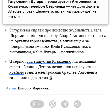
Татуювання Дугарь, перша зустріч Антоненка та
Кузьменко, телефон Стерненка
— невідомі факти із
38 томів справи Шеремета, які ви (найімовірніше) не
читали
Фігурантам справи про вбивство журналіста Павла
Шеремета
змінили підозру
. Андрій Антоненко тепер є
не організатором вбивства, а виконавцем за
попередньою змовою. Юлія Кузьменко теж є
виконавцем, а Яна Дугарь — поплічником.
11 серпня
суд відпустив Кузьменко
під домашній
арешт. 13 липня
Дугарь дозволили пересуватися
країною
і зняти електронний браслет. Антоненка
залишили під вартою
.
Автор:
Вікторія Мартинюк
4
Facebook
Twitter
Telegram
Viber