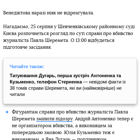
Венедіктова наразі ніяк не відреагувала.
Нагадаємо, 25 серпня у Шевченківському районному суді
Києва розпочнеться розгляд по суті справи про вбивство
журналіста Павла Шеремета. О 13:00 відбудеться
підготовче засідання.
Читайте також:
Татуювання Дугарь, перша зустріч Антоненка та
Кузьменко, телефон Стерненка
— невідомі факти із
38 томів справи Шеремета, які ви (найімовірніше) не
читали
Фігурантам справи про вбивство журналіста Павла
Шеремета
змінили підозру
. Андрій Антоненко тепер є
не організатором вбивства, а виконавцем за
попередньою змовою. Юлія Кузьменко теж є
виконавцем, а Яна Дугарь — поплічником.