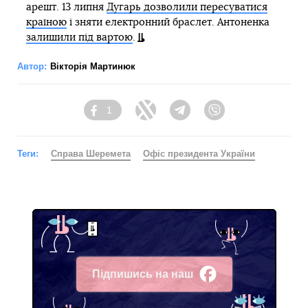
арешт. 13 липня
Дугарь дозволили пересуватися
країною
і зняти електронний браслет. Антоненка
залишили під вартою
.
Автор:
Вікторія Мартинюк
1
Facebook
Twitter
Telegram
Viber
Теги:
Справа Шеремета
Офіс президента України
Підпишись на наш
Facebook