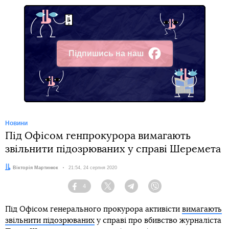
Підпишись на наш
Facebook
Новини
Під Офісом генпрокурора вимагають
звільнити підозрюваних у справі Шеремета
Автор:
Вікторія Мартинюк
Дата:
21:54, 24 серпня 2020
4
Facebook
Twitter
Telegram
Viber
Під Офісом генерального прокурора активісти
вимагають
звільнити підозрюваних
у справі про вбивство журналіста