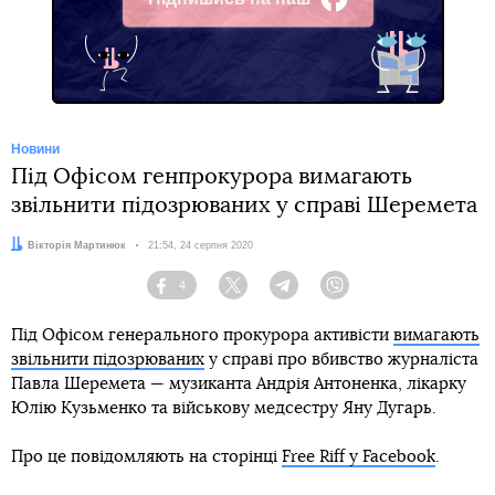
Facebook
Новини
Під Офісом генпрокурора вимагають
звільнити підозрюваних у справі Шеремета
Автор:
Вікторія Мартинюк
Дата:
21:54, 24 серпня 2020
4
Facebook
Twitter
Telegram
Viber
Під Офісом генерального прокурора активісти
вимагають
звільнити підозрюваних
у справі про вбивство журналіста
Павла Шеремета — музиканта Андрія Антоненка, лікарку
Юлію Кузьменко та військову медсестру Яну Дугарь.
Про це повідомляють на сторінці
Free Riff у Facebook
.