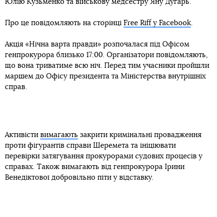
Юлію Кузьменко та військову медсестру Яну Дугарь.
Про це повідомляють на сторінці
Free Riff у Facebook
.
Акція «Нічна варта правди» розпочалася під Офісом
генпрокурора близько 17:00. Організатори повідомляють,
що вона триватиме всю ніч. Перед тим учасники пройшли
маршем до Офісу президента та Міністерства внутрішніх
справ.
Активісти
вимагають
закрити кримінальні провадження
проти фігурантів справи Шеремета та ініціювати
перевірки затягування прокурорами судових процесів у
справах. Також вимагають від генпрокурора Ірини
Венедіктової добровільно піти у відставку.