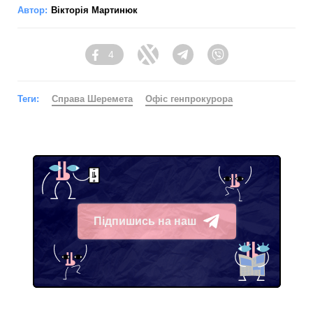
Автор:
Вікторія Мартинюк
4
Facebook
Twitter
Telegram
Viber
Теги:
Справа Шеремета
Офіс генпрокурора
Підпишись на наш
Telegram