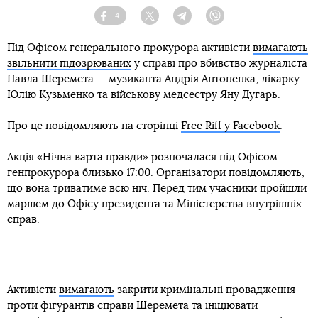
4
Facebook
Twitter
Telegram
Viber
Під Офісом генерального прокурора активісти
вимагають
звільнити підозрюваних
у справі про вбивство журналіста
Павла Шеремета — музиканта Андрія Антоненка, лікарку
Юлію Кузьменко та військову медсестру Яну Дугарь.
Про це повідомляють на сторінці
Free Riff у Facebook
.
Акція «Нічна варта правди» розпочалася під Офісом
генпрокурора близько 17:00. Організатори повідомляють,
що вона триватиме всю ніч. Перед тим учасники пройшли
маршем до Офісу президента та Міністерства внутрішніх
справ.
Активісти
вимагають
закрити кримінальні провадження
проти фігурантів справи Шеремета та ініціювати