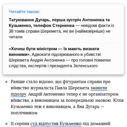
Читайте також:
Татуювання Дугарь, перша зустріч Антоненка та
Кузьменко, телефон Стерненка
— невідомі факти із
38 томів справи Шеремета, які ви (найімовірніше) не
читали
«Хочеш бути міністром — їх мають визнати
винними».
Адвокати підозрюваного в убивстві
Шеремета Андрія Антоненка — про головні помилки
слідства, експертів і президента Зеленського
Раніше стало відомо, що фігурантам справи про
вбивство журналіста Павла Шеремета
змінили
підозру
. Андрій Антоненко тепер є не організатором
вбивства, а виконавцем за попередньою змовою. Юлія
Кузьменко теж є виконавцем, а Яна Дугарь —
поплічником.
11 серпня
суд відпустив Кузьменко
під домашній