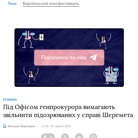
Теги:
Берлінський кінофестиваль
Підпишись на наш
Telegram
Новини
Під Офісом генпрокурора вимагають
звільнити підозрюваних у справі Шеремета
Автор:
Вікторія Мартинюк
Дата:
21:54, 24 серпня 2020
4