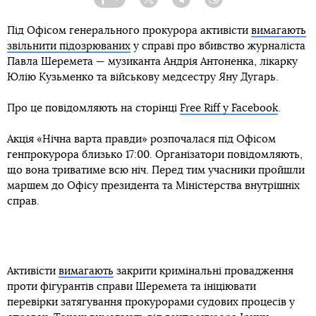
Facebook
Twitter
Telegram
Viber
Під Офісом генерального прокурора активісти
вимагають
звільнити підозрюваних
у справі про вбивство журналіста
Павла Шеремета — музиканта Андрія Антоненка, лікарку
Юлію Кузьменко та військову медсестру Яну Дугарь.
Про це повідомляють на сторінці
Free Riff у Facebook
.
Акція «Нічна варта правди» розпочалася під Офісом
генпрокурора близько 17:00. Організатори повідомляють,
що вона триватиме всю ніч. Перед тим учасники пройшли
маршем до Офісу президента та Міністерства внутрішніх
справ.
Активісти
вимагають
закрити кримінальні провадження
проти фігурантів справи Шеремета та ініціювати
перевірки затягування прокурорами судових процесів у