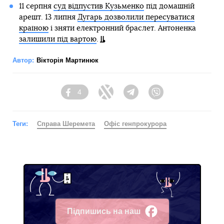
11 серпня
суд відпустив Кузьменко
під домашній
арешт. 13 липня
Дугарь дозволили пересуватися
країною
і зняти електронний браслет. Антоненка
залишили під вартою
.
Автор:
Вікторія Мартинюк
4
Facebook
Twitter
Telegram
Viber
Теги:
Справа Шеремета
Офіс генпрокурора
Підпишись на наш
Facebook