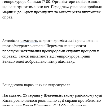
генпрокурора близько 17:00. Організатори повідомляють,
що вона триватиме всю ніч. Перед тим учасники пройшли
маршем до Офісу президента та Міністерства внутрішніх
справ.
Активісти
вимагають
закрити кримінальні провадження
проти фігурантів справи Шеремета та ініціювати
перевірки затягування прокурорами судових процесів у
справах. Також вимагають від генпрокурора Ірини
Венедіктової добровільно піти у відставку.
Венедіктова наразі ніяк не відреагувала.
Нагадаємо, 25 серпня у Шевченківському районному суді
Києва розпочнеться розгляд по суті справи про вбивство
журналіста Павла Шеремета. О 13:00 відбудеться