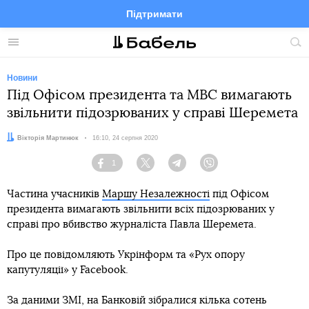
Підтримати
Facebook
Telegram
Twitter
Instagram
Меню
По
по
сай
Новини
Під Офісом президента та МВС вимагають
звільнити підозрюваних у справі Шеремета
Автор:
Вікторія Мартинюк
Дата:
16:10, 24 серпня 2020
1
Facebook
Twitter
Telegram
Viber
Частина учасників
Маршу Незалежності
під Офісом
президента вимагають звільнити всіх підозрюваних у
справі про вбивство журналіста Павла Шеремета.
Про це повідомляють Укрінформ та «Рух опору
капутуляції» у Facebook.
За даними ЗМІ, на Банковій зібралися кілька сотень