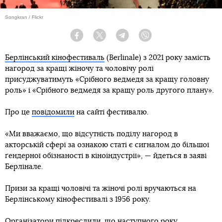
Songkran / Flickr
Facebook
Twitter
Telegram
Viber
Берлінський кінофестиваль
(Berlinale) з 2021 року замість
нагород за кращі жіночу та чоловічу ролі
присуджуватимуть «Срібного ведмедя за кращу головну
роль» і «Срібного ведмедя за кращу роль другого плану».
Про це
повідомили
на сайті фестивалю.
«Ми вважаємо, що відсутність поділу нагород в
акторській сфері за ознакою статі є сигналом до більшої
ґендерної ​​обізнаності в кіноіндустрії», — йдеться в заяві
Берлінале.
Призи за кращі чоловічі та жіночі ролі вручаються на
Берлінському кінофестивалі з 1956 року.
Організатори підкреслили, що наступного року