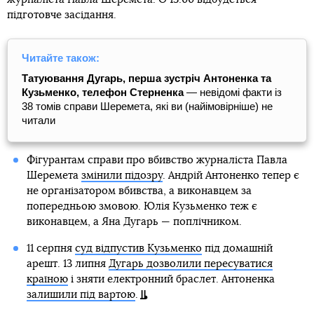
підготовче засідання.
Читайте також:
Татуювання Дугарь, перша зустріч Антоненка та
Кузьменко, телефон Стерненка
— невідомі факти із
38 томів справи Шеремета, які ви (найімовірніше) не
читали
Фігурантам справи про вбивство журналіста Павла
Шеремета
змінили підозру
. Андрій Антоненко тепер є
не організатором вбивства, а виконавцем за
попередньою змовою. Юлія Кузьменко теж є
виконавцем, а Яна Дугарь — поплічником.
11 серпня
суд відпустив Кузьменко
під домашній
арешт. 13 липня
Дугарь дозволили пересуватися
країною
і зняти електронний браслет. Антоненка
залишили під вартою
.