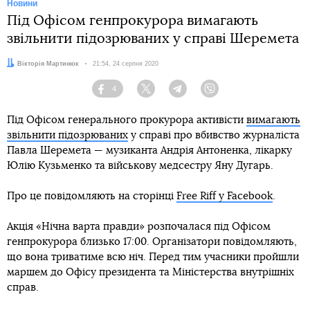
Новини
Під Офісом генпрокурора вимагають
звільнити підозрюваних у справі Шеремета
Автор:
Вікторія Мартинюк
Дата:
21:54, 24 серпня 2020
4
Facebook
Twitter
Telegram
Viber
Під Офісом генерального прокурора активісти
вимагають
звільнити підозрюваних
у справі про вбивство журналіста
Павла Шеремета — музиканта Андрія Антоненка, лікарку
Юлію Кузьменко та військову медсестру Яну Дугарь.
Про це повідомляють на сторінці
Free Riff у Facebook
.
Акція «Нічна варта правди» розпочалася під Офісом
генпрокурора близько 17:00. Організатори повідомляють,
що вона триватиме всю ніч. Перед тим учасники пройшли
маршем до Офісу президента та Міністерства внутрішніх
справ.