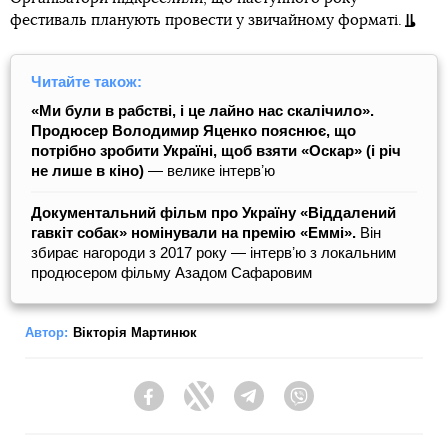
фестиваль планують провести у звичайному форматі.
Читайте також:
«Ми були в рабстві, і це лайно нас скалічило».
Продюсер Володимир Яценко пояснює, що
потрібно зробити Україні, щоб взяти «Оскар» (і річ
не лише в кіно)
— велике інтервʼю
Документальний фільм про Україну «Віддалений
гавкіт собак» номінували на премію «Еммі».
Він
збирає нагороди з 2017 року — інтервʼю з локальним
продюсером фільму Азадом Сафаровим
Автор:
Вікторія Мартинюк
Facebook
Twitter
Telegram
Viber