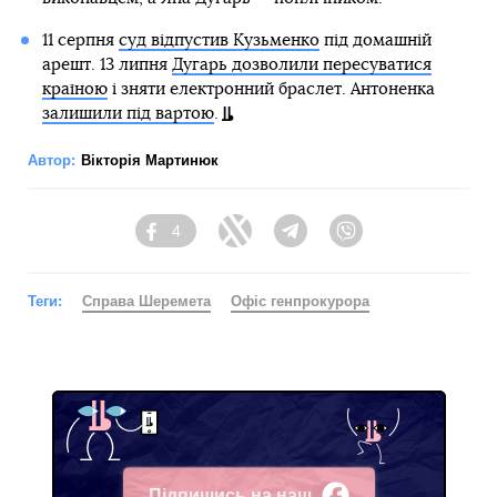
11 серпня
суд відпустив Кузьменко
під домашній
арешт. 13 липня
Дугарь дозволили пересуватися
країною
і зняти електронний браслет. Антоненка
залишили під вартою
.
Автор:
Вікторія Мартинюк
4
Facebook
Twitter
Telegram
Viber
Теги:
Справа Шеремета
Офіс генпрокурора
Підпишись на наш