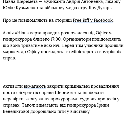
Павла Шеремета — музиканта Андрія Антоненка, лікарку
Юлію Кузьменко та військову медсестру Яну Дугарь.
Про це повідомляють на сторінці
Free Riff у Facebook
.
Акція «Нічна варта правди» розпочалася під Офісом
генпрокурора близько 17:00. Організатори повідомляють,
що вона триватиме всю ніч. Перед тим учасники пройшли
маршем до Офісу президента та Міністерства внутрішніх
справ.
Активісти
вимагають
закрити кримінальні провадження
проти фігурантів справи Шеремета та ініціювати
перевірки затягування прокурорами судових процесів у
справах. Також вимагають від генпрокурора Ірини
Венедіктової добровільно піти у відставку.