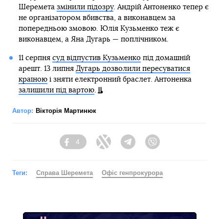
Шеремета
змінили підозру
. Андрій Антоненко тепер є
не організатором вбивства, а виконавцем за
попередньою змовою. Юлія Кузьменко теж є
виконавцем, а Яна Дугарь — поплічником.
11 серпня
суд відпустив Кузьменко
під домашній
арешт. 13 липня
Дугарь дозволили пересуватися
країною
і зняти електронний браслет. Антоненка
залишили під вартою
.
Автор:
Вікторія Мартинюк
4
Facebook
Twitter
Telegram
Viber
Теги:
Справа Шеремета
Офіс генпрокурора