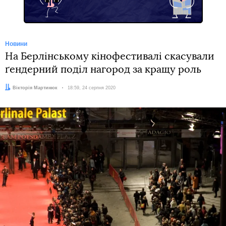
Новини
На Берлінському кінофестивалі скасували
ґендерний поділ нагород за кращу роль
Автор:
Вікторія Мартинюк
Дата:
18:59, 24 серпня 2020