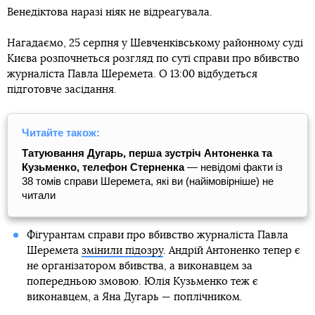
Венедіктова наразі ніяк не відреагувала.
Нагадаємо, 25 серпня у Шевченківському районному суді
Києва розпочнеться розгляд по суті справи про вбивство
журналіста Павла Шеремета. О 13:00 відбудеться
підготовче засідання.
Читайте також:
Татуювання Дугарь, перша зустріч Антоненка та
Кузьменко, телефон Стерненка
— невідомі факти із
38 томів справи Шеремета, які ви (найімовірніше) не
читали
Фігурантам справи про вбивство журналіста Павла
Шеремета
змінили підозру
. Андрій Антоненко тепер є
не організатором вбивства, а виконавцем за
попередньою змовою. Юлія Кузьменко теж є
виконавцем, а Яна Дугарь — поплічником.