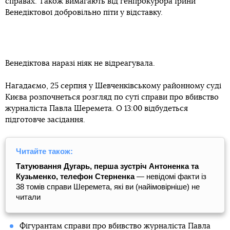
справах. Також вимагають від генпрокурора Ірини
Венедіктової добровільно піти у відставку.
Венедіктова наразі ніяк не відреагувала.
Нагадаємо, 25 серпня у Шевченківському районному суді
Києва розпочнеться розгляд по суті справи про вбивство
журналіста Павла Шеремета. О 13:00 відбудеться
підготовче засідання.
Читайте також:
Татуювання Дугарь, перша зустріч Антоненка та
Кузьменко, телефон Стерненка
— невідомі факти із
38 томів справи Шеремета, які ви (найімовірніше) не
читали
Фігурантам справи про вбивство журналіста Павла