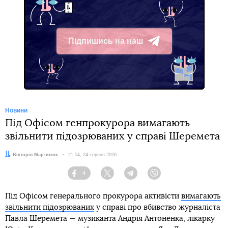
Підпишись на наш
Telegram
Новини
Під Офісом генпрокурора вимагають
звільнити підозрюваних у справі Шеремета
Автор:
Вікторія Мартинюк
Дата:
21:54, 24 серпня 2020
4
Facebook
Twitter
Telegram
Viber
Під Офісом генерального прокурора активісти
вимагають
звільнити підозрюваних
у справі про вбивство журналіста
Павла Шеремета — музиканта Андрія Антоненка, лікарку