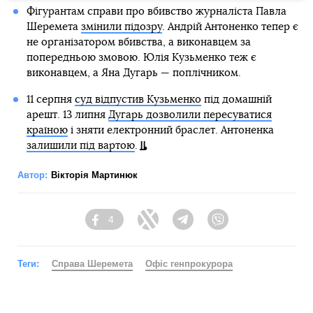
Фігурантам справи про вбивство журналіста Павла
Шеремета
змінили підозру
. Андрій Антоненко тепер є
не організатором вбивства, а виконавцем за
попередньою змовою. Юлія Кузьменко теж є
виконавцем, а Яна Дугарь — поплічником.
11 серпня
суд відпустив Кузьменко
під домашній
арешт. 13 липня
Дугарь дозволили пересуватися
країною
і зняти електронний браслет. Антоненка
залишили під вартою
.
Автор:
Вікторія Мартинюк
4
Facebook
Twitter
Telegram
Viber
Теги:
Справа Шеремета
Офіс генпрокурора