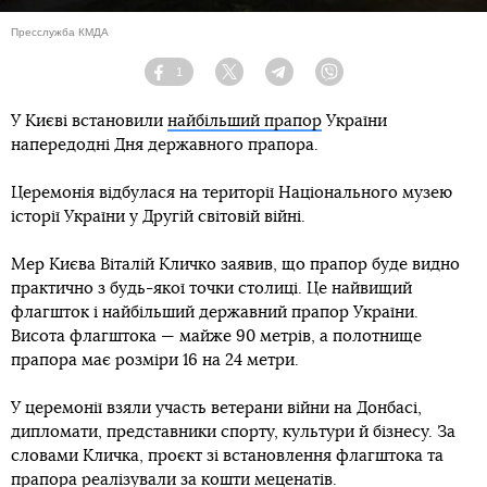
Пресслужба КМДА
1
Facebook
Twitter
Telegram
Viber
У Києві встановили
найбільший прапор
України
напередодні Дня державного прапора.
Церемонія відбулася на території Національного музею
історії України у Другій світовій війні.
Мер Києва Віталій Кличко заявив, що прапор буде видно
практично з будь-якої точки столиці. Це найвищий
флагшток і найбільший державний прапор України.
Висота флагштока — майже 90 метрів, а полотнище
прапора має розміри 16 на 24 метри.
У церемонії взяли участь ветерани війни на Донбасі,
дипломати, представники спорту, культури й бізнесу. За
словами Кличка, проєкт зі встановлення флагштока та
прапора реалізували за кошти меценатів.