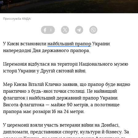
Пресслужба КМДА
1
Facebook
Twitter
Telegram
Viber
У Києві встановили
найбільший прапор
України
напередодні Дня державного прапора.
Церемонія відбулася на території Національного музею
історії України у Другій світовій війні.
Мер Києва Віталій Кличко заявив, що прапор буде видно
практично з будь-якої точки столиці. Це найвищий
флагшток і найбільший державний прапор України.
Висота флагштока — майже 90 метрів, а полотнище
прапора має розміри 16 на 24 метри.
У церемонії взяли участь ветерани війни на Донбасі,
дипломати, представники спорту, культури й бізнесу. За