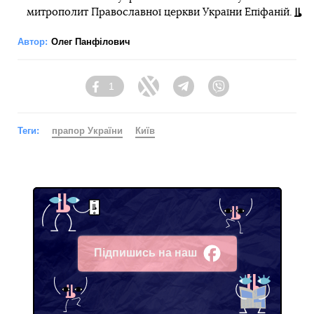
митрополит Православної церкви України Епіфаній.
Автор:
Олег Панфілович
1
Facebook
Twitter
Telegram
Viber
Теги:
прапор України
Київ
Підпишись на наш
Facebook