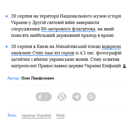
20 серпня на території Національного музею історії
України у Другій світовій війні завершили
спорудження
90-метрового флагштока
, на який
повісять найбільший державний прапор в країні.
20 серпня в Києві на Михайлівській площі
відкрили
оновлену Стіну памʼяті героїв
із 4,5 тис. фотографій
загиблих і вбитих українських воїнів. Стіну освятив
митрополит Православної церкви України Епіфаній.
Автор:
Олег Панфілович
1
Facebook
Twitter
Telegram
Viber
Теги:
прапор України
Київ