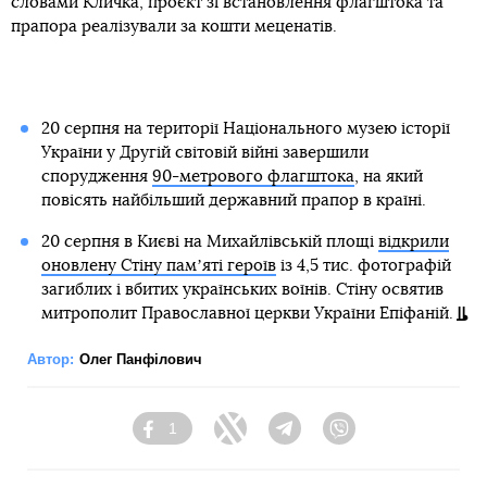
словами Кличка, проєкт зі встановлення флагштока та
прапора реалізували за кошти меценатів.
20 серпня на території Національного музею історії
України у Другій світовій війні завершили
спорудження
90-метрового флагштока
, на який
повісять найбільший державний прапор в країні.
20 серпня в Києві на Михайлівській площі
відкрили
оновлену Стіну памʼяті героїв
із 4,5 тис. фотографій
загиблих і вбитих українських воїнів. Стіну освятив
митрополит Православної церкви України Епіфаній.
Автор:
Олег Панфілович
1
Facebook
Twitter
Telegram
Viber