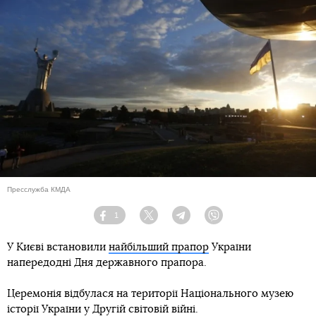
Пресслужба КМДА
1
Facebook
Twitter
Telegram
Viber
У Києві встановили
найбільший прапор
України
напередодні Дня державного прапора.
Церемонія відбулася на території Національного музею
історії України у Другій світовій війні.