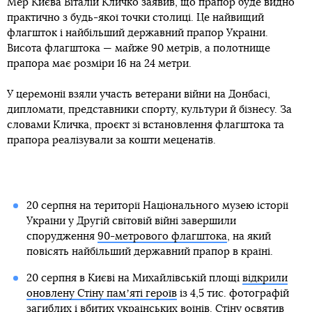
Мер Києва Віталій Кличко заявив, що прапор буде видно
практично з будь-якої точки столиці. Це найвищий
флагшток і найбільший державний прапор України.
Висота флагштока — майже 90 метрів, а полотнище
прапора має розміри 16 на 24 метри.
У церемонії взяли участь ветерани війни на Донбасі,
дипломати, представники спорту, культури й бізнесу. За
словами Кличка, проєкт зі встановлення флагштока та
прапора реалізували за кошти меценатів.
20 серпня на території Національного музею історії
України у Другій світовій війні завершили
спорудження
90-метрового флагштока
, на який
повісять найбільший державний прапор в країні.
20 серпня в Києві на Михайлівській площі
відкрили
оновлену Стіну памʼяті героїв
із 4,5 тис. фотографій
загиблих і вбитих українських воїнів. Стіну освятив