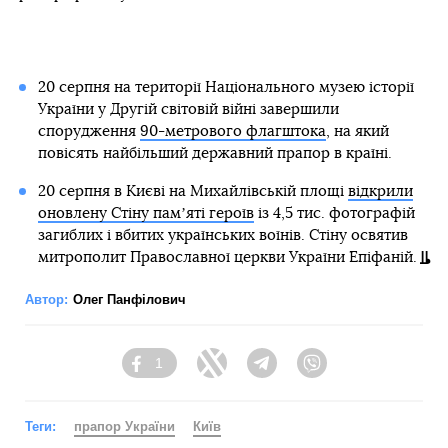
20 серпня на території Національного музею історії
України у Другій світовій війні завершили
спорудження
90-метрового флагштока
, на який
повісять найбільший державний прапор в країні.
20 серпня в Києві на Михайлівській площі
відкрили
оновлену Стіну памʼяті героїв
із 4,5 тис. фотографій
загиблих і вбитих українських воїнів. Стіну освятив
митрополит Православної церкви України Епіфаній.
Автор:
Олег Панфілович
1
Facebook
Twitter
Telegram
Viber
Теги:
прапор України
Київ