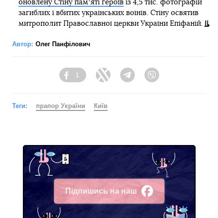
оновлену Стіну памʼяті героїв
із 4,5 тис. фотографій
загиблих і вбитих українських воїнів. Стіну освятив
митрополит Православної церкви України Епіфаній.
Автор:
Олег Панфілович
1
Facebook
Twitter
Telegram
Viber
Теги:
прапор України
Київ
Підпишись на наш
Facebook