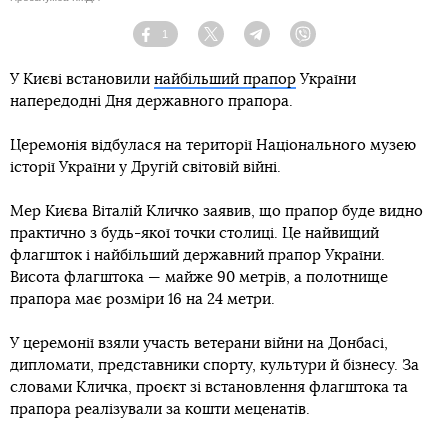
1
Facebook
Twitter
Telegram
Viber
У Києві встановили
найбільший прапор
України
напередодні Дня державного прапора.
Церемонія відбулася на території Національного музею
історії України у Другій світовій війні.
Мер Києва Віталій Кличко заявив, що прапор буде видно
практично з будь-якої точки столиці. Це найвищий
флагшток і найбільший державний прапор України.
Висота флагштока — майже 90 метрів, а полотнище
прапора має розміри 16 на 24 метри.
У церемонії взяли участь ветерани війни на Донбасі,
дипломати, представники спорту, культури й бізнесу. За
словами Кличка, проєкт зі встановлення флагштока та
прапора реалізували за кошти меценатів.