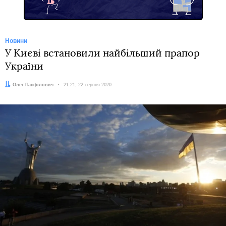
Новини
У Києві встановили найбільший прапор
України
Автор:
Олег Панфілович
Дата:
21:21, 22 серпня 2020