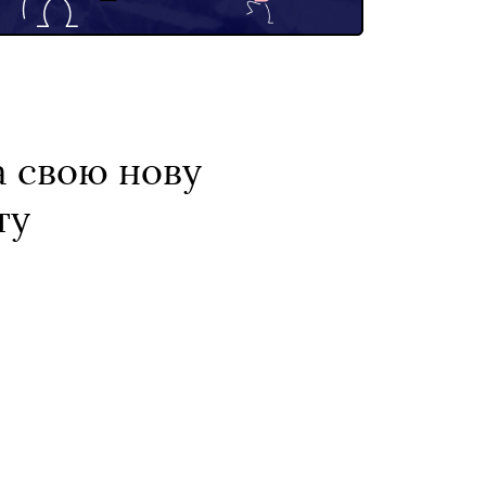
а свою нову
ту