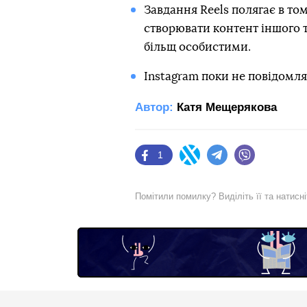
Завдання Reels полягає в то
створювати контент іншого т
більщ особистими.
Instagram поки не повідомляє
Автор:
Катя Мещерякова
1
Facebook
Twitter
Telegram
Viber
Помітили помилку? Виділіть її та натисн