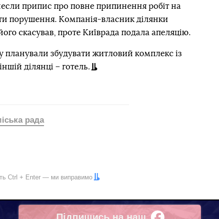
инесли припис про повне припинення робіт на
нути порушення. Компанія-власник ділянки
його скасував, проте Київрада подала апеляцію.
ру планували збудувати житловий комплекс із
іншій ділянці – готель.
міська рада
іть
Ctrl
+
Enter
— ми виправимо
Підпишись на наш