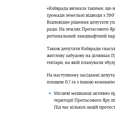
«Київрада визнала такими, що н
громади земельні відводи з 2007
Відповідне рішення депутати ухв
ради. На землях Протасового Я
регіональний ландшафтний парк
Також депутати Київради скасув
житлову забудову на ділянках П
гектари, на якій планували збу
На наступному засіданні депута
площею 0,7 га з іншою компаніє
Місцеві мешканці активно п
території Протасового Яру пі
Під час кількох акцій протес