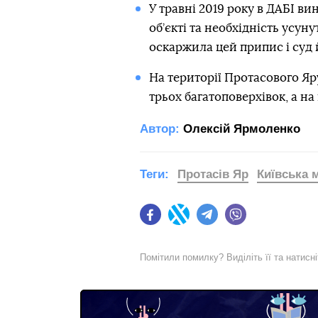
У травні 2019 року в ДАБІ в
об’єкті та необхідність усу
оскаржила цей припис і суд 
На території Протасового Я
трьох багатоповерхівок, а на 
Автор:
Олексій Ярмоленко
Теги:
Протасів Яр
Київська 
Facebook
Twitter
Telegram
Viber
Помітили помилку? Виділіть її та натисн