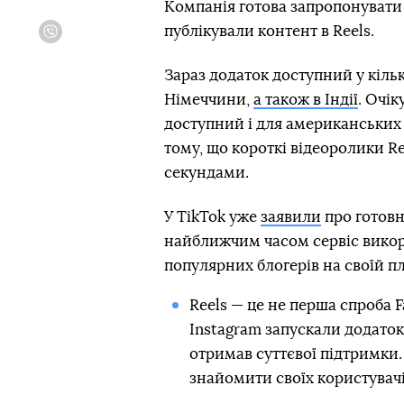
Компанія готова запропонувати
публікували контент в Reels.
Viber
Зараз додаток доступний у кілько
Німеччини,
а також в Індії
. Очік
доступний і для американських 
тому, що короткі відеоролики Re
секундами.
У TikTok уже
заявили
про готовн
найближчим часом сервіс викор
популярних блогерів на своїй п
Reels — це не перша спроба 
Instagram запускали додаток 
отримав суттєвої підтримки.
знайомити своїх користувачів