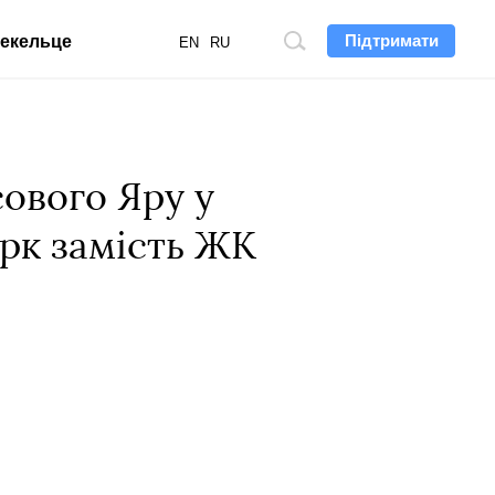
Підтримати
екельце
Пошук
EN
RU
по
сайту
ового Яру у
арк замість ЖК