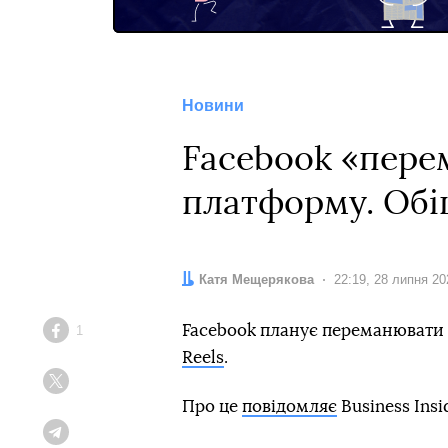
Новини
Facebook «перем
платформу. Обі
Автор:
Катя Мещерякова
Дата:
22:19, 28 липня 20
Facebook планує переманювати 
1
Facebook
Reels
.
Twitter
Про це
повідомляє
Business Insi
Telegram