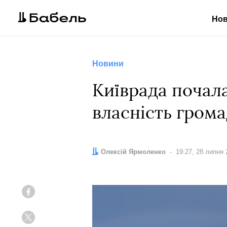
Но
Новини
Київрада почал
власність грома
Автор:
Олексій Ярмоленко
Дата:
19:27, 28 липня 
Facebook
Twitter