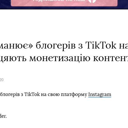
Facebook
анює» блогерів з TikTok н
цяють монетизацію контен
20
блогерів з TikTok на свою платформу
Instagram
der.