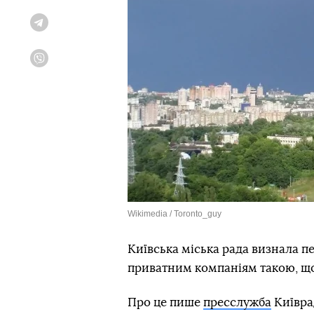
Telegram
Viber
Wikimedia / Toronto_guy
Київська міська рада визнала п
приватним компаніям такою, що
Про це пише
пресслужба
Київра