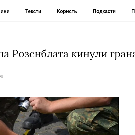
вини
Тексти
Користь
Подкасти
П
па Розенблата кинули гран
20