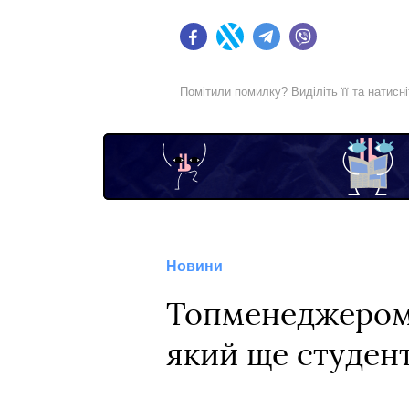
Facebook
Twitter
Telegram
Viber
Помітили помилку? Виділіть її та натисн
Новини
Топменеджером 
який ще студен