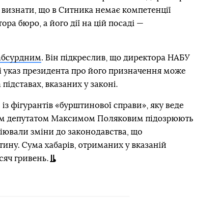
 визнати, що в Ситника немає компетенції
ра бюро, а його дії на цій посаді —
 абсурдним
. Він підкреслив, що директора НАБУ
і указ президента про його призначення може
підставах, вказаних у законі.
із фігурантів «бурштинової справи», яку веде
им депутатом Максимом Поляковим підозрюють
біювали зміни до законодавства, що
ину. Сума хабарів, отриманих у вказаній
сяч гривень.