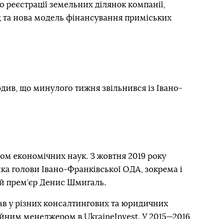
 реєстрації земельних ділянок компанії,
д та нова модель фінансування приміських
див, що минулого тижня звільнився із Івано-
м економічних наук. З жовтня 2019 року
ка голови Івано-Франківської ОДА, зокрема і
ий прем’єр Денис Шмигаль.
в у різних консалтингових та юридичних
ійним менеджером в UkraineInvest. У 2015—2016