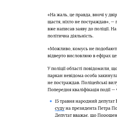
«На жаль, це правда, вночі у дві
щастя, ніхто не постраждав», —
вже написав заяву до поліції. Н
політична діяльність.
«Можливо, комусь не подобаютьс
відверто висловлюю в ефірах це
У поліції області повідомили, щ
паркан невідома особа закинула 
не постраждав. Поліцейські ви
Попередня кваліфікація події — ч
15 травня народний депутат
суду
на президента Петра П
Депутат вважає, що Порошен