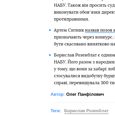
НАБУ. Також він просить суд
виконувати обовʼязки директо
протиправними.
Артем Ситник
назвав позов
призначають через конкурс, 
бути скасовано винятково на 
Борислав Розенблат є одним 
НАБУ. Його разом з народн
у тому, що вони за хабарі ло
стосувалися видобутку буршт
справі, перевищувала 300 ти
Автор:
Олег Панфілович
Теги:
Борислав Розенблат