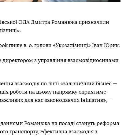
ківської ОДА Дмитра Романюка призначили
ізниці».
book пише в. о. голови «Укрзалізниці» Іван Юрик.
е директором з управління взаємовідносинами
ення взаємодія по лінії «залізничний бізнес —
ція роботи на цьому напрямку сприятиме
важливих для нас законодавчих ініціатив», —
вданнями Романюка на посаді стануть реформа
ого транспорту, ефективна взаємодія з