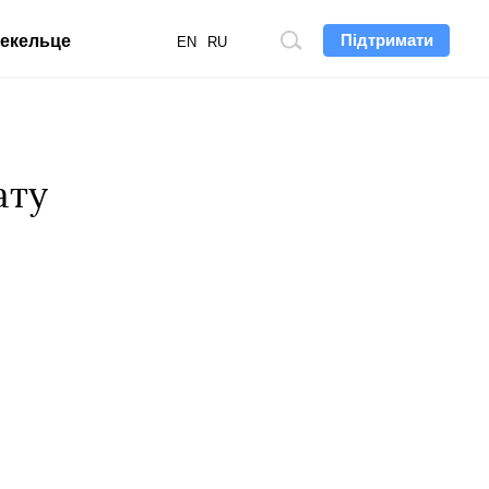
Підтримати
екельце
Пошук
EN
RU
по
сайту
ату