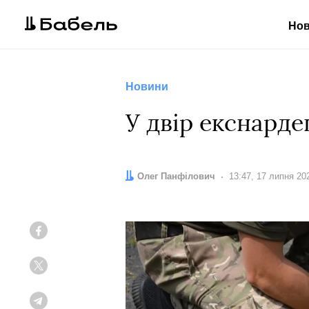
Но
Новини
У двір екснарде
Автор:
Олег Панфілович
Дата:
13:47, 17 липня 20
Facebook
Twitter
Telegram