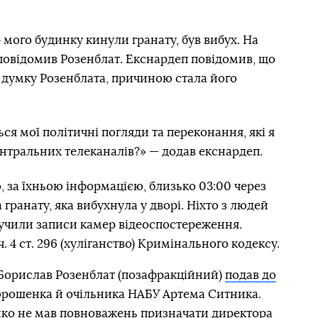
р мого будинку кинули гранату, був вибух. На
 повідомив Розенблат. Екснардеп повідомив, що
а думку Розенблата, причиною стала його
я мої політичні погляди та переконання, які я
нтральних телеканалів?» — додав екснардеп.
о, за їхньою інформацією, близько 03:00 через
гранату, яка вибухнула у дворі. Ніхто з людей
лучили записи камер відеоспостереження.
. 4 ст. 296 (хуліганство) Кримінального кодексу.
 Борислав Розенблат (позафракційний)
подав до
орошенка й очільника НАБУ Артема Ситника.
ко не мав повноважень призначати директора