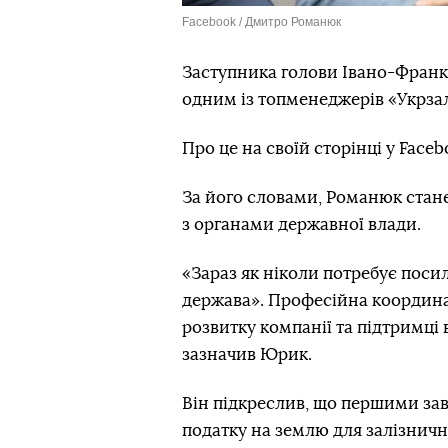
Facebook / Дмитро Романюк
Заступника голови Івано-Фран
одним із топменеджерів «Укрзал
Про це на своїй сторінці у Face
За його словами, Романюк стан
з органами державної влади.
«Зараз як ніколи потребує посил
держава». Професійна координа
розвитку компанії та підтримці 
зазначив Юрик.
Він підкреслив, що першими за
податку на землю для залізничн