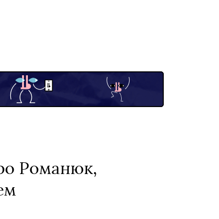
ро Романюк,
ем