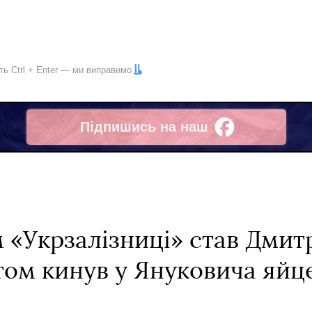
іть
Ctrl
+
Enter
— ми виправимо
Підпишись на наш
Facebook
«Укрзалізниці» став Дмит
том кинув у Януковича яйц