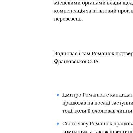
місцевими органами влади щодо
компенсація за пільговий проїз
перевезень.
Водночас і сам Романюк підтвер
Франківської ОДА.
Дмитро Романюк є кандидато
працював на посаді заступни
тоді, коли її очолював чинн
Свого часу Романюк працюва
компаніях, а також інвестиц