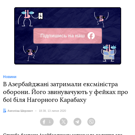
Підпишись на наш
Facebook
Новини
В Азербайджані затримали ексміністра
оборони. Його звинувачують у фейках про
бої біля Нагорного Карабаху
Автор:
Ангеліна Шеремет
Дата:
18:39, 13 липня 2020
1
Facebook
Twitter
Telegram
Viber