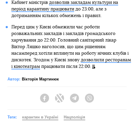
Кабінет міністрів
дозволив закладам культури на
період карантину працювати
до 23:00, але з
дотриманням кількох обмежень і правил.
Перед цим у Києві обмежили час роботи
розважальних закладів і закладів громадського
харчування до 22:00. Головний санітарний лікар
Віктор Ляшко наголосив, що цим рішенням
насамперед хотіли вплинути на роботу нічних клубів і
дискотек. Згодом у Києві знову
дозволили ресторанам
і кінотеатрам
працювати після 22:00.
Автор:
Вікторія Мартинюк
Facebook
Twitter
Telegram
Viber
Теги:
карантин в Україні
Нацполіція