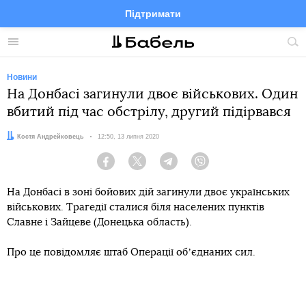
Підтримати
Facebook
Telegram
Twitter
Instagram
Меню
По
по
сай
Новини
На Донбасі загинули двоє військових. Один
вбитий під час обстрілу, другий підірвався
Автор:
Костя Андрейковець
Дата:
12:50, 13 липня 2020
Facebook
Twitter
Telegram
Viber
На Донбасі в зоні бойових дій загинули двоє українських
військових. Трагедії сталися біля населених пунктів
Славне і Зайцеве (Донецька область).
Про це повідомляє штаб Операції обʼєднаних сил.