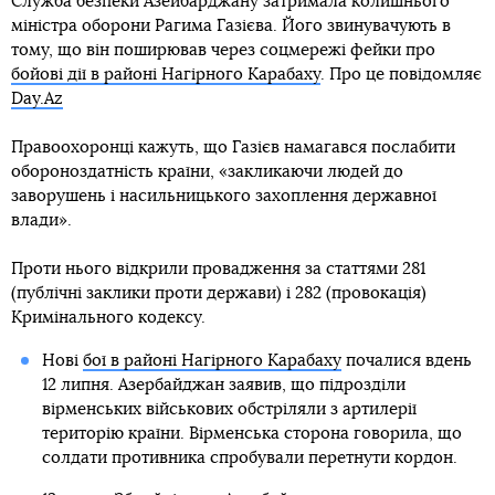
Служба безпеки Азейбарджану затримала колишнього
міністра оборони Рагима Газієва. Його звинувачують в
тому, що він поширював через соцмережі фейки про
бойові дії в районі Нагірного Карабаху
. Про це повідомляє
Day.Az
Правоохоронці кажуть, що Газієв намагався послабити
обороноздатність країни, «закликаючи людей до
заворушень і насильницького захоплення державної
влади».
Проти нього відкрили провадження за статтями 281
(публічні заклики проти держави) і 282 (провокація)
Кримінального кодексу.
Нові
бої в районі Нагірного Карабаху
почалися вдень
12 липня. Азербайджан заявив, що підрозділи
вірменських військових обстріляли з артилерії
територію країни. Вірменська сторона говорила, що
солдати противника спробували перетнути кордон.