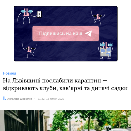
Підпишись на наш
Telegram
Новини
На Львівщині послабили карантин —
відкривають клуби, кавʼярні та дитячі садки
Автор:
Ангеліна Шеремет
Дата:
21:22, 13 липня 2020