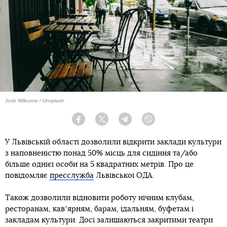
Josh Wilburne / Unsplash
Facebook
Twitter
Telegram
Viber
У Львівській області дозволили відкрити заклади культури
з наповненістю понад 50% місць для сидіння та/або
більше однієї особи на 5 квадратних метрів. Про це
повідомляє
пресслужба
Львівської ОДА.
Також дозволили відновити роботу нічним клубам,
ресторанам, кавʼярням, барам, їдальням, буфетам і
закладам культури. Досі залишаються закритими театри