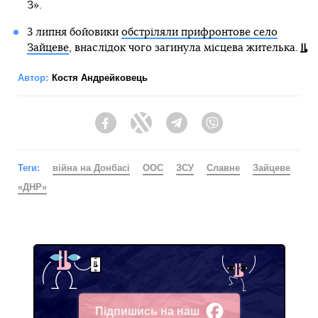
З».
3 липня бойовики
обстріляли прифронтове село
Зайцеве
, внаслідок чого загинула місцева жителька.
Автор:
Костя Андрейковець
Facebook
Twitter
Telegram
Viber
Теги:
війна на Донбасі
ООС
ЗСУ
Славне
Зайцеве
«ДНР»
Підпишись на наш