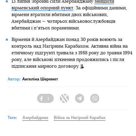
13 липня Збройні сили Азербайджану
знищили
вірменський опорний пункт
. За офіційними даними,
вірмени втратили вбитими двох військових,
Азербайджан — чотирьох військовослужбовців
вбитими і пʼятьох пораненими.
Вірменія й Азербайджан понад 30 років воюють за
контроль над Нагірним Карабахом. Активна війна на
етнічному підґрунті тривала з 1988 року до травня 1994
року, але військові зіткнення продовжились і після
підписання мирного договору.
Автор:
Ангеліна Шеремет
1
Facebook
Twitter
Telegram
Viber
Теги:
Азербайджан
Війна за Нагірний Карабах