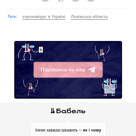
Facebook
Twitter
Telegram
Viber
Теги:
коронавірус в Україні
Львівська область
Підпишись на наш
Telegram
як і чому
Мене завжди цікавить —