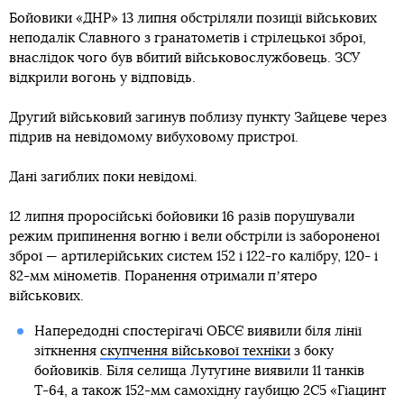
Бойовики «ДНР» 13 липня обстріляли позиції військових
неподалік Славного з гранатометів і стрілецької зброї,
внаслідок чого був вбитий військовослужбовець. ЗСУ
відкрили вогонь у відповідь.
Другий військовий загинув поблизу пункту Зайцеве через
підрив на невідомому вибуховому пристрої.
Дані загиблих поки невідомі.
12 липня проросійські бойовики 16 разів порушували
режим припинення вогню і вели обстріли із забороненої
зброї — артилерійських систем 152 і 122-го калібру, 120- і
82-мм мінометів. Поранення отримали пʼятеро
військових.
Напередодні спостерігачі ОБСЄ виявили біля лінії
зіткнення
скупчення військової техніки
з боку
бойовиків. Біля селища Лутугине виявили 11 танків
Т-64, а також 152-мм самохідну гаубицю 2С5 «Гіацинт