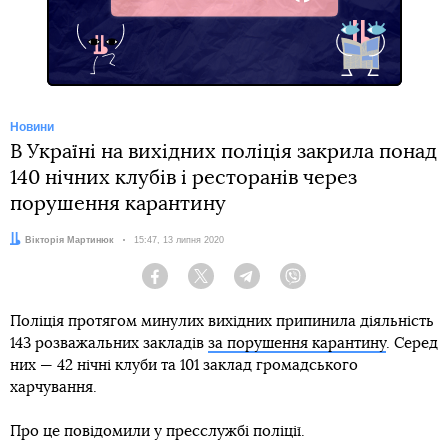
Facebook
Новини
В Україні на вихідних поліція закрила понад
140 нічних клубів і ресторанів через
порушення карантину
Автор:
Вікторія Мартинюк
Дата:
15:47, 13 липня 2020
Facebook
Twitter
Telegram
Viber
Поліція протягом минулих вихідних припинила діяльність
143 розважальних закладів
за порушення карантину
. Серед
них — 42 нічні клуби та 101 заклад громадського
харчування.
Про це повідомили у пресслужбі поліції.