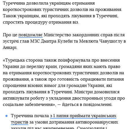
Туреччина дозволила українцям отримання
короткострокових туристичних дозволів на проживання.
Також українцям, які проходять лікування в Туреччині,
спростять процедуру отримання віз.
Про це
повідомляє
Міністерство закордонних справ після
зустрічі глав МЗС Дмитра Кулеби та Мевлюта Чавушоглу в
Анкарі.
«Турецька сторона також поінформувала про внесення
України до переліку країн, громадяни яких мають право
на отримання короткострокових туристичних дозволів на
проживання, а також про готовність опрацювати питання
спрощення візових вимог для громадян України, які
проходять лікування в Туреччині. Міністри домовилися
активізувати роботу з укладення двосторонньої угоди про
соціальне забезпечення», — йдеться в повідомленні.
Туреччина почала
з 1 липня приймати українських
туристів
за умови дотримання антикоронавірусних
заходів під час авіаперевезень. Самоізоляція і