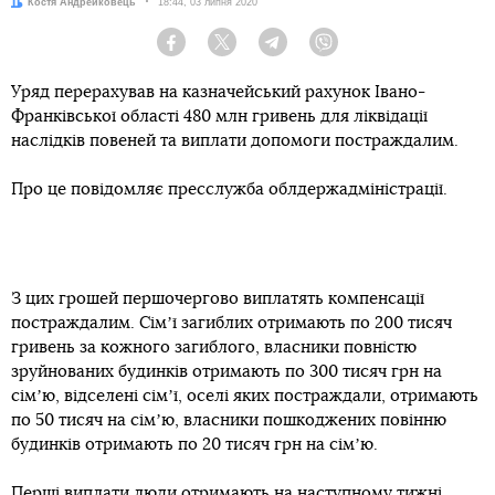
Автор:
Костя Андрейковець
Дата:
18:44, 03 липня 2020
Facebook
Twitter
Telegram
Viber
Уряд перерахував на казначейський рахунок Івано-
Франківської області 480 млн гривень для ліквідації
наслідків повеней та виплати допомоги постраждалим.
Про це повідомляє пресслужба облдержадміністрації.
З цих грошей першочергово виплатять компенсації
постраждалим. Сімʼї загиблих отримають по 200 тисяч
гривень за кожного загиблого, власники повністю
зруйнованих будинків отримають по 300 тисяч грн на
сімʼю, відселені сімʼї, оселі яких постраждали, отримають
по 50 тисяч на сімʼю, власники пошкоджених повінню
будинків отримають по 20 тисяч грн на сімʼю.
Перші виплати люди отримають на наступному тижні.