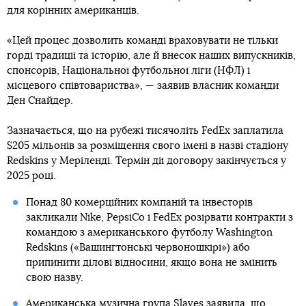
для корінних американців.
«Цей процес дозволить команді враховувати не тільки
горді традиції та історію, але й внесок наших випускників,
спонсорів, Національної футбольної ліги (НФЛ) і
місцевого співтовариства», — заявив власник команди
Ден Снайдер.
Зазначається, що на рубежі тисячоліть FedEx заплатила
$205 мільонів за розміщення свого імені в назві стадіону
Redskins у Меріленді. Термін дії договору закінчується у
2025 році.
Понад 80 комерційних компаній та інвесторів
закликали Nike, PepsiCo і FedEx розірвати контракти з
командою з американського футболу Washington
Redskins («Вашингтонські червоношкірі») або
припинити ділові відносини, якщо вона не змінить
свою назву.
Американська музична група Slaves заявила, що