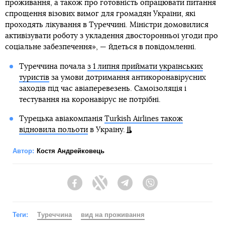
проживання, а також про готовність опрацювати питання
спрощення візових вимог для громадян України, які
проходять лікування в Туреччині. Міністри домовилися
активізувати роботу з укладення двосторонньої угоди про
соціальне забезпечення», — йдеться в повідомленні.
Туреччина почала
з 1 липня приймати українських
туристів
за умови дотримання антикоронавірусних
заходів під час авіаперевезень. Самоізоляція і
тестування на коронавірус не потрібні.
Турецька авіакомпанія
Turkish Airlines також
відновила польоти
в Україну.
Автор:
Костя Андрейковець
Facebook
Twitter
Telegram
Viber
Теги:
Туреччина
вид на проживання