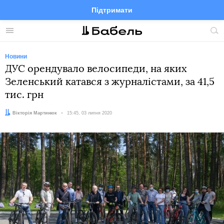
Підтримати
Facebook
Telegram
Twitter
Instagram
Меню
По
по
сай
Новини
ДУС орендувало велосипеди, на яких
Зеленський катався з журналістами, за 41,5
тис. грн
Автор:
Вікторія Мартинюк
Дата:
15:45, 03 липня 2020