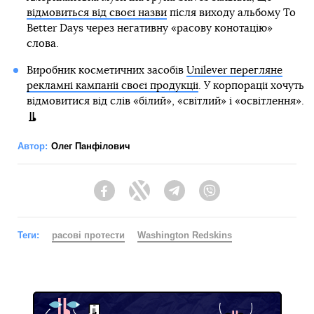
відмовиться від своєї назви
після виходу альбому To
Better Days через негативну «расову конотацію»
слова.
Виробник косметичних засобів
Unilever перегляне
рекламні кампанії своєї продукції
. У корпорації хочуть
відмовитися від слів «білий», «світлий» і «освітлення».
Автор:
Олег Панфілович
Facebook
Twitter
Telegram
Viber
Теги:
расові протести
Washington Redskins