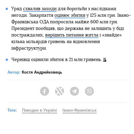
Уряд
схвалив заходи
для боротьби з наслідками
негоди. Закарпаття
оцінює збитки
у 125 млн грн. Івано-
Франківська ОДА попросила майже 600 млн грн.
Президент пообіцяв, що держава не залишить у біді
постраждалих,
вирішить питання житла
і «знайде»
кілька мільярдів гривень на відновлення
інфраструктури.
Чернівці оцінили збиток в 21 млн гривень.
Автор:
Костя Андрейковець
Facebook
Twitter
Telegram
Viber
Теги:
Паводки в Україні
Івано-Франківськ