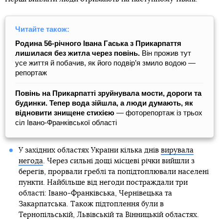
Читайте також:
Родина 56-річного Івана Гаська з Прикарпаття
лишилася без житла через повінь.
Він прожив тут
усе життя й побачив, як його подвір’я змило водою —
репортаж
Повінь на Прикарпатті зруйнувала мости, дороги та
будинки. Тепер вода зійшла, а люди думають, як
відновити знищене стихією
— фоторепортаж із трьох
сіл Івано-Франківської області
У західних областях України кілька днів
вирувала
негода
. Через сильні дощі місцеві річки вийшли з
берегів, прорвали греблі та попідтоплювали населені
пункти. Найбільше від негоди постраждали три
області: Івано-Франківська, Чернівецька та
Закарпатська. Також підтоплення були в
Тернопільській, Львівській та Вінницькій областях.