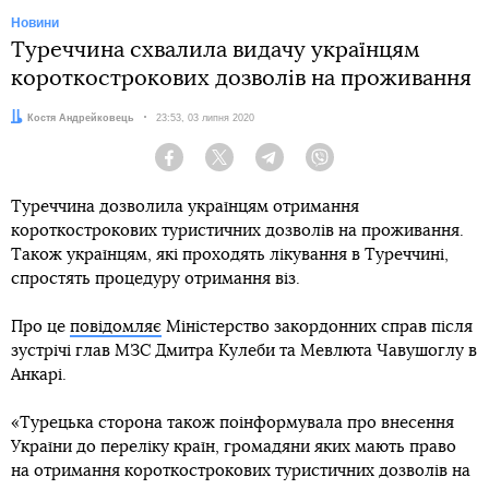
Новини
Туреччина схвалила видачу українцям
короткострокових дозволів на проживання
Автор:
Костя Андрейковець
Дата:
23:53, 03 липня 2020
Facebook
Twitter
Telegram
Viber
Туреччина дозволила українцям отримання
короткострокових туристичних дозволів на проживання.
Також українцям, які проходять лікування в Туреччині,
спростять процедуру отримання віз.
Про це
повідомляє
Міністерство закордонних справ після
зустрічі глав МЗС Дмитра Кулеби та Мевлюта Чавушоглу в
Анкарі.
«Турецька сторона також поінформувала про внесення
України до переліку країн, громадяни яких мають право
на отримання короткострокових туристичних дозволів на