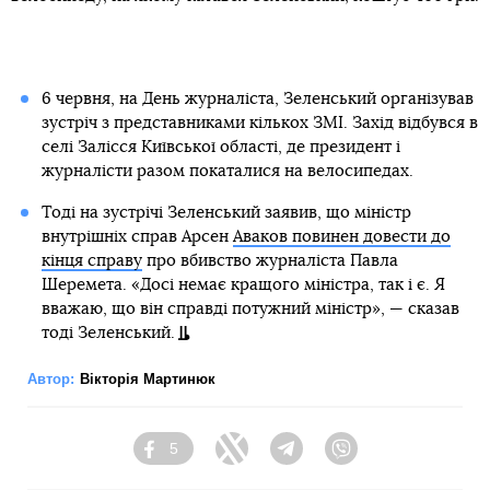
6 червня, на День журналіста, Зеленський організував
зустріч з представниками кількох ЗМІ. Захід відбувся в
селі Залісся Київської області, де президент і
журналісти разом покаталися на велосипедах.
Тоді на зустрічі Зеленський заявив, що міністр
внутрішніх справ Арсен
Аваков повинен довести до
кінця справу
про вбивство журналіста Павла
Шеремета. «Досі немає кращого міністра, так і є. Я
вважаю, що він справді потужний міністр», — сказав
тоді Зеленський.
Автор:
Вікторія Мартинюк
5
Facebook
Twitter
Telegram
Viber