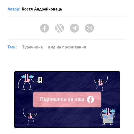
Автор:
Костя Андрейковець
Facebook
Twitter
Telegram
Viber
Теги:
Туреччина
вид на проживання
Підпишись на наш
Facebook