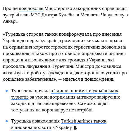
Про це
повідомляє
Міністерство закордонних справ після
зустрічі глав МЗС Дмитра Кулеби та Мевлюта Чавушоглу в
Анкарі.
«Турецька сторона також поінформувала про внесення
України до переліку країн, громадяни яких мають право
на отримання короткострокових туристичних дозволів на
проживання, а також про готовність опрацювати питання
спрощення візових вимог для громадян України, які
проходять лікування в Туреччині. Міністри домовилися
активізувати роботу з укладення двосторонньої угоди про
соціальне забезпечення», — йдеться в повідомленні.
Туреччина почала
з 1 липня приймати українських
туристів
за умови дотримання антикоронавірусних
заходів під час авіаперевезень. Самоізоляція і
тестування на коронавірус не потрібні.
Турецька авіакомпанія
Turkish Airlines також
відновила польоти
в Україну.