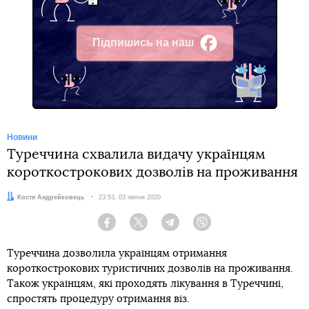
Підпишись на наш
Facebook
Новини
Туреччина схвалила видачу українцям
короткострокових дозволів на проживання
Автор:
Костя Андрейковець
Дата:
23:53, 03 липня 2020
Facebook
Twitter
Telegram
Viber
Туреччина дозволила українцям отримання
короткострокових туристичних дозволів на проживання.
Також українцям, які проходять лікування в Туреччині,
спростять процедуру отримання віз.