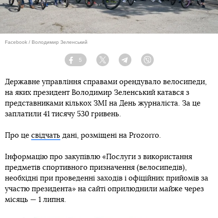
Facebook / Володимир Зеленський
5
Facebook
Twitter
Telegram
Viber
Державне управління справами орендувало велосипеди,
на яких президент Володимир Зеленський катався з
представниками кількох ЗМІ на День журналіста. За це
заплатили 41 тисячу 530 гривень.
Про це
свідчать
дані, розміщені на Prozorro.
Інформацію про закупівлю «Послуги з використання
предметів спортивного призначення (велосипедів),
необхідні при проведенні заходів і офіційних прийомів за
участю президента» на сайті оприлюднили майже через
місяць — 1 липня.