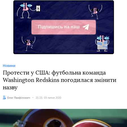
Підпишись на наш
Telegram
Новини
Протести у США: футбольна команда
Washington Redskins погодилася змінити
назву
Автор:
Олег Панфілович
Дата:
21:23, 03 липня 2020