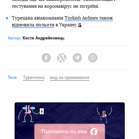
тестування на коронавірус не потрібні.
Турецька авіакомпанія
Turkish Airlines також
відновила польоти
в Україну.
Автор:
Костя Андрейковець
Facebook
Twitter
Telegram
Viber
Теги:
Туреччина
вид на проживання
Підпишись на наш
Facebook