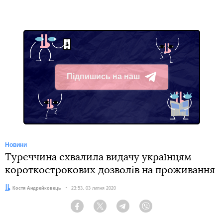
Підпишись на наш
Telegram
Новини
Туреччина схвалила видачу українцям
короткострокових дозволів на проживання
Автор:
Костя Андрейковець
Дата:
23:53, 03 липня 2020
Facebook
Twitter
Telegram
Viber