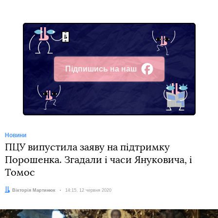
Підпишись на наш
Facebook
Новини
ПЦУ випустила заяву на підтримку
Порошенка. Згадали і часи Януковича, і
Томос
Автор:
Вікторія Мартинюк
Дата:
14:15, 12 червня 2020