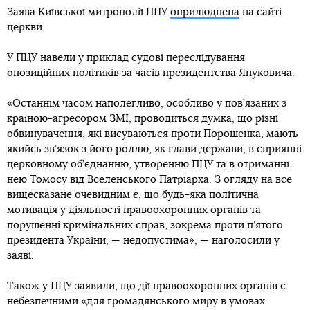
Заява Київської митрополії ПЦУ
оприлюднена
на сайті
церкви.
У ПЦУ навели у приклад судові переслідування
опозиційних політиків за часів президентства Януковича.
«Останнім часом наполегливо, особливо у пов’язаних з
країною-агресором ЗМІ, проводиться думка, що різні
обвинувачення, які висуваються проти Порошенка, мають
якийсь зв’язок з його роллю, як глави держави, в сприянні
церковному об’єднанню, утворенню ПЦУ та в отриманні
нею Томосу від Вселенського Патріарха. З огляду на все
вищесказане очевидним є, що будь-яка політична
мотивація у діяльності правоохоронних органів та
порушенні кримінальних справ, зокрема проти п’ятого
президента України, — недопустима», — наголосили у
заяві.
Також у ПЦУ заявили, що дії правоохоронних органів є
небезпечними «для громадянського миру в умовах