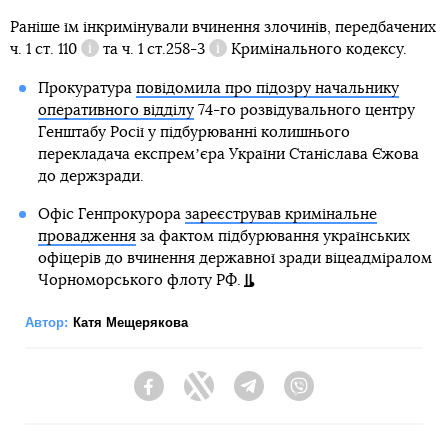
Раніше їм інкримінували вчинення злочинів, передбачених
ч. 1 ст. 110
та
ч. 1 ст.258-3
Кримінального кодексу.
Довідка
Довідка
Прокуратура
повідомила про підозру начальнику
оперативного відділу
74-го розвідувального центру
Генштабу Росії у підбурюванні колишнього
перекладача експремʼєра України Станіслава Єжова
до держзради.
Офіс Генпрокурора
зареєстрував кримінальне
провадження
за фактом підбурювання українських
офіцерів до вчинення державної зради віцеадміралом
Чорноморського флоту РФ.
Автор:
Катя Мещерякова
Facebook
Twitter
Telegram
Viber