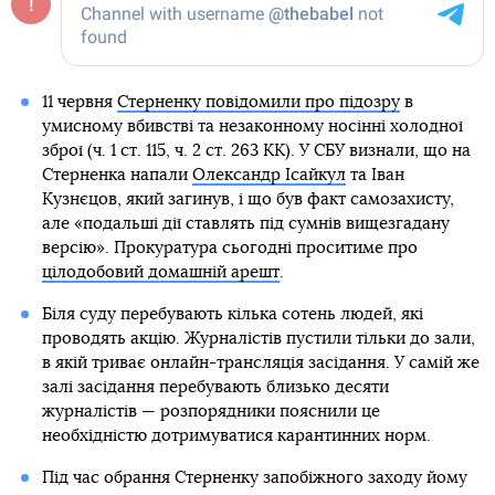
11 червня
Стерненку повідомили про підозру
в
умисному вбивстві та незаконному носінні холодної
зброї (ч. 1 ст. 115, ч. 2 ст. 263 КК). У СБУ визнали, що на
Стерненка напали
Олександр Ісайкул
та Іван
Кузнєцов, який загинув, і що був факт самозахисту,
але «подальші дії ставлять під сумнів вищезгадану
версію». Прокуратура сьогодні проситиме про
цілодобовий домашній арешт
.
Біля суду перебувають кілька сотень людей, які
проводять акцію. Журналістів пустили тільки до зали,
в якій триває онлайн-трансляція засідання. У самій же
залі засідання перебувають близько десяти
журналістів — розпорядники пояснили це
необхідністю дотримуватися карантинних норм.
Під час обрання Стерненку запобіжного заходу йому