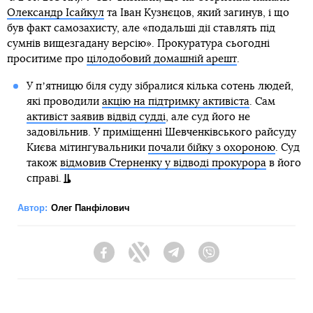
Олександр Ісайкул
та Іван Кузнєцов, який загинув, і що
був факт самозахисту, але «подальші дії ставлять під
сумнів вищезгадану версію». Прокуратура сьогодні
проситиме про
цілодобовий домашній арешт
.
У пʼятницю біля суду зібралися кілька сотень людей,
які проводили
акцію на підтримку активіста
. Сам
активіст заявив відвід судді
, але суд його не
задовільнив. У приміщенні Шевченківського райсуду
Києва мітингувальники
почали бійку з охороною
. Суд
також
відмовив Стерненку у відводі прокурора
в його
справі.
Автор:
Олег Панфілович
Facebook
Twitter
Telegram
Viber