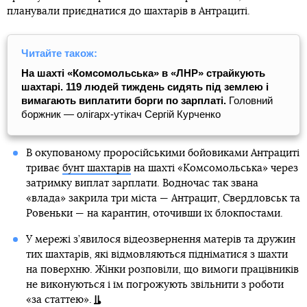
планували приєднатися до шахтарів в Антрациті.
Читайте також:
На шахті «Комсомольська» в «ЛНР» страйкують
шахтарі. 119 людей тиждень сидять під землею і
вимагають виплатити борги по зарплаті.
Головний
боржник — олігарх-утікач Сергій Курченко
В окупованому проросійськими бойовиками Антрациті
триває
бунт шахтарів
на шахті «Комсомольська» через
затримку виплат зарплати. Водночас так звана
«влада» закрила три міста — Антрацит, Свердловськ та
Ровеньки — на карантин, оточивши їх блокпостами.
У мережі з’явилося відеозвернення матерів та дружин
тих шахтарів, які відмовляються підніматися з шахти
на поверхню. Жінки розповіли, що вимоги працівників
не виконуються і їм погрожують звільнити з роботи
«за статтею».