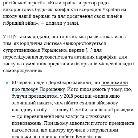
російської агресії». «Коли країна-агресор радо
використовує будь-які конфлікти всередині України на
шкоду нашій державі та для досягнення своїх цілей в
гібридній війні», — додали у заяві.
У ПЦУ також додали, що торік кілька разів стикалися з
тим, як юридична система «використовується
супротивниками Української церкви […] для
переслідування духовенства та активних парафіян, для
тиску на сумлінних представників органів місцевої влади і
самоврядування».
10 червня слідчі Держбюро заявили, що
повідомили
про підозру Порошенку
. Його підозрюють у тому, що,
будучи президентом, у 2018 році він «видав явно
злочинний наказ», чим нібито схилив військову
посадову особу — голову Служби зовнішньої розвідки
— до перевищення ним влади та службових
повноважень. При цьому адвокати пʼятого президента
наголосили, що підозру вручили з порушенням,
оскільки це повинна робити Венедіктова.