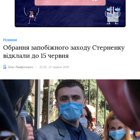
Facebook
Новини
Обрання запобіжного заходу Стерненку
відклали до 15 червня
Автор:
Олег Панфілович
Дата:
22:22, 12 червня 2020