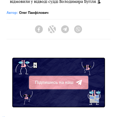
відмовили у відводі судді Володимира Бугіля.
Автор:
Олег Панфілович
Facebook
Twitter
Telegram
Viber
Підпишись на наш
Telegram