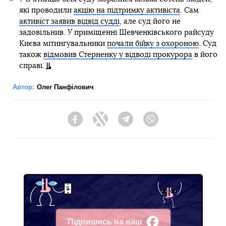
які проводили
акцію на підтримку активіста
. Сам
активіст заявив відвід судді
, але суд його не
задовільнив. У приміщенні Шевченківського райсуду
Києва мітингувальники
почали бійку з охороною
. Суд
також
відмовив Стерненку у відводі прокурора
в його
справі.
Автор:
Олег Панфілович
Facebook
Twitter
Telegram
Viber
Підпишись на наш