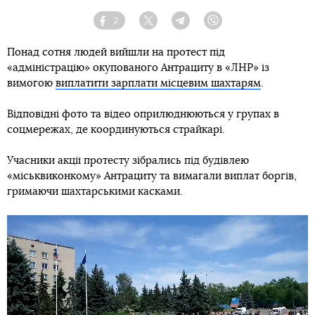
2
Facebook
Twitter
Telegram
Viber
Понад сотня людей вийшли на протест під
«адміністрацію» окупованого Антрациту в «ЛНР» із
вимогою
виплатити зарплати місцевим шахтарям
.
Відповідні фото та відео оприлюднюються у групах в
соцмережах, де координуються страйкарі.
Учасники акції протесту зібрались під будівлею
«міськвиконкому» Антрациту та вимагали виплат боргів,
гримаючи шахтарськими касками.