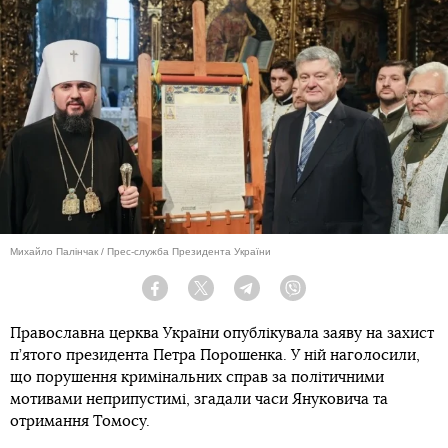
Михайло Палінчак / Прес-служба Президента України
Facebook
Twitter
Telegram
Viber
Православна церква України опублікувала заяву на захист
п’ятого президента Петра Порошенка. У ній наголосили,
що порушення кримінальних справ за політичними
мотивами неприпустимі, згадали часи Януковича та
отримання Томосу.