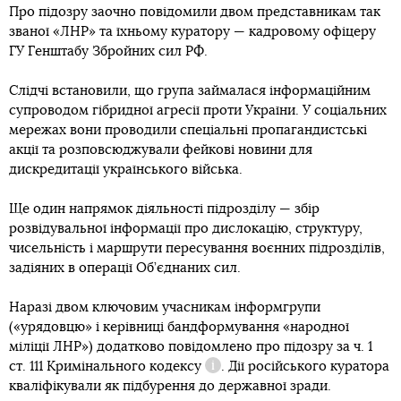
Про підозру заочно повідомили двом представникам так
званої «ЛНР» та їхньому куратору — кадровому офіцеру
ГУ Генштабу Збройних сил РФ.
Слідчі встановили, що група займалася інформаційним
супроводом гібридної агресії проти України. У соціальних
мережах вони проводили спеціальні пропагандистські
акції та розповсюджували фейкові новини для
дискредитації українського війська.
Ще один напрямок діяльності підрозділу — збір
розвідувальної інформації про дислокацію, структуру,
чисельність і маршрути пересування воєнних підрозділів,
задіяних в операції Об’єднаних сил.
Наразі двом ключовим учасникам інформгрупи
(«урядовцю» і керівниці бандформування «народної
міліції ЛНР») додатково повідомлено про підозру за
ч. 1
ст. 111 Кримінального кодексу
. Дії російського куратора
Довідка
кваліфікували як підбурення до державної зради.