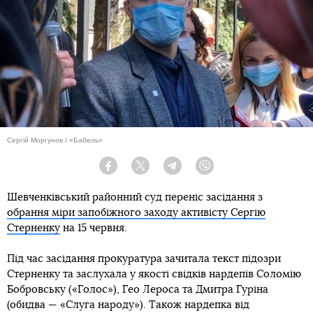
Сергій Моргунов / «Бабель»
Facebook
Twitter
Telegram
Viber
Шевченківський районний суд переніс засідання з
обрання міри запобіжного заходу активісту Сергію
Стерненку
на 15 червня.
Під час засідання прокуратура зачитала текст підозри
Стерненку та заслухала у якості свідків нардепів Соломію
Бобровську («Голос»), Гео Лероса та Дмитра Гуріна
(обидва — «Слуга народу»). Також нардепка від