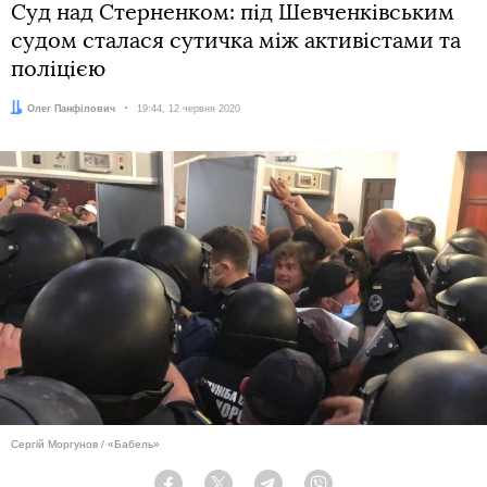
Суд над Стерненком: під Шевченківським
судом сталася сутичка між активістами та
поліцією
Автор:
Олег Панфілович
Дата:
19:44, 12 червня 2020
Сергій Моргунов / «Бабель»