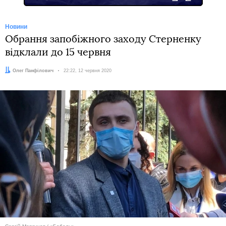
Новини
Обрання запобіжного заходу Стерненку
відклали до 15 червня
Автор:
Олег Панфілович
Дата:
22:22, 12 червня 2020