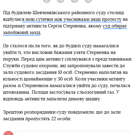
Facebook
Twitter
Telegram
Viber
Під будівлею Шевченківського районного суду столиці
відбулис
я нові сутички між учасниками акції протесту
на
підтримку активіста Сергія Стерненка, якому
суд обирає
запобіжний захід
.
Це сталося після того, як до будівлі суду намагалися
увійти ті, хто висловив бажання узяти Стерненка на
поруки. Перед цим активіст спілкувався з представниками
Служби судової охорони, які запропонували завести до
зали судового засідання 10 осіб. Стерненко наполягав на
кількості щонайменше у 30 осіб. Коли учасники мітингу
разом зі Стерненком намагалися увійти до суду, почалася
штовханина. Поліція застосувала сльозогінний газ. У
відповідь активісти запалили димову шашку.
Зрештою розпорядники суду повідомили, що до зали
засідання пропустять 22 особи.