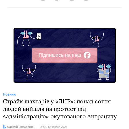
Підпишись на наш
Facebook
Новини
Страйк шахтарів у «ЛНР»: понад сотня
людей вийшла на протест під
«адміністрацію» окупованого Антрациту
Автор:
Олексій Ярмоленко
Дата:
16:52, 12 червня 2020