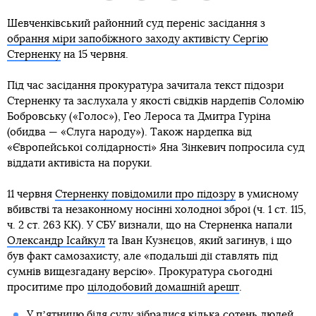
Шевченківський районний суд переніс засідання з
обрання міри запобіжного заходу активісту Сергію
Стерненку
на 15 червня.
Під час засідання прокуратура зачитала текст підозри
Стерненку та заслухала у якості свідків нардепів Соломію
Бобровську («Голос»), Гео Лероса та Дмитра Гуріна
(обидва — «Слуга народу»). Також нардепка від
«Європейської солідарності» Яна Зінкевич попросила суд
віддати активіста на поруки.
11 червня
Стерненку повідомили про підозру
в умисному
вбивстві та незаконному носінні холодної зброї (ч. 1 ст. 115,
ч. 2 ст. 263 КК). У СБУ визнали, що на Стерненка напали
Олександр Ісайкул
та Іван Кузнєцов, який загинув, і що
був факт самозахисту, але «подальші дії ставлять під
сумнів вищезгадану версію». Прокуратура сьогодні
проситиме про
цілодобовий домашній арешт
.
У пʼятницю біля суду зібралися кілька сотень людей,