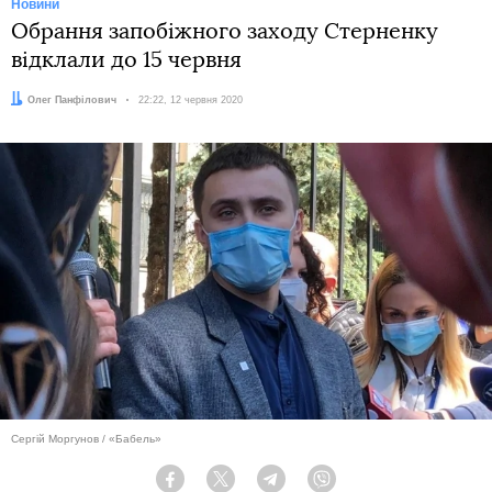
Новини
Обрання запобіжного заходу Стерненку
відклали до 15 червня
Автор:
Олег Панфілович
Дата:
22:22, 12 червня 2020
Сергій Моргунов / «Бабель»
Facebook
Twitter
Telegram
Viber