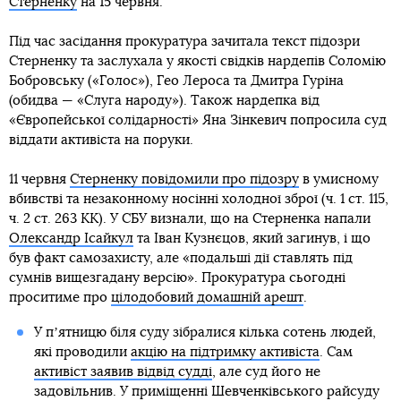
Стерненку
на 15 червня.
Під час засідання прокуратура зачитала текст підозри
Стерненку та заслухала у якості свідків нардепів Соломію
Бобровську («Голос»), Гео Лероса та Дмитра Гуріна
(обидва — «Слуга народу»). Також нардепка від
«Європейської солідарності» Яна Зінкевич попросила суд
віддати активіста на поруки.
11 червня
Стерненку повідомили про підозру
в умисному
вбивстві та незаконному носінні холодної зброї (ч. 1 ст. 115,
ч. 2 ст. 263 КК). У СБУ визнали, що на Стерненка напали
Олександр Ісайкул
та Іван Кузнєцов, який загинув, і що
був факт самозахисту, але «подальші дії ставлять під
сумнів вищезгадану версію». Прокуратура сьогодні
проситиме про
цілодобовий домашній арешт
.
У пʼятницю біля суду зібралися кілька сотень людей,
які проводили
акцію на підтримку активіста
. Сам
активіст заявив відвід судді
, але суд його не
задовільнив. У приміщенні Шевченківського райсуду