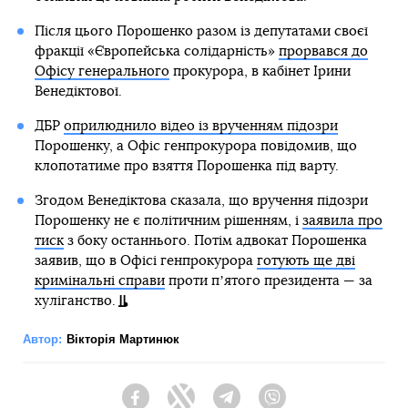
Після цього Порошенко разом із депутатами своєї
фракції «Європейська солідарність»
прорвався до
Офісу генерального
прокурора, в кабінет Ірини
Венедіктової.
ДБР
оприлюднило відео із врученням підозри
Порошенку, а Офіс генпрокурора повідомив, що
клопотатиме про взяття Порошенка під варту.
Згодом Венедіктова сказала, що вручення підозри
Порошенку не є політичним рішенням, і
заявила про
тиск
з боку останнього. Потім адвокат Порошенка
заявив, що в Офісі генпрокурора
готують ще дві
кримінальні справи
проти пʼятого президента — за
хуліганство.
Автор:
Вікторія Мартинюк
Facebook
Twitter
Telegram
Viber