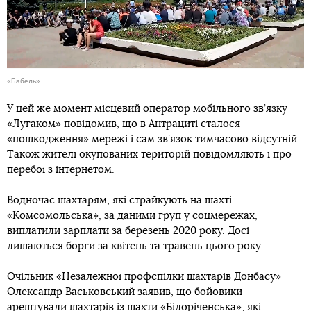
«Бабель»
У цей же момент місцевий оператор мобільного зв’язку
«Лугаком» повідомив, що в Антрациті сталося
«пошкодження» мережі і сам зв’язок тимчасово відсутній.
Також жителі окупованих територій повідомляють і про
перебої з інтернетом.
Водночас шахтарям, які страйкують на шахті
«Комсомольська», за даними груп у соцмережах,
виплатили зарплати за березень 2020 року. Досі
лишаються борги за квітень та травень цього року.
Очільник «Незалежної профспілки шахтарів Донбасу»
Олександр Васьковський заявив, що бойовики
арештували шахтарів із шахти «Білоріченська», які