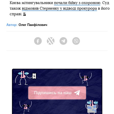
Києва мітингувальники
почали бійку з охороною
. Суд
також
відмовив Стерненку у відводі прокурора
в його
справі.
Автор:
Олег Панфілович
Facebook
Twitter
Telegram
Viber
Підпишись на наш
Telegram