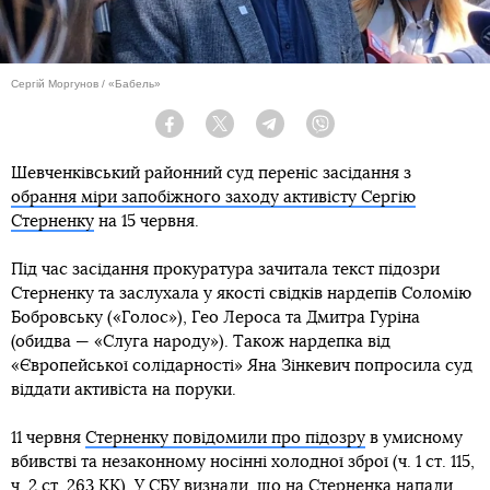
Сергій Моргунов / «Бабель»
Facebook
Twitter
Telegram
Viber
Шевченківський районний суд переніс засідання з
обрання міри запобіжного заходу активісту Сергію
Стерненку
на 15 червня.
Під час засідання прокуратура зачитала текст підозри
Стерненку та заслухала у якості свідків нардепів Соломію
Бобровську («Голос»), Гео Лероса та Дмитра Гуріна
(обидва — «Слуга народу»). Також нардепка від
«Європейської солідарності» Яна Зінкевич попросила суд
віддати активіста на поруки.
11 червня
Стерненку повідомили про підозру
в умисному
вбивстві та незаконному носінні холодної зброї (ч. 1 ст. 115,
ч. 2 ст. 263 КК). У СБУ визнали, що на Стерненка напали