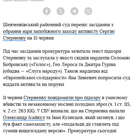
Сергій Моргунов / «Бабель»
Facebook
Twitter
Telegram
Viber
Шевченківський районний суд переніс засідання з
обрання міри запобіжного заходу активісту Сергію
Стерненку
на 15 червня.
Під час засідання прокуратура зачитала текст підозри
Стерненку та заслухала у якості свідків нардепів Соломію
Бобровську («Голос»), Гео Лероса та Дмитра Гуріна
(обидва — «Слуга народу»). Також нардепка від
«Європейської солідарності» Яна Зінкевич попросила суд
віддати активіста на поруки.
11 червня
Стерненку повідомили про підозру
в умисному
вбивстві та незаконному носінні холодної зброї (ч. 1 ст. 115,
ч. 2 ст. 263 КК). У СБУ визнали, що на Стерненка напали
Олександр Ісайкул
та Іван Кузнєцов, який загинув, і що
був факт самозахисту, але «подальші дії ставлять під
сумнів вищезгадану версію». Прокуратура сьогодні