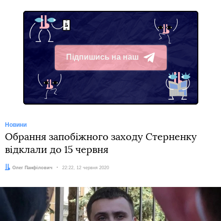
Підпишись на наш
Telegram
Новини
Обрання запобіжного заходу Стерненку
відклали до 15 червня
Автор:
Олег Панфілович
Дата:
22:22, 12 червня 2020