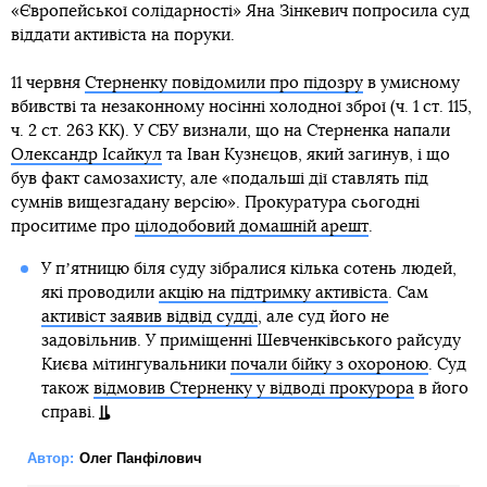
«Європейської солідарності» Яна Зінкевич попросила суд
віддати активіста на поруки.
11 червня
Стерненку повідомили про підозру
в умисному
вбивстві та незаконному носінні холодної зброї (ч. 1 ст. 115,
ч. 2 ст. 263 КК). У СБУ визнали, що на Стерненка напали
Олександр Ісайкул
та Іван Кузнєцов, який загинув, і що
був факт самозахисту, але «подальші дії ставлять під
сумнів вищезгадану версію». Прокуратура сьогодні
проситиме про
цілодобовий домашній арешт
.
У пʼятницю біля суду зібралися кілька сотень людей,
які проводили
акцію на підтримку активіста
. Сам
активіст заявив відвід судді
, але суд його не
задовільнив. У приміщенні Шевченківського райсуду
Києва мітингувальники
почали бійку з охороною
. Суд
також
відмовив Стерненку у відводі прокурора
в його
справі.
Автор:
Олег Панфілович