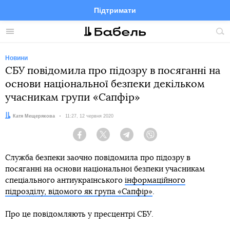
Підтримати
Facebook
Telegram
Twitter
Instagram
Меню
По
по
сай
Новини
СБУ повідомила про підозру в посяганні на
основи національної безпеки декільком
учасникам групи «Сапфір»
Автор:
Катя Мещерякова
Дата:
11:27, 12 червня 2020
Facebook
Twitter
Telegram
Viber
Служба безпеки заочно повідомила про підозру в
посяганні на основи національної безпеки учасникам
спеціального антиукраїнського
інформаційного
підрозділу, відомого як група «Сапфір»
.
Про це повідомляють у пресцентрі СБУ.