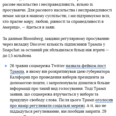
расове насильство і несправедливість, вільно їх
просуваючи. Для расового насильства і несправедливості
немає місця в нашому суспільстві, і ми підтримуємо всіх,
хто прагне миру, любові, рівності та справедливості в
Америці», — йдеться в заяві.
За даними Bloomberg, завдяки регулярному просуванню
через вкладку Discover кількість підписників Трампа у
Snapchat за останній рік збільшилася більш ніж втричі —
до 1,5 мільйона.
26 травня соцмережа Twitter
назвала фейком пост
Трампа
, в якому він розкритикував ідею губернатора
Каліфорнії про проведення виборів президента за
допомогою пошти, і запропонувала дізнатися більше
інформації про такий вид голосування. Тоді Трамп
заявив, що соцмережа втручається у вибори та
придушує свободу слова. Після цього Трамп
оголосив
про намір регулювати соціальні мережі
. А ті, що не
піддадуться регулюванню, він пообіцяв закрити. 29