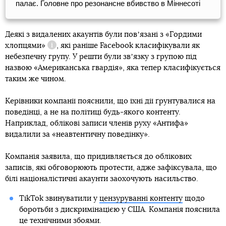
палає. Головне про резонансне вбивство в Міннесоті
Деякі з видалених акаунтів були повʼязані з
«Гордими
хлопцями»
, які раніше Facebook класифікували як
Довідка
небезпечну групу. У решти були звʼязку з групою під
назвою «Американська гвардія», яка тепер класифікується
таким же чином.
Керівники компанії пояснили, що їхні дії ґрунтувалися на
поведінці, а не на політиці будь-якого контенту.
Наприклад, облікові записи членів руху «Антифа»
видалили за «неавтентичну поведінку».
Компанія заявила, що придивляється до облікових
записів, які обговорюють протести, адже зафіксувала, що
білі націоналістичні акаунти заохочують насильство.
TikTok звинуватили у
цензуруванні контенту
щодо
боротьби з дискримінацією у США. Компанія пояснила
це технічними збоями.