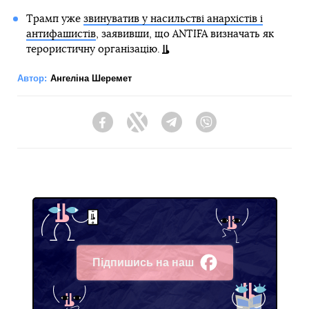
Трамп уже
звинуватив у насильстві анархістів і
антифашистів
, заявивши, що ANTIFA визначать як
терористичну організацію.
Автор:
Ангеліна Шеремет
Facebook
Twitter
Telegram
Viber
Підпишись на наш
Facebook