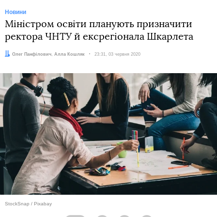
Новини
Міністром освіти планують призначити
ректора ЧНТУ й ексрегіонала Шкарлета
Автори:
Олег Панфілович
,
Алла Кошляк
Дата:
23:31, 03 червня 2020
StockSnap / Pixabay