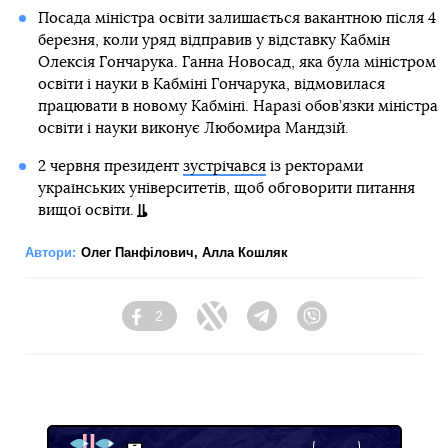
Посада міністра освіти залишається вакантною після 4
березня, коли уряд відправив у відставку Кабмін
Олексія Гончарука. Ганна Новосад, яка була міністром
освіти і науки в Кабміні Гончарука, відмовилася
працювати в новому Кабміні. Наразі обов’язки міністра
освіти і науки виконує Любомира Мандзій.
2 червня президент
зустрічався
із ректорами
українських університетів, щоб обговорити питання
вищої освіти.
Автори:
Олег Панфілович
,
Алла Кошляк
2
Facebook
Twitter
Telegram
Viber