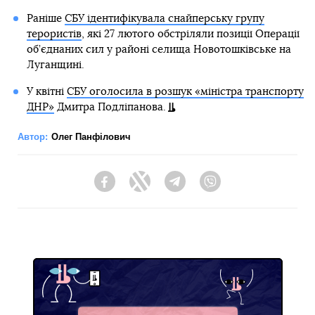
Раніше
СБУ ідентифікувала снайперську групу
терористів
, які 27 лютого обстріляли позиції Операції
об’єднаних сил у районі селища Новотошківське на
Луганщині.
У квітні
СБУ оголосила в розшук «міністра транспорту
ДНР»
Дмитра Подліпанова.
Автор:
Олег Панфілович
Facebook
Twitter
Telegram
Viber