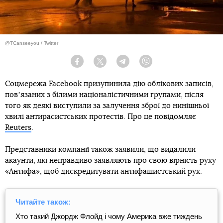
@TCanseeyou / Twitter
Facebook
Twitter
Telegram
Viber
Соцмережа Facebook призупинила дію облікових записів,
повʼязаних з білими націоналістичними групами, після
того як деякі виступили за залучення зброї до нинішньої
хвилі антирасистських протестів. Про це повідомляє
Reuters
.
Представники компанії також заявили, що видалили
акаунти, які неправдиво заявляють про свою вірність руху
«Антифа», щоб дискредитувати антифашистський рух.
Читайте також:
Хто такий Джордж Флойд і чому Америка вже тиждень