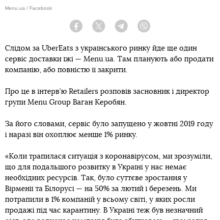
Menu.ua / Facebook
Facebook
Twitter
Telegram
Viber
Слідом за UberEats з українського ринку йде ще один
сервіс доставки їжі — Menu.ua. Там планують або продати
компанію, або повністю її закрити.
Про це в інтерв’ю Retailers розповів засновник і директор
групи Menu Group Ваган Керобян.
За його словами, сервіс було запущено у жовтні 2019 году
і наразі він охоплює менше 1% ринку.
«Коли трапилася ситуація з коронавірусом, ми зрозуміли,
що для подальшого розвитку в Україні у нас немає
необхідних ресурсів. Так, було суттєве зростання у
Вірменії та Білорусі — на 50% за лютий і березень. Ми
потрапили в 1% компаній у всьому світі, у яких росли
продажі під час карантину. В Україні теж був незначний