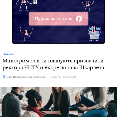
Підпишись на наш
Facebook
Новини
Міністром освіти планують призначити
ректора ЧНТУ й ексрегіонала Шкарлета
Автори:
Олег Панфілович
,
Алла Кошляк
Дата:
23:31, 03 червня 2020