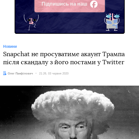
Підпишись на наш
Facebook
Новини
Snapchat не просуватиме акаунт Трампа
після скандалу з його постами у Twitter
Автор:
Олег Панфілович
Дата:
21:26, 03 червня 2020