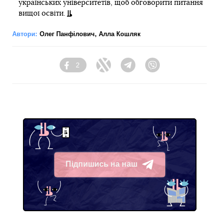
українських університетів, щоб обговорити питання
вищої освіти.
Автори:
Олег Панфілович
,
Алла Кошляк
2
Facebook
Twitter
Telegram
Viber
Підпишись на наш
Telegram