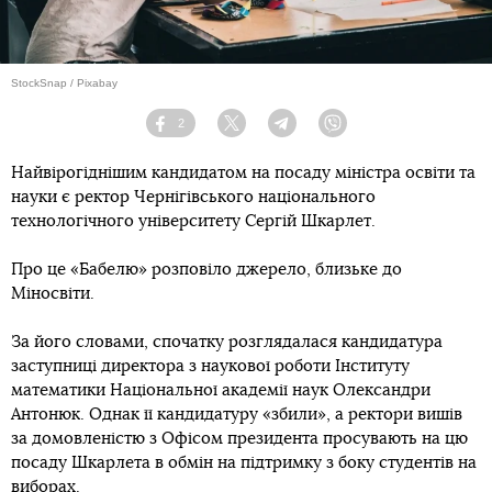
StockSnap / Pixabay
2
Facebook
Twitter
Telegram
Viber
Найвірогіднішим кандидатом на посаду міністра освіти та
науки є ректор Чернігівського національного
технологічного університету Сергій Шкарлет.
Про це «Бабелю» розповіло джерело, близьке до
Міносвіти.
За його словами, спочатку розглядалася кандидатура
заступниці директора з наукової роботи Інституту
математики Національної академії наук Олександри
Антонюк. Однак її кандидатуру «збили», а ректори вишів
за домовленістю з Офісом президента просувають на цю
посаду Шкарлета в обмін на підтримку з боку студентів на
виборах.