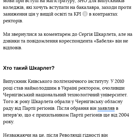
мови при вступі на магістратуру, ЗНО для випускників
коледжів, які хочуть вступати на бакалавра, заходи проти
заниження цін у вищій освіті та
KPI
в контрактах
Довідка
ректорів.
Ми звернулися за коментарем до Сергія Шкарлета, але на
дзвінки та повідомлення кореспондента «Бабеля» він не
відповів.
Хто такий Шкарлет?
Випускник Київського політехнічного інституту. У 2010
році став наймолодшим в Україні ректором, очоливши
Чернігівський національний технологічний університет.
Того ж року Шкарлета обрали у Чернігівську обласну
раду від Партії регіонів. Після обрання він
заявляв
в
інтервʼю, що є прихильником Партії регіонів ще від 2004
року.
Незважаючи на це, після Революції гідності він