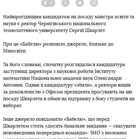
2
Facebook
Twitter
Telegram
Viber
Найвірогіднішим кандидатом на посаду міністра освіти та
науки є ректор Чернігівського національного
технологічного університету Сергій Шкарлет.
Про це «Бабелю» розповіло джерело, близьке до
Міносвіти.
За його словами, спочатку розглядалася кандидатура
заступниці директора з наукової роботи Інституту
математики Національної академії наук Олександри
Антонюк. Однак її кандидатуру «збили», а ректори вишів
за домовленістю з Офісом президента просувають на цю
посаду Шкарлета в обмін на підтримку з боку студентів на
виборах.
Інше джерело повідомило «Бабелю», що перед
Шкарлетом стоїть «досить банальне завдання — скасувати
нововведення попередньої команди»: ЗНО з іноземної