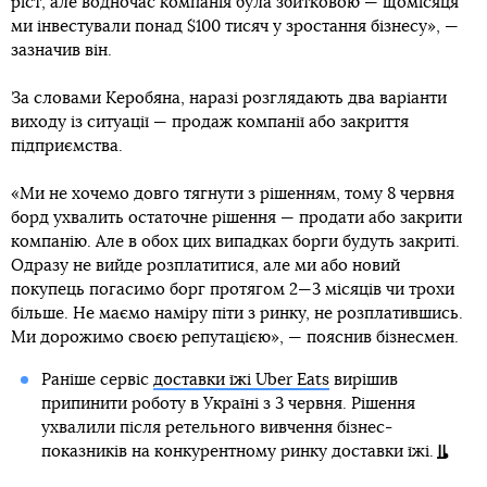
ріст, але водночас компанія була збитковою — щомісяця
ми інвестували понад $100 тисяч у зростання бізнесу», —
зазначив він.
За словами Керобяна, наразі розглядають два варіанти
виходу із ситуації — продаж компанії або закриття
підприємства.
«Ми не хочемо довго тягнути з рішенням, тому 8 червня
борд ухвалить остаточне рішення — продати або закрити
компанію. Але в обох цих випадках борги будуть закриті.
Одразу не вийде розплатитися, але ми або новий
покупець погасимо борг протягом 2—3 місяців чи трохи
більше. Не маємо наміру піти з ринку, не розплатившись.
Ми дорожимо своєю репутацією», — пояснив бізнесмен.
Раніше сервіс
доставки їжі Uber Eats
вирішив
припинити роботу в Україні з 3 червня. Рішення
ухвалили після ретельного вивчення бізнес-
показників на конкурентному ринку доставки їжі.