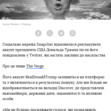
Jackie Ramirez / Pixabay
Facebook
Twitter
Telegram
Viber
Соціальна мережа Snapchat відмовилася рекламувати
акаунт президента США Дональда Трампа після його
повідомлень у Twitter, які містять заклики до насильства.
Про це пише
The Verge
.
Його акаунт RealDonaldTrump залишиться на платформі
та зʼявлятиметься в результатах пошуку. Але він більше не
відображатиметься на вкладці Discover, де представлені
ньюзмейкери, державні діячі, знаменитості та впливові
особи.
«Ми не будемо посилювати голоси, які розпалюють