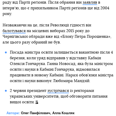
раду від Партії регіонів. Після обрання він
заявляв
в
інтервʼю, що є прихильником Партії регіонів ще від 2004
року.
Незважаючи на це, після Революції гідності він
балотувався
на місцевих виборах 2015 року до
Чернігівської облради вже від «Блоку Петра Порошенка»,
але цього разу обраний не був.
Посада міністра освіти залишається вакантною після 4
березня, коли уряд відправив у відставку Кабмін
Олексія Гончарука. Ганна Новосад, яка була міністром
освіти і науки в Кабміні Гончарука, відмовилася
працювати в новому Кабміні. Наразі обов’язки міністра
освіти і науки виконує Любомира Мандзій.
2 червня президент
зустрічався
із ректорами
українських університетів, щоб обговорити питання
вищої освіти.
Автори:
Олег Панфілович
,
Алла Кошляк