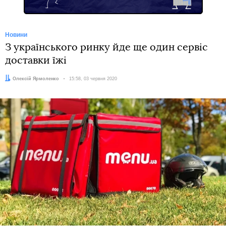
Новини
З українського ринку йде ще один сервіс
доставки їжі
Автор:
Олексій Ярмоленко
Дата:
15:58, 03 червня 2020