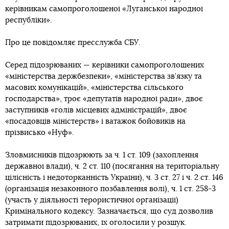
керівникам самопроголошеної «Луганської народної
республіки».
Про це повідомляє пресслужба СБУ.
Серед підозрюваних — керівники самопроголошених
«міністерства держбезпеки», «міністерства зв’язку та
масових комунікацій», «міністерства сільського
господарства», троє «депутатів народної ради», двоє
заступників «голів місцевих адміністрацій», двоє
«посадовців міністерств» і ватажок бойовиків на
прізвисько «Нуф».
Зловмисників підозрюють за ч. 1 ст. 109 (захоплення
державної влади), ч. 2 ст. 110 (посягання на територіальну
цілісність і недоторканність України), ч. 3 ст. 27 і ч. 2 ст. 146
(організація незаконного позбавлення волі), ч. 1 ст. 258-3
(участь у діяльності терористичної організації)
Кримінального кодексу. Зазначається, що суд дозволив
затримати підозрюваних, їх оголосили у розшук.