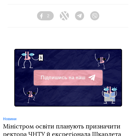
2
Facebook
Twitter
Telegram
Viber
Підпишись на наш
Telegram
Новини
Міністром освіти планують призначити
ректора ЧНТУ й ексрегіонала Шкарлета