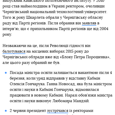
Випускник Київського політехнічного інституту. У 2010
році став наймолодшим в Україні ректором, очоливши
Чернігівський національний технологічний університет.
Того ж року Шкарлета обрали у Чернігівську обласну
раду від Партії регіонів. Після обрання він
заявляв
в
інтервʼю, що є прихильником Партії регіонів ще від 2004
року.
Незважаючи на це, після Революції гідності він
балотувався
на місцевих виборах 2015 року до
Чернігівської облради вже від «Блоку Петра Порошенка»,
але цього разу обраний не був.
Посада міністра освіти залишається вакантною після 4
березня, коли уряд відправив у відставку Кабмін
Олексія Гончарука. Ганна Новосад, яка була міністром
освіти і науки в Кабміні Гончарука, відмовилася
працювати в новому Кабміні. Наразі обов’язки міністра
освіти і науки виконує Любомира Мандзій.
2 червня президент
зустрічався
із ректорами