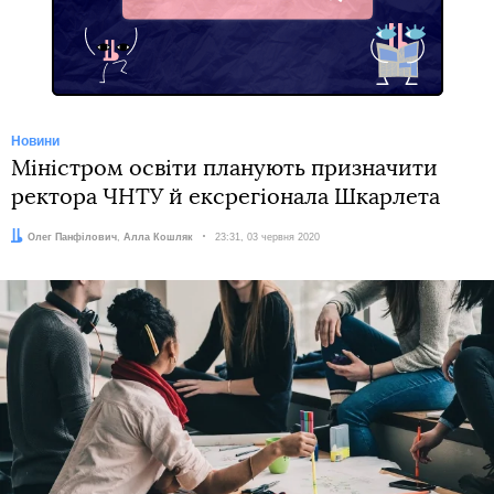
Telegram
Новини
Міністром освіти планують призначити
ректора ЧНТУ й ексрегіонала Шкарлета
Автори:
Олег Панфілович
,
Алла Кошляк
Дата:
23:31, 03 червня 2020