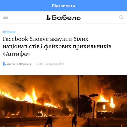
Підтримати
Facebook
Telegram
Twitter
Instagram
Меню
По
по
сай
Новини
Facebook блокує акаунти білих
націоналістів і фейкових прихильників
«Антифа»
Автор:
Ангеліна Шеремет
Дата:
13:02, 03 червня 2020