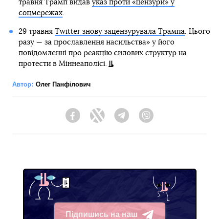
травня Трамп видав
указ проти «цензури» у
соцмережах
.
29 травня
Twitter знову зацензурувала Трампа
. Цього
разу — за прославлення насильства» у його
повідомленні про реакцію силових структур на
протести в Міннеаполісі.
Автор:
Олег Панфілович
Facebook
Twitter
Telegram
Viber
Підпишись на наш