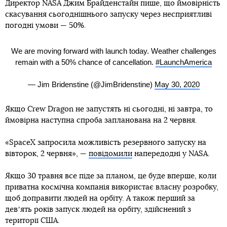
Директор NASA Джим Брайденстайн пише, що ймовірність
скасування сьогоднішнього запуску через несприятливі
погодні умови — 50%.
We are moving forward with launch today. Weather challenges
remain with a 50% chance of cancellation.
#LaunchAmerica
— Jim Bridenstine (@JimBridenstine)
May 30, 2020
Якщо Crew Dragon не запустять ні сьогодні, ні завтра, то
ймовірна наступна спроба запланована на 2 червня.
«SpaceX запросила можливість резервного запуску на
вівторок, 2 червня», —
повідомили
напередодні у NASA.
Якщо 30 травня все піде за планом, це буде вперше, коли
приватна космічна компанія використає власну розробку,
щоб доправити людей на орбіту. А також перший за
девʼять років запуск людей на орбіту, здійснений з
території США.