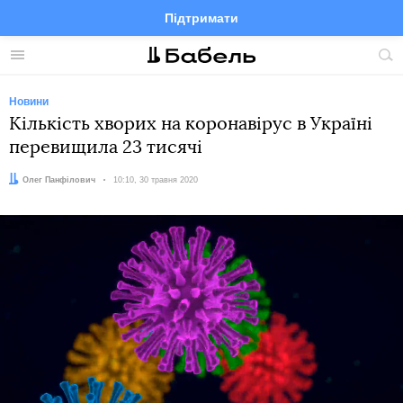
Підтримати
Facebook
Telegram
Twitter
Instagram
Меню
По
по
сай
Новини
Кількість хворих на коронавірус в Україні
перевищила 23 тисячі
Автор:
Олег Панфілович
Дата:
10:10, 30 травня 2020