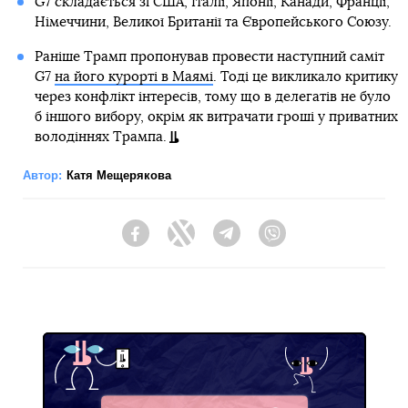
G7 складається зі США, Італії, Японії, Канади, Франції,
Німеччини, Великої Британії та Європейського Союзу.
Раніше Трамп пропонував провести наступний саміт
G7
на його курорті в Маямі
. Тоді це викликало критику
через конфлікт інтересів, тому що в делегатів не було
б іншого вибору, окрім як витрачати гроші у приватних
володіннях Трампа.
Автор:
Катя Мещерякова
Facebook
Twitter
Telegram
Viber