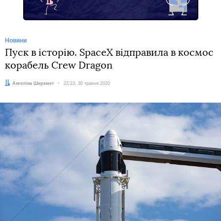
Новини
Пуск в історію. SpaceX відправила в космос
корабель Crew Dragon
Автор:
Ангеліна Шеремет
Дата:
22:23, 30 травня 2020