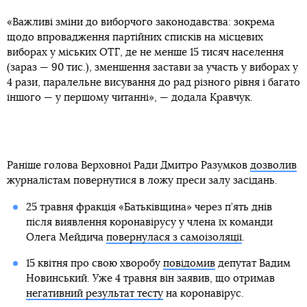
«Важливі зміни до виборчого законодавства: зокрема
щодо впровадження партійних списків на місцевих
виборах у міських ОТГ, де не менше 15 тисяч населення
(зараз — 90 тис.), зменшення застави за участь у виборах у
4 рази, паралельне висування до рад різного рівня і багато
іншого — у першому читанні», — додала Кравчук.
Раніше голова Верховної Ради Дмитро Разумков
дозволив
журналістам повернутися в ложу преси залу засідань.
25 травня фракція «Батьківщина» через п’ять днів
після виявлення коронавірусу у члена їх команди
Олега Мейдича
повернулася з самоізоляції
.
15 квітня про свою хворобу
повідомив
депутат Вадим
Новинський. Уже 4 травня він заявив, що отримав
негативний результат тесту
на коронавірус.