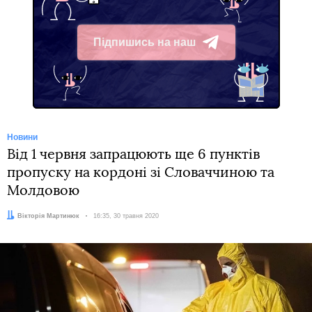
Підпишись на наш
Telegram
Новини
Від 1 червня запрацюють ще 6 пунктів
пропуску на кордоні зі Словаччиною та
Молдовою
Автор:
Вікторія Мартинюк
Дата:
16:35, 30 травня 2020