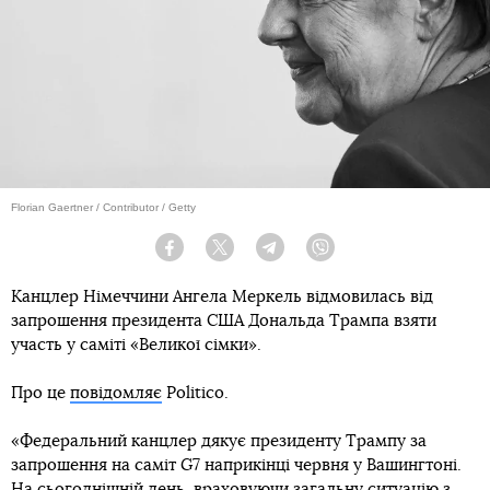
Florian Gaertner / Contributor / Getty
Facebook
Twitter
Telegram
Viber
Канцлер Німеччини Ангела Меркель відмовилась від
запрошення президента США Дональда Трампа взяти
участь у саміті «Великої сімки».
Про це
повідомляє
Politico.
«Федеральний канцлер дякує президенту Трампу за
запрошення на саміт G7 наприкінці червня у Вашингтоні.
На сьогоднішній день, враховуючи загальну ситуацію з