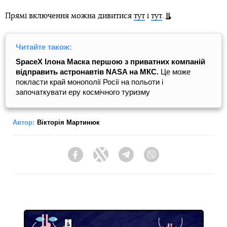
Прямі включення можна дивитися
тут
і
тут
.
Читайте також:
SpaceX Ілона Маска першою з приватних компаній
відправить астронавтів NASA на МКС.
Це може
покласти край монополії Росії на польоти і
започаткувати еру космічного туризму
Автор:
Вікторія Мартинюк
Facebook
Twitter
Telegram
Viber