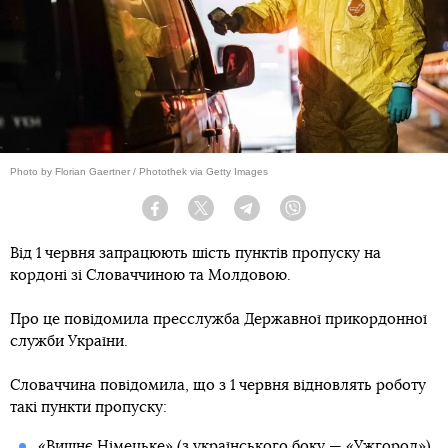
Photo by Florian Gaertner / Photothek via Getty Images
Facebook
Twitter
Telegram
Viber
Від 1 червня запрацюють шість пунктів пропуску на
кордоні зі Словаччиною та Молдовою.
Про це повідомила пресслужба Державної прикордонної
служби України.
Словаччина повідомила, що з 1 червня відновлять роботу
такі пункти пропуску:
«Вишнє Німецьке» (з українського боку — «Ужгород»)