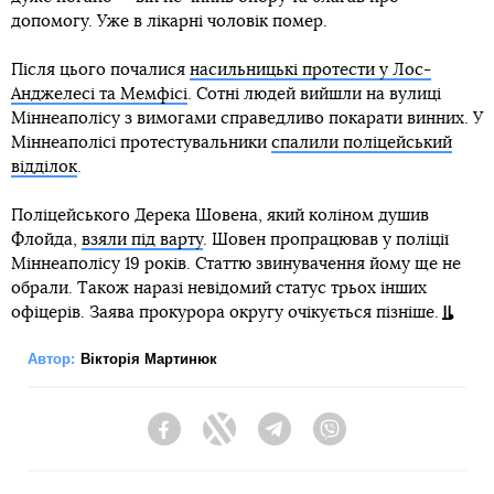
допомогу. Уже в лікарні чоловік помер.
Після цього почалися
насильницькі протести у Лос-
Анджелесі та Мемфісі
. Сотні людей вийшли на вулиці
Міннеаполісу з вимогами справедливо покарати винних. У
Міннеаполісі протестувальники
спалили поліцейський
відділок
.
Поліцейського Дерека Шовена, який коліном душив
Флойда,
взяли під варту
. Шовен пропрацював у поліції
Міннеаполісу 19 років. Статтю звинувачення йому ще не
обрали. Також наразі невідомий статус трьох інших
офіцерів. Заява прокурора округу очікується пізніше.
Автор:
Вікторія Мартинюк
Facebook
Twitter
Telegram
Viber