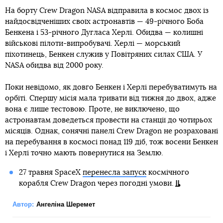
На борту Crew Dragon NASA відправила в космос двох із
найдосвідченіших своїх астронавтів — 49-річного Боба
Бенкена і 53-річного Дугласа Херлі. Обидва — колишні
військові пілоти-випробувачі. Херлі — морський
піхотинець, Бенкен служив у Повітряних силах США. У
NASA обидва від 2000 року.
Поки невідомо, як довго Бенкен і Херлі перебуватимуть на
орбіті. Спершу місія мала тривати від тижня до двох, адже
вона є лише тестовою. Проте, не виключено, що
астронавтам доведеться провести на станції до чотирьох
місяців. Однак, сонячні панелі Crew Dragon не розраховані
на перебування в космосі понад 119 діб, тож восени Бенкен
і Херлі точно мають повернутися на Землю.
27 травня SpaceX
перенесла запуск
космічного
корабля Crew Dragon через погодні умови.
Автор:
Ангеліна Шеремет