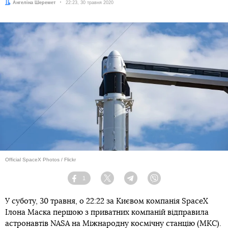
Автор:
Ангеліна Шеремет
Дата:
22:23, 30 травня 2020
Official SpaceX Photos / Flickr
1
Facebook
Twitter
Telegram
Viber
У суботу, 30 травня, о 22:22 за Києвом компанія SpaceX
Ілона Маска першою з приватних компаній відправила
астронавтів NASA на Міжнародну космічну станцію (МКС).