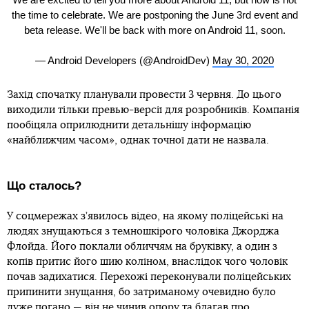
the time to celebrate. We are postponing the June 3rd event and
beta release. We'll be back with more on Android 11, soon.
— Android Developers (@AndroidDev)
May 30, 2020
Захід спочатку планували провести 3 червня. До цього
виходили тільки превью-версії для розробників. Компанія
пообіцяла оприлюднити детальнішу інформацію
«найближчим часом», однак точної дати не назвала.
Що сталось?
У соцмережах з’явилось відео, на якому поліцейські на
людях знущаються з темношкірого чоловіка Джорджа
Флойда. Його поклали обличчям на бруківку, а один з
копів притис його шию коліном, внаслідок чого чоловік
почав задихатися. Перехожі переконували поліцейських
припинити знущання, бо затриманому очевидно було
дуже погано — він не чинив опору та благав про