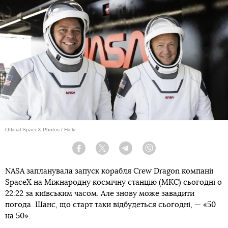
Official SpaceX Photos / Flickr
Facebook
Twitter
Telegram
Viber
NASA запланувала запуск корабля Crew Dragon компанії
SpaceX на Міжнародну космічну станцію (МКС) сьогодні о
22:22 за київським часом. Але знову може завадити
погода. Шанс, що старт таки відбудеться сьогодні, — «50
на 50».