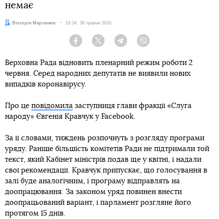
немає
Автор:
Вікторія Мартинюк
Дата:
19:34, 30 травня 2020
Facebook
Twitter
Telegram
Viber
Верховна Рада відновить пленарний режим роботи 2
червня. Серед народних депутатів не виявили нових
випадків коронавірусу.
Про це
повідомила
заступниця глави фракції «Слуга
народу» Євгенія Кравчук у Facebook.
За її словами, тиждень розпочнуть з розгляду програми
уряду. Раніше більшість комітетів Ради не підтримали той
текст, який Кабінет міністрів подав ще у квітні, і надали
свої рекомендації. Кравчук припускає, що голосування в
залі буде аналогічним, і програму відправлять на
доопрацювання. За законом уряд повинен внести
доопрацьований варіант, і парламент розгляне його
протягом 15 днів.