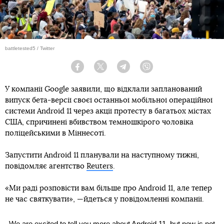
battletested5 / Twitter
Facebook
Twitter
Telegram
Viber
У компанії Google заявили, що відклали запланований
випуск бета-версії своєї останньої мобільної операційної
системи Android 11 через акції протесту в багатьох містах
США, спричинені вбивством темношкірого чоловіка
поліцейськими в Міннесоті.
Запустити Android 11 планували на наступному тижні,
повідомляє агентство
Reuters
.
«Ми раді розповісти вам більше про Android 11, але тепер
не час святкувати», —йдеться у повідомленні компанії.
We are excited to tell you more about Android 11, but now is not