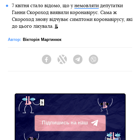
7 квітня стало відомо, що у
немовляти
депутатки
Ганни Скороход виявили коронавірус. Сама ж
Скороход знову відчуває симптоми коронавірусу, які
до цього лікувала.
Автор:
Вікторія Мартинюк
Facebook
Twitter
Telegram
Viber
Підпишись на наш
Telegram