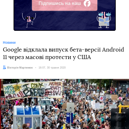
Підпишись на наш
Facebook
Новини
Google відклала випуск бета-версії Android
11 через масові протести у США
Автор:
Вікторія Мартинюк
Дата:
16:07, 30 травня 2020