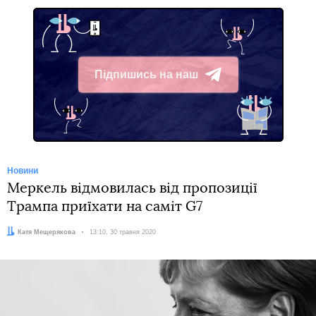
Підпишись на наш
Telegram
Новини
Меркель відмовилась від пропозиції
Трампа приїхати на саміт G7
Автор:
Катя Мещерякова
Дата:
13:10, 30 травня 2020