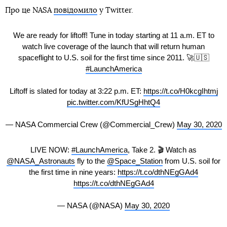
Про це NASA
повідомило
у Twitter.
We are ready for liftoff! Tune in today starting at 11 a.m. ET to
watch live coverage of the launch that will return human
spaceflight to U.S. soil for the first time since 2011. 🚀🇺🇸
#LaunchAmerica
Liftoff is slated for today at 3:22 p.m. ET:
https://t.co/H0kcgIhtmj
pic.twitter.com/KfUSgHhtQ4
— NASA Commercial Crew (@Commercial_Crew)
May 30, 2020
LIVE NOW:
#LaunchAmerica
, Take 2. 🎬 Watch as
@NASA_Astronauts
fly to the
@Space_Station
from U.S. soil for
the first time in nine years:
https://t.co/dthNEgGAd4
https://t.co/dthNEgGAd4
— NASA (@NASA)
May 30, 2020