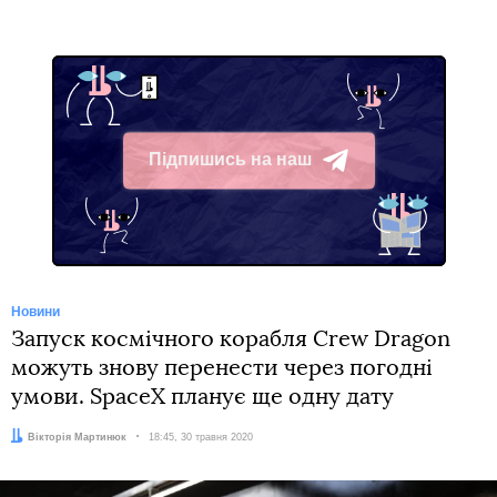
Підпишись на наш
Telegram
Новини
Запуск космічного корабля Crew Dragon
можуть знову перенести через погодні
умови. SpaceX планує ще одну дату
Автор:
Вікторія Мартинюк
Дата:
18:45, 30 травня 2020