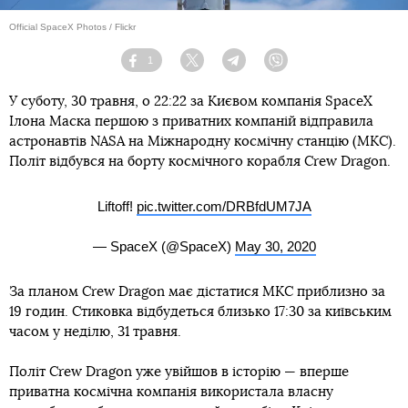
Official SpaceX Photos / Flickr
1
Facebook
Twitter
Telegram
Viber
У суботу, 30 травня, о 22:22 за Києвом компанія SpaceX
Ілона Маска першою з приватних компаній відправила
астронавтів NASA на Міжнародну космічну станцію (МКС).
Політ відбувся на борту космічного корабля Crew Dragon.
Liftoff!
pic.twitter.com/DRBfdUM7JA
— SpaceX (@SpaceX)
May 30, 2020
За планом Crew Dragon має дістатися МКС приблизно за
19 годин. Стиковка відбудеться близько 17:30 за київським
часом у неділю, 31 травня.
Політ Crew Dragon уже увійшов в історію — вперше
приватна космічна компанія використала власну