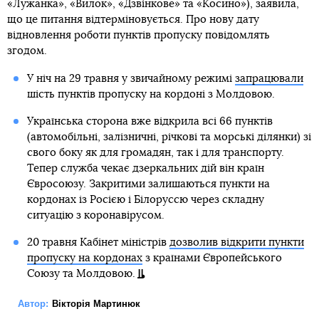
«Лужанка», «Вилок», «Дзвінкове» та «Косино»), заявила,
що це питання відтерміновується. Про нову дату
відновлення роботи пунктів пропуску повідомлять
згодом.
У ніч на 29 травня у звичайному режимі
запрацювали
шість пунктів пропуску на кордоні з Молдовою.
Українська сторона вже відкрила всі 66 пунктів
(автомобільні, залізничні, річкові та морські ділянки) зі
свого боку як для громадян, так і для транспорту.
Тепер служба чекає дзеркальних дій він країн
Євросоюзу. Закритими залишаються пункти на
кордонах із Росією і Білоруссю через складну
ситуацію з коронавірусом.
20 травня Кабінет міністрів
дозволив відкрити пункти
пропуску на кордонах
з країнами Європейського
Союзу та Молдовою.
Автор:
Вікторія Мартинюк