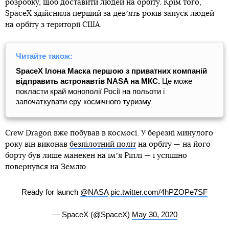
розробку, щоб доставити людей на орбіту. Крім того,
SpaceX здійснила перший за девʼять років запуск людей
на орбіту з території США.
Читайте також:
SpaceX Ілона Маска першою з приватних компаній
відправить астронавтів NASA на МКС.
Це може
покласти край монополії Росії на польоти і
започаткувати еру космічного туризму
Crew Dragon вже побував в космосі. У березні минулого
року він виконав
безпілотний політ
на орбіту — на його
борту був лише манекен на імʼя Ріплі — і успішно
повернувся на Землю.
Ready for launch
@NASA
pic.twitter.com/4hPZOPe7SF
— SpaceX (@SpaceX)
May 30, 2020