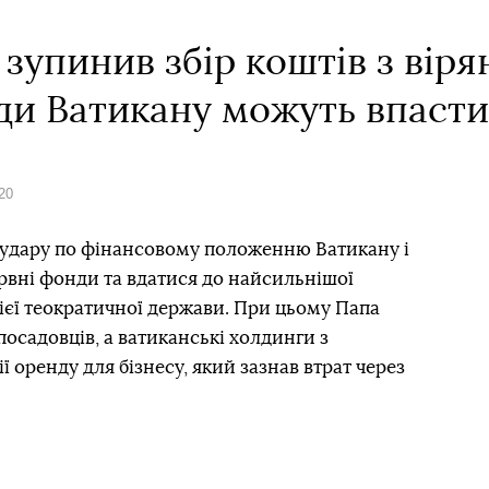
зупинив збір коштів з вірян
ди Ватикану можуть впасти
20
 удару по фінансовому положенню Ватикану і
рвні фонди та вдатися до найсильнішої
цієї теократичної держави. При цьому Папа
осадовців, а ватиканські холдинги з
ї оренду для бізнесу, який зазнав втрат через