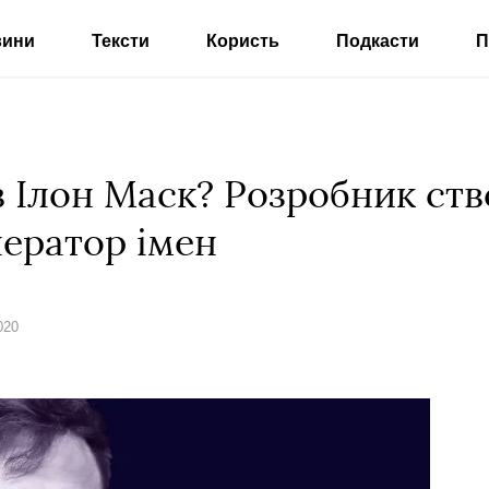
вини
Тексти
Користь
Подкасти
П
в Ілон Маск? Розробник ст
нератор імен
020