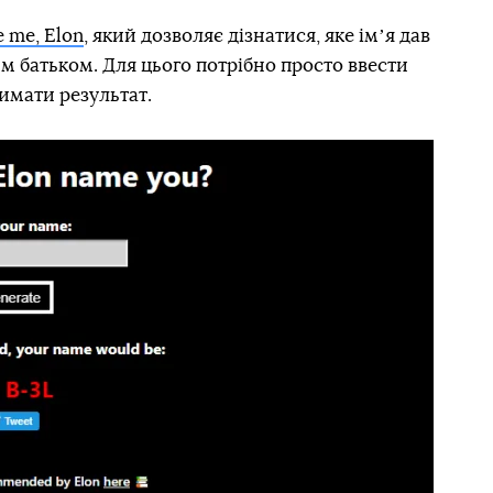
 me, Elon
, який дозволяє дізнатися, яке імʼя дав
им батьком. Для цього потрібно просто ввести
римати результат.