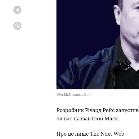
Telegram
Viber
Win McNamee / Staff
Розробник Річард Рейс запустив
би вас назвав Ілон Маск.
Про це пише The Next Web.