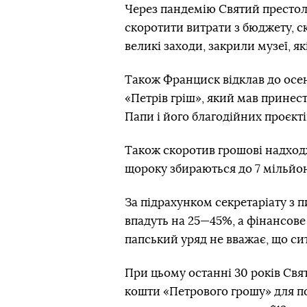
Через пандемію Святий престол
скоротити витрати з бюджету, ск
великі заходи, закрили музеї, я
Також Франциск відклав до осен
«Петрів гріш», який мав принес
Папи і його благодійних проєкті
Також скоротив грошові надход
щороку збираються до 7 мільйон
За підрахунком секретаріату з 
впадуть на 25—45%, а фінансове
папський уряд не вважає, що сит
При цьому останні 30 років Св
кошти «Петрового грошу» для по