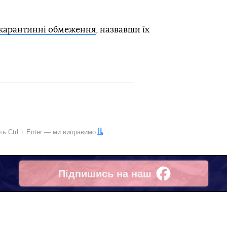
 карантинні обмеження
, назвавши їх
іть
Ctrl
+
Enter
— ми виправимо
Підпишись на наш
Facebook