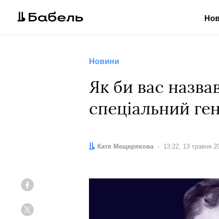
Но
Новини
Як би вас назва
спеціальний ге
Автор:
Катя Мещерякова
Дата:
13:22, 13 травня 2
Facebook
Twitter