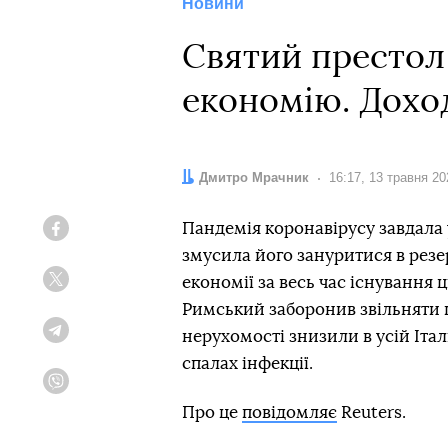
Новини
Святий престол 
економію. Дохо
Автор:
Дмитро Мрачник
Дата:
16:17, 13 травня 20
Пандемія коронавірусу завдала
Facebook
змусила його зануритися в резе
економії за весь час існування 
Twitter
Римський заборонив звільняти п
нерухомості знизили в усій Італі
Telegram
спалах інфекції.
Viber
Про це
повідомляє
Reuters.