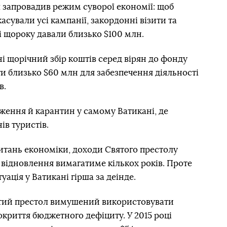
 запровадив режим суворої економії: щоб
асували усі кампанії, закордонні візити та
кі щороку давали близько $100 млн.
і щорічний збір коштів серед вірян до фонду
ти близько $60 млн для забезпечення діяльності
в.
ження й карантин у самому Ватикані, де
ів туристів.
питань економіки, доходи Святого престолу
 відновлення вимагатиме кількох років. Проте
уація у Ватикані гірша за деінде.
ятий престол вимушений використовувати
криття бюджетного дефіциту. У 2015 році