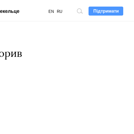
Підтримати
екельце
Пошук
EN
RU
по
сайту
ворив