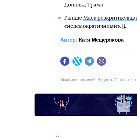
Дональд Трамп.
Раніше
Маск розкритикував
«недемократичними».
Автор:
Катя Мещерякова
Facebook
Twitter
Telegram
Viber
Помітили помилку? Виділіть її та натисн