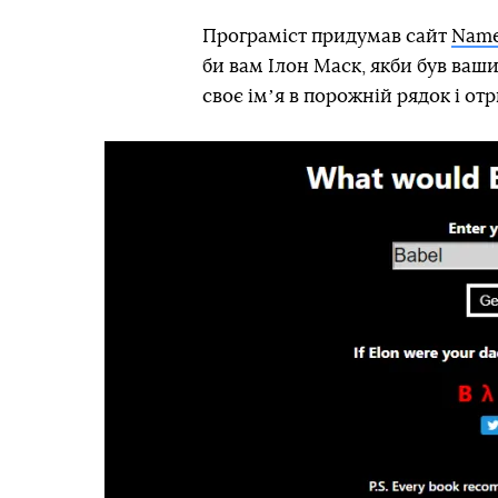
Програміст придумав сайт
Name
би вам Ілон Маск, якби був ваш
своє імʼя в порожній рядок і от