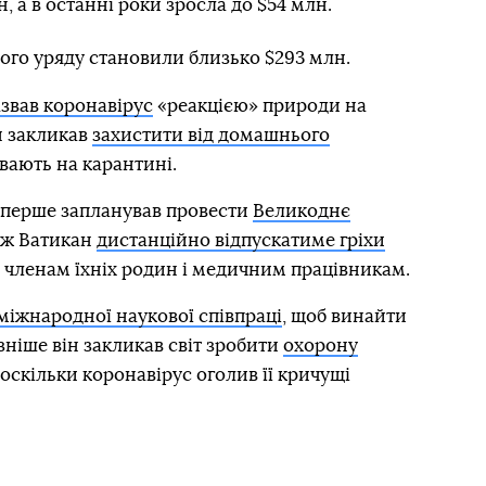
, а в останні роки зросла до $54 млн.
кого уряду становили близько $293 млн.
звав коронавірус
«реакцією» природи на
н закликав
захистити від домашнього
увають на карантині.
вперше запланував провести
Великоднє
ож Ватикан
дистанційно відпускатиме гріхи
 членам їхніх родин і медичним працівникам.
міжнародної наукової співпраці
, щоб винайти
зніше він закликав світ зробити
охорону
скільки коронавірус оголив її кричущі