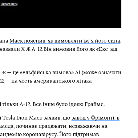
гана
Маск пояснив, як вимовляти імʼя його сина
,
 назвали X Æ A-12.Він вимовив його як «Екс-аш-
, Æ — це «ельфійська вимова» АІ (може означати
12 — на честь американського літака-
 тільки A-12. Все інше було ідеєю Граймс.
ї Tesla Ілон Маск заявив, що
завод у Фрімонті, в
амеда
, починає працювати, незважаючи на
пандемію коронавірусу. Його підтримав