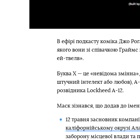
В ефірі подкасту коміка Джо Ро
якого вони зі співачкою Граймс
ей-твелв».
Буква Х — це «невідома змінна»
штучний інтелект або любов), A-
розвідника Lockheed A-12.
Маск зізнався, що додав до імені
12 травня засновник компані
каліфорнійському окрузі Ал
заборону місцевої влади та 