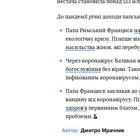
нестача становила понад $13 млн
До пандемії річні доходи папсь
Папа Римський Франциск
на
екологічну кризу. Пізніше ві
насильства
жінок, які переб
Через коронавірус Ватикан 
богослужіння
без вірян. Так
інфікованим коронавірусом,
Папа Франциск закликав до
вакцину від коронавірусу. Пі
здоров’я
первинним благом, о
проблеми.
Автор:
Дмитро Мрачник