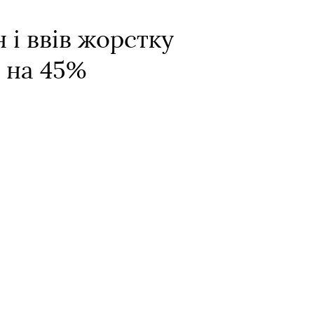
 і ввів жорстку
 на 45%