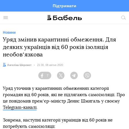
Підтримати
Facebook
Telegram
Twitter
Instagram
Меню
По
по
сай
Новини
Уряд змінив карантинні обмеження. Для
деяких українців від 60 років ізоляція
необовʼязкова
Автор:
Ангеліна Шеремет
Дата:
21:30, 08 квітня 2020
7
Facebook
Twitter
Telegram
Viber
Уряд уточнив у карантинних обмеженнях категорії
громадян від 60 років, які не підлягають самоізоляції. Про
це повідомив премʼєр-міністр Денис Шмигаль у своєму
Telegram-каналі
.
Зокрема, наступні категорії українців від 60 років не
потребують самоізоляції: