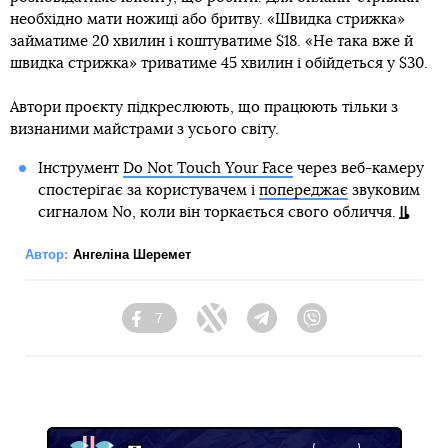
необхідно мати ножиці або бритву. «Швидка стрижка»
займатиме 20 хвилин і коштуватиме $18. «Не така вже й
швидка стрижка» триватиме 45 хвилин і обійдеться у $30.
Автори проєкту підкреслюють, що працюють тільки з
визнаними майстрами з усього світу.
Інструмент
Do Not Touch Your Face
через веб-камеру
спостерігає за користувачем і
попереджає
звуковим
сигналом No, коли він торкається свого обличчя.
Автор:
Ангеліна Шеремет
7
Facebook
Twitter
Telegram
Viber