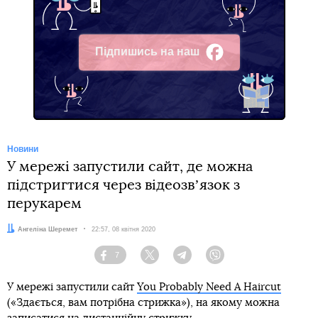
Підпишись на наш
Facebook
Новини
У мережі запустили сайт, де можна
підстригтися через відеозвʼязок з
перукарем
Автор:
Ангеліна Шеремет
Дата:
22:57, 08 квітня 2020
7
Facebook
Twitter
Telegram
Viber
У мережі запустили сайт
You Probably Need A Haircut
(«Здається, вам потрібна стрижка»), на якому можна