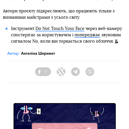
Автори проєкту підкреслюють, що працюють тільки з
визнаними майстрами з усього світу.
Інструмент
Do Not Touch Your Face
через веб-камеру
спостерігає за користувачем і
попереджає
звуковим
сигналом No, коли він торкається свого обличчя.
Автор:
Ангеліна Шеремет
7
Facebook
Twitter
Telegram
Viber