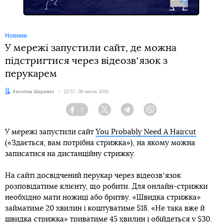
Новини
У мережі запустили сайт, де можна
підстригтися через відеозвʼязок з
перукарем
Автор:
Ангеліна Шеремет
Дата:
22:57, 08 квітня 2020
7
Facebook
Twitter
Telegram
Viber
У мережі запустили сайт
You Probably Need A Haircut
(«Здається, вам потрібна стрижка»), на якому можна
записатися на дистанційну стрижку.
На сайті досвідчений перукар через відеозвʼязок
розповідатиме клієнту, що робити. Для онлайн-стрижки
необхідно мати ножиці або бритву. «Швидка стрижка»
займатиме 20 хвилин і коштуватиме $18. «Не така вже й
швидка стрижка» триватиме 45 хвилин і обійдеться у $30.