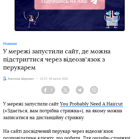
Підпишись на наш
Telegram
Новини
У мережі запустили сайт, де можна
підстригтися через відеозвʼязок з
перукарем
Автор:
Ангеліна Шеремет
Дата:
22:57, 08 квітня 2020
7
Facebook
Twitter
Telegram
Viber
У мережі запустили сайт
You Probably Need A Haircut
(«Здається, вам потрібна стрижка»), на якому можна
записатися на дистанційну стрижку.
На сайті досвідчений перукар через відеозвʼязок
розповідатиме клієнту, що робити. Для онлайн-стрижки