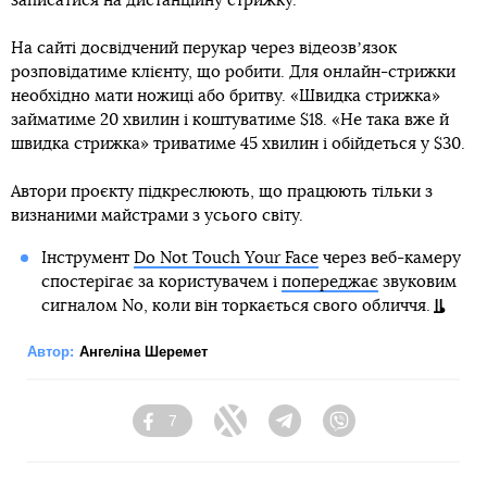
записатися на дистанційну стрижку.
На сайті досвідчений перукар через відеозвʼязок
розповідатиме клієнту, що робити. Для онлайн-стрижки
необхідно мати ножиці або бритву. «Швидка стрижка»
займатиме 20 хвилин і коштуватиме $18. «Не така вже й
швидка стрижка» триватиме 45 хвилин і обійдеться у $30.
Автори проєкту підкреслюють, що працюють тільки з
визнаними майстрами з усього світу.
Інструмент
Do Not Touch Your Face
через веб-камеру
спостерігає за користувачем і
попереджає
звуковим
сигналом No, коли він торкається свого обличчя.
Автор:
Ангеліна Шеремет
7
Facebook
Twitter
Telegram
Viber