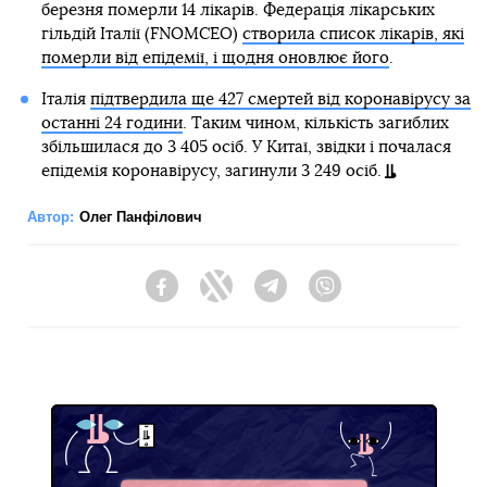
березня померли 14 лікарів. Федерація лікарських
гільдій Італії (FNOMCEO)
створила список лікарів, які
померли від епідемії, і щодня оновлює його
.
Італія
підтвердила ще 427 смертей від коронавірусу за
останні 24 години
. Таким чином, кількість загиблих
збільшилася до 3 405 осіб. У Китаї, звідки і почалася
епідемія коронавірусу, загинули 3 249 осіб.
Автор:
Олег Панфілович
Facebook
Twitter
Telegram
Viber