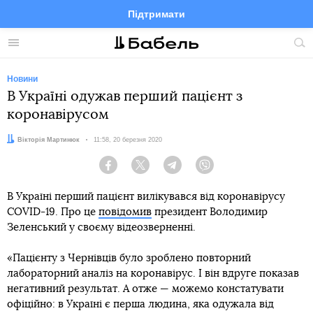
Підтримати
Facebook
Telegram
Twitter
Instagram
Меню
По
по
сай
Новини
В Україні одужав перший пацієнт з
коронавірусом
Автор:
Вікторія Мартинюк
Дата:
11:58, 20 березня 2020
Facebook
Twitter
Telegram
Viber
В Україні перший пацієнт вилікувався від коронавірусу
COVID-19. Про це
повідомив
президент Володимир
Зеленський у своєму відеозверненні.
«Пацієнту з Чернівців було зроблено повторний
лабораторний аналіз на коронавірус. І він вдруге показав
негативний результат. А отже — можемо констатувати
офіційно: в Україні є перша людина, яка одужала від