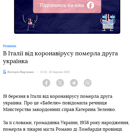
Підпишись на наш
Facebook
Новини
В Італії від коронавірусу померла друга
українка
Автор:
Вікторія Мартинюк
Дата:
13:32, 20 березня 2020
Facebook
Twitter
Telegram
Viber
19 березня в Італії від коронавірусу померла друга
українка. Про це «Бабелю» повідомила речниця
Міністерства закордонних справ Катерина Зеленко.
За її словами, громадянка України, 1958 року народження,
померла в лікарні міста Романо ді Ломбардія провінції