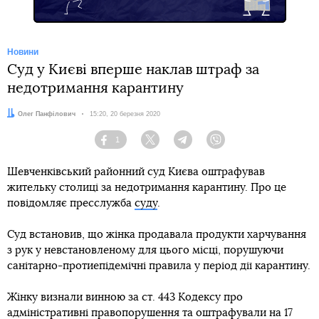
Новини
Суд у Києві вперше наклав штраф за
недотримання карантину
Автор:
Олег Панфілович
Дата:
15:20, 20 березня 2020
1
Facebook
Twitter
Telegram
Viber
Шевченківський районний суд Києва оштрафував
жительку столиці за недотримання карантину. Про це
повідомляє пресслужба
суду
.
Суд встановив, що жінка продавала продукти харчування
з рук у невстановленому для цього місці, порушуючи
санітарно-протиепідемічні правила у період дії карантину.
Жінку визнали винною за ст. 443 Кодексу про
адміністративні правопорушення та оштрафували на 17