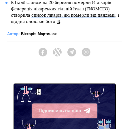
В Італії станом на 20 березня померли 14 лікарів.
Федерація лікарських гільдій Італії (FNOMCEO)
створила
список лікарів, які померли від пандемії
, і
щодня оновлює його.
Автор:
Вікторія Мартинюк
Facebook
Twitter
Telegram
Viber
Підпишись на наш
Telegram