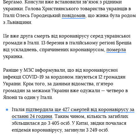
Бергамо. Консули вже встановили звʼязок з рідними
українки. Голова Християнського товариства українців в
Італії Олесь Городецький
повідомив
, що жінка була родом
з Львівщини.
Це вже друга смерть від коронавірусу серед української
громади в Італії. 13 березня в італійському регіоні Брешіа
від ускладнень, спричинених коронавірусом,
померла
українка.
Раніше у МЗС інформували, що від коронавірусної
інфекції COVID-19 за кордоном лікуються 12 громадян
України. Крім того, за даними відомства, пʼятеро
громадян за межами України вже одужали — четверо в
Японії та один у Італії.
Італія
підтвердила ще 427 смертей від коронавірусу за
останні 24 години
. Таким чином, кількість загиблих
збільшилася до 3 405 осіб. У Китаї, звідки почалася
епідемія коронавірусу, загинули 3 249 осіб.