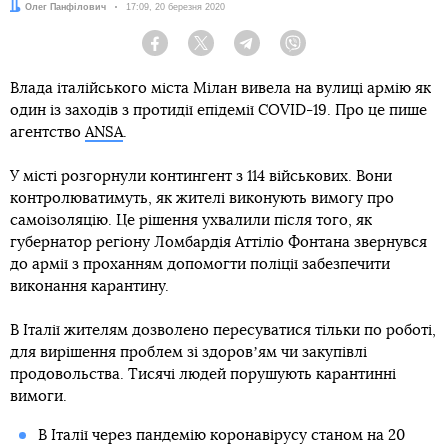
Автор:
Олег Панфілович
Дата:
17:09, 20 березня 2020
Facebook
Twitter
Telegram
Viber
Влада італійського міста Мілан вивела на вулиці армію як
один із заходів з протидії епідемії COVID-19. Про це пише
агентство
ANSA
.
У місті розгорнули контингент з 114 військових. Вони
контролюватимуть, як жителі виконують вимогу про
самоізоляцію. Це рішення ухвалили після того, як
губернатор регіону Ломбардія Аттіліо Фонтана звернувся
до армії з проханням допомогти поліції забезпечити
виконання карантину.
В Італії жителям дозволено пересуватися тільки по роботі,
для вирішення проблем зі здоровʼям чи закупівлі
продовольства. Тисячі людей порушують карантинні
вимоги.
В Італії через пандемію коронавірусу станом на 20