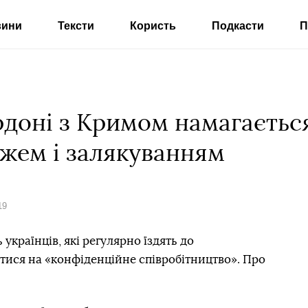
вини
Тексти
Користь
Подкасти
П
рдоні з Кримом намагаєтьс
ажем і залякуванням
19
країнців, які регулярно їздять до
тися на «конфіденційне співробітництво». Про