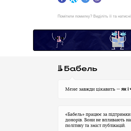
Facebook
Twitter
Telegram
Viber
Помітили помилку? Виділіть її та натисн
як і
Мене завжди цікавить —
«Бабель» працює за підтримк
донорів. Вони не впливають на
політику та зміст публікацій.