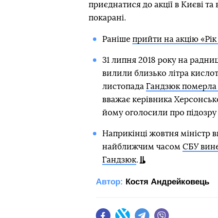
приєднатися до акції в Києві та 
покарані.
Раніше
прийти на акцію «Рік
31 липня 2018 року на радн
вилили близько літра кислоти
листопада
Гандзюк померла 
вважає керівника Херсонсько
йому оголосили про підозру в
Наприкінці жовтня міністр в
найближчим часом
СБУ вине
Гандзюк
.
Автор:
Костя Андрейковець