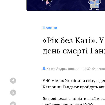
Новини
«Рік без Каті». 
день смерті Га
Автор:
Костя Андрейковець
Дата:
14:39, 04 лист
У 40 містах України та світу в д
Facebook
Катерини Гандзюк пройдуть акції 
Twitter
Як повідомляє ініціатива «Хто 
акції розпочнуться о 19:00.