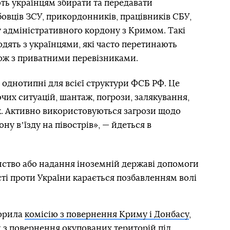
ть українцям збирати та передавати
овців ЗСУ, прикордонників, працівників СБУ,
 адміністративного кордону з Кримом. Такі
одять з українцями, які часто перетинають
кож з приватними перевізниками.
 однотипні для всієї структури ФСБ РФ. Це
их ситуацій, шантаж, погрози, залякування,
к. Активно використовуються загрози щодо
у вʼїзду на півострів», — йдеться в
нство або надання іноземній державі допомоги
сті проти України карається позбавленням волі
ворила
комісію з повернення Криму і Донбасу
,
 з повернення окупованих територій під