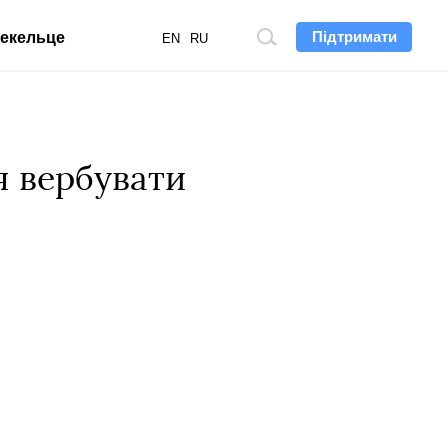
Підтримати
екельце
Пошук
EN
RU
по
сайту
я вербувати