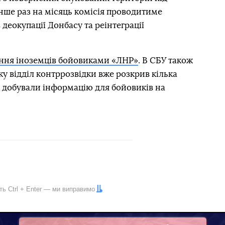
ше раз на місяць комісія проводитиме
деокупації Донбасу та реінтеграції
ння іноземців бойовиками «ЛНР»
. В СБУ також
ку відділ контррозвідки вже розкрив кілька
і добували інформацію для бойовиків на
іть
Ctrl
+
Enter
— ми виправимо