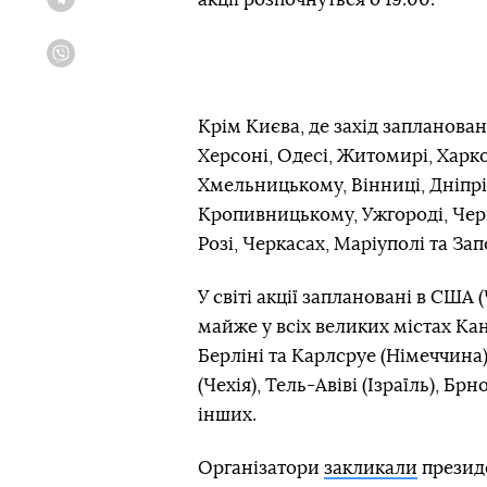
Telegram
Viber
Крім Києва, де захід запланован
Херсоні, Одесі, Житомирі, Харко
Хмельницькому, Вінниці, Дніпрі,
Кропивницькому, Ужгороді, Черн
Розі, Черкасах, Маріуполі та Зап
У світі акції заплановані в США 
майже у всіх великих містах Кан
Берліні та Карлсруе (Німеччина),
(Чехія), Тель-Авіві (Ізраїль), Брно
інших.
Організатори
закликали
презид