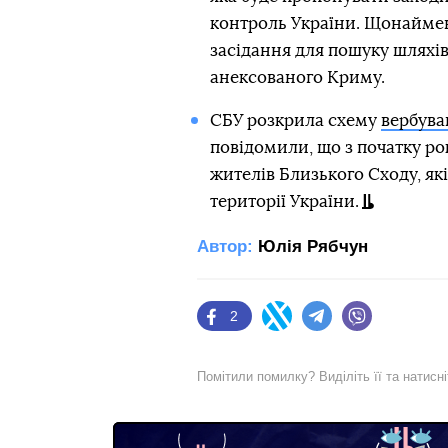
контроль України. Щонаймен
засідання для пошуку шляхів 
анексованого Криму.
СБУ розкрила схему
вербува
повідомили, що з початку ро
жителів Близького Сходу, як
території України.
Автор:
Юлія Рябчун
2
Facebook
Twitter
Telegram
Viber
Помітили помилку? Виділіть її та натисн