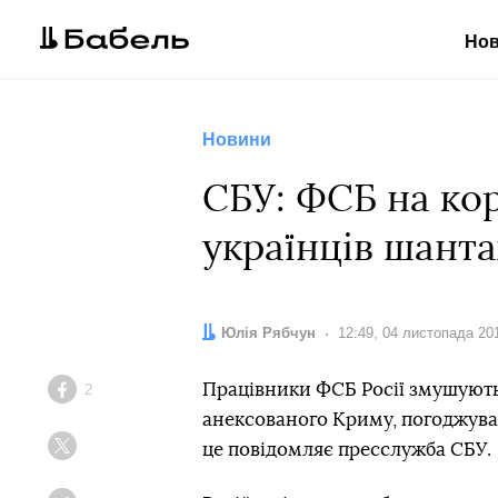
Но
Новини
СБУ: ФСБ на ко
українців шант
Автор:
Юлія Рябчун
Дата:
12:49, 04 листопада 20
Працівники ФСБ Росії змушують у
2
Facebook
анексованого Криму, погоджува
це повідомляє пресслужба СБУ.
Twitter