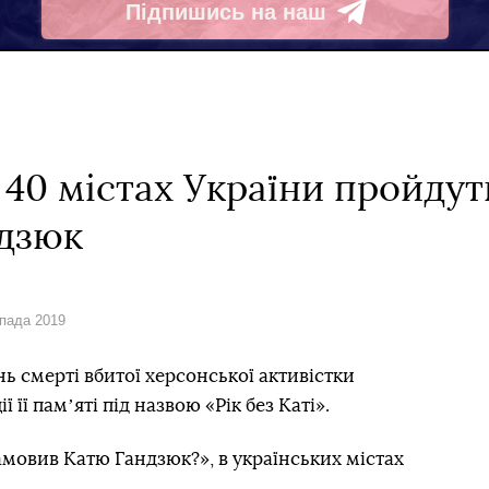
Підпишись на наш
Telegram
У 40 містах України пройдуть
ндзюк
опада 2019
ень смерті вбитої херсонської активістки
її памʼяті під назвою «Рік без Каті».
замовив Катю Гандзюк?», в українських містах