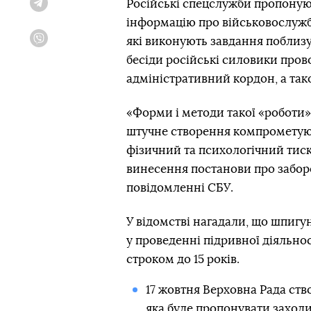
Російські спецслужби пропоную
Telegram
інформацію про військовослужб
які виконують завдання поблизу
Viber
бесіди російські силовики пров
адміністративний кордон, а та
«Форми і методи такої «роботи»
штучне створення компрометуюч
фізичний та психологічний тис
винесення постанови про заборон
повідомленні СБУ.
У відомстві нагадали, що шпигу
у проведенні підривної діяльно
строком до 15 років.
17 жовтня Верховна Рада ст
яка буде пропонувати заходи