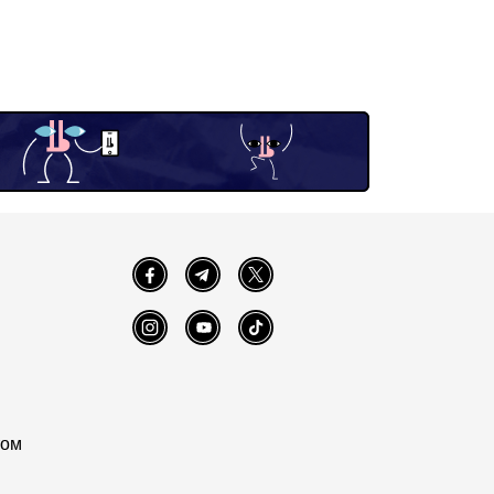
Facebook
Telegram
Twitter
Instagram
YouTube
TikTok
том