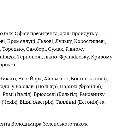
о біля Офісу президента, акції пройдуть у
ві, Кременчуці, Львові, Луцьку, Коростишеві,
 Торецьку, Самборі, Сумах, Рівному,
івцях, Тернополі, Івано-Франківську, Кривому
оріжжі.
(Чикаго, Ньо-Йорк, Айова-сіті, Бостон та інші),
ади, у Варшаві (Польща), Парижі (Франція),
 Римі (Італія), Брюсселі (Бельгія), Раковнику
 (Чехія), Відні (Австрія), Таллінні (Естонія) та
ента Володимира Зеленського також