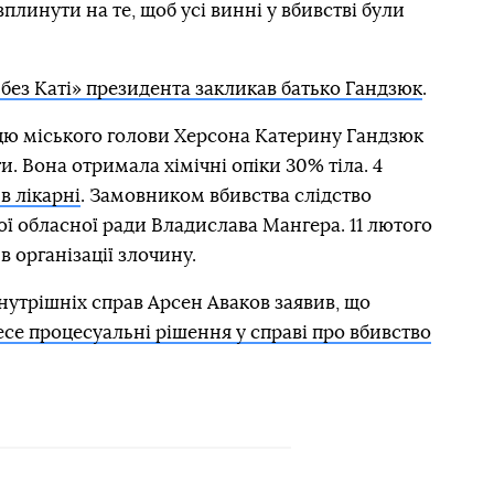
вплинути на те, щоб усі винні у вбивстві були
 без Каті» президента закликав батько Гандзюк
.
ицю міського голови Херсона Катерину Гандзюк
. Вона отримала хімічні опіки 30% тіла. 4
в лікарні
. Замовником вбивства слідство
ї обласної ради Владислава Мангера. 11 лютого
 організації злочину.
нутрішніх справ Арсен Аваков заявив, що
се процесуальні рішення у справі про вбивство