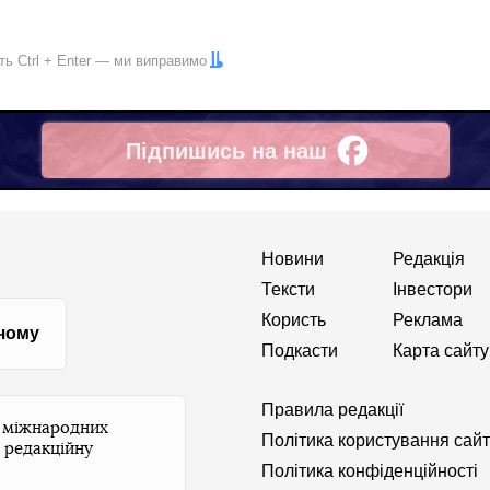
іть
Ctrl
+
Enter
— ми виправимо
Підпишись на наш
Facebook
Новини
Редакція
Тексти
Інвестори
Користь
Реклама
 чому
Подкасти
Карта сайту
Правила редакції
и міжнародних
Політика користування сай
 редакційну
Політика конфіденційності