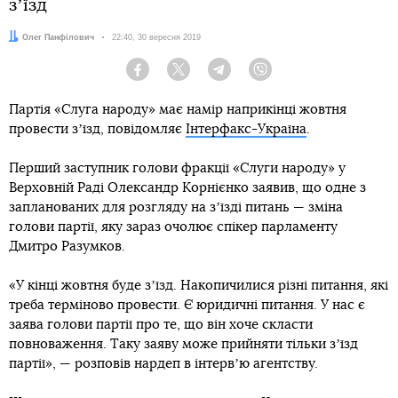
зʼїзд
Автор:
Олег Панфілович
Дата:
22:40, 30 вересня 2019
Facebook
Twitter
Telegram
Viber
Партія «Слуга народу» має намір наприкінці жовтня
провести зʼїзд, повідомляє
Інтерфакс-Україна
.
Перший заступник голови фракції «Слуги народу» у
Верховній Раді Олександр Корнієнко заявив, що одне з
запланованих для розгляду на зʼїзді питань — зміна
голови партії, яку зараз очолює спікер парламенту
Дмитро Разумков.
«У кінці жовтня буде зʼїзд. Накопичилися різні питання, які
треба терміново провести. Є юридичні питання. У нас є
заява голови партії про те, що він хоче скласти
повноваження. Таку заяву може прийняти тільки зʼїзд
партії», — розповів нардеп в інтервʼю агентству.