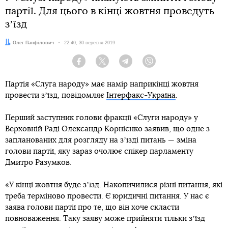
партії. Для цього в кінці жовтня проведуть
зʼїзд
Автор:
Олег Панфілович
Дата:
22:40, 30 вересня 2019
Facebook
Twitter
Telegram
Viber
Партія «Слуга народу» має намір наприкінці жовтня
провести зʼїзд, повідомляє
Інтерфакс-Україна
.
Перший заступник голови фракції «Слуги народу» у
Верховній Раді Олександр Корнієнко заявив, що одне з
запланованих для розгляду на зʼїзді питань — зміна
голови партії, яку зараз очолює спікер парламенту
Дмитро Разумков.
«У кінці жовтня буде зʼїзд. Накопичилися різні питання, які
треба терміново провести. Є юридичні питання. У нас є
заява голови партії про те, що він хоче скласти
повноваження. Таку заяву може прийняти тільки зʼїзд