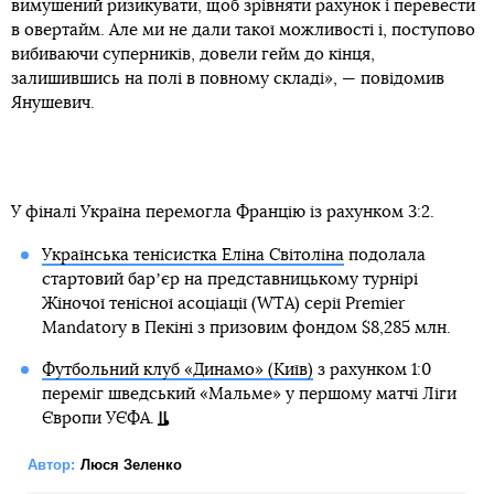
вимушений ризикувати, щоб зрівняти рахунок і перевести
в овертайм. Але ми не дали такої можливості і, поступово
вибиваючи суперників, довели гейм до кінця,
залишившись на полі в повному складі», — повідомив
Янушевич.
У фіналі Україна перемогла Францію із рахунком 3:2.
Українська тенісистка Еліна Світоліна
подолала
стартовий барʼєр на представницькому турнірі
Жіночої тенісної асоціації (WTA) серії Premier
Mandatory в Пекіні з призовим фондом $8,285 млн.
Футбольний клуб «Динамо» (Київ)
з рахунком 1:0
переміг шведський «Мальме» у першому матчі Ліги
Європи УЄФА.
Автор:
Люся Зеленко