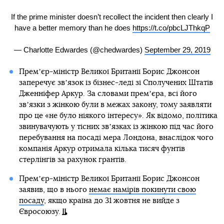
If the prime minister doesn’t recollect the incident then clearly I
have a better memory than he does
https://t.co/pbcLJThkqP
— Charlotte Edwardes (@chedwardes)
September 29, 2019
Премʼєр-міністр Великої Британії Борис Джонсон
заперечує звʼязок із бізнес-леді зі Сполучених Штатів
Дженніфер Аркур. За словами премʼєра, всі його
звʼязки з жінкою були в межах закону, тому заявляти
про це «не було ніякого інтересу». Як відомо, політика
звинувачують у тісних звʼязках із жінкою під час його
перебування на посаді мера Лондона, внаслідок чого
компанія Аркур отримала кілька тисяч фунтів
стерлінгів за рахунок грантів.
Премʼєр-міністр Великої Британії Борис Джонсон
заявив, що в нього
немає намірів покинути свою
посаду
, якщо країна до 31 жовтня не вийде з
Євросоюзу.