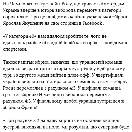
На Чемпіонаті світу з пейнтболу, що триває в Амстердамі,
Україна вперше в історії виборола перемогу в категорії
сорок плюс. Про це повідомив капітан української збірної
Ярослав Янушевич на свої сторінці в Facebook .
«У категорії 40+ нам вдалося зробити те, чого не
вдавалось раніше ні в одній іншій категорії», — повідомив
спортсмен.
Також капітан збірної зазначив, що українській команді
вдалось виграти три з чотирьох зустрічей у відбірковому
турі, і з другого місця вийти в плей-офф. У чвертьфіналі
українці вийшли на пʼятиразового чемпіона світу — збірну
Росії і перемогли її з рахунком 4:3. У півфіналі команда
грала зі збірною Німеччини і виборола перемогу з
рахунком 4:3. У фінальному двобої українці зустрілися зі
збірною Франції.
«При рахунку 3:2 на нашу користь на останній хвилині
зустрічі, виходячи на поле, ми розуміли, що суперник буде