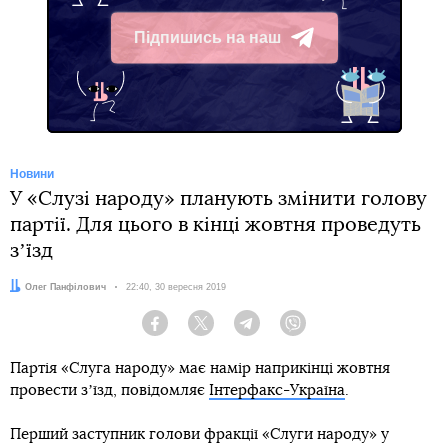
Підпишись на наш
Telegram
Новини
У «Слузі народу» планують змінити голову
партії. Для цього в кінці жовтня проведуть
зʼїзд
Автор:
Олег Панфілович
Дата:
22:40, 30 вересня 2019
Facebook
Twitter
Telegram
Viber
Партія «Слуга народу» має намір наприкінці жовтня
провести зʼїзд, повідомляє
Інтерфакс-Україна
.
Перший заступник голови фракції «Слуги народу» у