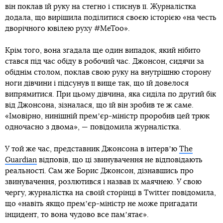
він поклав їй руку на стегно і стиснув її. Журналістка
додала, що вирішила поділитися своєю історією «на честь
дворічного ювілею руху #MeToo».
Крім того, вона згадала ще один випадок, який нібито
стався під час обіду в робочий час. Джонсон, сидячи за
обіднім столом, поклав свою руку на внутрішню сторону
ноги дівчини і підсунув її вище так, що їй довелося
випрямитися. При цьому дівчина, яка сиділа по другий бік
від Джонсона, зізналася, що їй він зробив те ж саме.
«Імовірно, нинішній премʼєр-міністр проробив цей трюк
одночасно з двома», — повідомила журналістка.
У той же час, представник Джонсона в інтервʼю
The
Guardian
відповів, що ці звинувачення не відповідають
реальності. Сам же Борис Джонсон, дізнавшись про
звинувачення, розлютився і назвав їх маячнею. У свою
чергу, журналістка на своїй сторінці в Twitter повідомила,
що «навіть якщо премʼєр-міністр не може пригадати
інцидент, то вона чудово все памʼятає».