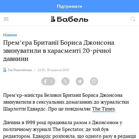
Підтримати
Facebook
Telegram
Twitter
Instagram
Меню
По
по
сай
Новини
Премʼєра Британії Бориса Джонсона
звинуватили в харасменті 20-річної
давнини
Автор:
Тая Решетнікова
Дата:
14:43, 30 вересня 2019
1
Facebook
Twitter
Telegram
Viber
Премʼєр-міністра Великої Британії Бориса Джонсона
звинуватили в сексуальних домаганнях до журналістки
Шарлотти Едвардс. Про це повідомляє
The Times
.
Дівчина в 1999 році працювала разом з Джонсоном у
політичному журналі The Spectator, де той був
редактором. Едвардс розповіла, що одного разу в редакції