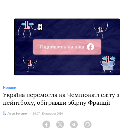
Підпишись на наш
Facebook
Новини
Україна перемогла на Чемпіонаті світу з
пейнтболу, обігравши збірну Франції
Автор:
Люся Зеленко
Дата:
19:57, 30 вересня 2019
Facebook
Twitter
Telegram
Viber