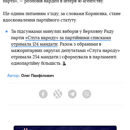
партії», — розповів нардеп в інтервʼю агентству.
Ще одним питанням зʼїзду, за словами Корнієнка, стане
вдосконалення партійного статуту.
За підсумками минулих виборів у Верховну Раду
партія
«Слуга народу» за партійними списками
отримала 124 мандати
. Разом з обраними в
мажоритарних округах депутатами «Слуга народу»
отримала 254 мандати і сформувала в парламенті
однопартійну більшість.
Автор:
Олег Панфілович
Facebook
Twitter
Telegram
Viber