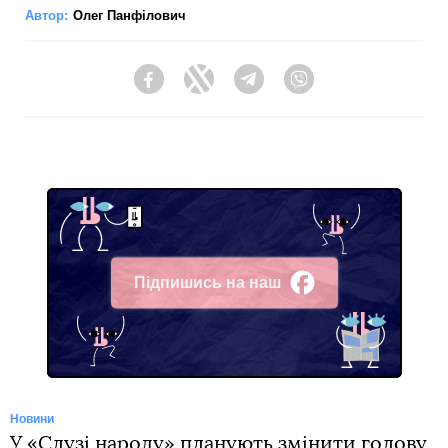
Автор:
Олег Панфілович
Facebook
Twitter
Telegram
Viber
Підпишись на наш
Facebook
Новини
У «Слузі народу» планують змінити голову