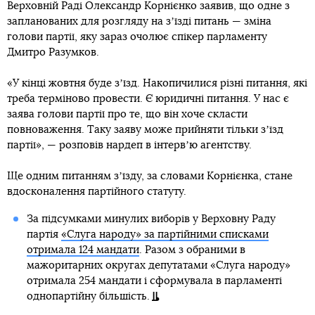
Верховній Раді Олександр Корнієнко заявив, що одне з
запланованих для розгляду на зʼїзді питань — зміна
голови партії, яку зараз очолює спікер парламенту
Дмитро Разумков.
«У кінці жовтня буде зʼїзд. Накопичилися різні питання, які
треба терміново провести. Є юридичні питання. У нас є
заява голови партії про те, що він хоче скласти
повноваження. Таку заяву може прийняти тільки зʼїзд
партії», — розповів нардеп в інтервʼю агентству.
Ще одним питанням зʼїзду, за словами Корнієнка, стане
вдосконалення партійного статуту.
За підсумками минулих виборів у Верховну Раду
партія
«Слуга народу» за партійними списками
отримала 124 мандати
. Разом з обраними в
мажоритарних округах депутатами «Слуга народу»
отримала 254 мандати і сформувала в парламенті
однопартійну більшість.