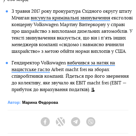
3 травня 2017 року прокуратура Східного округу штату
Мічиган
висунула кримінальні звинувачення
ексголові
концерну Volkswagen Мартіну Вінтеркорну у справі
про шахрайство з вихлопами дизельних автомобілів. У
тексті звинувачення вказується, що він і пʼять інших
менеджерів компанії «свідомо і навмисно вчинили
шахрайство» з метою обійти норми вихлопів у США.
Гендиректор Volkswagen
вибачився за натяк на
нацистське гасло
Аrbeit macht frei на зборах
співробітників компанії. Йдеться про його звернення
до колективу, яке звучало як EBIT macht frei (EBIT —
прибуток до вирахування податків).
Автор:
Марина Федорова
Facebook
Twitter
Telegram
Viber