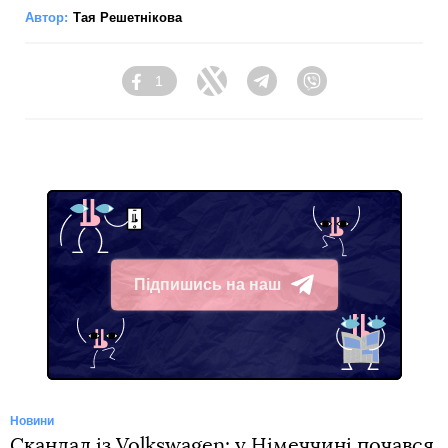
Автор:
Тая Решетнікова
1
Facebook
Twitter
Telegram
Viber
Підпишись на наш
Telegram
Новини
Скандал із Volkswagen: у Німеччині почався