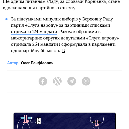
Ще одним питанням зʼїзду, за словами Корнієнка, стане
вдосконалення партійного статуту.
За підсумками минулих виборів у Верховну Раду
партія
«Слуга народу» за партійними списками
отримала 124 мандати
. Разом з обраними в
мажоритарних округах депутатами «Слуга народу»
отримала 254 мандати і сформувала в парламенті
однопартійну більшість.
Автор:
Олег Панфілович
Facebook
Twitter
Telegram
Viber