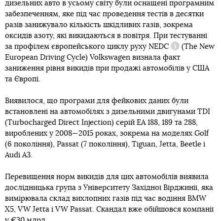
дизельних авто в усьому світу були оснащені програмним
забезпеченням, яке під час проведення тестів в десятки
разів занижувало кількість шкідливих газів, зокрема
оксидів азоту, які викидаються в повітря. При тестуванні
за профілем європейського
циклу руху NEDC
(The New
Довідка
European Driving Cycle) Volkswagen визнала факт
заниження рівня викидів при продажі автомобілів у США
та Європі.
Виявилося, що програми для фейкових даних були
встановлені на автомобілях з дизельними двигунами TDI
(Turbocharged Direct Injection) серій EA 188, 189 та 288,
вироблених у 2008—2015 роках, зокрема на моделях Golf
(6 покоління), Passat (7 покоління), Tiguan, Jetta, Beetle і
Audi A3.
Перевищення норм викидів для цих автомобілів виявила
дослідницька група з Університету Західної Вірджинії, яка
вимірювала склад вихлопних газів під час водіння BMW
X5, VW Jetta і VW Passat. Скандал вже обійшовся компанії
у €30 млрд.