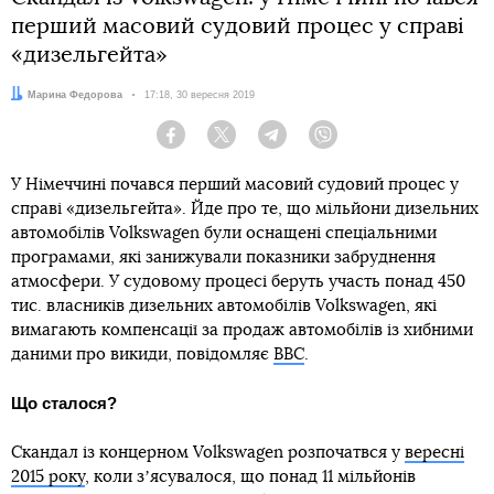
перший масовий судовий процес у справі
«дизельгейта»
Автор:
Марина Федорова
Дата:
17:18, 30 вересня 2019
Facebook
Twitter
Telegram
Viber
У Німеччині почався перший масовий судовий процес у
справі «дизельгейта». Йде про те, що мільйони дизельних
автомобілів Volkswagen були оснащені спеціальними
програмами, які занижували показники забруднення
атмосфери. У судовому процесі беруть участь понад 450
тис. власників дизельних автомобілів Volkswagen, які
вимагають компенсації за продаж автомобілів із хибними
даними про викиди, повідомляє
ВВС
.
Що сталося?
Скандал із концерном Volkswagen розпочатвся у
вересні
2015 року
, коли зʼясувалося, що понад 11 мільйонів