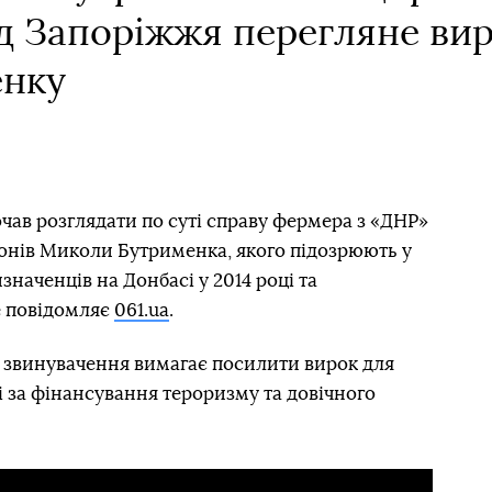
д Запоріжжя перегляне вир
енку
чав розглядати по суті справу фермера з «ДНР»
іонів Миколи Бутрименка, якого підозрюють у
значенців на Донбасі у 2014 році та
е повідомляє
061.ua
.
 звинувачення вимагає посилити вирок для
і за фінансування тероризму та довічного