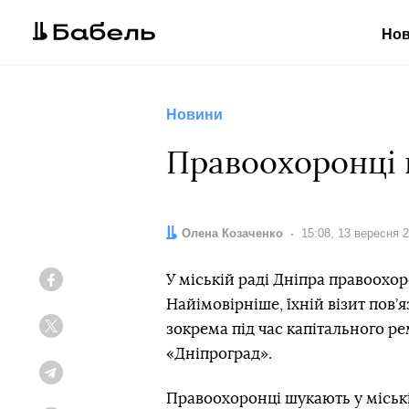
Но
Новини
Правоохоронці 
Автор:
Олена Козаченко
Дата:
15:08, 13 вересня 
У міській раді Дніпра правоохо
Facebook
Найімовірніше, їхній візит пов
зокрема під час капітального р
Twitter
«Дніпроград».
Telegram
Правоохоронці шукають у міськ