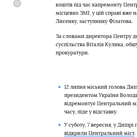
коштів під час капремонту Цент
Viber
місцевих ЗМІ, у цій справі вже 
Лисенку, заступнику Філатова.
За словами директора Центру 
суспільства Віталія Кулика, об
прокуратури.
12 липня міський голова Дні
президентом України Володи
відремонтує Центральний міс
часу, піде у відставку.
У суботу, 7 вересня, у Дніпр
відкрили Центральний міст