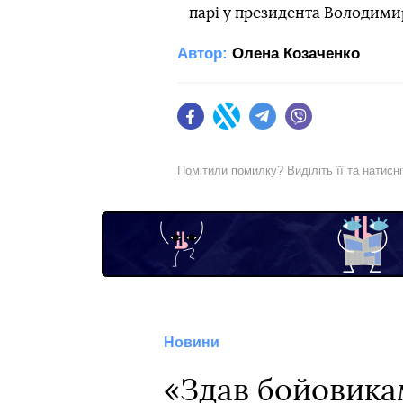
парі у президента Володими
Автор:
Олена Козаченко
Facebook
Twitter
Telegram
Viber
Помітили помилку? Виділіть її та натисн
Новини
«Здав бойовикам