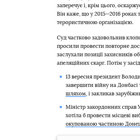
заперечує і, крім цього, оскарж
Він каже, що у 2015—2016 роках 
терористичною організацією.
Суд частково задовольнив клопо
просили провести повторне досл
заслухали позиції захисників о
апеляційних скарг. Потім у засі
13 вересня президент Волод
завершити війну на Донбасі 
шляхом
, і закликав зарубіж
Міністр закордонних справ 
хотіла б провести місцеві ви
окупованою частиною Донець