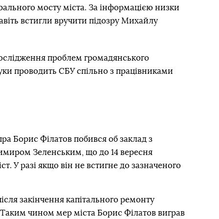
рального мосту міста. За інформацією низки
навіть встигли вручити підозру Михайлу
дослідження проблем громадянського
шуки проводить СБУ спільно з працівниками
пра Борис Філатов побився об заклад з
миром Зеленським, що до 14 вересня
т. У разі якщо він не встигне до зазначеного
і після закінчення капітального ремонту
. Таким чином мер міста Борис Філатов виграв