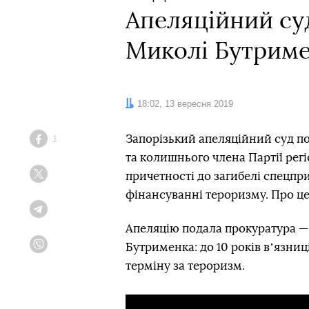
Апеляційний су
Миколі Бутрим
Дата:
18:02, 13 вересня 2019
Запорізький апеляційний суд по
1
Facebook
та колишнього члена Партії рег
причетності до загибелі спецпри
Twitter
фінансуванні тероризму. Про ц
Telegram
Апеляцію подала прокуратура —
Бутрименка: до 10 років вʼязниц
Viber
терміну за тероризм.