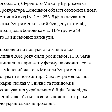
ї області, 61-річного Миколу Бутрименка
 Прокуратура Донецької області оголосила йому
истичний акт) і ч. 2 ст. 258-5 (фінансування
ства, Бутрименко, який був депутатом від
айраді, здав бойовикам «ДНР» групу з 19
ого 10 військових загинули.
дправлена на пошуки льотчиків двох
 липня 2014 року сили російської ППО. Загін
ці вийшли на приватну ферму на околиці села
а, місцевий житель Микола Бутрименко
чувати в його ангарі. Сам Бутрименко, під
карні, поїхав у Сніжне та повідомив
зташування українських бійців. Внаслідок
енців, ще пʼятьох взяли в полон, чотирьом
до українських підрозділів.