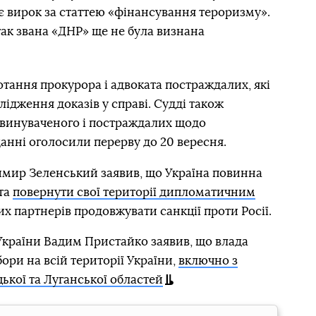
ує вирок за статтею «фінансування тероризму».
так звана «ДНР» ще не була визнана
тання прокурора і адвоката постраждалих, які
ідження доказів у справі. Судді також
бвинуваченого і постраждалих щодо
данні оголосили перерву до 20 вересня.
имир Зеленський заявив, що Україна повинна
та
повернути свої території дипломатичним
них партнерів продовжувати санкції проти Росії.
України Вадим Пристайко заявив, що влада
бори на всій території України,
включно з
кої та Луганської областей