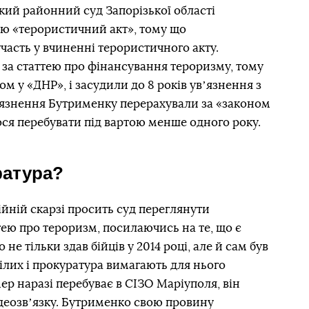
кий районний суд Запорізької області
ею «терористичний акт», тому що
часть у вчиненні терористичного акту.
а статтею про фінансування тероризму, тому
м у «ДНР», і засудили до 8 років увʼязнення з
ʼязнення Бутрименку перерахували за «законом
ся перебувати під вартою менше одного року.
ратура?
йній скарзі просить суд переглянути
ею про тероризм, посилаючись на те, що є
не тільки здав бійців у 2014 році, але й сам був
ілих і прокуратура вимагають для нього
ер наразі перебуває в СІЗО Маріуполя, він
ідеозвʼязку. Бутрименко свою провину