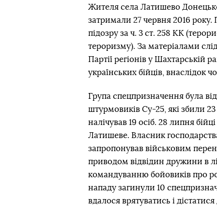
Жителя села Латишево Донецько
затримали 27 червня 2016 року.
підозру за ч. 3 ст. 258 КК (терор
тероризму). За матеріалами слід
Партії регіонів у Шахтарській р
українських бійців, внаслідок ч
Група спецпризначення була ві
штурмовиків Су-25, які збили 23
налічував 19 осіб. 28 липня бій
Латишеве. Власник господарств
запропонував військовим перено
приводом відвідин дружини в лі
командуванню бойовиків про ро
нападу загинули 10 спецпризнач
вдалося врятуватись і дістатися 