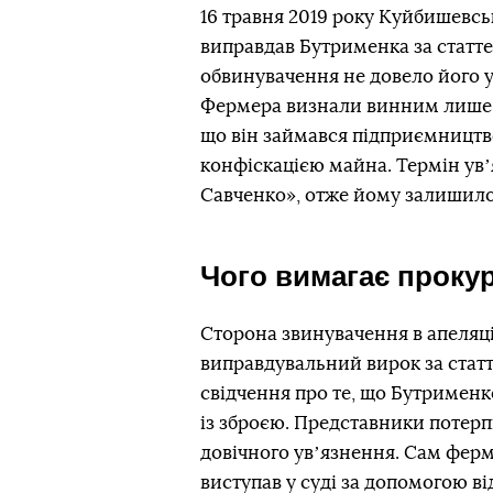
16 травня 2019 року Куйбишевсь
виправдав Бутрименка за статт
обвинувачення не довело його у
Фермера визнали винним лише з
що він займався підприємництво
конфіскацією майна. Термін ув
Савченко», отже йому залишило
Чого вимагає проку
Сторона звинувачення в апеляці
виправдувальний вирок за статт
свідчення про те, що Бутрименко 
із зброєю. Представники потерп
довічного увʼязнення. Сам ферм
виступав у суді за допомогою в