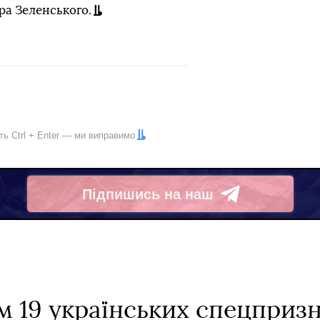
ра Зеленського.
іть
Ctrl
+
Enter
— ми виправимо
Підпишись на наш
Telegram
 19 українських спецпризн