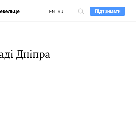
Підтримати
екельце
Пошук
EN
RU
по
сайту
аді Дніпра