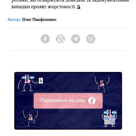
ролики, які оскаржують доведені та задокументовані
випадки прояву жорстокості.
Автор:
Олег Панфілович
Facebook
Twitter
Telegram
Viber
Підпишись на наш
Facebook