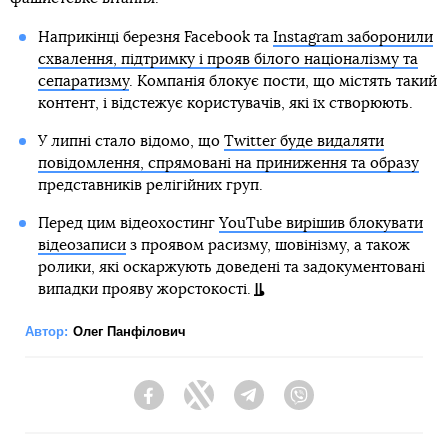
Наприкінці березня Facebook та
Instagram заборонили
схвалення, підтримку і прояв білого націоналізму та
сепаратизму
. Компанія блокує пости, що містять такий
контент, і відстежує користувачів, які їх створюють.
У липні стало відомо, що
Twitter буде видаляти
повідомлення, спрямовані на приниження та образу
представників релігійних груп.
Перед цим відеохостинг
YouTube вирішив блокувати
відеозаписи
з проявом расизму, шовінізму, а також
ролики, які оскаржують доведені та задокументовані
випадки прояву жорстокості.
Автор:
Олег Панфілович
Facebook
Twitter
Telegram
Viber