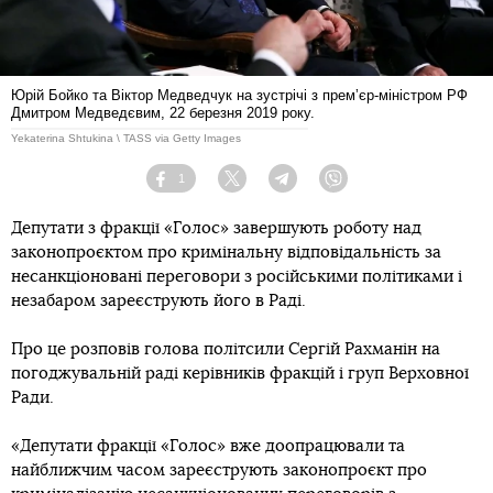
Юрій Бойко та Віктор Медведчук на зустрічі з премʼєр-міністром РФ
Дмитром Медведєвим, 22 березня 2019 року.
Yekaterina Shtukina \ TASS via Getty Images
1
Facebook
Twitter
Telegram
Viber
Депутати з фракції «Голос» завершують роботу над
законопроєктом про кримінальну відповідальність за
несанкціоновані переговори з російськими політиками і
незабаром зареєструють його в Раді.
Про це розповів голова політсили Сергій Рахманін на
погоджувальній раді керівників фракцій і груп Верховної
Ради.
«Депутати фракції «Голос» вже доопрацювали та
найближчим часом зареєструють законопроєкт про