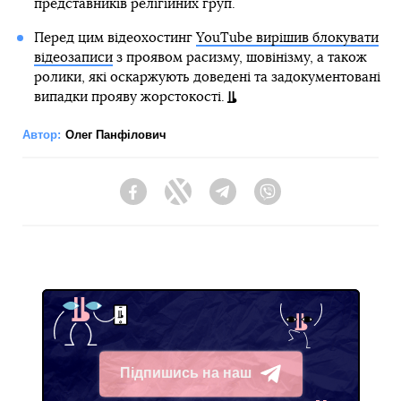
представників релігійних груп.
Перед цим відеохостинг
YouTube вирішив блокувати
відеозаписи
з проявом расизму, шовінізму, а також
ролики, які оскаржують доведені та задокументовані
випадки прояву жорстокості.
Автор:
Олег Панфілович
Facebook
Twitter
Telegram
Viber
Підпишись на наш
Telegram