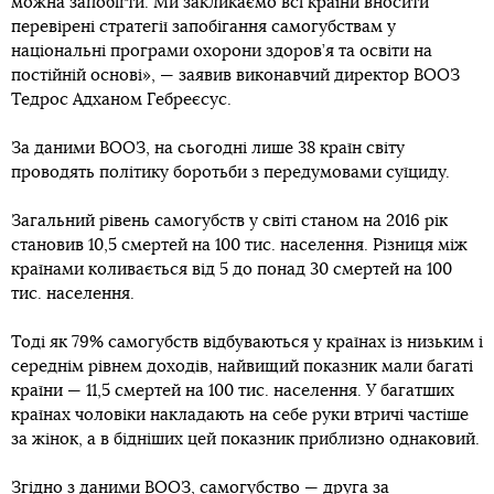
можна запобігти. Ми закликаємо всі країни вносити
перевірені стратегії запобігання самогубствам у
національні програми охорони здоров’я та освіти на
постійній основі», — заявив виконавчий директор ВООЗ
Тедрос Адханом Гебреєсус.
За даними ВООЗ, на сьогодні лише 38 країн світу
проводять політику боротьби з передумовами суїциду.
Загальний рівень самогубств у світі станом на 2016 рік
становив 10,5 смертей на 100 тис. населення. Різниця між
країнами коливається від 5 до понад 30 смертей на 100
тис. населення.
Тоді як 79% самогубств відбуваються у країнах із низьким і
середнім рівнем доходів, найвищий показник мали багаті
країни — 11,5 смертей на 100 тис. населення. У багатших
країнах чоловіки накладають на себе руки втричі частіше
за жінок, а в бідніших цей показник приблизно однаковий.
Згідно з даними ВООЗ, самогубство — друга за