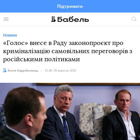
Підтримати
Facebook
Telegram
Twitter
Instagram
Меню
По
по
сай
Новини
«Голос» внесе в Раду законопроєкт про
криміналізацію самовільних переговорів з
російськими політиками
Автор:
Костя Андрейковець
Дата:
13:48, 09 вересня 2019