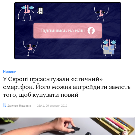
Підпишись на наш
Facebook
Новини
У Європі презентували «етичний»
смартфон. Його можна апгрейдити замість
того, щоб купувати новий
Автор:
Дмитро Мрачник
Дата:
16:41, 09 вересня 2019