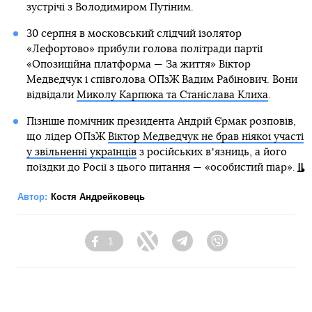
зустрічі з Володимиром Путіним.
30 серпня в московський слідчий ізолятор
«Лефортово» прибули голова політради партії
«Опозиційна платформа — За життя» Віктор
Медведчук і співголова ОПзЖ Вадим Рабінович. Вони
відвідали
Миколу Карпюка та Станіслава Клиха
.
Пізніше помічник президента Андрій Єрмак розповів,
що лідер ОПзЖ
Віктор Медведчук не брав ніякої участі
у звільненні українців
з російських вʼязниць, а його
поїздки до Росії з цього питання — «особистий піар».
Автор:
Костя Андрейковець
1
Facebook
Twitter
Telegram
Viber