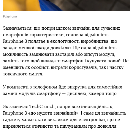
Fairphone
Зазначається, що попри цілком звичайні для сучасних
смартфонів характеристики, головна відмінність
Fairphone 3 полягає в екологічності виробництва, що
завдає меншої шкоди довкіллю. Ще одна відмінність —
можливість замінювати застарілі або зіпсуті модулі,
замість того щоб викидати смартфон і купувати новий. Це
зменшить як особисті витрати користувачів, так і частку
токсичного сміття.
У комплекті з телефоном йде викрутка для самостійної
заміни модулів смартфону — дисплею, камери тощо.
Як зазначає TechCrunch, попри всю інноваційність,
Fairphone 3 «до нудоти звичайний». І саме ця звичайність
гаджету може стати викликом для електроніки, що не
вирізняється етичністю та піклуванням про довкілля.