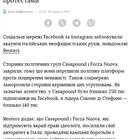
протестами
Автор:
Олег Панфілович
Дата:
22:34, 09 вересня 2019
Facebook
Twitter
Telegram
Viber
Соціальні мережі Facebook та Instagram заблокували
акаунти італійських неофашистських рухів, повідомляє
Reuters
.
Сторінки політичних груп Casapound і Forza Nuova
закрили, тому що вони порушили політику платформ
проти поширення ненависті. Також соцмережі
заморозили сторінки керівників цих угруповань. Як
зазначає агентство, у Casapound було близько 250 тис.
підписників на Facebook, її лідера Сімоне ді Стефано —
близько 140 тис.
Reuters додає, що Casapound і Forza Nuova, які
підтримують вкрай праві ідеології, посилили свій
авторитет в Італії, проводячи кампанії боротьби з