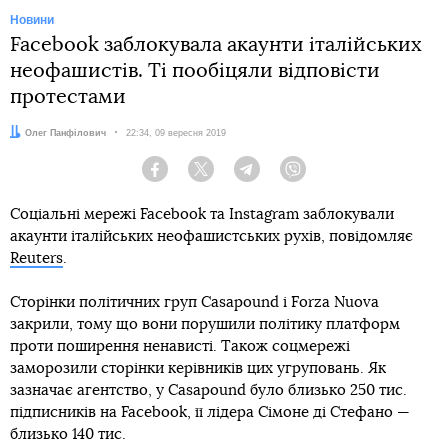
Новини
Facebook заблокувала акаунти італійських
неофашистів. Ті пообіцяли відповісти
протестами
Автор:
Олег Панфілович
Дата:
22:34, 09 вересня 2019
Facebook
Twitter
Telegram
Viber
Соціальні мережі Facebook та Instagram заблокували
акаунти італійських неофашистських рухів, повідомляє
Reuters
.
Сторінки політичних груп Casapound і Forza Nuova
закрили, тому що вони порушили політику платформ
проти поширення ненависті. Також соцмережі
заморозили сторінки керівників цих угруповань. Як
зазначає агентство, у Casapound було близько 250 тис.
підписників на Facebook, її лідера Сімоне ді Стефано —
близько 140 тис.