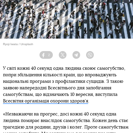
Ryoji Iwata / Unsplash
2
Facebook
Twitter
Telegram
Viber
У світі кожні 40 секунд одна людина скоює самогубство,
попри збільшення кількості країн, що впроваджують
національні програми з профілактики суїцидів. З такою
заявою напередодні Всесвітнього дня запобігання
самогубствам, що відзначають 10 вересня, виступила
Всесвітня організація охорони здоров’я
.
«Незважаючи на прогрес, досі кожні 40 секунд одна
людина помирає внаслідок самогубства. Кожен день стає
трагедією для родини, друзів і колег. Проте самогубствам