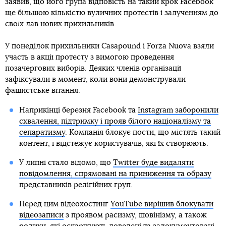
заявив, що його група відповість на такий крок Facebook
ще більшою кількістю вуличних протестів і залученням до
своїх лав нових прихильників.
У понеділок прихильники Casapound і Forza Nuova взяли
участь в акції протесту з вимогою проведення
позачергових виборів. Деяких членів організації
зафіксували в момент, коли вони демонстрували
фашистське вітання.
Наприкінці березня Facebook та
Instagram заборонили
схвалення, підтримку і прояв білого націоналізму та
сепаратизму
. Компанія блокує пости, що містять такий
контент, і відстежує користувачів, які їх створюють.
У липні стало відомо, що
Twitter буде видаляти
повідомлення, спрямовані на приниження та образу
представників релігійних груп.
Перед цим відеохостинг
YouTube вирішив блокувати
відеозаписи
з проявом расизму, шовінізму, а також