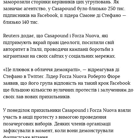
заморозили сторінки керівників цих угруповань. Як
зазначає агентство, у Casapound було близько 250 тис.
підписників на Facebook, її лідера Сімоне ді Стефано —
близько 140 тис.
Reuters додає, що Casapound і Forza Nuova, які
підтримують вкрай праві ідеології, посилили свій
авторитет в Італії, проводячи кампанії боротьби з
мігрантами на своїх сайтах у соціальних мережах.
«Це плювок в обличчя демократії», — відреагував ді
Стефано в Twitter. Лідер Forza Nuova Роберто Фіоре
заявив, що його група відповість на такий крок Facebook
ще більшою кількістю вуличних протестів і залученням до
своїх лав нових прихильників.
У понеділок прихильники Casapound і Forza Nuova взяли
участь в акції протесту з вимогою проведення
позачергових виборів. Деяких членів організації
зафіксували в момент, коли вони демонстрували
фашистське вітання.