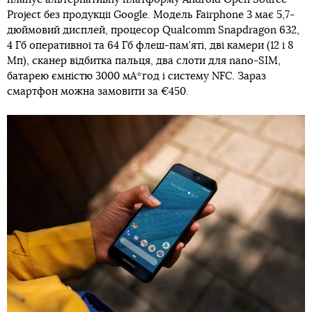
Project без продукції Google. Модель Fairphone 3 має 5,7-
дюймовий дисплей, процесор Qualcomm Snapdragon 632,
4 Гб оперативної та 64 Гб флеш-пам’яті, дві камери (12 і 8
Мп), сканер відбитка пальця, два слоти для nano-SIM,
батарею ємністю 3000 мА*год і систему NFC. Зараз
смартфон можна замовити за €450.