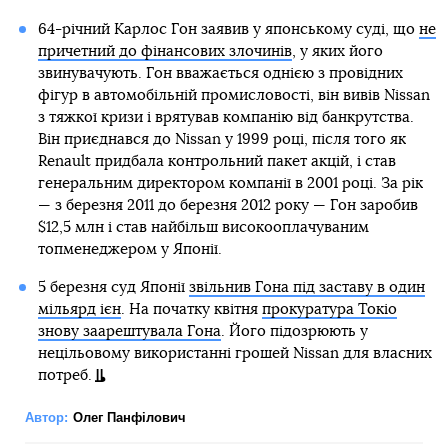
64-річний Карлос Гон заявив у японському суді, що
не
причетний до фінансових злочинів
, у яких його
звинувачують. Гон вважається однією з провідних
фігур в автомобільній промисловості, він вивів Nissan
з тяжкої кризи і врятував компанію від банкрутства.
Він приєднався до Nissan у 1999 році, після того як
Renault придбала контрольний пакет акцій, і став
генеральним директором компанії в 2001 році. За рік
— з березня 2011 до березня 2012 року — Гон заробив
$12,5 млн і став найбільш високооплачуваним
топменеджером у Японії.
5 березня суд Японії
звільнив Гона під заставу в один
мільярд ієн
. На початку квітня
прокуратура Токіо
знову заарештувала Гона
. Його підозрюють у
нецільовому використанні грошей Nissan для власних
потреб.
Автор:
Олег Панфілович