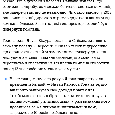
Nissan, яке відбулося 9 вересня. Сайкава зізнався, що
отримав надприбуток у межах бонусної системи компанії,
але заперечував, що це незаконно. Як стало відомо, у 2013
році виконавчий директор отримав додаткові виплати від
компанії близько $445 тис., які гендиректор готовий був
повернути компанії.
Голова ради Ясуші Кімура додав, що Сайкава залишить
займану посаду 16 вересня. У Nissan також підкреслили,
що сподіваються знайти заміну топменеджеру до кінця
наступного місяця. Видання зазначає, що скандал із
переплатами спалахнув на тлі планів компанії скоротити
понад 12 тис. робочих місць в усьому світі.
У листопаді минулого року
в Японії заарештували
президента Renault — Nissan Карлоса Гона
за те, що
він нібито занижував свої доходи у звітах для
Токійської фондової біржі, а також використовував
активи компанії у власних цілях. У разі визнання його
провини за всіма пунктами звинувачення йому
загрожує до 10 років позбавлення волі.