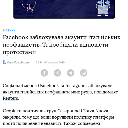
Новини
Facebook заблокувала акаунти італійських
неофашистів. Ті пообіцяли відповісти
протестами
Автор:
Олег Панфілович
Дата:
22:34, 09 вересня 2019
Facebook
Twitter
Telegram
Viber
Соціальні мережі Facebook та Instagram заблокували
акаунти італійських неофашистських рухів, повідомляє
Reuters
.
Сторінки політичних груп Casapound і Forza Nuova
закрили, тому що вони порушили політику платформ
проти поширення ненависті. Також соцмережі