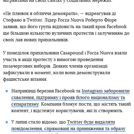
мігрантами на своїх сайтах у соціальних мережах.
«Це плювок в обличчя демократії», — відреагував ді
Стефано в Twitter. Лідер Forza Nuova Роберто Фіоре
заявив, що його група відповість на такий крок Facebook
ще більшою кількістю вуличних протестів і залученням до
своїх лав нових прихильників.
У понеділок прихильники Casapound і Forza Nuova взяли
участь в акції протесту з вимогою проведення
позачергових виборів. Деяких членів організації
зафіксували в момент, коли вони демонстрували
фашистське вітання.
Наприкінці березня Facebook та
Instagram заборонили
схвалення, підтримку і прояв білого націоналізму та
сепаратизму
. Компанія блокує пости, що містять такий
контент, і відстежує користувачів, які їх створюють.
У липні стало відомо, що
Twitter буде видаляти
повідомлення, спрямовані на приниження та образу