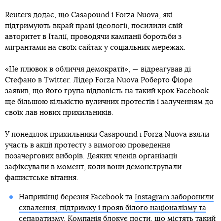
Reuters додає, що Casapound і Forza Nuova, які
підтримують вкрай праві ідеології, посилили свій
авторитет в Італії, проводячи кампанії боротьби з
мігрантами на своїх сайтах у соціальних мережах.
«Це плювок в обличчя демократії», — відреагував ді
Стефано в Twitter. Лідер Forza Nuova Роберто Фіоре
заявив, що його група відповість на такий крок Facebook
ще більшою кількістю вуличних протестів і залученням до
своїх лав нових прихильників.
У понеділок прихильники Casapound і Forza Nuova взяли
участь в акції протесту з вимогою проведення
позачергових виборів. Деяких членів організації
зафіксували в момент, коли вони демонстрували
фашистське вітання.
Наприкінці березня Facebook та
Instagram заборонили
схвалення, підтримку і прояв білого націоналізму та
сепаратизму
. Компанія блокує пости, що містять такий