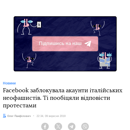
Підпишись на наш
Telegram
Новини
Facebook заблокувала акаунти італійських
неофашистів. Ті пообіцяли відповісти
протестами
Автор:
Олег Панфілович
Дата:
22:34, 09 вересня 2019
Facebook
Twitter
Telegram
Viber