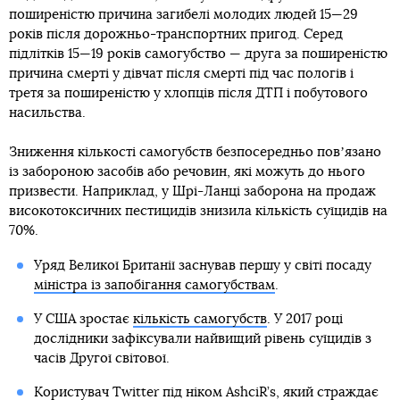
поширеністю причина загибелі молодих людей 15—29
років після дорожньо-транспортних пригод. Серед
підлітків 15—19 років самогубство — друга за поширеністю
причина смерті у дівчат після смерті під час пологів і
третя за поширеністю у хлопців після ДТП і побутового
насильства.
Зниження кількості самогубств безпосередньо повʼязано
із забороною засобів або речовин, які можуть до нього
призвести. Наприклад, у Шрі-Ланці заборона на продаж
високотоксичних пестицидів знизила кількість суїцидів на
70%.
Уряд Великої Британії заснував першу у світі посаду
міністра із запобігання самогубствам
.
У США зростає
кількість самогубств
. У 2017 році
дослідники зафіксували найвищий рівень суїцидів з
часів Другої світової.
Користувач Twitter під ніком AshciR’s, який страждає