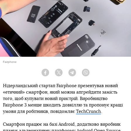
Fairphone
Facebook
Twitter
Telegram
Viber
Нідерландський стартап Fairphone презентував новий
«етичний» смартфон, який можна апгрейдити замість
того, щоб купувати новий пристрій. Виробництво
Fairphone 3 менше шкодить довкіллю та пропонує кращі
умови для робітників, повідомляє
TechCrunch
.
Смартфон працює на базі Android, додатково виробник
планує альтернативну платформу Android Open Source