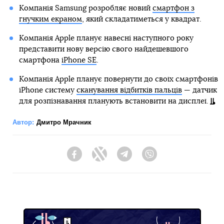
Компанія Samsung розробляє новий
смартфон з
гнучким екраном
, який складатиметься у квадрат.
Компанія Apple планує навесні наступного року
представити нову версію свого найдешевшого
смартфона
iPhone SE
.
Компанія Apple планує повернути до своїх смартфонів
iPhone систему
сканування відбитків пальців
— датчик
для розпізнавання планують встановити на дисплеї.
Автор:
Дмитро Мрачник
Facebook
Twitter
Telegram
Viber