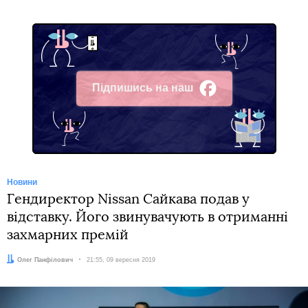
Підпишись на наш
Facebook
Новини
Гендиректор Nissan Сайкава подав у
відставку. Його звинувачують в отриманні
захмарних премій
Автор:
Олег Панфілович
Дата:
21:55, 09 вересня 2019