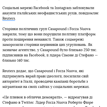
Соціальні мережі Facebook та Instagram заблокували
акаунти італійських неофашистських рухів, повідомляє
Reuters
.
Сторінки політичних груп Casapound і Forza Nuova
закрили, тому що вони порушили політику платформ
проти поширення ненависті. Також соцмережі
заморозили сторінки керівників цих угруповань. Як
зазначає агентство, у Casapound було близько 250 тис.
підписників на Facebook, її лідера Сімоне ді Стефано —
близько 140 тис.
Reuters додає, що Casapound і Forza Nuova, які
підтримують вкрай праві ідеології, посилили свій
авторитет в Італії, проводячи кампанії боротьби з
мігрантами на своїх сайтах у соціальних мережах.
«Це плювок в обличчя демократії», — відреагував ді
Стефано в Twitter. Лідер Forza Nuova Роберто Фіоре