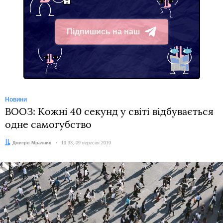
Підпишись на наш
Telegram
Новини
ВООЗ: Кожні 40 секунд у світі відбувається
одне самогубство
Автор:
Дмитро Мрачник
Дата:
19:33, 09 вересня 2019