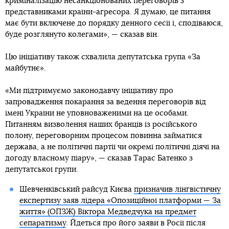
криміналізацію несанкціонованих переговорів з
представниками країни-агресора. Я думаю, це питання
має бути включене до порядку денного сесії і, сподіваюся,
буде розглянуто колегами», — сказав він.
Цю ініціативу також схвалила депутатська група «За
майбутнє».
«Ми підтримуємо законодавчу ініціативу про
запровадження покарання за ведення переговорів від
імені України не уповноваженими на це особами.
Питанням визволення наших бранців із російського
полону, переговорним процесом повинна займатися
держава, а не політичні партії чи окремі політичні діячі на
догоду власному піару», — сказав Тарас Батенко з
депутатської групи.
Шевченківський райсуд Києва
призначив лінгвістичну
експертизу заяв лідера «Опозиційної платформи — За
життя» (ОПЗЖ) Віктора Медведчука на предмет
сепаратизму
. Йдеться про його заяви в Росії після