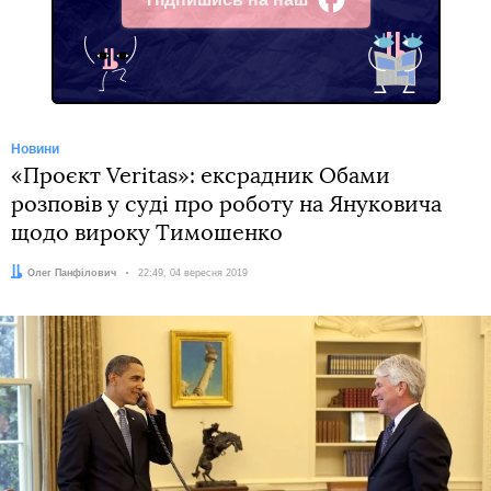
Facebook
Новини
«Проєкт Veritas»: ексрадник Обами
розповів у суді про роботу на Януковича
щодо вироку Тимошенко
Автор:
Олег Панфілович
Дата:
22:49, 04 вересня 2019