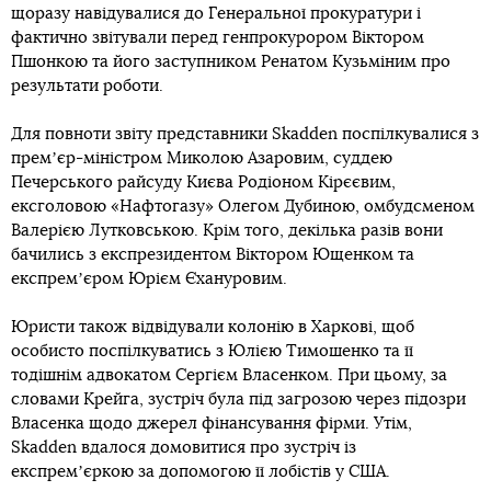
щоразу навідувалися до Генеральної прокуратури і
фактично звітували перед генпрокурором Віктором
Пшонкою та його заступником Ренатом Кузьміним про
результати роботи.
Для повноти звіту представники Skadden поспілкувалися з
премʼєр-міністром Миколою Азаровим, суддею
Печерського райсуду Києва Родіоном Кірєєвим,
ексголовою «Нафтогазу» Олегом Дубиною, омбудсменом
Валерією Лутковською. Крім того, декілька разів вони
бачились з експрезидентом Віктором Ющенком та
експремʼєром Юрієм Єхануровим.
Юристи також відвідували колонію в Харкові, щоб
особисто поспілкуватись з Юлією Тимошенко та її
тодішнім адвокатом Сергієм Власенком. При цьому, за
словами Крейга, зустріч була під загрозою через підозри
Власенка щодо джерел фінансування фірми. Утім,
Skadden вдалося домовитися про зустріч із
експремʼєркою за допомогою її лобістів у США.