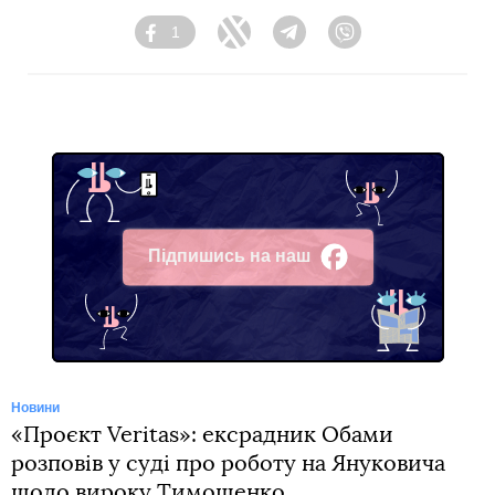
1
Facebook
Twitter
Telegram
Viber
Підпишись на наш
Facebook
Новини
«Проєкт Veritas»: ексрадник Обами
розповів у суді про роботу на Януковича
щодо вироку Тимошенко