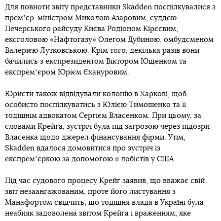
Для повноти звіту представники Skadden поспілкувалися з
премʼєр-міністром Миколою Азаровим, суддею
Печерського райсуду Києва Родіоном Кірєєвим,
ексголовою «Нафтогазу» Олегом Дубиною, омбудсменом
Валерією Лутковською. Крім того, декілька разів вони
бачились з експрезидентом Віктором Ющенком та
експремʼєром Юрієм Єхануровим.
Юристи також відвідували колонію в Харкові, щоб
особисто поспілкуватись з Юлією Тимошенко та її
тодішнім адвокатом Сергієм Власенком. При цьому, за
словами Крейга, зустріч була під загрозою через підозри
Власенка щодо джерел фінансування фірми. Утім,
Skadden вдалося домовитися про зустріч із
експремʼєркою за допомогою її лобістів у США.
Під час судового процесу Крейг заявив, що вважає свій
звіт незаангажованим, проте його листування з
Манафортом свідчить, що тодішня влада в Україні була
неабияк задоволена звітом Крейга і враженням, яке