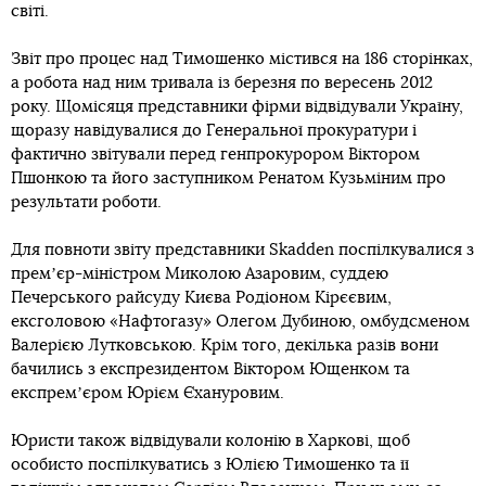
світі.
Звіт про процес над Тимошенко містився на 186 сторінках,
а робота над ним тривала із березня по вересень 2012
року. Щомісяця представники фірми відвідували Україну,
щоразу навідувалися до Генеральної прокуратури і
фактично звітували перед генпрокурором Віктором
Пшонкою та його заступником Ренатом Кузьміним про
результати роботи.
Для повноти звіту представники Skadden поспілкувалися з
премʼєр-міністром Миколою Азаровим, суддею
Печерського райсуду Києва Родіоном Кірєєвим,
ексголовою «Нафтогазу» Олегом Дубиною, омбудсменом
Валерією Лутковською. Крім того, декілька разів вони
бачились з експрезидентом Віктором Ющенком та
експремʼєром Юрієм Єхануровим.
Юристи також відвідували колонію в Харкові, щоб
особисто поспілкуватись з Юлією Тимошенко та її