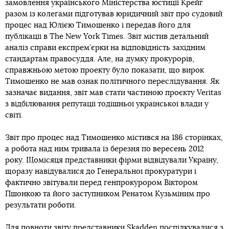
замовлення українського Міністерства юстиції Крейг
разом із колегами підготував юридичний звіт про судовий
процес над Юлією Тимошенко і передав його для
публікації в The New York Times. Звіт містив детальний
аналіз справи експрем’єрки на відповідність західним
стандартам правосуддя. Але, на думку прокурорів,
справжньою метою проекту було показати, що вирок
Тимошенко не мав ознак політичного переслідування. Як
зазначає видання, звіт мав стати частиною проєкту Veritas
з відбілювання репутації тодішньої української влади у
світі.
Звіт про процес над Тимошенко містився на 186 сторінках,
а робота над ним тривала із березня по вересень 2012
року. Щомісяця представники фірми відвідували Україну,
щоразу навідувалися до Генеральної прокуратури і
фактично звітували перед генпрокурором Віктором
Пшонкою та його заступником Ренатом Кузьміним про
результати роботи.
Для повноти звіту представники Skadden поспілкувалися з