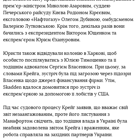
премʼєр-міністром Миколою Азаровим, суддею
Печерського райсуду Києва Родіоном Кірєєвим,
ексголовою «Нафтогазу» Олегом Дубиною, омбудсменом
Валерією Лутковською. Крім того, декілька разів вони
бачились з експрезидентом Віктором Ющенком та
експремʼєром Юрієм Єхануровим.
Юристи також відвідували колонію в Харкові, щоб
особисто поспілкуватись з Юлією Тимошенко та її
тодішнім адвокатом Сергієм Власенком. При цьому, за
словами Крейга, зустріч була під загрозою через підозри
Власенка щодо джерел фінансування фірми. Утім,
Skadden вдалося домовитися про зустріч із
експремʼєркою за допомогою її лобістів у США.
Під час судового процесу Крейг заявив, що вважає свій
звіт незаангажованим, проте його листування з
Манафортом свідчить, що тодішня влада в Україні була
неабияк задоволена звітом Крейга і враженням, яке
робота справляла на західних партнерів України.