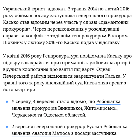
Український юрист, адвокат. З травня 2014 по лютий 2016
року обіймав посаду заступника генерального прокурора.
Касько став відомим через участь у справі «діамантових
прокурорів». Через перешкоджання у розслідуванні
справи та конфлікт з тодішнім генпрокурором Віктором
Шокіним у лютому 2016-го Касько подав у відставку.
У квітні 2016 року Генпрокуратура повідомила Каську про
підозру в шахрайстві при отриманні службових квартир і
вручила клопотання про взяття під варту. Однак
Печерський райсуд відмовився заарештувати Каська. У
травні того ж року Апеляційний суд Києва зняв арешт з
його квартири.
У середу, 4 вересня, стало відомо, що
Рябошапка
звільнив прокурорів
Вінницької, Житомирської,
Черкаської та Одеської областей.
2 вересня генеральний прокурор Руслан Рябошапка
звільнив Анатолія Матіоса
з посади заступника