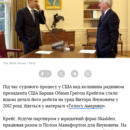
The White House / Flickr
1
Facebook
Twitter
Telegram
Viber
Під час судового процесу у США над колишнім радником
президента США Барака Обами Грегом Крейгом стали
відомі деталі його роботи на уряд Віктора Януковича у
2012 році, йдеться у матеріалі «
Голосу Америки
».
Крейг, будучи партнером у юридичній фірмі Skadden,
працював разом із Полом Манафортом для Януковича. На