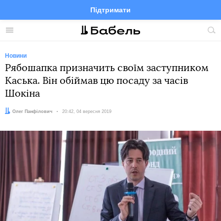
Підтримати
Facebook
Telegram
Twitter
Instagram
Меню
По
по
сай
Новини
Рябошапка призначить своїм заступником
Каська. Він обіймав цю посаду за часів
Шокіна
Автор:
Олег Панфілович
Дата:
20:42, 04 вересня 2019