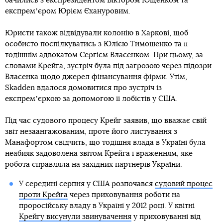
бачились з експрезидентом Віктором Ющенком та
експремʼєром Юрієм Єхануровим.
Юристи також відвідували колонію в Харкові, щоб
особисто поспілкуватись з Юлією Тимошенко та її
тодішнім адвокатом Сергієм Власенком. При цьому, за
словами Крейга, зустріч була під загрозою через підозри
Власенка щодо джерел фінансування фірми. Утім,
Skadden вдалося домовитися про зустріч із
експремʼєркою за допомогою її лобістів у США.
Під час судового процесу Крейг заявив, що вважає свій
звіт незаангажованим, проте його листування з
Манафортом свідчить, що тодішня влада в Україні була
неабияк задоволена звітом Крейга і враженням, яке
робота справляла на західних партнерів України.
У середині серпня у США розпочався
судовий процес
проти Крейга
через приховування роботи на
проросійську владу в Україні у 2012 році. У квітні
Крейгу висунули звинувачення
у приховуванні від