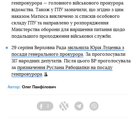
генпрокурора — головного військового прокурора
відомства. Також у ГПУ зазначили, що згідно з цим
наказом Матіоса виключено зі списків особового
складу ГПУ та направлено у розпорядження
Міністерства оборони для вирішення питання щодо
подальшого проходження військової служби.
29 серпня Верховна Рада
звільнила Юрія Луценка з
посади генерального прокурора
. За проголосували
317 народних депутатів. Після цього ВР проголосувала
за
призначення Руслана Рябошапки на посаду
генпрокурора
.
Автор:
Олег Панфілович
2
Facebook
Twitter
Telegram
Viber