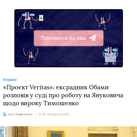
Підпишись на наш
Telegram
Новини
«Проєкт Veritas»: ексрадник Обами
розповів у суді про роботу на Януковича
щодо вироку Тимошенко
Автор:
Олег Панфілович
Дата:
22:49, 04 вересня 2019