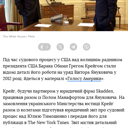
The White House / Flickr
1
Facebook
Twitter
Telegram
Viber
Під час судового процесу у США над колишнім радником
президента США Барака Обами Грегом Крейгом стали
відомі деталі його роботи на уряд Віктора Януковича у
2012 році, йдеться у матеріалі «
Голосу Америки
».
Крейг, будучи партнером у юридичній фірмі Skadden,
працював разом із Полом Манафортом для Януковича. На
замовлення українського Міністерства юстиції Крейг
разом із колегами підготував юридичний звіт про судовий
процес над Юлією Тимошенко і передав його для
публікації в The New York Times. Звіт містив детальний