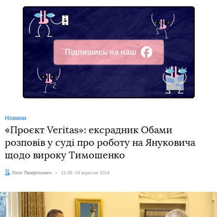
Підпишись на наш
Facebook
Новини
«Проєкт Veritas»: ексрадник Обами
розповів у суді про роботу на Януковича
щодо вироку Тимошенко
Автор:
Олег Панфілович
Дата:
22:49, 04 вересня 2019