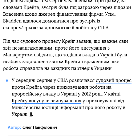
тодішнім адвокатом Сергієм Власенком. При цьому, за
словами Крейга, зустріч була під загрозою через підозри
Власенка щодо джерел фінансування фірми. Утім,
Skadden вдалося домовитися про зустріч із
експремʼєркою за допомогою її лобістів у США.
Під час судового процесу Крейг заявив, що вважає свій
звіт незаангажованим, проте його листування з
Манафортом свідчить, що тодішня влада в Україні була
неабияк задоволена звітом Крейга і враженням, яке
робота справляла на західних партнерів України.
У середині серпня у США розпочався
судовий процес
проти Крейга
через приховування роботи на
проросійську владу в Україні у 2012 році. У квітні
Крейгу висунули звинувачення
у приховуванні від
Міністерства юстиції інформації про його роботу в
Україні.
Автор:
Олег Панфілович