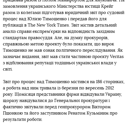
працював разом із Полом Манафортом для Януковича. На
замовлення українського Міністерства юстиції Крейг
разом із колегами підготував юридичний звіт про судовий
процес над Юлією Тимошенко і передав його для
публікації в The New York Times. Звіт містив детальний
аналіз справи експрем’єрки на відповідність західним
стандартам правосуддя. Але, на думку прокурорів,
справжньою метою проекту було показати, що вирок
Тимошенко не мав ознак політичного переслідування. Як
зазначає видання, звіт мав стати частиною проєкту Veritas
з відбілювання репутації тодішньої української влади у
світі.
Звіт про процес над Тимошенко містився на 186 сторінках,
а робота над ним тривала із березня по вересень 2012
року. Щомісяця представники фірми відвідували Україну,
щоразу навідувалися до Генеральної прокуратури і
фактично звітували перед генпрокурором Віктором
Пшонкою та його заступником Ренатом Кузьміним про
результати роботи.