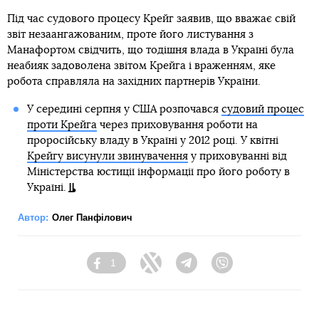
Під час судового процесу Крейг заявив, що вважає свій
звіт незаангажованим, проте його листування з
Манафортом свідчить, що тодішня влада в Україні була
неабияк задоволена звітом Крейга і враженням, яке
робота справляла на західних партнерів України.
У середині серпня у США розпочався
судовий процес
проти Крейга
через приховування роботи на
проросійську владу в Україні у 2012 році. У квітні
Крейгу висунули звинувачення
у приховуванні від
Міністерства юстиції інформації про його роботу в
Україні.
Автор:
Олег Панфілович
1
Facebook
Twitter
Telegram
Viber