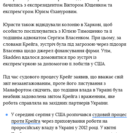
бачились з експрезидентом Віктором Ющенком та
експремʼєром Юрієм Єхануровим.
Юристи також відвідували колонію в Харкові, щоб
особисто поспілкуватись з Юлією Тимошенко та її
тодішнім адвокатом Сергієм Власенком. При цьому, за
словами Крейга, зустріч була під загрозою через підозри
Власенка щодо джерел фінансування фірми. Утім,
Skadden вдалося домовитися про зустріч із
експремʼєркою за допомогою її лобістів у США.
Під час судового процесу Крейг заявив, що вважає свій
звіт незаангажованим, проте його листування з
Манафортом свідчить, що тодішня влада в Україні була
неабияк задоволена звітом Крейга і враженням, яке
робота справляла на західних партнерів України.
У середині серпня у США розпочався
судовий процес
проти Крейга
через приховування роботи на
проросійську владу в Україні у 2012 році. У квітні