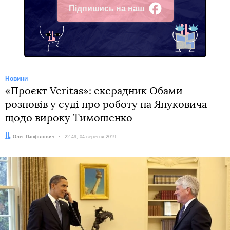
Підпишись на наш
Facebook
Новини
«Проєкт Veritas»: ексрадник Обами
розповів у суді про роботу на Януковича
щодо вироку Тимошенко
Автор:
Олег Панфілович
Дата:
22:49, 04 вересня 2019