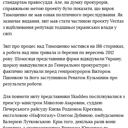
стандартам правосуддя. Але, на думку прокурорів,
справжньою метою проекту було показати, що вирок
Тимошенко не мав ознак політичного переслідування. Як
зазначає видання, звіт мав стати частиною проєкту Veritas
з відбілювання репутації тодішньої української влади у
світі.
Звіт про процес над Тимошенко містився на 186 сторінках,
а робота над ним тривала із березня по вересень 2012
року. Щомісяця представники фірми відвідували Україну,
щоразу навідувалися до Генеральної прокуратури і
фактично звітували перед генпрокурором Віктором
Пшонкою та його заступником Ренатом Кузьміним про
результати роботи.
Для повноти звіту представники Skadden поспілкувалися з
премʼєр-міністром Миколою Азаровим, суддею
Печерського райсуду Києва Родіоном Кірєєвим,
ексголовою «Нафтогазу» Олегом Дубиною, омбудсменом
Валерією Лутковською. Крім того, декілька разів вони