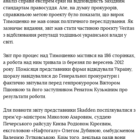
аналіз справи експрем’єрки на відповідність західним
стандартам правосуддя. Але, на думку прокурорів,
справжньою метою проекту було показати, що вирок
Тимошенко не мав ознак політичного переслідування. Як
зазначає видання, звіт мав стати частиною проєкту Veritas
з відбілювання репутації тодішньої української влади у
світі.
Звіт про процес над Тимошенко містився на 186 сторінках,
а робота над ним тривала із березня по вересень 2012
року. Щомісяця представники фірми відвідували Україну,
щоразу навідувалися до Генеральної прокуратури і
фактично звітували перед генпрокурором Віктором
Пшонкою та його заступником Ренатом Кузьміним про
результати роботи.
Для повноти звіту представники Skadden поспілкувалися з
премʼєр-міністром Миколою Азаровим, суддею
Печерського райсуду Києва Родіоном Кірєєвим,
ексголовою «Нафтогазу» Олегом Дубиною, омбудсменом
Валерією Лутковською. Крім того, декілька разів вони