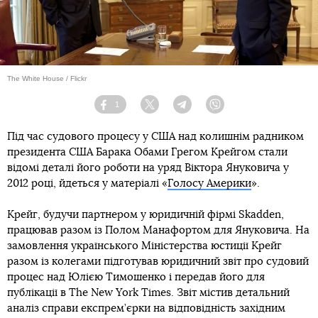
The White House / Flickr
1
Facebook
Twitter
Telegram
Viber
Під час судового процесу у США над колишнім радником
президента США Барака Обами Грегом Крейгом стали
відомі деталі його роботи на уряд Віктора Януковича у
2012 році, йдеться у матеріалі «
Голосу Америки
».
Крейг, будучи партнером у юридичній фірмі Skadden,
працював разом із Полом Манафортом для Януковича. На
замовлення українського Міністерства юстиції Крейг
разом із колегами підготував юридичний звіт про судовий
процес над Юлією Тимошенко і передав його для
публікації в The New York Times. Звіт містив детальний
аналіз справи експрем’єрки на відповідність західним