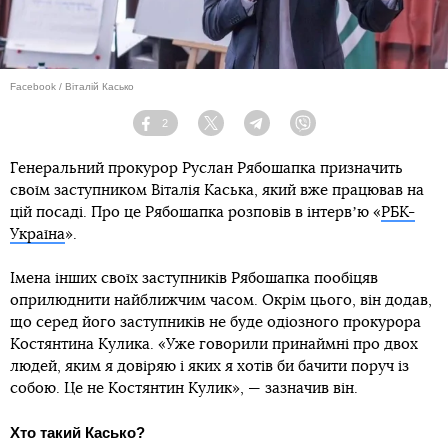
Facebook / Віталій Касько
2
Facebook
Twitter
Telegram
Viber
Генеральний прокурор Руслан Рябошапка призначить
своїм заступником Віталія Каська, який вже працював на
цій посаді. Про це Рябошапка розповів в інтервʼю «
РБК-
Україна
».
Імена інших своїх заступників Рябошапка пообіцяв
оприлюднити найближчим часом. Окрім цього, він додав,
що серед його заступників не буде одіозного прокурора
Костянтина Кулика. «Уже говорили принаймні про двох
людей, яким я довіряю і яких я хотів би бачити поруч із
собою. Це не Костянтин Кулик», — зазначив він.
Хто такий Касько?