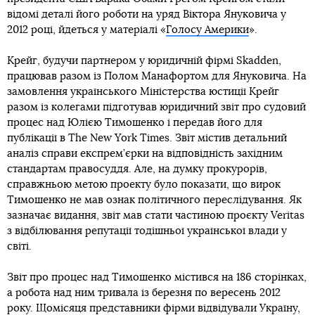
відомі деталі його роботи на уряд Віктора Януковича у
2012 році, йдеться у матеріалі «
Голосу Америки
».
Крейг, будучи партнером у юридичній фірмі Skadden,
працював разом із Полом Манафортом для Януковича. На
замовлення українського Міністерства юстиції Крейг
разом із колегами підготував юридичний звіт про судовий
процес над Юлією Тимошенко і передав його для
публікації в The New York Times. Звіт містив детальний
аналіз справи експрем’єрки на відповідність західним
стандартам правосуддя. Але, на думку прокурорів,
справжньою метою проекту було показати, що вирок
Тимошенко не мав ознак політичного переслідування. Як
зазначає видання, звіт мав стати частиною проєкту Veritas
з відбілювання репутації тодішньої української влади у
світі.
Звіт про процес над Тимошенко містився на 186 сторінках,
а робота над ним тривала із березня по вересень 2012
року. Щомісяця представники фірми відвідували Україну,