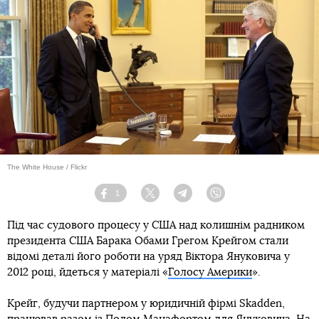
The White House / Flickr
1
Facebook
Twitter
Telegram
Viber
Під час судового процесу у США над колишнім радником
президента США Барака Обами Грегом Крейгом стали
відомі деталі його роботи на уряд Віктора Януковича у
2012 році, йдеться у матеріалі «
Голосу Америки
».
Крейг, будучи партнером у юридичній фірмі Skadden,