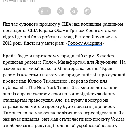
The White House / Flickr
1
Facebook
Twitter
Telegram
Viber
Під час судового процесу у США над колишнім радником
президента США Барака Обами Грегом Крейгом стали
відомі деталі його роботи на уряд Віктора Януковича у
2012 році, йдеться у матеріалі «
Голосу Америки
».
Крейг, будучи партнером у юридичній фірмі Skadden,
працював разом із Полом Манафортом для Януковича. На
замовлення українського Міністерства юстиції Крейг
разом із колегами підготував юридичний звіт про судовий
процес над Юлією Тимошенко і передав його для
публікації в The New York Times. Звіт містив детальний
аналіз справи експрем’єрки на відповідність західним
стандартам правосуддя. Але, на думку прокурорів,
справжньою метою проекту було показати, що вирок
Тимошенко не мав ознак політичного переслідування. Як
зазначає видання, звіт мав стати частиною проєкту Veritas
з відбілювання репутації тодішньої української влади у