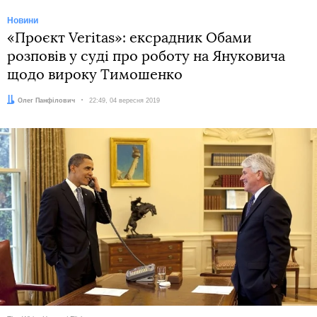
Новини
«Проєкт Veritas»: ексрадник Обами
розповів у суді про роботу на Януковича
щодо вироку Тимошенко
Автор:
Олег Панфілович
Дата:
22:49, 04 вересня 2019