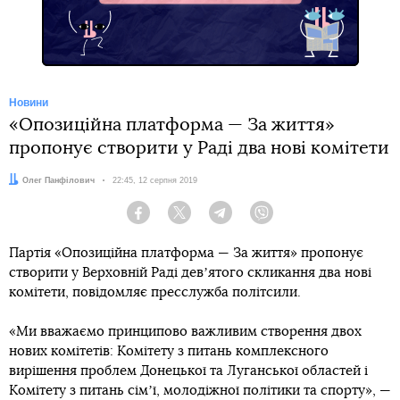
Новини
«Опозиційна платформа — За життя»
пропонує створити у Раді два нові комітети
Автор:
Олег Панфілович
Дата:
22:45, 12 серпня 2019
Facebook
Twitter
Telegram
Viber
Партія «Опозиційна платформа — За життя» пропонує
створити у Верховній Раді девʼятого скликання два нові
комітети, повідомляє пресслужба політсили.
«Ми вважаємо принципово важливим створення двох
нових комітетів: Комітету з питань комплексного
вирішення проблем Донецької та Луганської областей і
Комітету з питань сімʼї, молодіжної політики та спорту», —