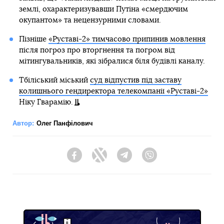
землі, охарактеризувавши Путіна «смердючим
окупантом» та нецензурними словами.
Пізніше
«Руставі-2» тимчасово припинив мовлення
після погроз про вторгнення та погром від
мітингувальників, які зібралися біля будівлі каналу.
Тбіліський міський
суд відпустив під заставу
колишнього гендиректора телекомпанії «Руставі-2»
Ніку Гварамію.
Автор:
Олег Панфілович
Facebook
Twitter
Telegram
Viber