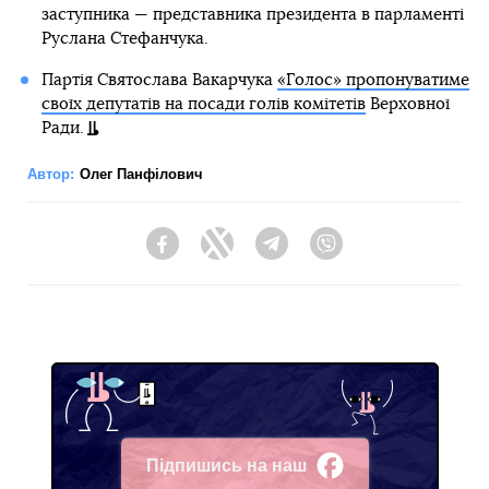
заступника — представника президента в парламенті
Руслана Стефанчука.
Партія Святослава Вакарчука
«Голос» пропонуватиме
своїх депутатів на посади голів комітетів
Верховної
Ради.
Автор:
Олег Панфілович
Facebook
Twitter
Telegram
Viber
Підпишись на наш
Facebook