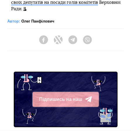
своїх депутатів на посади голів комітетів
Верховної
Ради.
Автор:
Олег Панфілович
Facebook
Twitter
Telegram
Viber
Підпишись на наш
Telegram