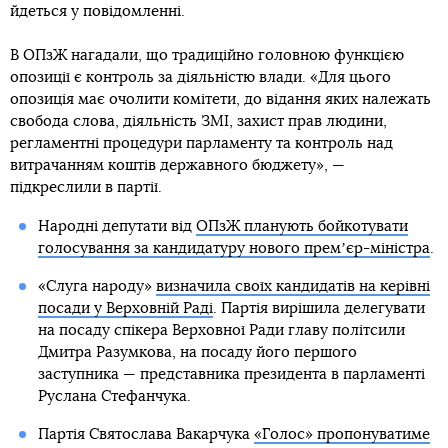
йдеться у повідомленні.
В ОПзЖ нагадали, що традиційно головною функцією
опозиції є контроль за діяльністю влади. «Для цього
опозиція має очолити комітети, до відання яких належать
свобода слова, діяльність ЗМІ, захист прав людини,
регламентні процедури парламенту та контроль над
витрачанням коштів державного бюджету», —
підкреслили в партії.
Народні депутати від
ОПзЖ планують бойкотувати
голосування за кандидатуру нового премʼєр-міністра
.
«Слуга народу»
визначила своїх кандидатів на керівні
посади у Верховній Раді
. Партія вирішила делегувати
на посаду спікера Верховної Ради главу політсили
Дмитра Разумкова, на посаду його першого
заступника — представника президента в парламенті
Руслана Стефанчука.
Партія Святослава Вакарчука
«Голос» пропонуватиме