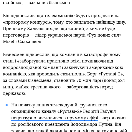
особою», — зазначив бізнесмен.
Він підкреслив, що телекомпанію будуть продавати на
«прозорому конкурсі», тому, хто заплатить найвищу ціну.
При цьому Халваші додав, що єдиний, з ким не буде
переговорів — лідер української партії «Рух нових сил»
Міхеїл Саакашвілі.
Бізнесмен підкреслив, що компанія в катастрофічному
стані і «заборгувала практично всім, починаючи від
водорозподільної компанії і закінчуючи американською
компанією, яка проводить екзитполи». Борг «Руставі-2»,
за словами бізнесмена, становить 70 млн ларі (понад $24
млн), майже третина якого — заборгованість перед
державою.
На початку липня телеведучий грузинського
опозиційного каналу «Руставі-2»
Георгій Габунія
нецензурно висловився в прямому ефірі
, звертаючись
до російського президента Володимира Путіна. Він
заявив, що «такій людині» немає місця на грузинській