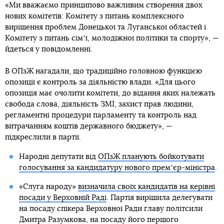
«Ми вважаємо принципово важливим створення двох
нових комітетів: Комітету з питань комплексного
вирішення проблем Донецької та Луганської областей і
Комітету з питань сімʼї, молодіжної політики та спорту», —
йдеться у повідомленні.
В ОПзЖ нагадали, що традиційно головною функцією
опозиції є контроль за діяльністю влади. «Для цього
опозиція має очолити комітети, до відання яких належать
свобода слова, діяльність ЗМІ, захист прав людини,
регламентні процедури парламенту та контроль над
витрачанням коштів державного бюджету», —
підкреслили в партії.
Народні депутати від
ОПзЖ планують бойкотувати
голосування за кандидатуру нового премʼєр-міністра
.
«Слуга народу»
визначила своїх кандидатів на керівні
посади у Верховній Раді
. Партія вирішила делегувати
на посаду спікера Верховної Ради главу політсили
Дмитра Разумкова, на посаду його першого