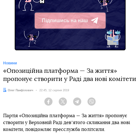
Підпишись на наш
Telegram
Новини
«Опозиційна платформа — За життя»
пропонує створити у Раді два нові комітети
Автор:
Олег Панфілович
Дата:
22:45, 12 серпня 2019
Facebook
Twitter
Telegram
Viber
Партія «Опозиційна платформа — За життя» пропонує
створити у Верховній Раді девʼятого скликання два нові
комітети, повідомляє пресслужба політсили.