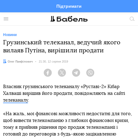
Підтримати
Facebook
Telegram
Twitter
Instagram
Меню
По
по
сай
Новини
Грузинський телеканал, ведучий якого
вилаяв Путіна, вирішили продати
Автор:
Олег Панфілович
Дата:
21:30, 12 серпня 2019
Facebook
Twitter
Telegram
Viber
Власник грузинського телеканалу «Руставі-2» Кібар
Халваші вирішив його продати, повідомляють на сайті
телеканалу
.
«На жаль, мої фінансові можливості недостатні для того,
щоб вивести телекомпанію з глибокої фінансової кризи,
тому я прийняв рішення про продаж телекомпанії і
готовий до переговорів з будь-якою зацікавленою