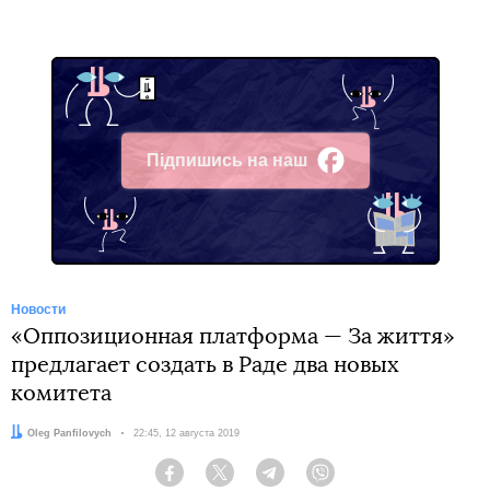
Підпишись на наш
Facebook
Новости
«Оппозиционная платформа — За життя»
предлагает создать в Раде два новых
комитета
Автор:
Oleg Panfilovych
Дата:
22:45, 12 августа 2019
Facebook
Twitter
Telegram
Viber