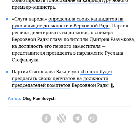
бойкотировать голосование за кандидатуру нового
премьер-министра
.
«Слуга народа»
определила своих кандидатов на
руководящие должности в Верховной Раде
. Партия
решила делегировать на должность спикера
Верховной Рады главу политсилы Дмитрия Разумкова,
на должность его первого заместителя —
представителя президента в парламенте Руслана
Стефанчука.
Партия Святослава Вакарчука
«Голос» будет
предлагать своих депутатов на должности
председателей комитетов
Верховной Рады.
Автор:
Oleg Panfilovych
Facebook
Twitter
Telegram
Viber