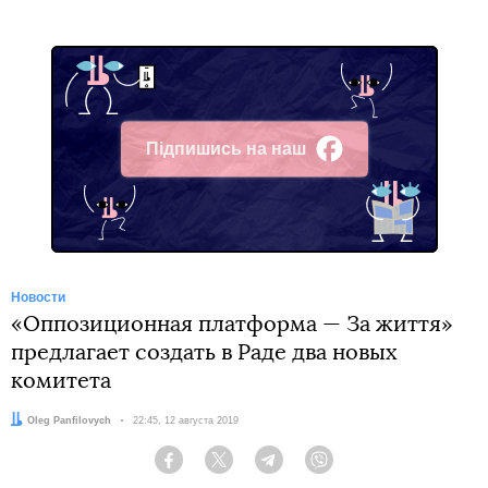
Підпишись на наш
Facebook
Новости
«Оппозиционная платформа — За життя»
предлагает создать в Раде два новых
комитета
Автор:
Oleg Panfilovych
Дата:
22:45, 12 августа 2019
Facebook
Twitter
Telegram
Viber