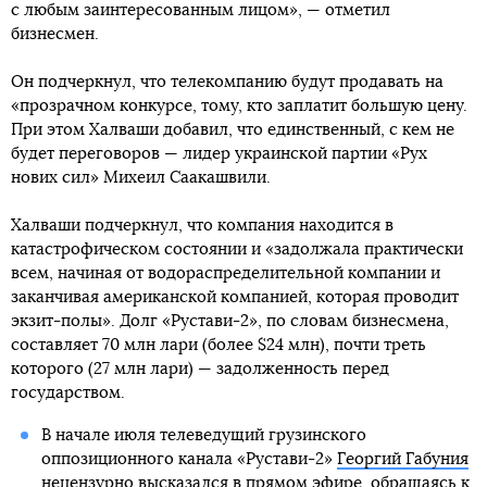
с любым заинтересованным лицом», — отметил
бизнесмен.
Он подчеркнул, что телекомпанию будут продавать на
«прозрачном конкурсе, тому, кто заплатит большую цену.
При этом Халваши добавил, что единственный, с кем не
будет переговоров — лидер украинской партии «Рух
нових сил» Михеил Саакашвили.
Халваши подчеркнул, что компания находится в
катастрофическом состоянии и «задолжала практически
всем, начиная от водораспределительной компании и
заканчивая американской компанией, которая проводит
экзит-полы». Долг «Рустави-2», по словам бизнесмена,
составляет 70 млн лари (более $24 млн), почти треть
которого (27 млн ​​лари) — задолженность перед
государством.
В начале июля телеведущий грузинского
оппозиционного канала «Рустави-2»
Георгий Габуния
нецензурно высказался в прямом эфире
, обращаясь к