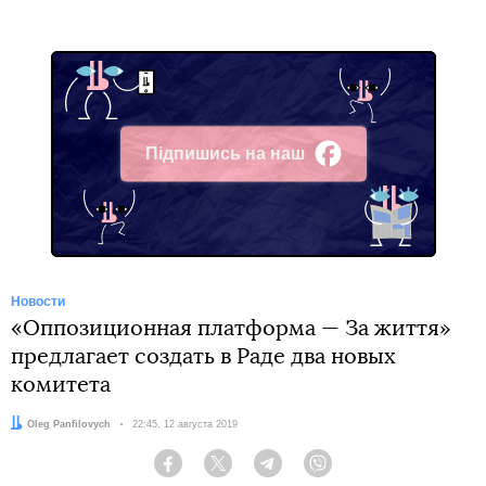
Підпишись на наш
Facebook
Новости
«Оппозиционная платформа — За життя»
предлагает создать в Раде два новых
комитета
Автор:
Oleg Panfilovych
Дата:
22:45, 12 августа 2019
Facebook
Twitter
Telegram
Viber