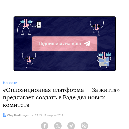
Підпишись на наш
Telegram
Новости
«Оппозиционная платформа — За життя»
предлагает создать в Раде два новых
комитета
Автор:
Oleg Panfilovych
Дата:
22:45, 12 августа 2019
Facebook
Twitter
Telegram
Viber