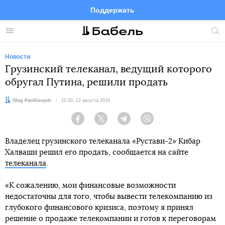
Поддержать
Facebook
Telegram
Twitter
Instagram
Меню
Пои
по
сай
Новости
Грузинский телеканал, ведущий которого
обругал Путина, решили продать
Автор:
Oleg Panfilovych
Дата:
21:30, 12 августа 2019
Facebook
Twitter
Telegram
Viber
Владелец грузинского телеканала «Рустави-2» Кибар
Халваши решил его продать, сообщается на сайте
телеканала
.
«К сожалению, мои финансовые возможности
недостаточны для того, чтобы вывести телекомпанию из
глубокого финансового кризиса, поэтому я принял
решение о продаже телекомпании и готов к переговорам