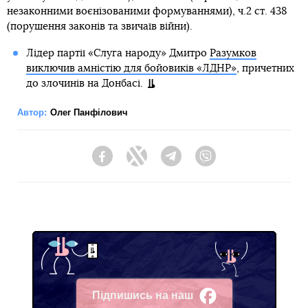
незаконними воєнізованими формуваннями), ч.2 ст. 438
(порушення законів та звичаїв війни).
Лідер партії «Слуга народу» Дмитро
Разумков
виключив амністію для бойовиків «ЛДНР»
, причетних
до злочинів на Донбасі.
Автор:
Олег Панфілович
Facebook
Twitter
Telegram
Viber
Підпишись на наш
Facebook