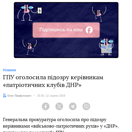
Підпишись на наш
Facebook
Новини
ГПУ оголосила підозру керівникам
«патріотичних клубів ДНР»
Автор:
Олег Панфілович
Дата:
20:30, 12 серпня 2019
Facebook
Twitter
Telegram
Viber
Генеральна прокуратура оголосила про підозру
керівниками «військово-патріотичних рухів» у «ДНР»,