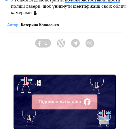
У Гонконзі демонстранти
почали застосували проти
поліції лазери
, щоб уникнути ідентифікації своїх облич
камерами.
Автор:
Катерина Коваленко
1
Facebook
Twitter
Telegram
Viber
Підпишись на наш
Facebook