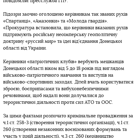
повідомляє пресслужба ГПУ.
Підозри заочно оголошено керівникам так званих рухів
«Спартанці», «Амазонки» та «Молода гвардія».
«Прокуратура встановила, що керівники вказаних рухів
підтримують російську неоімперську геополітичну
доктрину «руссий мир» та ідеї від’єднання Донецької
області від України.
Керівники «патріотичних клубів» вербують мешканців
Донецької області віком від 5 до 18 років під виглядом
військово-патріотичного навчання та виступів на
військово-спортивних заходах. Дітей вчать користуватися
зброєю, боєприпасами та вибухонебезпечними
речовинами, щоб надалі вони долучалися до
терористичної діяльності проти сил АТО та ООС.
За цими фактами розпочато кримінальне провадження за
ч.1 ст. 258-3 (створення терористичної організації), ч.1 ст.
260 (створення незаконних воєнізованих формувань та
участь у їхній діяльності), ч.3 ст. 260 (керівництво