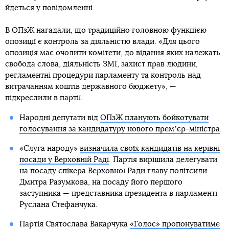
йдеться у повідомленні.
В ОПзЖ нагадали, що традиційно головною функцією
опозиції є контроль за діяльністю влади. «Для цього
опозиція має очолити комітети, до відання яких належать
свобода слова, діяльність ЗМІ, захист прав людини,
регламентні процедури парламенту та контроль над
витрачанням коштів державного бюджету», —
підкреслили в партії.
Народні депутати від
ОПзЖ планують бойкотувати
голосування за кандидатуру нового премʼєр-міністра
.
«Слуга народу»
визначила своїх кандидатів на керівні
посади у Верховній Раді
. Партія вирішила делегувати
на посаду спікера Верховної Ради главу політсили
Дмитра Разумкова, на посаду його першого
заступника — представника президента в парламенті
Руслана Стефанчука.
Партія Святослава Вакарчука
«Голос» пропонуватиме