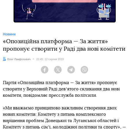
Новини
«Опозиційна платформа — За життя»
пропонує створити у Раді два нові комітети
Автор:
Олег Панфілович
Дата:
22:45, 12 серпня 2019
Facebook
Twitter
Telegram
Viber
Партія «Опозиційна платформа — За життя» пропонує
створити у Верховній Раді девʼятого скликання два нові
комітети, повідомляє пресслужба політсили.
«Ми вважаємо принципово важливим створення двох
нових комітетів: Комітету з питань комплексного
вирішення проблем Донецької та Луганської областей і
Комітету з питань сімʼї, молодіжної політики та спорту», —