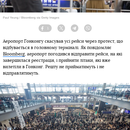
Paul Yeung / Bloomberg via Getty Images
1
Facebook
Twitter
Telegram
Viber
Аеропорт Гонконгу скасував усі рейси через протест, що
відбувається в головному терміналі. Як повідомляє
Bloomberg
, аеропорт погодився відправити рейси, на які
завершилася реєстрація, і прийняти літаки, які вже
вилетіли в Гонконг. Решту не прийматимуть і не
відправлятимуть.