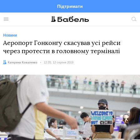
Підтримати
Facebook
Telegram
Twitter
Instagram
Меню
По
по
сай
Новини
Аеропорт Гонконгу скасував усі рейси
через протести в головному терміналі
Автор:
Катерина Коваленко
Дата:
12:35, 12 серпня 2019