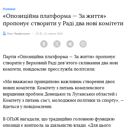
Новини
«Опозиційна платформа — За життя»
пропонує створити у Раді два нові комітети
Автор:
Олег Панфілович
Дата:
22:45, 12 серпня 2019
Facebook
Twitter
Telegram
Viber
Партія «Опозиційна платформа — За життя» пропонує
створити у Верховній Раді девʼятого скликання два нові
комітети, повідомляє пресслужба політсили.
«Ми вважаємо принципово важливим створення двох
нових комітетів: Комітету з питань комплексного
вирішення проблем Донецької та Луганської областей і
Комітету з питань сімʼї, молодіжної політики та спорту», —
йдеться у повідомленні.
В ОПзЖ нагадали, що традиційно головною функцією
опозиції є контроль за діяльністю влади. «Для цього