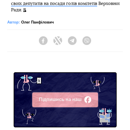
своїх депутатів на посади голів комітетів
Верховної
Ради.
Автор:
Олег Панфілович
Facebook
Twitter
Telegram
Viber
Підпишись на наш
Facebook