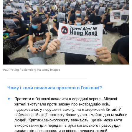
Paul Yeung / Bloomberg via Getty Images
Чому і коли почалися протести в Гонконзі?
Протести в Гонконзі почалися в середині червня. Місцеві
жителі виступали проти закону про екстрадицію осіб,
підозрюваних у порушенні закону, на материковий Китай. У
наймасовішій акції протесту брали участь майже два мільйони
людей. Критики законопроєкту вважають, що він може бути
використаний для передачі в руки китайського правосуддя
дисидентів і несправедливо переслідуваних людей.