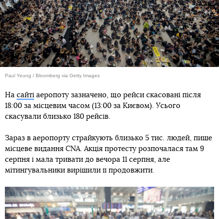
Paul Yeung / Bloomberg via Getty Images
На
сайті
аеропоту зазначено, що рейси скасовані після
18:00 за місцевим часом (13:00 за Києвом). Усього
скасували близько 180 рейсів.
Зараз в аеропорту страйкують близько 5 тис. людей, пише
місцеве видання CNA. Акція протесту розпочалася там 9
серпня і мала тривати до вечора 11 серпня, але
мітингувальники вирішили її продовжити.