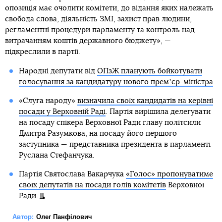
опозиція має очолити комітети, до відання яких належать
свобода слова, діяльність ЗМІ, захист прав людини,
регламентні процедури парламенту та контроль над
витрачанням коштів державного бюджету», —
підкреслили в партії.
Народні депутати від
ОПзЖ планують бойкотувати
голосування за кандидатуру нового премʼєр-міністра
.
«Слуга народу»
визначила своїх кандидатів на керівні
посади у Верховній Раді
. Партія вирішила делегувати
на посаду спікера Верховної Ради главу політсили
Дмитра Разумкова, на посаду його першого
заступника — представника президента в парламенті
Руслана Стефанчука.
Партія Святослава Вакарчука
«Голос» пропонуватиме
своїх депутатів на посади голів комітетів
Верховної
Ради.
Автор:
Олег Панфілович