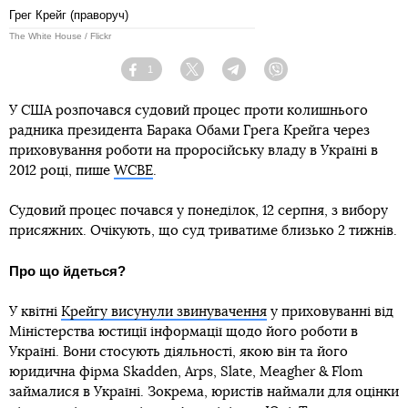
Грег Крейг (праворуч)
The White House / Flickr
1
Facebook
Twitter
Telegram
Viber
У США розпочався судовий процес проти колишнього
радника президента Барака Обами Грега Крейга через
приховування роботи на проросійську владу в Україні в
2012 році, пише
WCBE
.
Судовий процес почався у понеділок, 12 серпня, з вибору
присяжних. Очікують, що суд триватиме близько 2 тижнів.
Про що йдеться?
У квітні
Крейгу висунули звинувачення
у приховуванні від
Міністерства юстиції інформації щодо його роботи в
Україні. Вони стосують діяльності, якою він та його
юридична фірма Skadden, Arps, Slate, Meagher & Flom
займалися в Україні. Зокрема, юристів наймали для оцінки