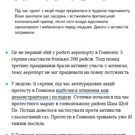
Під час однієї з акцій люди прорвалися в будівлю парламенту.
Вони захопили зал засідань і встановили британський
колоніальний прапор, після чого влада відкликала
законопроєкт і вибачилася перед людьми. Декого з активістів
затримали.
Це не перший збій у роботі аеропорту в Гонконзі. 5
серпня скасували близько 200 рейсів. Тоді понад
третину працівників брали активну участь у мітингах,
тому аеропорт не міг працювати на повну потужність.
У неділю, 11 серпня, під час антиурядових акцій
протесту в Гонконзі
відбулися зіткнення між
демонстрантами і поліцією
. Сутички почалися під час
протестного маршу в гонконзькому районі Шам Шуй
По. Поліції довелося застосувати проти активістів
сльозогінний газ. Протести в Гонконзі тривають уже 10
тижнів поспіль.