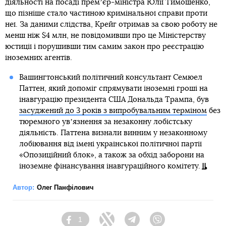
діяльності на посаді премʼєр-міністра Юлії Тимошенко,
що пізніше стало частиною кримінальної справи проти
неї. За даними слідства, Крейг отримав за свою роботу не
менш ніж $4 млн, не повідомивши про це Міністерству
юстиції і порушивши тим самим закон про реєстрацію
іноземних агентів.
Вашингтонський політичний консультант Семюел
Паттен, який допоміг спрямувати іноземні гроші на
інавгурацію президента США Дональда Трампа, був
засуджений до 3 років з випробувальним терміном
без
тюремного увʼязнення за незаконну лобістську
діяльність. Паттена визнали винним у незаконному
лобіювання від імені української політичної партії
«Опозиційний блок», а також за обхід заборони на
іноземне фінансування інавгураційного комітету.
Автор:
Олег Панфілович
1
Facebook
Twitter
Telegram
Viber