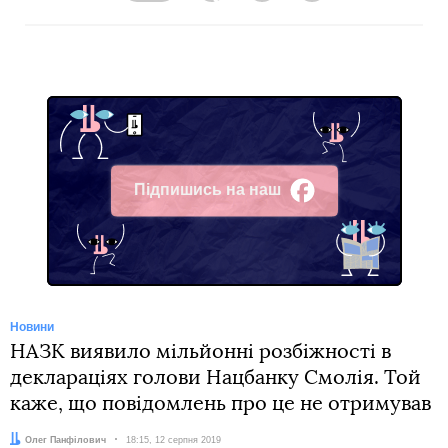
Підпишись на наш
Facebook
Новини
НАЗК виявило мільйонні розбіжності в
деклараціях голови Нацбанку Смолія. Той
каже, що повідомлень про це не отримував
Автор:
Олег Панфілович
Дата:
18:15, 12 серпня 2019