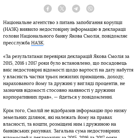
Facebook
Twitter
Telegram
Viber
Національне агентство з питань запобігання корупції
(НАЗК) виявило недостовірну інформацію в декларації
голови Національного банку Якова Смолія, повідомляє
пресслужба
НАЗК
.
«За результатами перевірки декларацій Якова Смолія за
2015, 2016 і 2017 роки було встановлено, що посадовець
вніс недостовірні відомості щодо вартості на дату набуття
у власність частки трьох нежилих приміщень, доходу,
нарахованого йому та дружині у вигляді процентів, не
зазначив відомості стосовно наявності у дружини
корпоративних прав», — йдеться у повідомленні.
Крім того, Смолій не відобразив інформацію про низку
земельних ділянок, які належать йому на правах
власності, та кошти, розміщені ним і дружиною на
банківських рахунках. Загальна сума недостовірних
відомостей у деклараціях за 2015, 2016 та 2017 роки