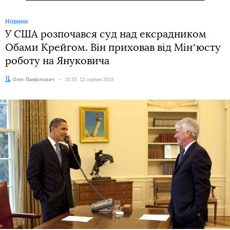
Новини
У США розпочався суд над ексрадником
Обами Крейгом. Він приховав від Мінʼюсту
роботу на Януковича
Автор:
Олег Панфілович
Дата:
15:33, 12 серпня 2019