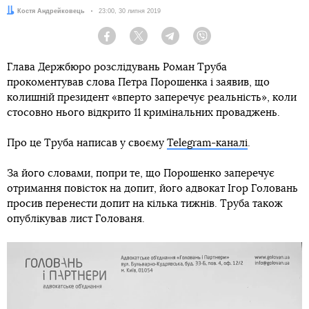
Автор:
Костя Андрейковець
Дата:
23:00, 30 липня 2019
Facebook
Twitter
Telegram
Viber
Глава Держбюро розслідувань Роман Труба
прокоментував слова Петра Порошенка і заявив, що
колишній президент «вперто заперечує реальність», коли
стосовно нього відкрито 11 кримінальних проваджень.
Про це Труба написав у своєму
Telegram-каналі
.
За його словами, попри те, що Порошенко заперечує
отримання повісток на допит, його адвокат Ігор Головань
просив перенести допит на кілька тижнів. Труба також
опублікував лист Голованя.