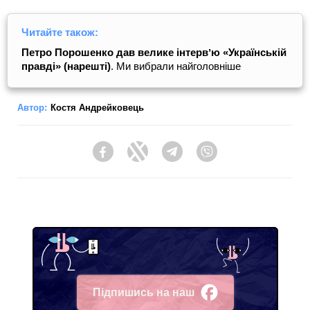
Читайте також:
Петро Порошенко дав велике інтервʼю «Українській
правді» (нарешті)
. Ми вибрали найголовніше
Автор:
Костя Андрейковець
Facebook
Twitter
Telegram
Viber
Підпишись на наш
Facebook