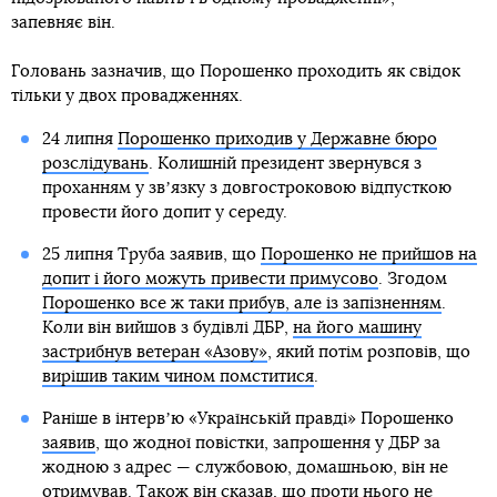
запевняє він.
Головань зазначив, що Порошенко проходить як свідок
тільки у двох провадженнях.
24 липня
Порошенко приходив у Державне бюро
розслідувань
. Колишній президент звернувся з
проханням у звʼязку з довгостроковою відпусткою
провести його допит у середу.
25 липня Труба заявив, що
Порошенко не прийшов на
допит і його можуть привести примусово
. Згодом
Порошенко все ж таки прибув, але із запізненням
.
Коли він вийшов з будівлі ДБР,
на його машину
застрибнув ветеран «Азову»
, який потім розповів, що
вирішив таким чином помститися
.
Раніше в інтервʼю «Українській правді» Порошенко
заявив
, що жодної повістки, запрошення у ДБР за
жодною з адрес — службовою, домашньою, він не
отримував. Також він сказав, що проти нього не