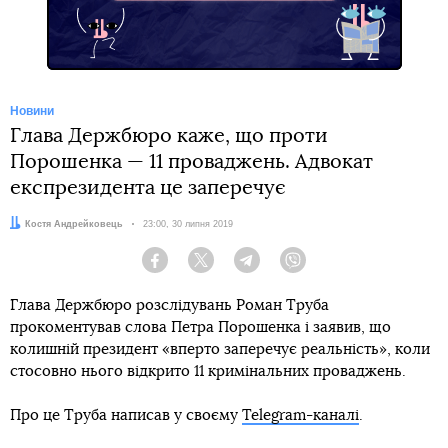
Новини
Глава Держбюро каже, що проти
Порошенка — 11 проваджень. Адвокат
експрезидента це заперечує
Автор:
Костя Андрейковець
Дата:
23:00, 30 липня 2019
Facebook
Twitter
Telegram
Viber
Глава Держбюро розслідувань Роман Труба
прокоментував слова Петра Порошенка і заявив, що
колишній президент «вперто заперечує реальність», коли
стосовно нього відкрито 11 кримінальних проваджень.
Про це Труба написав у своєму
Telegram-каналі
.