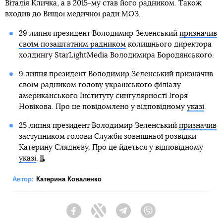
Віталія Кличка, а в 2015-му став його радником. Також
входив до Вищої медичної ради МОЗ.
29 липня президент Володимир Зеленський
призначив
своїм позаштатним радником
колишнього директора
холдингу StarLightMedia Володимира Бородянського.
9 липня президент Володимир Зеленський призначив
своїм радником голову українського філіалу
американського Інституту сингулярності Ігоря
Новікова. Про це повідомлено у відповідному
указі
.
25 липня президент Володимир Зеленський
призначив
заступником голови Служби зовнішньої розвідки
Катерину Сляднєву. Про це йдеться у відповідному
указі
.
Автор:
Катерина Коваленко
Facebook
Twitter
Telegram
Viber