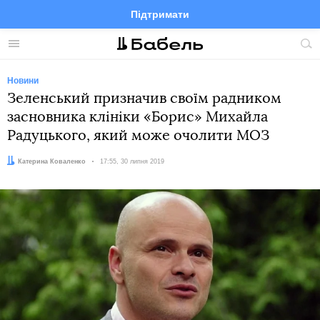
Підтримати
Facebook
Telegram
Twitter
Instagram
Меню
По
по
сай
Новини
Зеленський призначив своїм радником
засновника клініки «Борис» Михайла
Радуцького, який може очолити МОЗ
Автор:
Катерина Коваленко
Дата:
17:55, 30 липня 2019