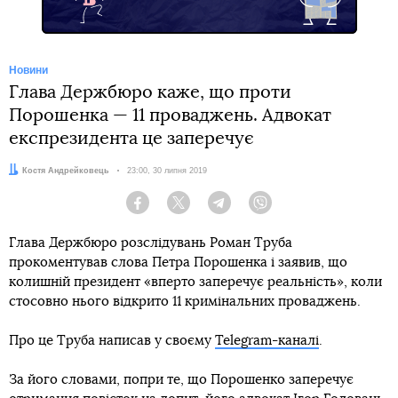
Новини
Глава Держбюро каже, що проти
Порошенка — 11 проваджень. Адвокат
експрезидента це заперечує
Автор:
Костя Андрейковець
Дата:
23:00, 30 липня 2019
Facebook
Twitter
Telegram
Viber
Глава Держбюро розслідувань Роман Труба
прокоментував слова Петра Порошенка і заявив, що
колишній президент «вперто заперечує реальність», коли
стосовно нього відкрито 11 кримінальних проваджень.
Про це Труба написав у своєму
Telegram-каналі
.
За його словами, попри те, що Порошенко заперечує