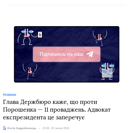
Підпишись на наш
Telegram
Новини
Глава Держбюро каже, що проти
Порошенка — 11 проваджень. Адвокат
експрезидента це заперечує
Автор:
Костя Андрейковець
Дата:
23:00, 30 липня 2019