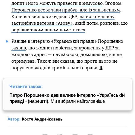
допит і його можуть привести примусово
. Згодом
Порошенко все ж таки прибув, але із запізненням
.
Коли він вийшов з будівлі ДБР,
на його машину
застрибнув ветеран «Азову»
, який потім розповів, що
вирішив таким чином помститися
.
Раніше в інтервʼю «Українській правді» Порошенко
заявив
, що жодної повістки, запрошення у ДБР за
жодною з адрес — службовою, домашньою, він не
отримував. Також він сказав, що проти нього не
порушено жодної кримінальної справи.
Читайте також:
Петро Порошенко дав велике інтервʼю «Українській
правді» (нарешті)
. Ми вибрали найголовніше
Автор:
Костя Андрейковець