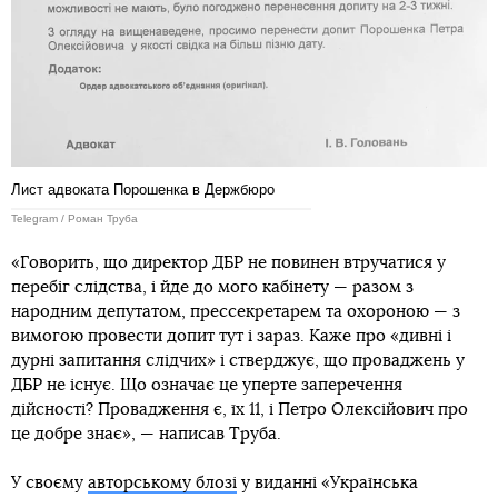
Лист адвоката Порошенка в Держбюро
Telegram / Роман Труба
«Говорить, що директор ДБР не повинен втручатися у
перебіг слідства, і йде до мого кабінету — разом з
народним депутатом, прессекретарем та охороною — з
вимогою провести допит тут і зараз. Каже про «дивні і
дурні запитання слідчих» і стверджує, що проваджень у
ДБР не існує. Що означає це уперте заперечення
дійсності? Провадження є, їх 11, і Петро Олексійович про
це добре знає», — написав Труба.
У своєму
авторському блозі
у виданні «Українська