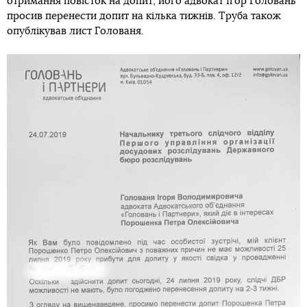
отримання повісток на допит, його адвокат Ігор Головань
просив перенести допит на кілька тижнів. Труба також
опублікував лист Голованя.