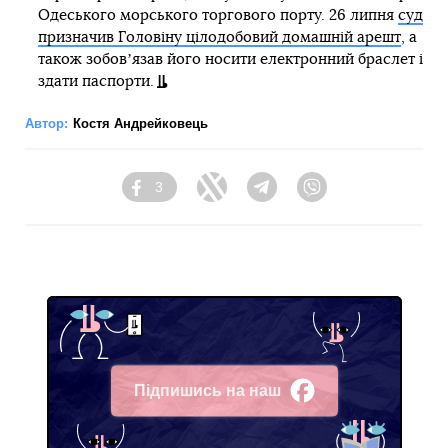
Одеського морського торгового порту. 26 липня
суд
призначив Головіну цілодобовий домашній арешт
, а
також зобовʼязав його носити електронний браслет і
здати паспорти.
Автор:
Костя Андрейковець
3
Facebook
Twitter
Telegram
Viber
Підпишись на наш
Facebook