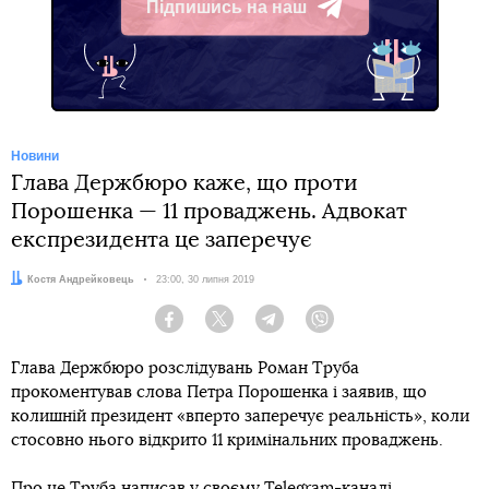
Підпишись на наш
Telegram
Новини
Глава Держбюро каже, що проти
Порошенка — 11 проваджень. Адвокат
експрезидента це заперечує
Автор:
Костя Андрейковець
Дата:
23:00, 30 липня 2019
Facebook
Twitter
Telegram
Viber
Глава Держбюро розслідувань Роман Труба
прокоментував слова Петра Порошенка і заявив, що
колишній президент «вперто заперечує реальність», коли
стосовно нього відкрито 11 кримінальних проваджень.
Про це Труба написав у своєму
Telegram-каналі
.