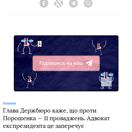
Facebook
Twitter
Telegram
Viber
Підпишись на наш
Telegram
Новини
Глава Держбюро каже, що проти
Порошенка — 11 проваджень. Адвокат
експрезидента це заперечує