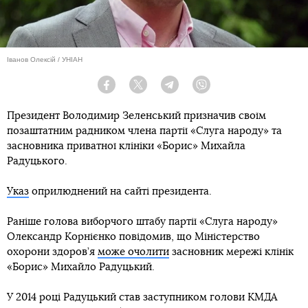
Іванов Олексій / УНІАН
Facebook
Twitter
Telegram
Viber
Президент Володимир Зеленський призначив своїм
позаштатним радником члена партії «Слуга народу» та
засновника приватної клініки «Борис» Михайла
Радуцького.
Указ
оприлюднений на сайті президента.
Раніше голова виборчого штабу партії «Слуга народу»
Олександр Корнієнко повідомив, що Міністерство
охорони здоров’я
може очолити
засновник мережі клінік
«Борис» Михайло Радуцький.
У 2014 році Радуцький став заступником голови КМДА