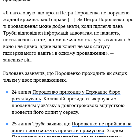
«Я наголошую, що проти Петра Порошенка не порушено
жодної кримінальної справи [...]. Як Петро Порошенко про
ті провадження може добре знати, коли підлеглі пана
Труби відповідної інформації адвокатам не надають,
посилаючись на те, що ми не маємо статусу захисника. А
воно і не дивно, адже наш клієнт не має статусу
підозрюваного навіть і в одному провадженні», —
запевняє він.
Головань зазначив, що Порошенко проходить як свідок
тільки у двох провадженнях.
24 липня
Порошенко приходив у Державне бюро
розслідувань
. Колишній президент звернувся з
проханням у звʼязку з довгостроковою відпусткою
провести його допит у середу.
25 липня Труба заявив, що
Порошенко не прийшов на
допит і його можуть привести примусово
. Згодом