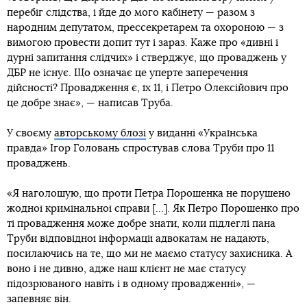
перебіг слідства, і йде до мого кабінету — разом з
народним депутатом, прессекретарем та охороною — з
вимогою провести допит тут і зараз. Каже про «дивні і
дурні запитання слідчих» і стверджує, що проваджень у
ДБР не існує. Що означає це уперте заперечення
дійсності? Провадження є, їх 11, і Петро Олексійович про
це добре знає», — написав Труба.
У своєму
авторському блозі
у виданні «Українська
правда» Ігор Головань спростував слова Труби про 11
проваджень.
«Я наголошую, що проти Петра Порошенка не порушено
жодної кримінальної справи [...]. Як Петро Порошенко про
ті провадження може добре знати, коли підлеглі пана
Труби відповідної інформації адвокатам не надають,
посилаючись на те, що ми не маємо статусу захисника. А
воно і не дивно, адже наш клієнт не має статусу
підозрюваного навіть і в одному провадженні», —
запевняє він.