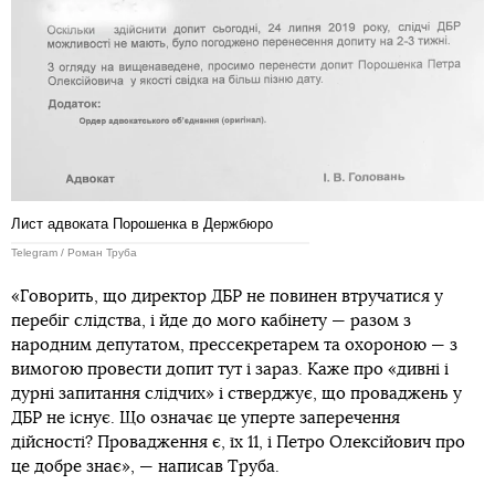
Лист адвоката Порошенка в Держбюро
Telegram / Роман Труба
«Говорить, що директор ДБР не повинен втручатися у
перебіг слідства, і йде до мого кабінету — разом з
народним депутатом, прессекретарем та охороною — з
вимогою провести допит тут і зараз. Каже про «дивні і
дурні запитання слідчих» і стверджує, що проваджень у
ДБР не існує. Що означає це уперте заперечення
дійсності? Провадження є, їх 11, і Петро Олексійович про
це добре знає», — написав Труба.