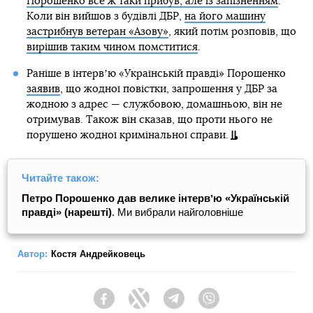
Порошенко все ж таки прибув, але із запізненням
.
Коли він вийшов з будівлі ДБР,
на його машину
застрибнув ветеран «Азову»
, який потім розповів, що
вирішив таким чином помститися
.
Раніше в інтервʼю «Українській правді» Порошенко
заявив
, що жодної повістки, запрошення у ДБР за
жодною з адрес — службовою, домашньою, він не
отримував. Також він сказав, що проти нього не
порушено жодної кримінальної справи.
Читайте також:
Петро Порошенко дав велике інтервʼю «Українській
правді» (нарешті)
. Ми вибрали найголовніше
Автор:
Костя Андрейковець
Facebook
Twitter
Telegram
Viber