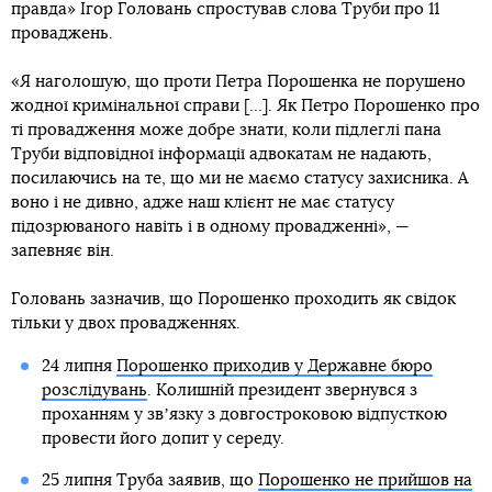
правда» Ігор Головань спростував слова Труби про 11
проваджень.
«Я наголошую, що проти Петра Порошенка не порушено
жодної кримінальної справи [...]. Як Петро Порошенко про
ті провадження може добре знати, коли підлеглі пана
Труби відповідної інформації адвокатам не надають,
посилаючись на те, що ми не маємо статусу захисника. А
воно і не дивно, адже наш клієнт не має статусу
підозрюваного навіть і в одному провадженні», —
запевняє він.
Головань зазначив, що Порошенко проходить як свідок
тільки у двох провадженнях.
24 липня
Порошенко приходив у Державне бюро
розслідувань
. Колишній президент звернувся з
проханням у звʼязку з довгостроковою відпусткою
провести його допит у середу.
25 липня Труба заявив, що
Порошенко не прийшов на