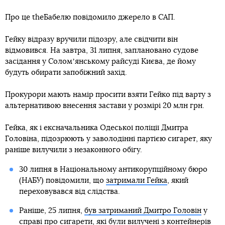
Про це theБабелю повідомило джерело в САП.
Гейку відразу вручили підозру, але свідчити він
відмовився. На завтра, 31 липня, заплановано судове
засідання у Соломʼянському райсуді Києва, де йому
будуть обирати запобіжний захід.
Прокурори мають намір просити взяти Гейко під варту з
альтернативою внесення застави у розмірі 20 млн грн.
Гейка, як і ексначальника Одеської поліції Дмитра
Головіна, підозрюють у заволодінні партією сигарет, яку
раніше вилучили з незаконного обігу.
30 липня в Національному антикорупційному бюро
(НАБУ) повідомили, що
затримали Гейка
, який
переховувався від слідства.
Раніше, 25 липня,
був затриманий Дмитро Головін
у
справі про сигарети, які були вилучені з контейнерів