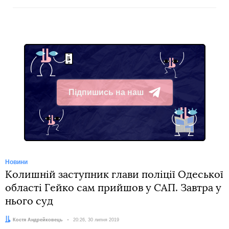
Підпишись на наш
Telegram
Новини
Колишній заступник глави поліції Одеської
області Гейко сам прийшов у САП. Завтра у
нього суд
Автор:
Костя Андрейковець
Дата:
20:26, 30 липня 2019