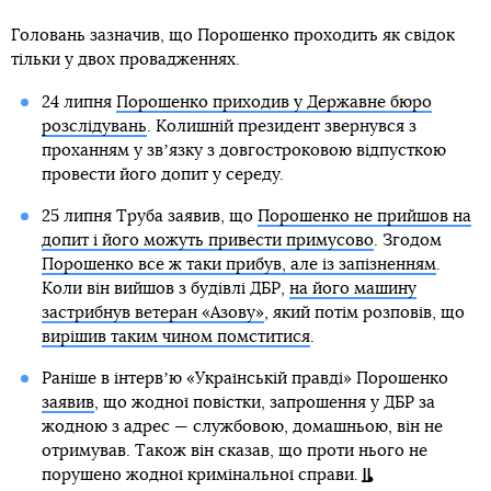
Головань зазначив, що Порошенко проходить як свідок
тільки у двох провадженнях.
24 липня
Порошенко приходив у Державне бюро
розслідувань
. Колишній президент звернувся з
проханням у звʼязку з довгостроковою відпусткою
провести його допит у середу.
25 липня Труба заявив, що
Порошенко не прийшов на
допит і його можуть привести примусово
. Згодом
Порошенко все ж таки прибув, але із запізненням
.
Коли він вийшов з будівлі ДБР,
на його машину
застрибнув ветеран «Азову»
, який потім розповів, що
вирішив таким чином помститися
.
Раніше в інтервʼю «Українській правді» Порошенко
заявив
, що жодної повістки, запрошення у ДБР за
жодною з адрес — службовою, домашньою, він не
отримував. Також він сказав, що проти нього не
порушено жодної кримінальної справи.