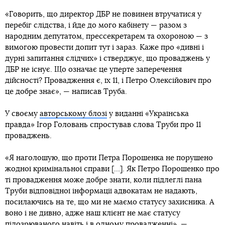
«Говорить, що директор ДБР не повинен втручатися у
перебіг слідства, і йде до мого кабінету — разом з
народним депутатом, прессекретарем та охороною — з
вимогою провести допит тут і зараз. Каже про «дивні і
дурні запитання слідчих» і стверджує, що проваджень у
ДБР не існує. Що означає це уперте заперечення
дійсності? Провадження є, їх 11, і Петро Олексійович про
це добре знає», — написав Труба.
У своєму
авторському блозі
у виданні «Українська
правда» Ігор Головань спростував слова Труби про 11
проваджень.
«Я наголошую, що проти Петра Порошенка не порушено
жодної кримінальної справи [...]. Як Петро Порошенко про
ті провадження може добре знати, коли підлеглі пана
Труби відповідної інформації адвокатам не надають,
посилаючись на те, що ми не маємо статусу захисника. А
воно і не дивно, адже наш клієнт не має статусу
підозрюваного навіть і в одному провадженні», —