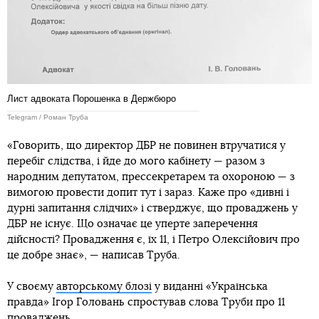
Лист адвоката Порошенка в Держбюро
Telegram / Роман Труба
«Говорить, що директор ДБР не повинен втручатися у
перебіг слідства, і йде до мого кабінету — разом з
народним депутатом, прессекретарем та охороною — з
вимогою провести допит тут і зараз. Каже про «дивні і
дурні запитання слідчих» і стверджує, що проваджень у
ДБР не існує. Що означає це уперте заперечення
дійсності? Провадження є, їх 11, і Петро Олексійович про
це добре знає», — написав Труба.
У своєму
авторському блозі
у виданні «Українська
правда» Ігор Головань спростував слова Труби про 11
проваджень.