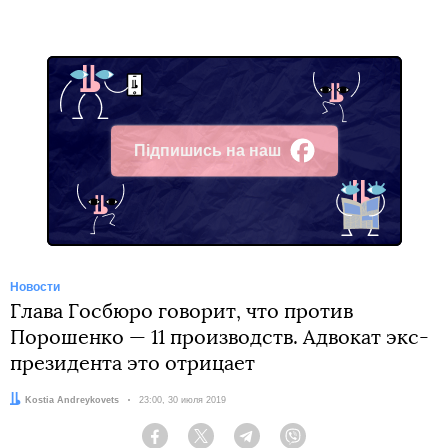
Підпишись на наш
Facebook
Новости
Глава Госбюро говорит, что против
Порошенко — 11 производств. Адвокат экс-
президента это отрицает
Автор:
Kostia Andreykovets
Дата:
23:00, 30 июля 2019
Facebook
Twitter
Telegram
Viber