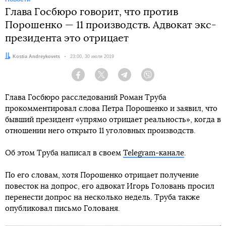
Глава Госбюро говорит, что против
Порошенко — 11 производств. Адвокат экс-
президента это отрицает
Автор:
Kostia Andreykovets
Дата:
23:00, 30 июля 2019
Facebook
Twitter
Telegram
Viber
Глава Госбюро расследований Роман Труба
прокомментировал слова Петра Порошенко и заявил, что
бывший президент «упрямо отрицает реальность», когда в
отношении него открыто 11 уголовных производств.
Об этом Труба написал в своем
Telegram-канале
.
По его словам, хотя Порошенко отрицает получение
повесток на допрос, его адвокат Игорь Головань просил
перенести допрос на несколько недель. Труба также
опубликовал письмо Голованя.