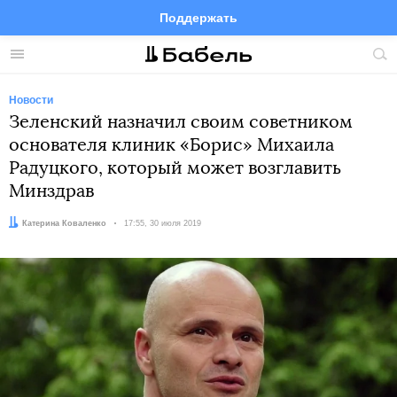
Поддержать
Facebook
Telegram
Twitter
Instagram
Меню
Пои
по
сай
Новости
Зеленский назначил своим советником
основателя клиник «Борис» Михаила
Радуцкого, который может возглавить
Минздрав
Автор:
Катерина Коваленко
Дата:
17:55, 30 июля 2019