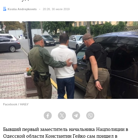
Автор:
Kostia Andreykovets
Дата:
20:26, 30 июля 2019
Facebook / НАБУ
Facebook
Twitter
Telegram
Viber
Бывший первый заместитель начальника Нацполиции в
Одесской области Константин Гейко сам пришел в