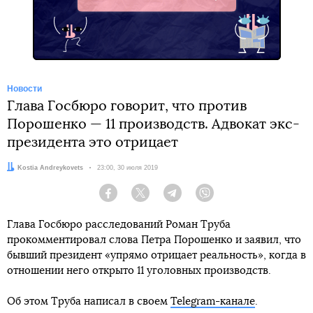
Telegram
Новости
Глава Госбюро говорит, что против
Порошенко — 11 производств. Адвокат экс-
президента это отрицает
Автор:
Kostia Andreykovets
Дата:
23:00, 30 июля 2019
Facebook
Twitter
Telegram
Viber
Глава Госбюро расследований Роман Труба
прокомментировал слова Петра Порошенко и заявил, что
бывший президент «упрямо отрицает реальность», когда в
отношении него открыто 11 уголовных производств.
Об этом Труба написал в своем
Telegram-канале
.