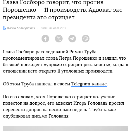
Глава Госбюро говорит, что против
Порошенко — 11 производств. Адвокат экс-
президента это отрицает
Автор:
Kostia Andreykovets
Дата:
23:00, 30 июля 2019
Facebook
Twitter
Telegram
Viber
Глава Госбюро расследований Роман Труба
прокомментировал слова Петра Порошенко и заявил, что
бывший президент «упрямо отрицает реальность», когда в
отношении него открыто 11 уголовных производств.
Об этом Труба написал в своем
Telegram-канале
.
По его словам, хотя Порошенко отрицает получение
повесток на допрос, его адвокат Игорь Головань просил
перенести допрос на несколько недель. Труба также
опубликовал письмо Голованя.