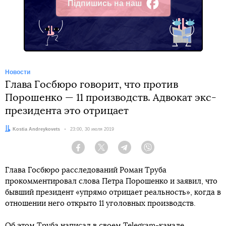
Підпишись на наш
Facebook
Новости
Глава Госбюро говорит, что против
Порошенко — 11 производств. Адвокат экс-
президента это отрицает
Автор:
Kostia Andreykovets
Дата:
23:00, 30 июля 2019
Facebook
Twitter
Telegram
Viber
Глава Госбюро расследований Роман Труба
прокомментировал слова Петра Порошенко и заявил, что
бывший президент «упрямо отрицает реальность», когда в
отношении него открыто 11 уголовных производств.
Об этом Труба написал в своем
Telegram-канале
.