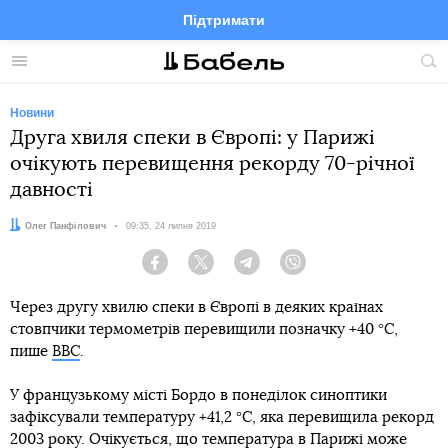
Підтримати
Facebook
Telegram
Twitter
Instagram
Меню
По
по
сай
Новини
Друга хвиля спеки в Європі: у Парижі
очікують перевищення рекорду 70-річної
давності
Автор:
Олег Панфілович
Дата:
09:35, 24 липня 2019
Facebook
Twitter
Telegram
Viber
Через другу хвилю спеки в Європі в деяких країнах
стовпчики термометрів перевищили позначку +40 °C,
пише
ВВС
.
У французькому місті Бордо в понеділок синоптики
зафіксували температуру +41,2 °C, яка перевищила рекорд
2003 року. Очікується, що температура в Парижі може