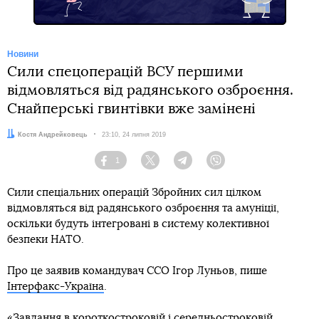
Новини
Сили спецоперацій ВСУ першими
відмовляться від радянського озброєння.
Снайперські гвинтівки вже замінені
Автор:
Костя Андрейковець
Дата:
23:10, 24 липня 2019
1
Facebook
Twitter
Telegram
Viber
Сили спеціальних операцій Збройних сил цілком
відмовляться від радянського озброєння та амуніції,
оскільки будуть інтегровані в систему колективної
безпеки НАТО.
Про це заявив командувач ССО Ігор Луньов, пише
Інтерфакс-Україна
.
«Завдання в короткостроковій і середньостроковій