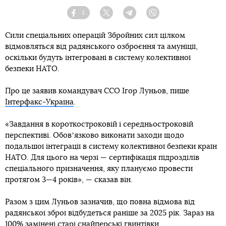
1
Facebook
Twitter
Telegram
Viber
Сили спеціальних операцій Збройних сил цілком
відмовляться від радянського озброєння та амуніції,
оскільки будуть інтегровані в систему колективної
безпеки НАТО.
Про це заявив командувач ССО Ігор Луньов, пише
Інтерфакс-Україна
.
«Завдання в короткостроковій і середньостроковій
перспективі. Обовʼязково виконати заходи щодо
подальшої інтеграції в систему колективної безпеки країн
НАТО. Для цього на черзі — сертифікація підрозділів
спеціального призначення, яку плануємо провести
протягом 3—4 років», — сказав він.
Разом з цим Луньов зазначив, що повна відмова від
радянської зброї відбудеться раніше за 2025 рік. Зараз на
100% замінені старі снайперські гвинтівки.