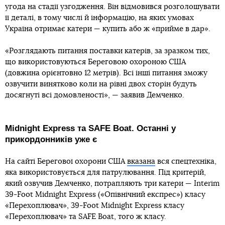
угода на стадії узгодження. Він відмовився розголошувати
її деталі, в тому числі й інформацію, на яких умовах
Україна отримає катери — купить або ж «прийме в дар».
«Розглядають питання поставки катерів, за зразком тих,
що використовуються Береговою охороною США
(довжина орієнтовно 12 метрів). Всі інші питання зможу
озвучити винятково коли на рівні двох сторін будуть
досягнуті всі домовленості», — заявив Демченко.
Midnight Express та SAFE Boat. Останні у
прикордонників уже є
На сайті Берегової охорони США
вказана
вся спецтехніка,
яка використовується для патрулювання. Під критерій,
який озвучив Демченко, потрапляють три катери — Interim
39-Foot Midnight Express («Опівнічний експрес») класу
«Перехоплювач», 39-Foot Midnight Express класу
«Перехоплювач» та SAFE Boat, того ж класу.