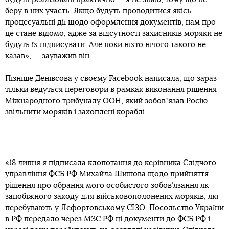
беру в них участь. Якщо будуть проводитися якісь
процесуальні дії щодо оформлення документів, нам про
це стане відомо, адже за відсутності захисників моряки не
будуть їх підписувати. Але поки ніхто нічого такого не
казав», — зауважив він.
Пізніше Денівсова у своєму Facebook написала, що зараз
тільки ведуться переговори в рамках виконання рішення
Міжнародного трибуналу ООН, який зобовʼязав Росію
звільнити моряків і захоплені кораблі.
«18 липня я підписала клопотання до керівника Слідчого
управління ФСБ РФ Михайла Шишова щодо прийняття
рішення про обрання мого особистого зобов’язання як
запобіжного заходу для військовополонених моряків, які
перебувають у Лефортовському СІЗО. Посольство України
в РФ передало через МЗС РФ ці документи до ФСБ РФ і