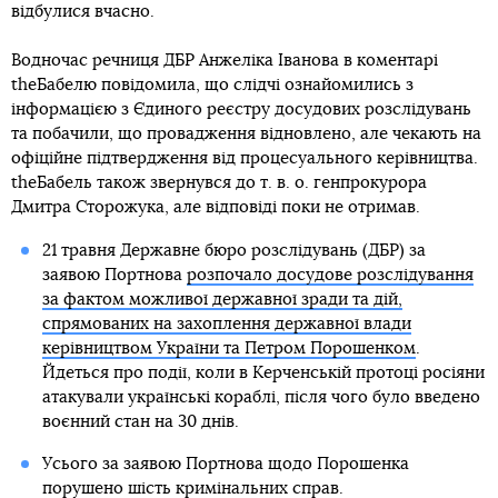
відбулися вчасно.
Водночас речниця ДБР Анжеліка Іванова в коментарі
theБабелю повідомила, що слідчі ознайомились з
інформацією з Єдиного реєстру досудових розслідувань
та побачили, що провадження відновлено, але чекають на
офіційне підтвердження від процесуального керівництва.
theБабель також звернувся до т. в. о. генпрокурора
Дмитра Сторожука, але відповіді поки не отримав.
21 травня Державне бюро розслідувань (ДБР) за
заявою Портнова
розпочало досудове розслідування
за фактом можливої державної зради та дій,
спрямованих на захоплення державної влади
керівництвом України та Петром Порошенком
.
Йдеться про події, коли в Керченській протоці росіяни
атакували українські кораблі, після чого було введено
воєнний стан на 30 днів.
Усього за заявою Портнова щодо Порошенка
порушено шість кримінальних справ.