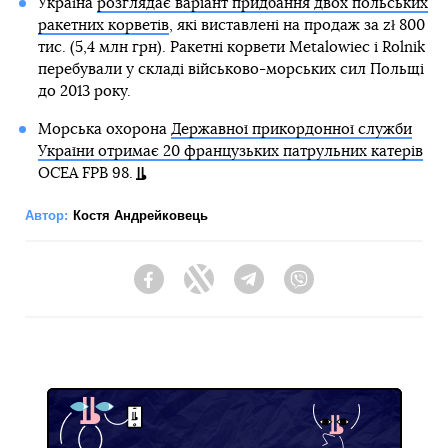
Україна
розглядає варіант придбання двох польських
ракетних корветів
, які виставлені на продаж за zł 800
тис. (5,4 млн грн). Ракетні корвети Metalowiec і Rolnik
перебували у складі військово-морських сил Польщі
до 2013 року.
Морська охорона
Державної прикордонної служби
України отримає 20 французьких патрульних катерів
OCEA FPB 98.
Автор:
Костя Андрейковець
Facebook
Twitter
Telegram
Viber