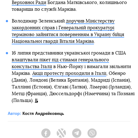
Верховної Ради
Богдана Матківського, колишнього
товариша по службі Марківа.
Володимир Зеленський
доручив Міністерству
закордонних справ і Генеральній прокуратурі
терміново зайнятися поверненням в Україну бійця
Національної гвардії Віталія Марківа
.
16 липня представники української громади в США
влаштували пікет під стінами генерального
консульства Італії
в Нью-Йорку і вимагали звільнити
Марківа.
Акції протесту проходили в Італії
, Обенро
(Данія), Лондоні (Велика Британія), Мадриді (Іспанія),
Таллінні (Естонія), Єлгаві (Латвія), Лімерікі (Ірландія),
Метці (Франція), Дюссельдорфі (Німеччина) та Познані
(Польща).
Автор:
Костя Андрейковець
Facebook
Twitter
Telegram
Viber