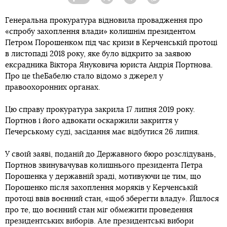
Facebook
Twitter
Telegram
Viber
Генеральна прокуратура відновила провадження про
«спробу захоплення влади» колишнім президентом
Петром Порошенком під час кризи в Керченській протоці
в листопаді 2018 року, яке було відкрито за заявою
ексрадника Віктора Януковича юриста Андрія Портнова.
Про це theБабелю стало відомо з джерел у
правоохоронних органах.
Цю справу прокуратура закрила 17 липня 2019 року.
Портнов і його адвокати оскаржили закриття у
Печерському суді, засідання має відбутися 26 липня.
У своїй заяві, поданій до Державного бюро розслідувань,
Портнов звинувачував колишнього президента Петра
Порошенка у державній зраді, мотивуючи це тим, що
Порошенко після захоплення моряків у Керченській
протоці ввів воєнний стан, «щоб зберегти владу». Йшлося
про те, що воєнний стан міг обмежити проведення
президентських виборів. Але президентські вибори