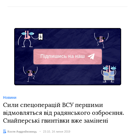
Підпишись на наш
Telegram
Новини
Сили спецоперацій ВСУ першими
відмовляться від радянського озброєння.
Снайперські гвинтівки вже замінені
Автор:
Костя Андрейковець
Дата:
23:10, 24 липня 2019