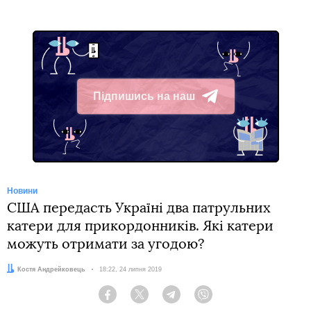
Підпишись на наш
Telegram
Новини
США передасть Україні два патрульних
катери для прикордонників. Які катери
можуть отримати за угодою?
Автор:
Костя Андрейковець
Дата:
18:22, 24 липня 2019
Facebook
Twitter
Telegram
Viber