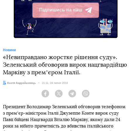
Підпишись на наш
Telegram
Новини
«Невиправдано жорстке рішення суду».
Зеленський обговорив вирок нацгвардійцю
Марківу з премʼєром Італії.
Автор:
Костя Андрейковець
Дата:
21:11, 24 липня 2019
Facebook
Twitter
Telegram
Viber
Президент Володимир Зеленський обговорив телефоном
з премʼєр-міністром Італії Джузеппе Конте вирок суду
Павії бійцеві Нацгвардії Віталію Марківу, якому дали 24
роки за нібито причетність до вбивства італійського