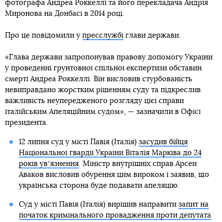
фотографа Андреа Роккеллі та його перекладача Андрія
Миронова на Донбасі в 2014 році.
Про це повідомили у
пресслужбі
глави держави.
«Глава держави запропонував правову допомогу України
у проведенні ґрунтовної спільної експертизи обставин
смерті Андреа Роккеллі. Він висловив стурбованість
невиправдано жорстким рішенням суду та підкреслив
важливість неупередженого розгляду цієї справи
італійським Апеляційним судом», — зазначили в Офісі
президента.
12 липня суд у місті Павія (Італія)
засудив бійця
Національної гвардії України Віталія Марківа до 24
років увʼязнення
. Міністр внутрішніх справ Арсен
Аваков висловив обурення цим вироком і заявив, що
українська сторона буде подавати апеляцію.
Суд у місті Павія (Італія) вирішив направити
запит на
початок кримінального провадження проти депутата