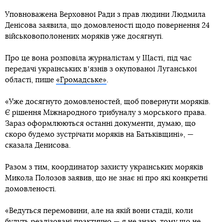
Уповноважена Верховної Ради з прав людини Людмила
Денісова заявила, що домовленості щодо повернення 24
військовополонених моряків уже досягнуті.
Про це вона розповіла журналістам у Щасті, під час
передачі українських вʼязнів з окупованої Луганської
області, пише
«Громадське»
.
«Уже досягнуто домовленостей, щоб повернути моряків.
Є рішення Міжнародного трибуналу з морського права.
Зараз оформлюються останні документи, думаю, що
скоро будемо зустрічати моряків на Батьківщині», —
сказала Денисова.
Разом з тим, координатор захисту українських моряків
Микола Полозов заявив, що не знає ні про які конкретні
домовленості.
«Ведуться перемовини, але на якій вони стадії, коли
будуть реалізовані практично — я не знаю, тому що не