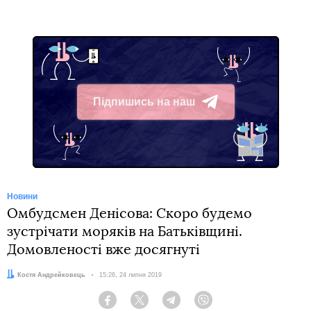
Підпишись на наш
Telegram
Новини
Омбудсмен Денісова: Скоро будемо
зустрічати моряків на Батьківщині.
Домовленості вже досягнуті
Автор:
Костя Андрейковець
Дата:
15:26, 24 липня 2019
Facebook
Twitter
Telegram
Viber