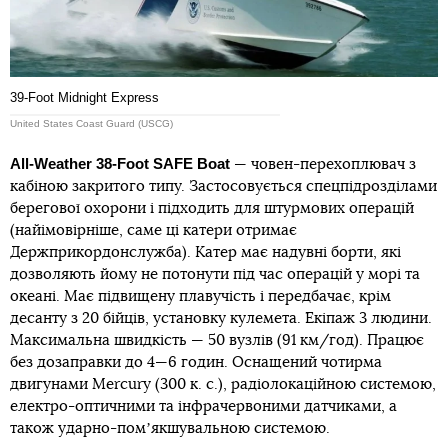
39-Foot Midnight Express
United States Coast Guard (USCG)
All-Weather 38-Foot SAFE Boat
— човен-перехоплювач з
кабіною закритого типу. Застосовується спецпідрозділами
берегової охорони і підходить для штурмових операцій
(найімовірніше, саме ці катери отримає
Держприкордонслужба). Катер має надувні борти, які
дозволяють йому не потонути під час операцій у морі та
океані. Має підвищену плавучість і передбачає, крім
десанту з 20 бійців, установку кулемета. Екіпаж 3 людини.
Максимальна швидкість — 50 вузлів (91 км/год). Працює
без дозаправки до 4—6 годин. Оснащений чотирма
двигунами Mercury (300 к. с.), радіолокаційною системою,
електро-оптичними та інфрачервоними датчиками, а
також ударно-помʼякшувальною системою.