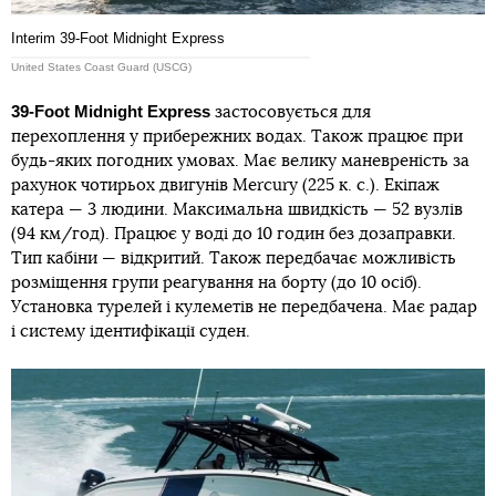
Interim 39-Foot Midnight Express
United States Coast Guard (USCG)
39-Foot Midnight Express
застосовується для
перехоплення у прибережних водах. Також працює при
будь-яких погодних умовах. Має велику маневреність за
рахунок чотирьох двигунів Mercury (225 к. с.). Екіпаж
катера — 3 людини. Максимальна швидкість — 52 вузлів
(94 км/год). Працює у воді до 10 годин без дозаправки.
Тип кабіни — відкритий. Також передбачає можливість
розміщення групи реагування на борту (до 10 осіб).
Установка турелей і кулеметів не передбачена. Має радар
і систему ідентифікації суден.