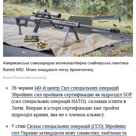
Американська самозарядна великокаліберна снайперська гвинтівка
Barrett M82. Може знищувати легку бронетехніку.
Barrett Firearms Manufacturing
26 червня
140-й центр Сил спеціальних операцій
Збройних сил пройшов сертифікацію як підрозділ SOF
(сил спеціальних операцій НАТО), склавши іспити в
Литві. Вперше в історії сертифікацію зміг пройти
підрозділ країни, яка не є членом альянсу.
У січні
Силам спеціальних операцій (ССО) Збройних
сил України затвердили нову символіку, емблеми та