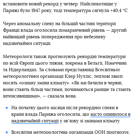
встановити новий рекорд у четвер. Найспекотніше у
Парижі було 1947 року, тоді температура сягнула +40,4 °C.
Через аномальну спеку на більшій частині території
Франції влада оголосила помаранчевий рівень — другий
найвищий рівень попередження про небезпеку
надзвичайної ситуації.
Метеорологи також прогнозують рекордні температури
по всій Європі цього тижня, зокрема в Бельгії, Німеччині
та Нідерландах. За словами представниці Всесвітньої
метеорологічної організації Клер Нулліс, теплові хвилі
носять «ознаку зміни клімату». «Як ми бачили в червні,
вони стають більш частими, починаються раніше та стають
інтенсивнішими», — сказала вона.
На початку цього місяця після рекордної спеки в
країні влада Парижа оголосила, що
місто опинилося в
надзвичайній ситуації
у звʼязку зі змінами клімату.
Всесвітня метеорологічна організація ООН прогнозує,