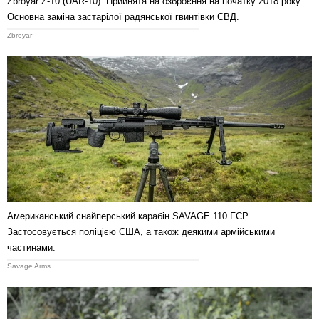
Zbroyar Z-10 (UAR-10). Прийнята на озброєння на початку 2018 року.
Основна заміна застарілої радянської гвинтівки СВД.
Zbroyar
Американський снайперський карабін SAVAGE 110 FCP.
Застосовується поліцією США, а також деякими армійськими
частинами.
Savage Arms