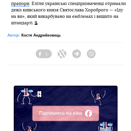
прапори
. Елітні українські спецпризначенці отримали
девіз київського князя Святослава Хороброго — «Іду
на ви», який викарбувано на емблемах і вишито на
штандарті.
Автор:
Костя Андрейковець
1
Facebook
Twitter
Telegram
Viber
Підпишись на наш
Facebook