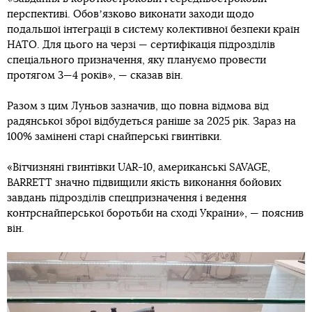
перспективі. Обовʼязково виконати заходи щодо
подальшої інтеграції в систему колективної безпеки країн
НАТО. Для цього на черзі — сертифікація підрозділів
спеціального призначення, яку плануємо провести
протягом 3—4 років», — сказав він.
Разом з цим Луньов зазначив, що повна відмова від
радянської зброї відбудеться раніше за 2025 рік. Зараз на
100% замінені старі снайперські гвинтівки.
«Вітчизняні гвинтівки UAR-10, американські SAVAGE,
BARRETT значно підвищили якість виконання бойових
завдань підрозділів спецпризначення і ведення
контрснайперської боротьби на сході України», — пояснив
він.