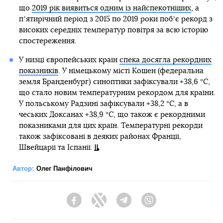
що
2019 рік виявиться одним із найспекотніших
, а
пʼятирічний період з 2015 по 2019 роки побʼє рекорд з
високих середніх температур повітря за всю історію
спостереження.
У низці європейських країн
спека досягла рекордних
показників
. У німецькому місті Кошен (федеральна
земля Бранденбург) синоптики зафіксували +38,6 °C,
що стало новим температурним рекордом для країни.
У польському Радзині зафіксували +38,2 °C, а в
чеських Доксанах +38,9 °C, що також є рекордними
показниками для цих країн. Температурні рекорди
також зафіксовані в деяких районах Франції,
Швейцарії та Іспанії.
Автор:
Олег Панфілович
Facebook
Twitter
Telegram
Viber