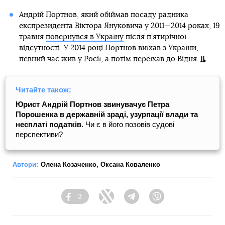
Андрій Портнов, який обіймав посаду радника
експрезидента Віктора Януковича у 2011—2014 роках, 19
травня
повернувся в Україну
після п’ятирічної
відсутності. У 2014 році Портнов виїхав з України,
певний час жив у Росії, а потім переїхав до Відня.
Читайте також:
Юрист Андрій Портнов звинувачує Петра
Порошенка в державній зраді, узурпації влади та
несплаті податків.
Чи є в його позовів судові
перспективи?
Автори:
Олена Козаченко
,
Оксана Коваленко
3
Facebook
Twitter
Telegram
Viber