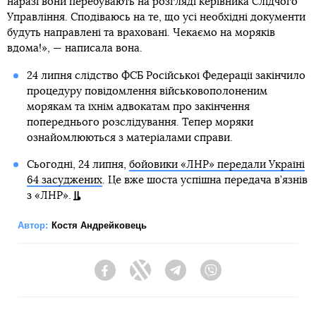
наразі вони перебувають на розгляді керівника Слідчого
Управління. Сподіваюсь на те, що усі необхідні документи
будуть направлені та враховані. Чекаємо на моряків
вдома!», — написала вона.
24 липня слідство ФСБ Російської Федерації закінчило
процедуру повідомлення військовополоненим
морякам та їхнім адвокатам про закінчення
попереднього розслідування. Тепер моряки
ознайомлюються з матеріалами справи.
Сьогодні, 24 липня,
бойовики «ЛНР» передали Україні
64 засуджених
. Це вже шоста успішна передача в’язнів
з «ЛНР».
Автор:
Костя Андрейковець
Facebook
Twitter
Telegram
Viber