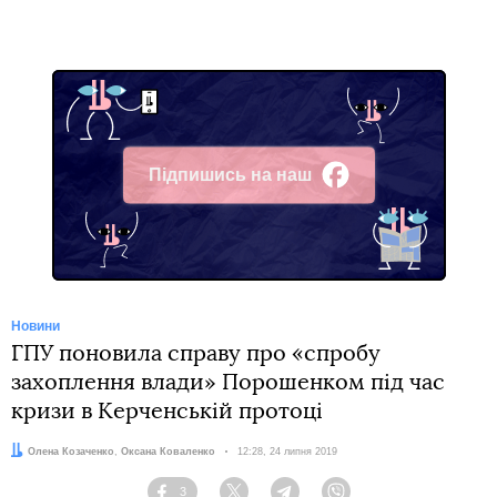
Підпишись на наш
Facebook
Новини
ГПУ поновила справу про «спробу
захоплення влади» Порошенком під час
кризи в Керченській протоці
Автори:
Олена Козаченко
,
Оксана Коваленко
Дата:
12:28, 24 липня 2019
3