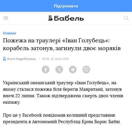
Підтримати
Facebook
Telegram
Twitter
Instagram
Меню
По
по
сай
Новини
Пожежа на траулері «Іван Голубець»:
корабель затонув, загинули двоє моряків
Автор:
Костя Андрейковець
Дата:
18:44, 22 липня 2019
Facebook
Twitter
Telegram
Viber
Український океанський траулер «Іван Голубець», на
якому сталася пожежа біля берегів Мавританії, затонув
вночі 22 липня. Також підтверджена смерть двох членів
екіпажу.
Про це у Facebook повідомив колишній представник
президента в Автономній Республіці Крим Борис Бабін.