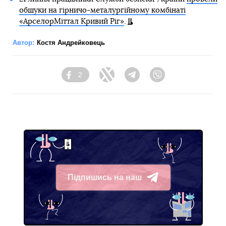
обшуки на гірничо-металургійному комбінаті
«АрселорМіттал Кривий Ріг»
.
Автор:
Костя Андрейковець
2
Facebook
Twitter
Telegram
Viber
Підпишись на наш
Telegram