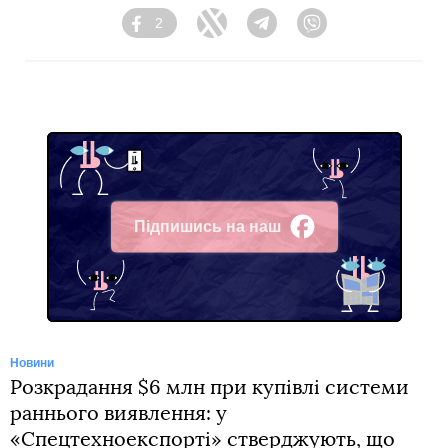
2
Facebook
Twitter
Telegram
Viber
Підпишись на наш
Facebook
Новини
Розкрадання $6 млн при купівлі системи
раннього виявлення: у
«Спецтехноекспорті» стверджують, що