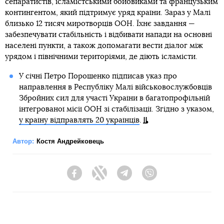
сепаратистів, ісламістськими бойовиками та французьким
контингентом, який підтримує уряд країни. Зараз у Малі
близько 12 тисяч миротворців ООН. Їхнє завдання —
забезпечувати стабільність і відбивати напади на основні
населені пункти, а також допомагати вести діалог між
урядом і північними територіями, де діють ісламісти.
У січні Петро Порошенко підписав указ про
направлення в Республіку Малі військовослужбовців
Збройних сил для участі України в багатопрофільній
інтегрованої місії ООН зі стабілізації. Згідно з указом,
у країну відправлять 20 українців
.
Автор:
Костя Андрейковець
Facebook
Twitter
Telegram
Viber