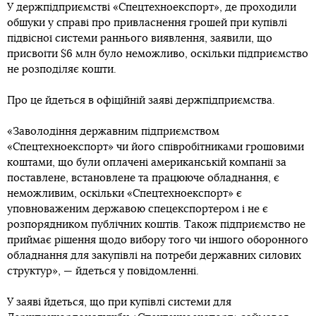
У держпідприємстві «Спецтехноекспорт», де проходили
обшуки у справі про привласнення грошей при купівлі
підвісної системи раннього виявлення, заявили, що
присвоїти $6 млн було неможливо, оскільки підприємство
не розподіляє кошти.
Про це йдеться в офіційній заяві держпідприємства.
«Заволодіння державним підприємством
«Спецтехноекспорт» чи його співробітниками грошовими
коштами, що були оплачені американській компанії за
поставлене, встановлене та працююче обладнання, є
неможливим, оскільки «Спецтехноекспорт» є
уповноваженим державою спецекспортером і не є
розпорядником публічних коштів. Також підприємство не
приймає рішення щодо вибору того чи іншого оборонного
обладнання для закупівлі на потреби державних силових
структур», — йдеться у повідомленні.
У заяві йдеться, що при купівлі системи для