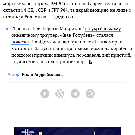
морським регістром, РМРС (з літер цієї абревіатури легко
скласти і ФСБ, і СВР, і ГРУ РФ), та вкрай імовірно не лише з
питань рибальства», — додав він.
21 червня біля берегів Мавританії
на українському
океанічному траулері «Іван Голубець» сталася
пожежа
. Повідомляли, що при пожежі зник моряк-
моторист. За десять днів до пожежі команда корабля з
невідомої причини вимкнула передавальний пристрій,
і судно зникло з електронних карт.
Автор:
Костя Андрейковець
Facebook
Twitter
Telegram
Viber