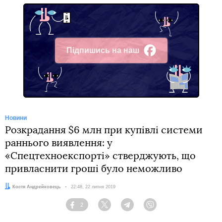
Підпишись на наш
Facebook
Новини
Розкрадання $6 млн при купівлі системи
раннього виявлення: у
«Спецтехноекспорті» стверджують, що
привласнити гроші було неможливо
Автор:
Костя Андрейковець
Дата:
22:48, 22 липня 2019
2
Facebook
Twitter
Telegram
Viber