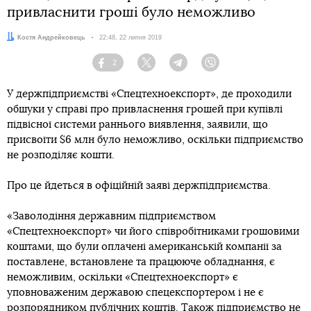
привласнити гроші було неможливо
Автор:
Костя Андрейковець
Дата:
22:48, 22 липня 2019
2
Facebook
Twitter
Telegram
Viber
У держпідприємстві «Спецтехноекспорт», де проходили
обшуки у справі про привласнення грошей при купівлі
підвісної системи раннього виявлення, заявили, що
присвоїти $6 млн було неможливо, оскільки підприємство
не розподіляє кошти.
Про це йдеться в офіційній заяві держпідприємства.
«Заволодіння державним підприємством
«Спецтехноекспорт» чи його співробітниками грошовими
коштами, що були оплачені американській компанії за
поставлене, встановлене та працююче обладнання, є
неможливим, оскільки «Спецтехноекспорт» є
уповноваженим державою спецекспортером і не є
розпорядником публічних коштів. Також підприємство не