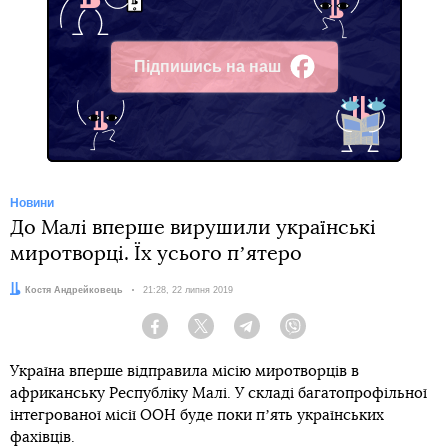
Підпишись на наш
Facebook
Новини
До Малі вперше вирушили українські
миротворці. Їх усього пʼятеро
Автор:
Костя Андрейковець
Дата:
21:28, 22 липня 2019
Facebook
Twitter
Telegram
Viber
Україна вперше відправила місію миротворців в
африканську Республіку Малі. У складі багатопрофільної
інтегрованої місії ООН буде поки пʼять українських
фахівців.