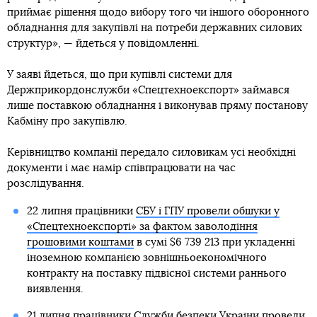
приймає рішення щодо вибору того чи іншого оборонного
обладнання для закупівлі на потреби державних силових
структур», — йдеться у повідомленні.
У заяві йдеться, що при купівлі системи для
Держприкордонслужби «Спецтехноекспорт» займався
лише поставкою обладнання і виконував пряму постанову
Кабміну про закупівлю.
Керівництво компанії передало силовикам усі необхідні
документи і має намір співпрацювати на час
розслідування.
22 липня працівники
СБУ і ГПУ провели обшуки у
«Спецтехноекспорті» за фактом заволодіння
грошовими коштами
в сумі $6 739 213 при укладенні
іноземною компанією зовнішньоекономічного
контракту на поставку підвісної системи раннього
виявлення.
21 липня працівники Служби безпеки України
провели