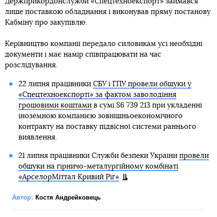
Держприкордонслужби «Спецтехноекспорт» займався
лише поставкою обладнання і виконував пряму постанову
Кабміну про закупівлю.
Керівництво компанії передало силовикам усі необхідні
документи і має намір співпрацювати на час
розслідування.
22 липня працівники
СБУ і ГПУ провели обшуки у
«Спецтехноекспорті» за фактом заволодіння
грошовими коштами
в сумі $6 739 213 при укладенні
іноземною компанією зовнішньоекономічного
контракту на поставку підвісної системи раннього
виявлення.
21 липня працівники Служби безпеки України
провели
обшуки на гірничо-металургійному комбінаті
«АрселорМіттал Кривий Ріг»
.
Автор:
Костя Андрейковець