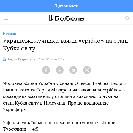
Підтримати
Facebook
Telegram
Twitter
Instagram
Меню
По
по
сай
Новини
Українські лучники взяли «срібло» на етапі
Кубка світу
Автор:
Андрій Сухраков
Дата:
14:52, 07 липня 2019
Facebook
Twitter
Telegram
Viber
Чоловіча збірна України у складі Олексія Гунбіна, Георгія
Іваницького та Сергія Макаревича завоювала «срібло» в
командних змаганнях у стрільбі з класичного лука на
етапі Кубка світу в Німеччині. Про це повідомляє
Укрінформ.
У фіналі українські спортсмени поступилися збірній
Туреччини — 4:5.