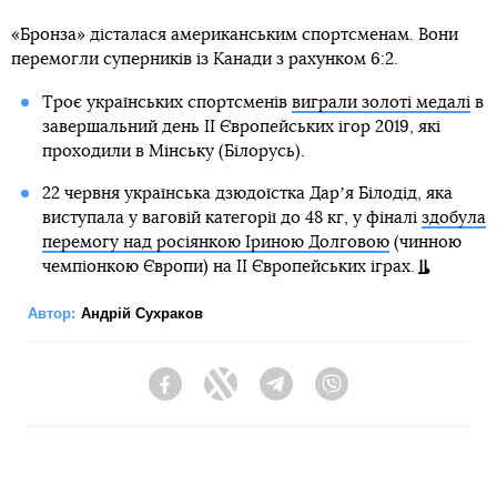
«Бронза» дісталася американським спортсменам. Вони
перемогли суперників із Канади з рахунком 6:2.
Троє українських спортсменів
виграли золоті медалі
в
завершальний день II Європейських ігор 2019, які
проходили в Мінську (Білорусь).
22 червня українська дзюдоїстка Дарʼя Білодід, яка
виступала у ваговій категорії до 48 кг, у фіналі
здобула
перемогу над росіянкою Іриною Долговою
(чинною
чемпіонкою Європи) на ІІ Європейських іграх.
Автор:
Андрій Сухраков
Facebook
Twitter
Telegram
Viber