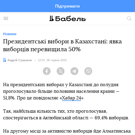
Підтримати
Facebook
Telegram
Twitter
Instagram
Меню
По
по
сай
Новини
Президентські вибори в Казахстані: явка
виборців перевищила 50%
Автор:
Андрій Сухраков
Дата:
12:01, 09 червня 2019
Facebook
Twitter
Telegram
Viber
На президентських виборах у Казахстані до полудня
проголосувало більше половини населення країни —
51,8%. Про це повідомляє «
Хабар 24
».
Так, найбільша кількість тих, хто проголосував,
спостерігається в Актюбінській області — 69,4% виборців.
На другому місці за активністю виборців йде Алматинська