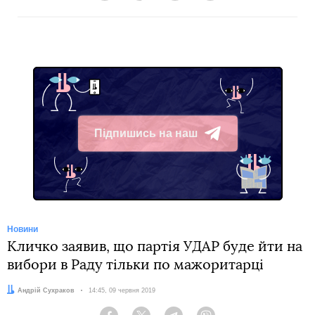
Підпишись на наш
Telegram
Новини
Кличко заявив, що партія УДАР буде йти на
вибори в Раду тільки по мажоритарці
Автор:
Андрій Сухраков
Дата:
14:45, 09 червня 2019