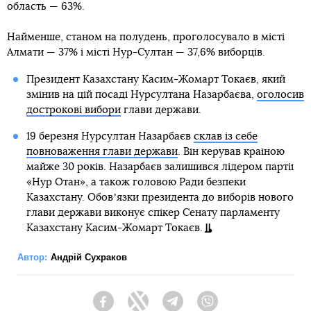
область — 63%.
Найменше, станом на полудень, проголосувало в місті
Алмати — 37% і місті Нур-Султан — 37,6% виборців.
Президент Казахстану Касим-Жомарт Токаєв, який
змінив на цій посаді Нурсултана Назарбаєва,
оголосив
дострокові вибори
глави держави.
19 березня Нурсултан Назарбаєв
склав із себе
повноваження глави держави
. Він керував країною
майже 30 років. Назарбаєв залишився лідером партії
«Нур Отан», а також головою Ради безпеки
Казахстану. Обовʼязки президента до виборів нового
глави держави виконує спікер Сенату парламенту
Казахстану Касим-Жомарт Токаєв.
Автор:
Андрій Сухраков
Facebook
Twitter
Telegram
Viber