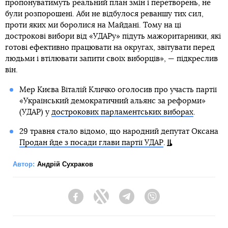
пропонуватимуть реальний план змін і перетворень, не
були розпорошені. Аби не відбулося реваншу тих сил,
проти яких ми боролися на Майдані. Тому на ці
дострокові вибори від «УДАРу» підуть мажоритарники, які
готові ефективно працювати на округах, звітувати перед
людьми і втілювати запити своїх виборців», — підкреслив
він.
Мер Києва Віталій Кличко оголосив про участь партії
«Український демократичний альянс за реформи»
(УДАР) у
дострокових парламентських виборах
.
29 травня стало відомо, що народний депутат Оксана
Продан йде з посади глави партії УДАР
.
Автор:
Андрій Сухраков
Facebook
Twitter
Telegram
Viber