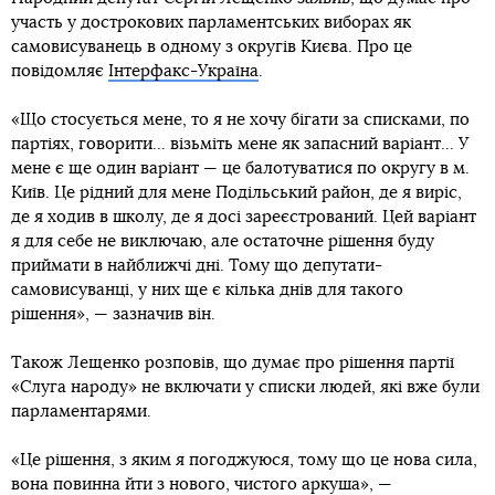
участь у дострокових парламентських виборах як
самовисуванець в одному з округів Києва. Про це
повідомляє
Інтерфакс-Україна
.
«Що стосується мене, то я не хочу бігати за списками, по
партіях, говорити... візьміть мене як запасний варіант... У
мене є ще один варіант — це балотуватися по округу в м.
Київ. Це рідний для мене Подільський район, де я виріс,
де я ходив в школу, де я досі зареєстрований. Цей варіант
я для себе не виключаю, але остаточне рішення буду
приймати в найближчі дні. Тому що депутати-
самовисуванці, у них ще є кілька днів для такого
рішення», — зазначив він.
Також Лещенко розповів, що думає про рішення партії
«Слуга народу» не включати у списки людей, які вже були
парламентарями.
«Це рішення, з яким я погоджуюся, тому що це нова сила,
вона повинна йти з нового, чистого аркуша», —