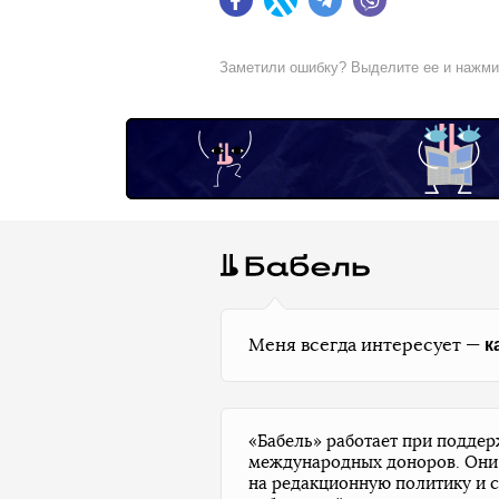
Facebook
Twitter
Telegram
Viber
Заметили ошибку? Выделите ее и нажм
к
Меня всегда интересует —
«Бабель» работает при подде
международных доноров. Они
на редакционную политику и 