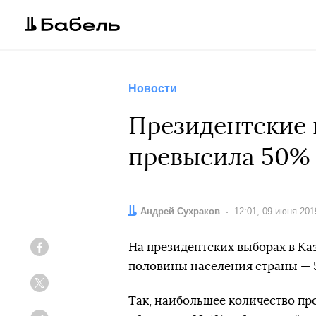
Новости
Президентские 
превысила 50%
Автор:
Андрей Сухраков
Дата:
12:01, 09 июня 201
На президентских выборах в Ка
Facebook
половины населения страны — 5
Twitter
Так, наибольшее количество п