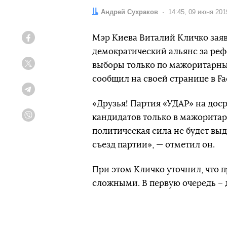
Автор:
Андрей Сухраков
Дата:
14:45, 09 июня 201
Мэр Киева Виталий Кличко заяв
Facebook
демократический альянс за реф
выборы только по мажоритарны
Twitter
сообщил на своей странице в Fa
Telegram
«Друзья! Партия «УДАР» на дос
кандидатов только в мажоритар
Viber
политическая сила не будет вы
съезд партии», — отметил он.
При этом Кличко уточнил, что 
сложными. В первую очередь – 