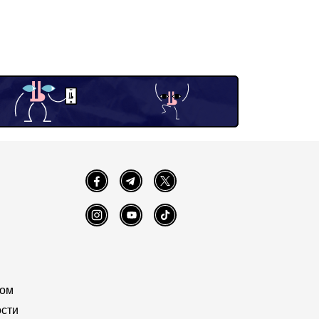
Facebook
Telegram
Twitter
Instagram
YouTube
TikTok
том
сти