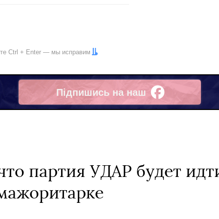
ите
Ctrl
+
Enter
— мы исправим
Підпишись на наш
Facebook
что партия УДАР будет идт
 мажоритарке