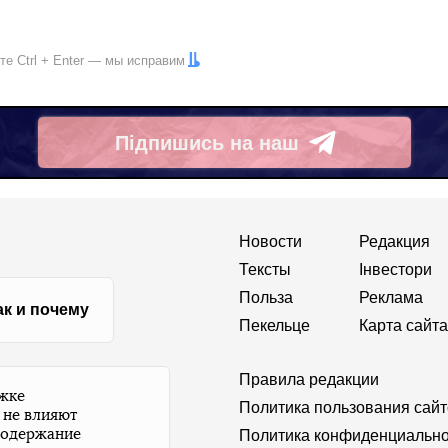
ите
Ctrl
+
Enter
— мы исправим
Підпишись на наш
Telegram
Новости
Редакция
Тексты
Інвестори
Польза
Реклама
ак и почему
Пекельце
Карта сайта
Правила редакции
ржке
Политика пользования сай
 не влияют
содержание
Политика конфиденциально