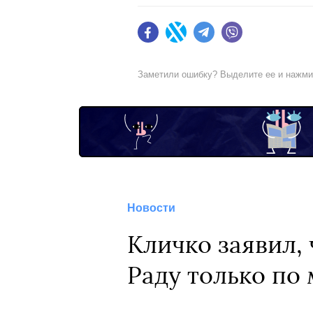
Facebook
Twitter
Telegram
Viber
Заметили ошибку? Выделите ее и нажм
Новости
Кличко заявил, 
Раду только по