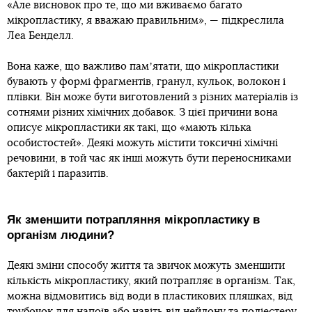
«Але висновок про те, що ми вживаємо багато
мікропластику, я вважаю правильним», — підкреслила
Леа Бенделл.
Вона каже, що важливо памʼятати, що мікропластики
бувають у формі фрагментів, гранул, кульок, волокон і
плівки. Він може бути виготовлений з різних матеріалів із
сотнями різних хімічних добавок. З цієї причини вона
описує мікропластики як такі, що «мають кілька
особистостей». Деякі можуть містити токсичні хімічні
речовини, в той час як інші можуть бути переносниками
бактерій і паразитів.
Як зменшити потрапляння мікропластику в
організм людини?
Деякі зміни способу життя та звичок можуть зменшити
кількість мікропластику, який потрапляє в організм. Так,
можна відмовитись від води в пластикових пляшках, від
трубочок для напоїв або навіть від нейлону та поліестеру.