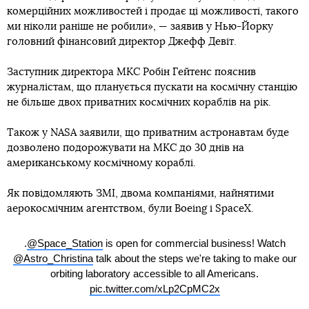
комерційних можливостей і продає ці можливості, такого
ми ніколи раніше не робили», — заявив у Нью-Йорку
головний фінансовий директор Джефф Девіт.
Заступник директора МКС Робін Гейтенс пояснив
журналістам, що планується пускати на космічну станцію
не більше двох приватних космічних кораблів на рік.
Також у NASA заявили, що приватним астронавтам буде
дозволено подорожувати на МКС до 30 днів на
американському космічному кораблі.
Як повідомляють ЗМІ, двома компаніями, найнятими
аерокосмічним агентством, були Boeing і SpaceX.
.
@Space_Station
is open for commercial business! Watch
@Astro_Christina
talk about the steps we're taking to make our
orbiting laboratory accessible to all Americans.
pic.twitter.com/xLp2CpMC2x