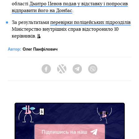
області
Дмитро Ценов подав у відставку і попросив
відправити його на Донбас
.
За результатами
перевірки поліцейських підрозділів
Міністерство внутрішніх справ відсторонило 10
керівників.
Автор:
Олег Панфілович
Facebook
Twitter
Telegram
Viber
Підпишись на наш
Telegram