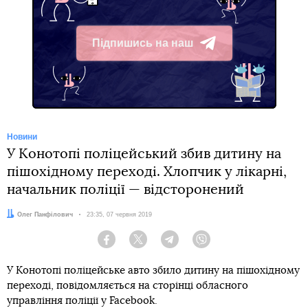
Підпишись на наш
Telegram
Новини
У Конотопі поліцейський збив дитину на
пішохідному переході. Хлопчик у лікарні,
начальник поліції — відсторонений
Автор:
Олег Панфілович
Дата:
23:35, 07 червня 2019
Facebook
Twitter
Telegram
Viber
У Конотопі поліцейське авто збило дитину на пішохідному
переході, повідомляється на сторінці обласного
управління поліції у Facebook.