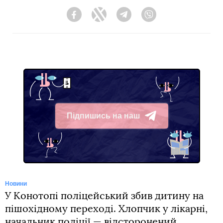
Facebook
Twitter
Telegram
Viber
Підпишись на наш
Telegram
Новини
У Конотопі поліцейський збив дитину на
пішохідному переході. Хлопчик у лікарні,
начальник поліції — відсторонений