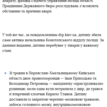
апарату, фахівці слідчого управління поліції області.
Працівники Державного бюро розслідувань зʼясовують
обставини та причини аварії.
У той же час, за повідомленням dtp.kiev.ua, дитину збила
саме автівка начальника Конотопського відділу поліції. За
даними видання, дитина перебуває у лікарні у важкому
стані.
31 травня в Переяславі-Хмельницькому Київської
області двоє правоохоронців — Іван Приходько та
Володимир Петровець — напідпитку «пристрілювали»
рушницю, коли одна куля потрапила у двір, де грався
пʼятирічний хлопчик Кирило Тлявов. Дитину
доставили із закритою черепно-мозковою травмою,
забоєм головного мозку, внутрішньомозковою