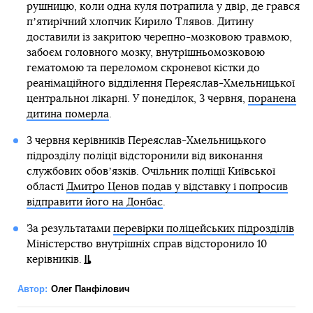
рушницю, коли одна куля потрапила у двір, де грався
пʼятирічний хлопчик Кирило Тлявов. Дитину
доставили із закритою черепно-мозковою травмою,
забоєм головного мозку, внутрішньомозковою
гематомою та переломом скроневої кістки до
реанімаційного відділення Переяслав-Хмельницької
центральної лікарні. У понеділок, 3 червня,
поранена
дитина померла
.
3 червня керівників Переяслав-Хмельницького
підрозділу поліції відсторонили від виконання
службових обовʼязків. Очільник поліції Київської
області
Дмитро Ценов подав у відставку і попросив
відправити його на Донбас
.
За результатами
перевірки поліцейських підрозділів
Міністерство внутрішніх справ відсторонило 10
керівників.
Автор:
Олег Панфілович