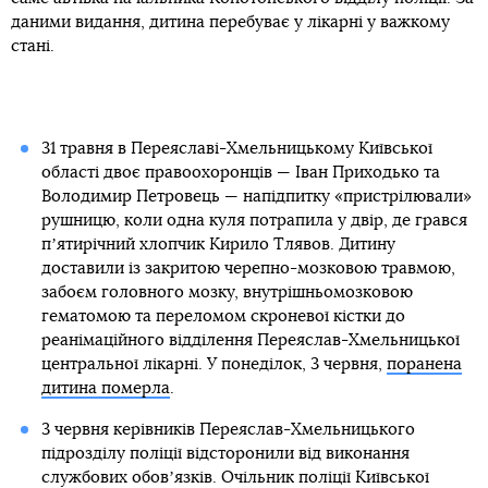
даними видання, дитина перебуває у лікарні у важкому
стані.
31 травня в Переяславі-Хмельницькому Київської
області двоє правоохоронців — Іван Приходько та
Володимир Петровець — напідпитку «пристрілювали»
рушницю, коли одна куля потрапила у двір, де грався
пʼятирічний хлопчик Кирило Тлявов. Дитину
доставили із закритою черепно-мозковою травмою,
забоєм головного мозку, внутрішньомозковою
гематомою та переломом скроневої кістки до
реанімаційного відділення Переяслав-Хмельницької
центральної лікарні. У понеділок, 3 червня,
поранена
дитина померла
.
3 червня керівників Переяслав-Хмельницького
підрозділу поліції відсторонили від виконання
службових обовʼязків. Очільник поліції Київської