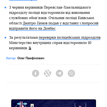
3 червня керівників Переяслав-Хмельницького
підрозділу поліції відсторонили від виконання
службових обовʼязків. Очільник поліції Київської
області
Дмитро Ценов подав у відставку і попросив
відправити його на Донбас
.
За результатами
перевірки поліцейських підрозділів
Міністерство внутрішніх справ відсторонило 10
керівників.
Автор:
Олег Панфілович
Facebook
Twitter
Telegram
Viber