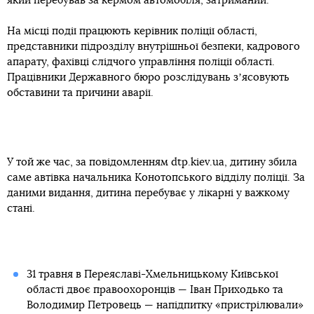
який перебував за кермом автомобіля, затриманий.
На місці події працюють керівник поліції області,
представники підрозділу внутрішньої безпеки, кадрового
апарату, фахівці слідчого управління поліції області.
Працівники Державного бюро розслідувань зʼясовують
обставини та причини аварії.
У той же час, за повідомленням dtp.kiev.ua, дитину збила
саме автівка начальника Конотопського відділу поліції. За
даними видання, дитина перебуває у лікарні у важкому
стані.
31 травня в Переяславі-Хмельницькому Київської
області двоє правоохоронців — Іван Приходько та
Володимир Петровець — напідпитку «пристрілювали»