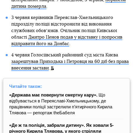
дитина померла
.
3 червня керівників Переяслав-Хмельницького
підрозділу поліції відсторонили від виконання
службових обовʼязків. Очільник поліції Київської
області
Дмитро Ценов подав у відставку і попросив
відправити його на Донбас
.
4 червня Голосіївський районний суд міста Києва
заарештував Приходька і Петровця на 60 діб без права
внесення застави
.
Читайте також:
«Держава має повернути смертну кару».
Що
відбувається в Переяславі-Хмельницькому, де
працівники поліції застрелили п’ятирічного Кирила
Тлявова — репортаж theБабеля
«Де ж та поліція, забрали дитину». Як ховали 5-
річного Кирила Тлявова, у якого стріляли