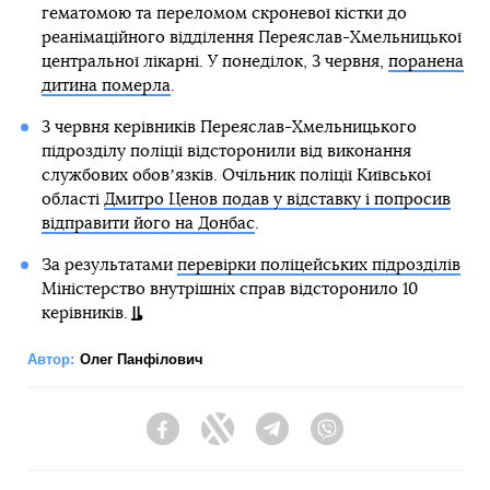
гематомою та переломом скроневої кістки до
реанімаційного відділення Переяслав-Хмельницької
центральної лікарні. У понеділок, 3 червня,
поранена
дитина померла
.
3 червня керівників Переяслав-Хмельницького
підрозділу поліції відсторонили від виконання
службових обовʼязків. Очільник поліції Київської
області
Дмитро Ценов подав у відставку і попросив
відправити його на Донбас
.
За результатами
перевірки поліцейських підрозділів
Міністерство внутрішніх справ відсторонило 10
керівників.
Автор:
Олег Панфілович
Facebook
Twitter
Telegram
Viber