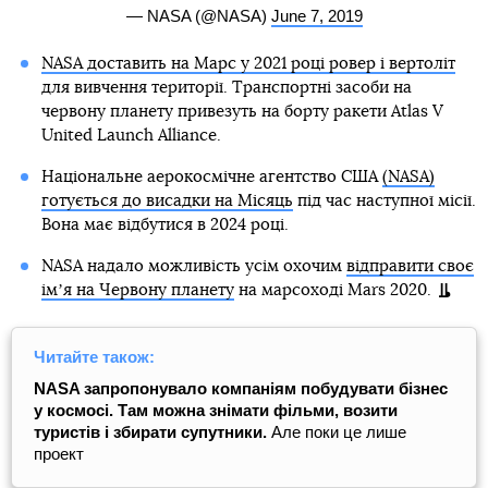
— NASA (@NASA)
June 7, 2019
NASA доставить на Марс у 2021 році ровер і вертоліт
для вивчення території. Транспортні засоби на
червону планету привезуть на борту ракети Atlas V
United Launch Alliance.
Національне аерокосмічне агентство США
(NASA)
готується до висадки на Місяць
під час наступної місії.
Вона має відбутися в 2024 році.
NASA надало можливість усім охочим
відправити своє
імʼя на Червону планету
на марсоході Mars 2020.
Читайте також:
NASA запропонувало компаніям побудувати бізнес
у космосі. Там можна знімати фільми, возити
туристів і збирати супутники.
Але поки це лише
проект