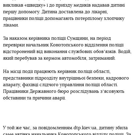
викликав «швидку» і до приїзду медиків надавав дитині
першу допомогу. Дитина доставлена до лікарні,
працівники поліції допомагають потерпілому хлопчику
ліками.
За наказом керівника поліції Сумщини, на період
перевірки начальник Конотопського відділення поліції
відсторонений від виконання службових обовʼязків. Водій,
який перебував за кермом автомобіля, затриманий.
На місці події працюють керівник поліції області,
представники підрозділу внутрішньої безпеки, кадрового
апарату, фахівці слідчого управління поліції області.
Працівники Державного бюро розслідувань зʼясовують
обставини та причини аварії.
У той же час, за повідомленням dtp.kiev.ua, дитину збила
саме автівка начальника Конотопського відділу поліції. За