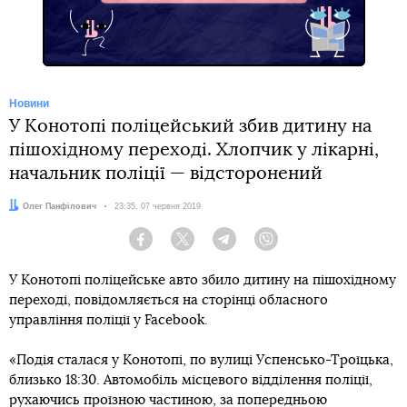
Новини
У Конотопі поліцейський збив дитину на
пішохідному переході. Хлопчик у лікарні,
начальник поліції — відсторонений
Автор:
Олег Панфілович
Дата:
23:35, 07 червня 2019
Facebook
Twitter
Telegram
Viber
У Конотопі поліцейське авто збило дитину на пішохідному
переході, повідомляється на сторінці обласного
управління поліції у Facebook.
«Подія сталася у Конотопі, по вулиці Успенсько-Троїцька,
близько 18:30. Автомобіль місцевого відділення поліції,
рухаючись проїзною частиною, за попередньою