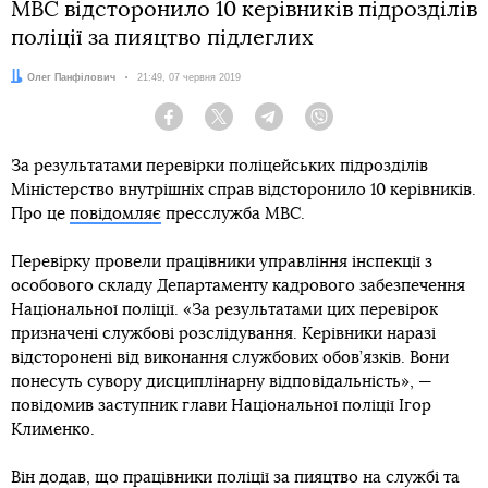
МВС відсторонило 10 керівників підрозділів
поліції за пияцтво підлеглих
Автор:
Олег Панфілович
Дата:
21:49, 07 червня 2019
Facebook
Twitter
Telegram
Viber
За результатами перевірки поліцейських підрозділів
Міністерство внутрішніх справ відсторонило 10 керівників.
Про це
повідомляє
пресслужба МВС.
Перевірку провели працівники управління інспекції з
особового складу Департаменту кадрового забезпечення
Національної поліції. «За результатами цих перевірок
призначені службові розслідування. Керівники наразі
відсторонені від виконання службових обов’язків. Вони
понесуть сувору дисциплінарну відповідальність», —
повідомив заступник глави Національної поліції Ігор
Клименко.
Він додав, що працівники поліції за пияцтво на службі та