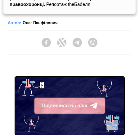
правоохоронці.
Репортаж theБабеля
Автор:
Олег Панфілович
Facebook
Twitter
Telegram
Viber
Підпишись на наш
Telegram