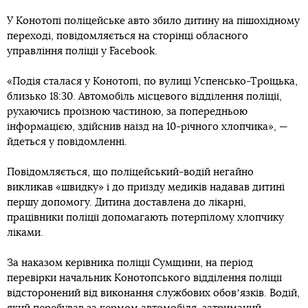
У Конотопі поліцейське авто збило дитину на пішохідному
переході, повідомляється на сторінці обласного
управління поліції у Facebook.
«Подія сталася у Конотопі, по вулиці Успенсько-Троїцька,
близько 18:30. Автомобіль місцевого відділення поліції,
рухаючись проїзною частиною, за попередньою
інформацією, здійснив наїзд на 10-річного хлопчика», —
йдеться у повідомленні.
Повідомляється, що поліцейський-водій негайно
викликав «швидку» і до приїзду медиків надавав дитині
першу допомогу. Дитина доставлена до лікарні,
працівники поліції допомагають потерпілому хлопчику
ліками.
За наказом керівника поліції Сумщини, на період
перевірки начальник Конотопського відділення поліції
відсторонений від виконання службових обовʼязків. Водій,