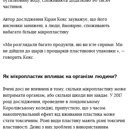
бутильовану воду, споживають додатково 90 тисяч
частинок.
Автор дослідження Кіран Кокс зауважує, що його
висновки занижені, а люди, ймовірно, споживають
набагато більше мікропластику.
«Ми розглядали багато продуктів, які ви їсте сирими. Ми
не дійшли до шарів і прошарків пластикової упаковки », —
говорить Кокс.
Як мікропластик впливає на організм людини?
Вчені досі не впевнені в тому, скільки мікропластику може
витримати організм, або скільки шкоди він завдає. У 2017
році дослідження, проведене в лондонському
Королівському коледжі, припустило, що з часом
накопичувальний ефект від вживання пластика може
стати токсичним. Різні види пластику мають різні токсичні
властивості. Деякі з них зроблені з використанням