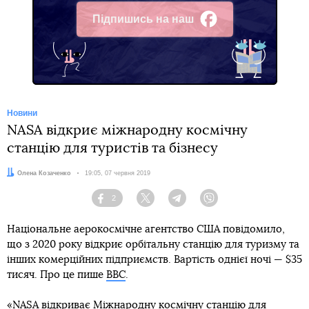
Підпишись на наш
Facebook
Новини
NASA відкриє міжнародну космічну
станцію для туристів та бізнесу
Автор:
Олена Козаченко
Дата:
19:05, 07 червня 2019
2
Facebook
Twitter
Telegram
Viber
Національне аерокосмічне агентство США повідомило,
що з 2020 року відкриє орбітальну станцію для туризму та
інших комерційних підприємств. Вартість однієї ночі — $35
тисяч. Про це пише
ВВС
.
«NASA відкриває Міжнародну космічну станцію для