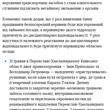
керування транспортним засобом у стані алкогольного
сп’яніння підлягають негайному звільненню з органів.
Клименко також додав, що у разі виявлення таких
працівників безпосередній керівник буде відсторонений
від займаної посади, а керівництво цього підрозділу
притягнуть до дисциплінарної відповідальності. У разі
відсутності належного реагування до дисциплінарної
відповідальності буде притягнуте керівництво обласної
поліції.
31 травня в Переяславі-Хмельницькому Київської
області двоє правоохоронців — Іван Приходько та
Володимир Петровець — напідпитку «пристрілювали»
рушницю, коли одна куля потрапила у двір, де грався
пʼятирічний хлопчик Кирило Тлялов. Дитину
доставили із закритою черепно-мозковою травмою,
забоєм головного мозку, внутрішньомозковою
гематомою та переломом скроневої кістки до
реанімаційного відділення Переяслав-Хмельницької
центральної лікарні. У понеділок, 3 червня,
поранена