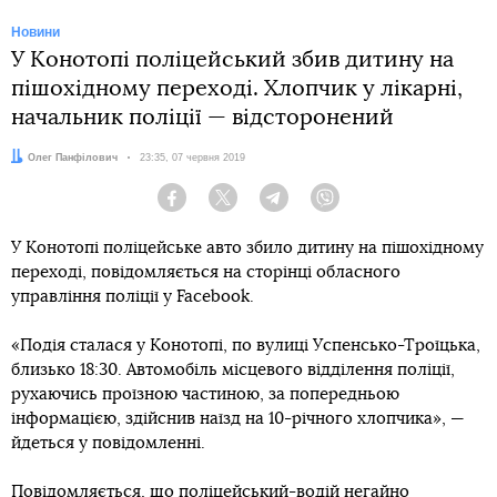
Новини
У Конотопі поліцейський збив дитину на
пішохідному переході. Хлопчик у лікарні,
начальник поліції — відсторонений
Автор:
Олег Панфілович
Дата:
23:35, 07 червня 2019
Facebook
Twitter
Telegram
Viber
У Конотопі поліцейське авто збило дитину на пішохідному
переході, повідомляється на сторінці обласного
управління поліції у Facebook.
«Подія сталася у Конотопі, по вулиці Успенсько-Троїцька,
близько 18:30. Автомобіль місцевого відділення поліції,
рухаючись проїзною частиною, за попередньою
інформацією, здійснив наїзд на 10-річного хлопчика», —
йдеться у повідомленні.
Повідомляється, що поліцейський-водій негайно