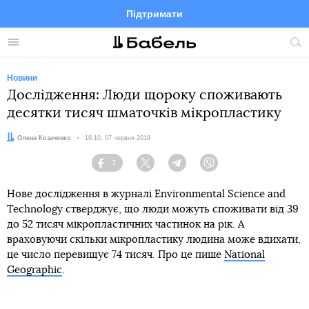
Підтримати
Facebook
Telegram
Twitter
Instagram
Меню
По
по
сай
Новини
Дослідження: Люди щороку споживають
десятки тисяч шматочків мікропластику
Автор:
Олена Козаченко
Дата:
16:10, 07 червня 2019
7
Facebook
Twitter
Telegram
Viber
Нове дослідження в журналі Environmental Science and
Technology стверджує, що люди можуть споживати від 39
до 52 тисяч мікропластичних частинок на рік. А
враховуючи скільки мікропластику людина може вдихати,
це число перевищує 74 тисяч. Про це пише
National
Geographic
.