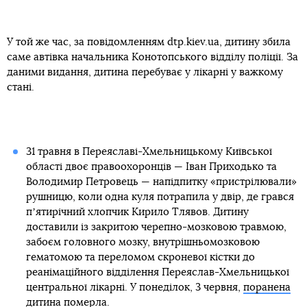
У той же час, за повідомленням dtp.kiev.ua, дитину збила
саме автівка начальника Конотопського відділу поліції. За
даними видання, дитина перебуває у лікарні у важкому
стані.
31 травня в Переяславі-Хмельницькому Київської
області двоє правоохоронців — Іван Приходько та
Володимир Петровець — напідпитку «пристрілювали»
рушницю, коли одна куля потрапила у двір, де грався
пʼятирічний хлопчик Кирило Тлявов. Дитину
доставили із закритою черепно-мозковою травмою,
забоєм головного мозку, внутрішньомозковою
гематомою та переломом скроневої кістки до
реанімаційного відділення Переяслав-Хмельницької
центральної лікарні. У понеділок, 3 червня,
поранена
дитина померла
.