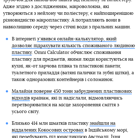
Адже згідно з дослідженням, мікроволокна, які
утворюються з нейлону чи поліестеру, є найпоширенішою
різновидністю мікропластику. А потрапляють вони в
навколишню середу через стічні води з пральних машин.
В інтернеті
зʼявився онлайн-калькулятор, який
дозволяє підрахувати кількість споживаного людиною
пластику
. Omni Calculator обчислює споживання
пластику для предметів, якими люди користуються на
кухні, як-от харчова плівка та пластикові пакети;
туалетного приладдя (ватяні палички та зубні щітки), а
також одноразових контейнерів і соломинок.
Малайзія поверне 450 тонн забруднених пластикових
відходів
країнам, які їх надіслали, відмовляючись
перетворюватися на місце захоронення сміття з
усього світу.
Близько 414 млн шматків пластику
знайшли на
віддалених Кокосових островах
в Індійському морі,
які перебувають під юрисдикцією Австралії. Їхня