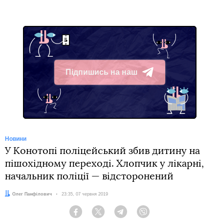
Підпишись на наш
Telegram
Новини
У Конотопі поліцейський збив дитину на
пішохідному переході. Хлопчик у лікарні,
начальник поліції — відсторонений
Автор:
Олег Панфілович
Дата:
23:35, 07 червня 2019
Facebook
Twitter
Telegram
Viber