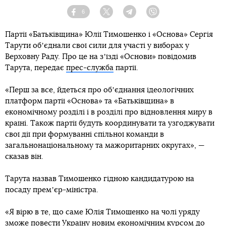
6
Facebook
Twitter
Telegram
Viber
Партії «Батьківщина» Юлії Тимошенко і «Основа» Сергія
Тарути обʼєднали свої сили для участі у виборах у
Верховну Раду. Про це на зʼїзді «Основи» повідомив
Тарута, передає
прес-служба
партії.
«Перш за все, йдеться про обʼєднання ідеологічних
платформ партії «Основа» та «Батьківщина» в
економічному розділі і в розділі про відновлення миру в
країні. Також партії будуть координувати та узгоджувати
свої дії при формуванні спільної команди в
загальнонаціональному та мажоритарних округах», —
сказав він.
Тарута назвав Тимошенко гідною кандидатурою на
посаду премʼєр-міністра.
«Я вірю в те, що саме Юлія Тимошенко на чолі уряду
зможе повести Україну новим економічним курсом до