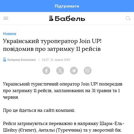
Підтримати
Facebook
Telegram
Twitter
Instagram
Меню
По
по
сай
Новини
Український туроператор Join UP!
повідомив про затримку 11 рейсів
Автор:
Катерина Коваленко
Дата:
19:27, 31 травня 2019
Facebook
Twitter
Telegram
Viber
Український туристичний оператор Join UP! попередив
про затримку 11 рейсів, запланованих на 31 травня та 1
червня.
Про це йдеться на сайті компанії.
Рейси затримуються переважно в напрямку Шарм-Ель-
Шейху (Єгипет), Антальї (Туреччина) та у зворотній бік.