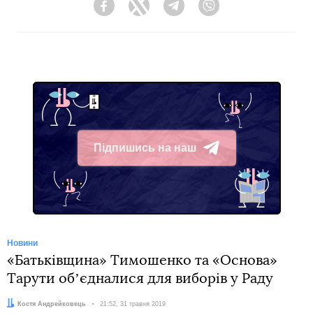
Facebook
Twitter
Telegram
Viber
Підпишись на наш
Telegram
Новини
«Батьківщина» Тимошенко та «Основа»
Тарути обʼєдналися для виборів у Раду
Автор:
Костя Андрейковець
Дата:
21:52, 31 травня 2019