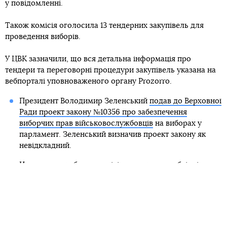
у повідомленні.
Також комісія оголосила 13 тендерних закупівель для
проведення виборів.
У ЦВК зазначили, що вся детальна інформація про
тендери та переговорні процедури закупівель указана на
вебпорталі уповноваженого органу Prozorro.
Президент Володимир Зеленський
подав до Верховної
Ради проект закону №10356 про забезпечення
виборчих прав військовослужбовців
на виборах у
парламент. Зеленський визначив проект закону як
невідкладний.
Центральна виборча комісія
скасувала необхідність
надавати довідки
, які доводять причину зміни місця
голосування на виборах.
Автор:
Костя Андрейковець