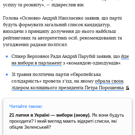
успіху та розквіту», — підкреслив він.
Голова «Основи» Андрій Ніколаєнко заявив, що партії
будуть формувати загальний список кандидатур,
виходячи з принципу долучення до нього найбільш
рейтингових та авторитетних осіб, рекомендованих та
узгоджених радами політсил.
Спікер Верховної Ради Андрій Парубій заявив, що
йде
на вибори в парламент
з «командою однодумців».
31 травня політична партія «Європейська
солідарність» провела зʼїзд, на якому
обрала своїм
лідером колишнього президента Петра Порошенка
.
Читайте також:
21 липня в Україні — вибори (знову).
Як вони будуть
проходити? І який вигляд мають відкриті списки, які
обіцяв Зеленський?