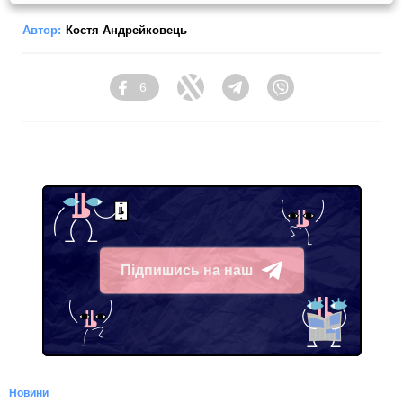
Автор:
Костя Андрейковець
6
Facebook
Twitter
Telegram
Viber
Підпишись на наш
Telegram
Новини