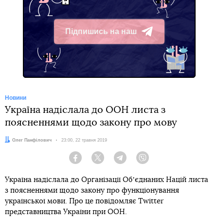
Підпишись на наш
Telegram
Новини
Україна надіслала до ООН листа з
поясненнями щодо закону про мову
Автор:
Олег Панфілович
Дата:
23:00, 22 травня 2019
Facebook
Twitter
Telegram
Viber
Україна надіслала до Організації Обʼєднаних Націй листа
з поясненнями щодо закону про функціонування
української мови. Про це повідомляє Twitter
представництва України при ООН.