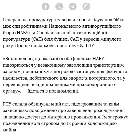
Facebook
Twitter
Telegram
Viber
Генеральна прокуратура завершила розслідування бійки
між співробітниками Національного антикорупційного
бюро (НАБУ) та Спеціалізованої антикорупційної
прокуратури (САП) біля будівлі САП у вересні минулого
року. Про це повідомляє прес-служба ГПУ.
«Встановлено, що вказані особи [спецназ НАБУ]
підозрюються у незаконному заволодінні транспортним
засобом, поєднаному з погрозою застосування фізичного
насильства, небезпечного для здоровʼя потерпілого, та у
перевищенні влади працівниками правоохоронного
органу», — йдеться в повідомленні.
ГПУ склала обвинувальний акт, підозрюваним та їхнім
захисникам повідомлено про завершення розслідування
та надано доступ до матеріалів провадження. Їм загрожує
позбавлення волі строком до 12 років з конфіскацією
майна.