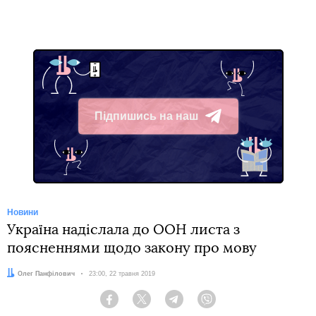
Підпишись на наш
Telegram
Новини
Україна надіслала до ООН листа з
поясненнями щодо закону про мову
Автор:
Олег Панфілович
Дата:
23:00, 22 травня 2019
Facebook
Twitter
Telegram
Viber