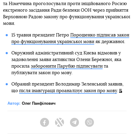
та Німеччина проголосували проти ініційованого Росією
екстреного засідання Ради безпеки ООН через прийняття
Верховною Радою закону про функціонування української
мови.
15 травня президент Петро
Порошенко підписав закон
про функціонування української мови
як державної.
Окружний адміністративний суд Києва відмовив у
задоволенні заяви активістки Олени Бережної, яка
просила
заборонити Парубію підписувати
та
публікувати закон про мову.
Обраний президент Володимир Зеленський заявив,
що
після інавгурації проаналізує закон про мову
.
Автор:
Олег Панфілович
Facebook
Twitter
Telegram
Viber