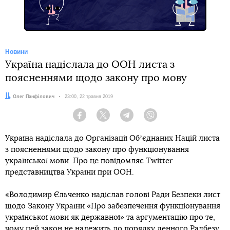
Новини
Україна надіслала до ООН листа з
поясненнями щодо закону про мову
Автор:
Олег Панфілович
Дата:
23:00, 22 травня 2019
Facebook
Twitter
Telegram
Viber
Україна надіслала до Організації Обʼєднаних Націй листа
з поясненнями щодо закону про функціонування
української мови. Про це повідомляє Twitter
представництва України при ООН.
«Володимир Єльченко надіслав голові Ради Безпеки лист
щодо Закону України «Про забезпечення функціонування
української мови як державної» та аргументацію про те,
чому цей закон не належить до порядку денного Радбезу