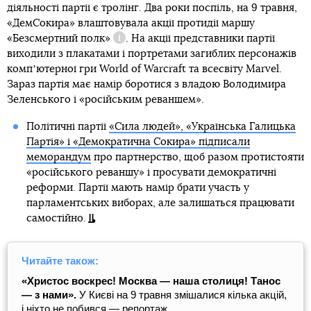
діяльності партії є тролінг. Два роки поспіль, на 9 травня,
«ДемСокира» влаштовувала акції протидії маршу
«Безсмертний полк»
. На акції представники партії
Довідка
виходили з плакатами і портретами загиблих персонажів
компʼютерної гри World of Warcraft та всесвіту Marvel.
Зараз партія має намір боротися з владою Володимира
Зеленського і «російським реваншем».
Політичні партії
«Сила людей», «Українська Галицька
Партія» і «Демократична Сокира» підписали
меморандум
про партнерство, щоб разом протистояти
«російського реваншу» і просувати демократичні
реформи. Партії мають намір брати участь у
парламентських виборах, але залишаться працювати
самостійно.
Читайте також:
«Христос воскрес! Москва — наша столиця! Танос
— з нами».
У Києві на 9 травня змішалися кілька акцій,
і ніхто не побився — репортаж