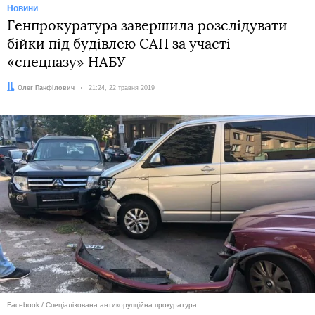
Новини
Генпрокуратура завершила розслідувати
бійки під будівлею САП за участі
«спецназу» НАБУ
Автор:
Олег Панфілович
Дата:
21:24, 22 травня 2019
Facebook / Спеціалізована антикорупційна прокуратура