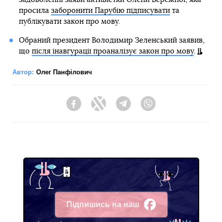
просила
заборонити Парубію підписувати
та
публікувати закон про мову.
Обраний президент Володимир Зеленський заявив,
що
після інавгурації проаналізує закон про мову
.
Автор:
Олег Панфілович
Facebook
Twitter
Telegram
Viber
Підпишись на наш
Facebook