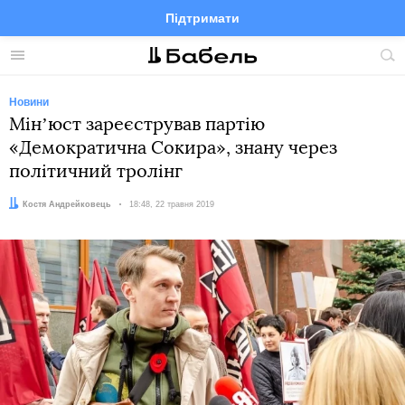
Підтримати
Facebook
Telegram
Twitter
Instagram
Меню
По
по
сай
Новини
Мінʼюст зареєстрував партію
«Демократична Cокира», знану через
політичний тролінг
Автор:
Костя Андрейковець
Дата:
18:48, 22 травня 2019