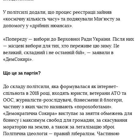
У політсилі додали, що процес реєстрації зайняв
«космічну кількість часу» та подякували Мінʼюсту за
допомогу у «дрібних нюансах».
«Попереду — вибори до Верховної Ради України. Після них
— місцеві вибори для тих, хто переживе цю зиму. Це
великий, складний і не останній бій», — заявили в
«ДемСокирі».
Що це за партія?
До складу політсили, яка формувалася як інтернет-
спільнота в 2018 році, входять юристи, ветерани АТО та
ООС, журналісти-розслідувачі, бізнесмени й блогери,
частину з яких часто називають «порохоботами».
«Демократична Сокира» виступає за зняття обмежень для
бізнесу і максимум свобод для громадян, за скасування
мораторію на землю, а також за легалізацію зброї.
Політична ідеологія — правий лібералізм. Частиною