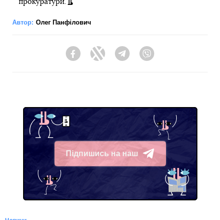
прокуратури.
Автор:
Олег Панфілович
Facebook
Twitter
Telegram
Viber
Підпишись на наш
Telegram