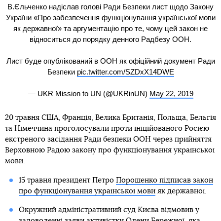
В.Єльченко надіслав голові Ради Безпеки лист щодо Закону
України «Про забезпечення функціонування української мови
як державної» та аргументацію про те, чому цей закон не
відноситься до порядку денного Радбезу ООН.
Лист буде опублікований в ООН як офіційний документ Ради
Безпеки
pic.twitter.com/SZDxX14DWE
— UKR Mission to UN (@UKRinUN)
May 22, 2019
20 травня США, Франція, Велика Британія, Польща, Бельгія
та Німеччина проголосували проти ініційованого Росією
екстреного засідання Ради безпеки ООН через прийняття
Верховною Радою закону про функціонування української
мови.
15 травня президент Петро
Порошенко підписав закон
про функціонування української мови
як державної.
Окружний адміністративний суд Києва відмовив у
задоволенні заяви активістки Олени Бережної, яка