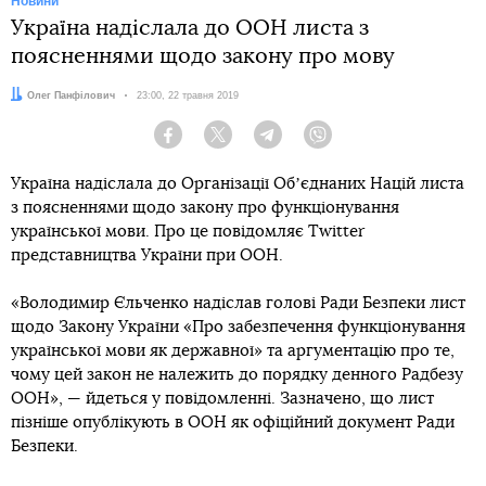
Новини
Україна надіслала до ООН листа з
поясненнями щодо закону про мову
Автор:
Олег Панфілович
Дата:
23:00, 22 травня 2019
Facebook
Twitter
Telegram
Viber
Україна надіслала до Організації Обʼєднаних Націй листа
з поясненнями щодо закону про функціонування
української мови. Про це повідомляє Twitter
представництва України при ООН.
«Володимир Єльченко надіслав голові Ради Безпеки лист
щодо Закону України «Про забезпечення функціонування
української мови як державної» та аргументацію про те,
чому цей закон не належить до порядку денного Радбезу
ООН», — йдеться у повідомленні. Зазначено, що лист
пізніше опублікують в ООН як офіційний документ Ради
Безпеки.