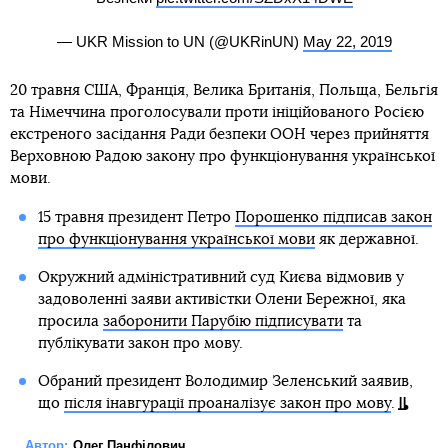
— UKR Mission to UN (@UKRinUN)
May 22, 2019
20 травня США, Франція, Велика Британія, Польща, Бельгія
та Німеччина проголосували проти ініційованого Росією
екстреного засідання Ради безпеки ООН через прийняття
Верховною Радою закону про функціонування української
мови.
15 травня президент Петро
Порошенко підписав закон
про функціонування української мови
як державної.
Окружний адміністративний суд Києва відмовив у
задоволенні заяви активістки Олени Бережної, яка
просила
заборонити Парубію підписувати
та
публікувати закон про мову.
Обраний президент Володимир Зеленський заявив,
що
після інавгурації проаналізує закон про мову
.
Автор:
Олег Панфілович