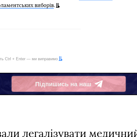
рламентських виборів
.
іть
Ctrl
+
Enter
— ми виправимо
Підпишись на наш
Telegram
вали легалізувати медичний