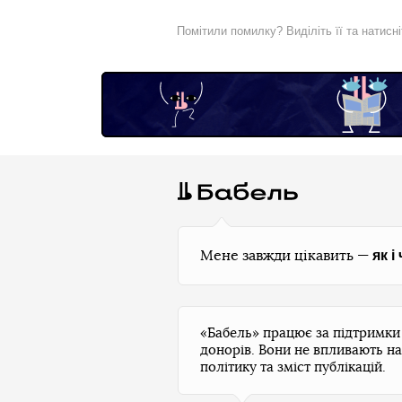
Помітили помилку? Виділіть її та натисн
як і
Мене завжди цікавить —
«Бабель» працює за підтримк
донорів. Вони не впливають на
політику та зміст публікацій.