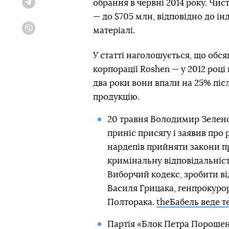
обрання в червні 2014 року. Чи
Telegram
— до $705 млн, відповідно до інд
матеріалі.
Viber
У статті наголошується, що обс
корпорації Roshen — у 2012 році
два роки вони впали на 25% післ
продукцію.
20 травня Володимир Зеленс
приніс присягу і заявив про
нардепів прийняти закони пр
кримінальну відповідальніст
Виборчий кодекс, зробити ві
Василя Грицака, генпрокуро
Полторака.
theБабель веде т
Партія «Блок Петра Порошен