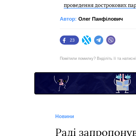
проведення дострокових па
Автор:
Олег Панфілович
23
Facebook
Twitter
Telegram
Viber
Помітили помилку? Виділіть її та натисн
Новини
Раді запропону