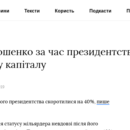
вини
Тексти
Користь
Подкасти
П
ошенко за час президентст
 капіталу
019
його президентства скоротилися на 40%,
пише
 статусу мільярдера невдовзі після його