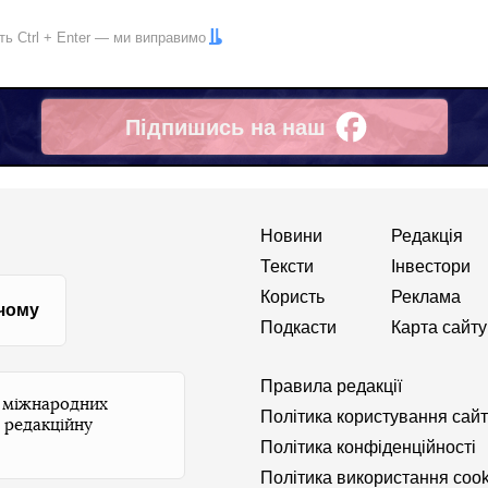
іть
Ctrl
+
Enter
— ми виправимо
Підпишись на наш
Facebook
Новини
Редакція
Тексти
Інвестори
Користь
Реклама
 чому
Подкасти
Карта сайту
Правила редакції
и міжнародних
Політика користування сай
 редакційну
Політика конфіденційності
Політика використання cook