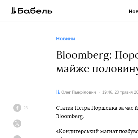
Но
Новини
Bloomberg: Пор
майже половину
Автор:
Олег Панфілович
Дата:
19:46, 20 травня 2
Статки Петра Поршенка за час 
23
Facebook
Bloomberg.
Twitter
«Кондитерський магнат позбувся