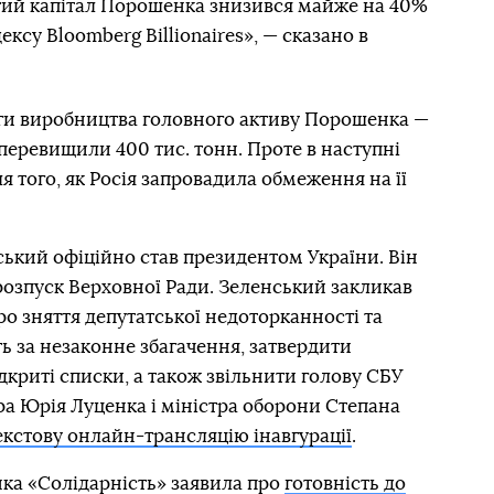
стий капітал Порошенка знизився майже на 40%
ексу Bloomberg Billionaires», — сказано в
яги виробництва головного активу Порошенка —
 перевищили 400 тис. тонн. Проте в наступні
я того, як Росія запровадила обмеження на її
ький офіційно став президентом України. Він
 розпуск Верховної Ради. Зеленський закликав
о зняття депутатської недоторканності та
ь за незаконне збагачення, затвердити
дкриті списки, а також звільнити голову СБУ
ра Юрія Луценка і міністра оборони Степана
екстову онлайн-трансляцію інавгурації
.
ка «Солідарність» заявила про
готовність до