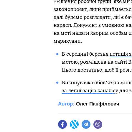
«Рішення робочої групи, яке ми
законопроект, який приймається
далі будемо розглядати, які є б
нардеп. Документ з умовною на
на меті надати хворим особам д
марихуани.
В середині березня
петиція з
метою, розміщена на сайті В
Цього достатньо, щоб її розг
Виконувачка обовʼязків міні
за легалізацію канабіс
у для 
Автор:
Олег Панфілович
Facebook
Twitter
Telegram
Viber