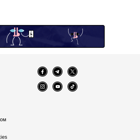
Facebook
Telegram
Twitter
Instagram
YouTube
TikTok
том
ies