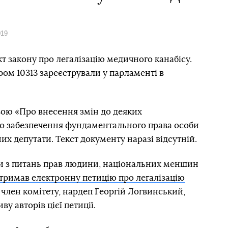
019
т закону про легалізацію медичного канабісу.
ом 10313 зареєстрували у парламенті в
вою «Про внесення змін до деяких
до забезпечення фундаментального права особи
их депутати. Текст документу наразі відсутній.
ди з питань прав людини, національних меншин
тримав електронну петицію про легалізацію
 член комітету, нардеп Георгій Логвинський,
ву авторів цієї петиції.