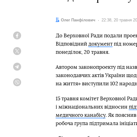
Автор:
Олег Панфілович
Дата:
22:38, 20 травня 2
До Верховної Ради подали проек
Facebook
Відповідний
документ
під номер
понеділок, 20 травня.
Twitter
Автором законопроекту під наз
Telegram
законодавчих актів України що
на життя» виступили 102 народн
Viber
15 травня комітет Верховної Ра
і міжнаціональних відносин
під
медичного канабісу
. Як пояснив
робоча група підтримала ініціати