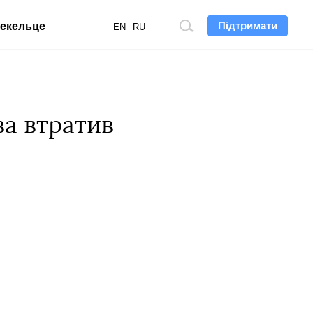
Підтримати
екельце
Пошук
EN
RU
по
сайту
ва втратив