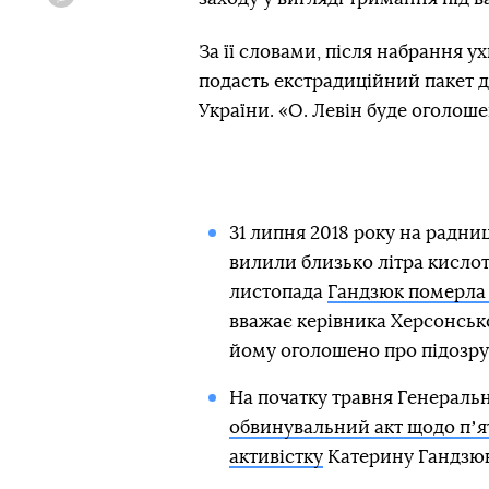
Viber
За її словами, після набрання 
подасть екстрадиційний пакет 
України. «О. Левін буде оголош
31 липня 2018 року на радн
вилили близько літра кислоти
листопада
Гандзюк померла 
вважає керівника Херсонсько
йому оголошено про підозру 
На початку травня Генераль
обвинувальний акт щодо пʼя
активістку
Катерину Гандзюк