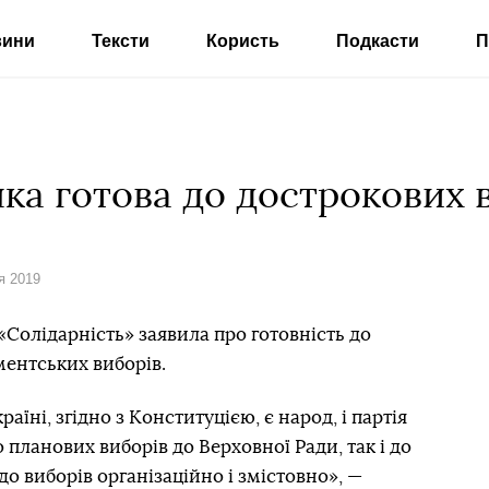
вини
Тексти
Користь
Подкасти
П
ка готова до дострокових в
я 2019
Солідарність» заявила про готовність до
ентських виборів.
їні, згідно з Конституцією, є народ, і партія
 планових виборів до Верховної Ради, так і до
до виборів організаційно і змістовно», —