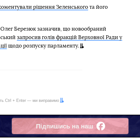
коментували рішення Зеленського
та його
 Олег Березюк зазначив, що новообраний
нський
запросив голів фракцій Верховної Ради у
ції
щодо розпуску парламенту.
іть
Ctrl
+
Enter
— ми виправимо
Підпишись на наш
Facebook