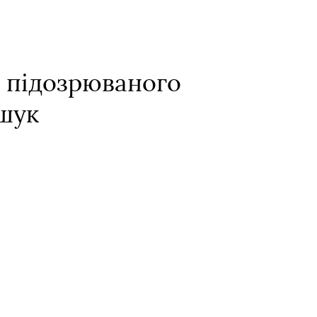
в підозрюваного
зшук