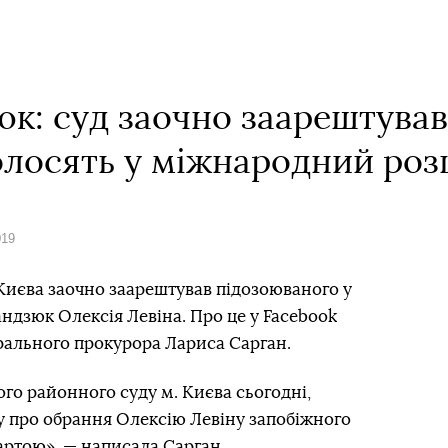
юк: суд заочно заарештува
голосять у міжнародний ро
019
иєва заочно заарештував підозоюваного у
андзюк Олексія Левіна. Про це у Facebook
рального прокурора Лариса Сарган.
го районного суду м. Києва сьогодні,
лу про обрання Олексію Левіну запобіжного
вартою», — написала Сарган.