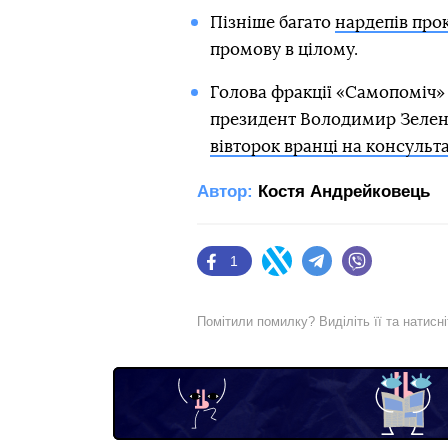
Пізніше багато
нардепів про
промову в цілому.
Голова фракції «Самопоміч»
президент Володимир Зеле
вівторок вранці на консульта
Автор:
Костя Андрейковець
1
Facebook
Twitter
Telegram
Viber
Помітили помилку? Виділіть її та натисн