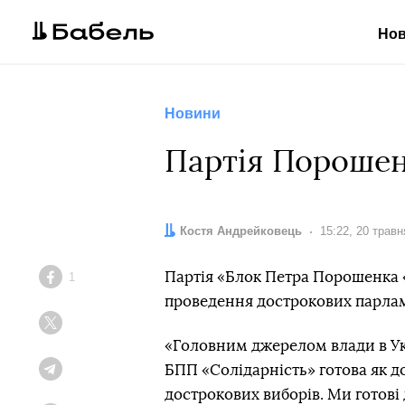
Но
Новини
Партія Порошен
Автор:
Костя Андрейковець
Дата:
15:22, 20 травн
Партія «Блок Петра Порошенка «
1
Facebook
проведення дострокових парлам
Twitter
«Головним джерелом влади в Укра
БПП «Солідарність» готова як до
Telegram
дострокових виборів. Ми готові 