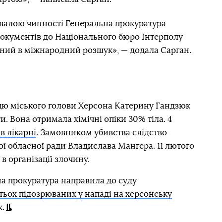
ухвалою чинності Генеральна прокуратура
документів до Національного бюро Інтерполу
ений в міжнародний розшук», — додала Сарган.
ицю міського голови Херсона Катерину Гандзюк
. Вона отримала хімічні опіки 30% тіла. 4
в лікарні
. Замовником убивства слідство
ї обласної ради Владислава Мангера. 11 лютого
в організації злочину.
на прокуратура направила до суду
тьох підозрюваних у нападі на херсонську
.