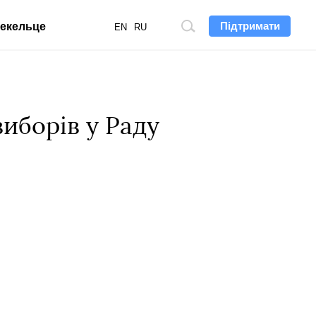
Підтримати
екельце
Пошук
EN
RU
по
сайту
иборів у Раду