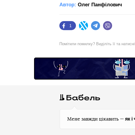
Автор:
Олег Панфілович
1
Facebook
Twitter
Telegram
Viber
Помітили помилку? Виділіть її та натисн
як і
Мене завжди цікавить —