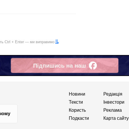
іть
Ctrl
+
Enter
— ми виправимо
Підпишись на наш
Facebook
Новини
Редакція
Тексти
Інвестори
Користь
Реклама
 чому
Подкасти
Карта сайту