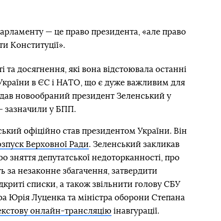
парламенту — це право президента, «але право
ти Конституції».
і та досягнення, які вона відстоювала останні
 України в ЄС і НАТО, що є дуже важливим для
згадав новообраний президент Зеленський у
— зазначили у БПП.
ький офіційно став президентом України. Він
озпуск Верховної Ради
. Зеленський закликав
о зняття депутатської недоторканності, про
ь за незаконне збагачення, затвердити
дкриті списки, а також звільнити голову СБУ
ра Юрія Луценка та міністра оборони Степана
екстову онлайн-трансляцію
інавгурації.