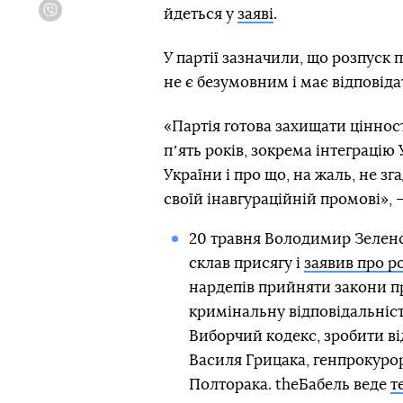
йдеться у
заяві
.
Viber
У партії зазначили, що розпуск 
не є безумовним і має відповіда
«Партія готова захищати цінност
пʼять років, зокрема інтеграцію
України і про що, на жаль, не 
своїй інавгураційній промові», 
20 травня Володимир Зеленс
склав присягу і
заявив про р
нардепів прийняти закони пр
кримінальну відповідальніст
Виборчий кодекс, зробити ві
Василя Грицака, генпрокуро
Полторака. theБабель веде
т