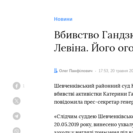
Новини
Вбивство Гандз
Левіна. Його о
Автор:
Олег Панфілович
Дата:
17:53, 20 травня 2
Шевченківський районний суд К
1
Facebook
вбивстві активістки Катерини Г
повідомила прес-секретар гене
Twitter
«Слідчим суддею Шевченківсько
Telegram
20.05.2019 року, винесено ухва
заходу у вигляді тримання під 