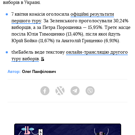
виборів в Україні.
7 квітня комісія оголосила
офіційні результати
першого туру
. За Зеленського проголосували 30,24%
виборців, а за Петра Порошенка — 15,95%. Третє місце
посіла Юлія Тимошенко (13,40%), після якої йдуть
Юрій Бойко (11,67%) та Анатолій Гриценко (6,91%).
theБабель веде текстову
онлайн-трансляцію другого
туру виборів
.
Автор:
Олег Панфілович
Facebook
Twitter
Telegram
Viber