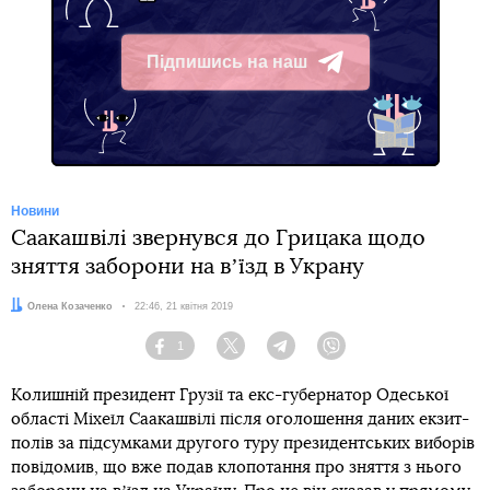
Підпишись на наш
Telegram
Новини
Саакашвілі звернувся до Грицака щодо
зняття заборони на вʼїзд в Украну
Автор:
Олена Козаченко
Дата:
22:46, 21 квітня 2019
1
Facebook
Twitter
Telegram
Viber
Колишній президент Грузії та екс-губернатор Одеської
області Міхеїл Саакашвілі після оголошення даних екзит-
полів за підсумками другого туру президентських виборів
повідомив, що вже подав клопотання про зняття з нього