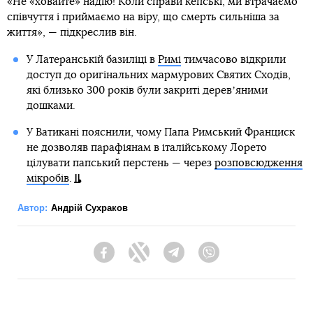
«Не «ховайте» надію! Коли справи кепські, ми втрачаємо
співчуття і приймаємо на віру, що смерть сильніша за
життя», — підкреслив він.
У Латеранській базиліці в
Римі
тимчасово відкрили
доступ до оригінальних мармурових Святих Сходів,
які близько 300 років були закриті деревʼяними
дошками.
У Ватикані пояснили, чому Папа Римський Франциск
не дозволяв парафіянам в італійському Лорето
цілувати папський перстень — через
розповсюдження
мікробів
.
Автор:
Андрій Сухраков
Facebook
Twitter
Telegram
Viber