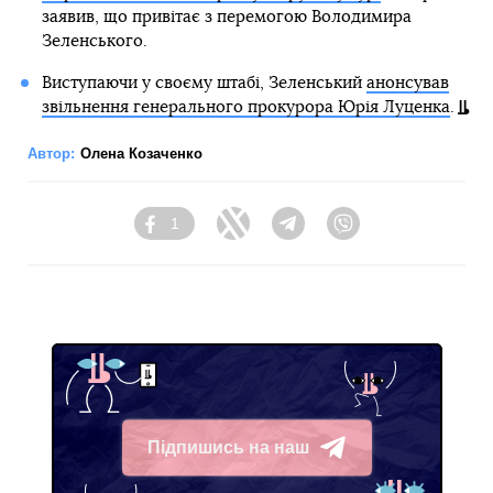
заявив, що привітає з перемогою Володимира
Зеленського.
Виступаючи у своєму штабі, Зеленський
анонсував
звільнення генерального прокурора Юрія Луценка
.
Автор:
Олена Козаченко
1
Facebook
Twitter
Telegram
Viber
Підпишись на наш
Telegram