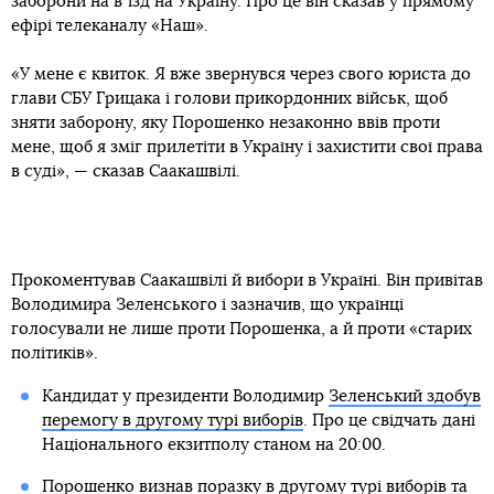
заборони на вʼїзд на Україну. Про це він сказав у прямому
ефірі телеканалу «Наш».
«У мене є квиток. Я вже звернувся через свого юриста до
глави СБУ Грицака і голови прикордонних військ, щоб
зняти заборону, яку Порошенко незаконно ввів проти
мене, щоб я зміг прилетіти в Україну і захистити свої права
в суді», — сказав Саакашвілі.
Прокоментував Саакашвілі й вибори в Україні. Він привітав
Володимира Зеленського і зазначив, що українці
голосували не лише проти Порошенка, а й проти «старих
політиків».
Кандидат у президенти Володимир
Зеленський здобув
перемогу в другому турі виборів
. Про це свідчать дані
Національного екзитполу станом на 20:00.
Порошенко визнав поразку в другому турі
виборів та