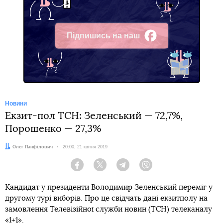
Підпишись на наш
Facebook
Новини
Екзит-пол ТСН: Зеленський — 72,7%,
Порошенко — 27,3%
Автор:
Олег Панфілович
Дата:
20:00, 21 квітня 2019
Facebook
Twitter
Telegram
Viber
Кандидат у президенти Володимир Зеленський переміг у
другому турі виборів. Про це свідчать дані екзитполу на
замовлення Телевізійної служби новин (ТСН) телеканалу
«1+1».