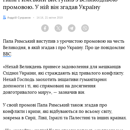
промовою. У ній він згадав Україну
Автор:
Андрій Сухраков
Дата:
14:14, 21 квітня 2019
Facebook
Twitter
Telegram
Viber
Папа Римський виступив з урочистою промовою на честь
Великодня, в якій згадав і про Україну. Про це повідомляє
BBC
.
«Нехай Великдень принесе задоволення для мешканців
Східної України, які страждають від тривалого конфлікту.
Нехай Господь заохотить ініціативи гуманітарної
допомоги і ті, які спрямовані на досягнення
довготривалого миру», — зазначив він.
У своїй промові Папа Римський також згадав про
конфлікти і кризи, які відбуваються по всьому світу,
зокрема в Сирії, Лівії, Ізраїлі та Палестині та інших країнах.