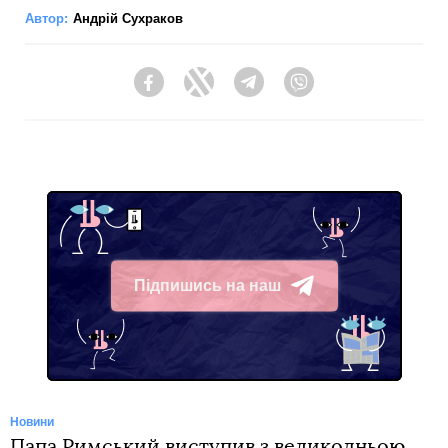
Автор:
Андрій Сухраков
Facebook
Twitter
Telegram
Viber
Підпишись на наш
Telegram
Новини
Папа Римський виступив з великодньою