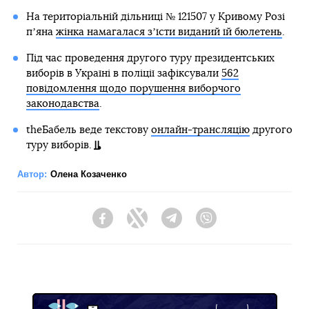
На територіальній дільниці № 121507 у Кривому Розі
пʼяна
жінка намагалася зʼїсти виданий їй бюлетень
.
Під час проведення другого туру президентських
виборів в Україні в поліції зафіксували
562
повідомлення щодо порушення виборчого
законодавства
.
theБабель веде текстову
онлайн-трансляцію
другого
туру виборів.
Автор:
Олена Козаченко
Facebook
Twitter
Telegram
Viber