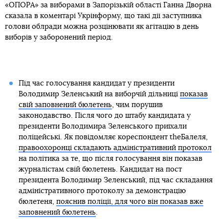
«ОПОРА» за виборами в Запорізькій області Ганна Дворна
сказала в коментарі Укрінформу, що такі дії заступника
голови облради можна розцінювати як агітацію в день
виборів у заборонений період.
Під час голосування кандидат у президенти
Володимир Зеленський на виборчій дільниці
показав
свій заповнений бюлетень
, чим порушив
законодавство. Після чого до штабу кандидата у
президенти Володимира Зеленського приїхали
поліцейські. Як повідомляє кореспондент theБалеля,
правоохоронці складають адміністративний протокол
на політика за те, що після голосування він показав
журналістам свій бюлетень. Кандидат на пост
президента Володимир Зеленський, під час складання
адміністративного протоколу за демонстрацію
бюлетеня,
пояснив поліції, для чого він показав вже
заповнений бюлетень
.