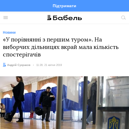
Підтримати
Facebook
Telegram
Twitter
Instagram
Меню
По
по
сай
Новини
«У порівнянні з першим туром». На
виборчих дільницях вкрай мала кількість
спостерігачів
Автор:
Андрій Сухраков
Дата:
11:28, 21 квітня 2019