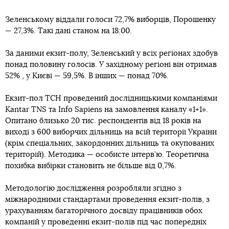
Зеленському віддали голоси 72,7% виборців, Порошенку
— 27,3%. Такі дані станом на 18:00.
За даними екзит-полу, Зеленський у всіх регіонах здобув
понад половину голосів. У західному регіоні він отримав
52% , у Києві — 59,5%. В інших — понад 70%.
Екзит-пол ТСН проведений дослідницькими компаніями
Kantar TNS та Info Sapiens на замовлення каналу «1+1».
Опитано близько 20 тис. респондентів від 18 років на
виході з 600 виборчих дільниць на всій території України
(крім спеціальних, закордонних дільниць та окупованих
територій). Методика — особисте інтерв’ю. Теоретична
похибка вибірки становить не більше від 0,7%.
Методологію дослідження розробляли згідно з
міжнародними стандартами проведення екзит-полів, з
урахуванням багаторічного досвіду працівників обох
компаній у проведенні екзит-полів під час попередніх