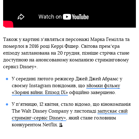
Також у картині зʼявляться персонажі Марка Гемілла та
померлої в 2016 році Керрі Фішер. Світова премʼєра
епізоду запланована на 20 грудня, пізніше стрічка стане
доступною на анонсованому компанією стримінговому
сервісі Disney+.
У середині лютого режисер Джей Джей Абрамс у
своєму Instagram повідомив, що
зйомки фільму
«Зоряні війни. Епізод IX»
офіційно завершено.
У пʼятницю, 12 квітня, стало відомо, що кінокомпанія
The Walt Disney Company у листопаді
запускає свій
стримінг-сервіс Disney+
, який стане головним
конкурентом Netflix.
Автор:
Олег Панфілович