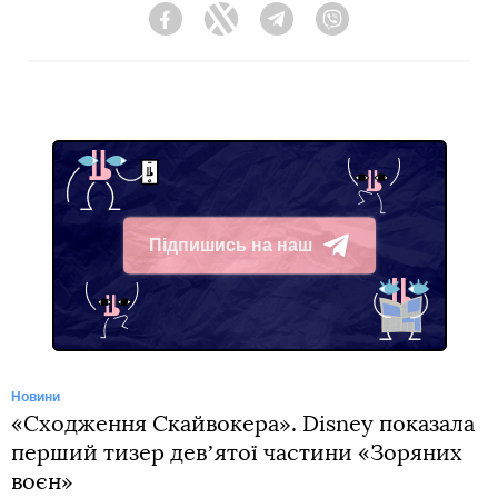
Facebook
Twitter
Telegram
Viber
Підпишись на наш
Telegram
Новини
«Сходження Скайвокера». Disney показала
перший тизер девʼятої частини «Зоряних
воєн»