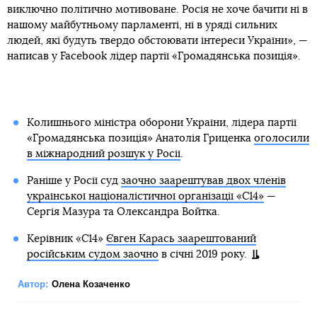
виключно політично мотивоване. Росія не хоче бачити ні в
нашому майбутньому парламенті, ні в уряді сильних
людей, які будуть твердо обстоювати інтереси України», —
написав у Facebook лідер партії «Громадянська позиція».
Колишнього міністра оборони України, лідера партії
«Громадянська позиція» Анатолія Гриценка
оголосили
в міжнародний розшук у Росії
.
Раніше у Росії суд
заочно заарештував двох членів
української націоналістичної організації «С14»
—
Сергія Мазура та Олександра Войтка.
Керівник «С14»
Євген Карась заарештований
російським судом заочно
в січні 2019 року.
Автор:
Олена Козаченко