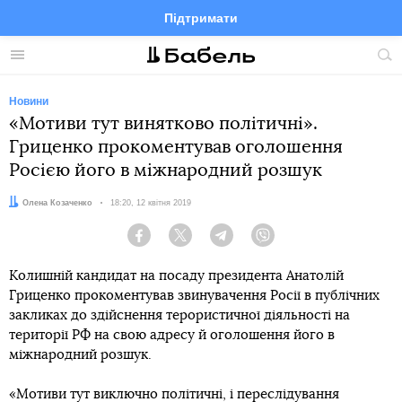
Підтримати
Facebook
Telegram
Twitter
Instagram
Меню
По
по
сай
Новини
«Мотиви тут винятково політичні».
Гриценко прокоментував оголошення
Росією його в міжнародний розшук
Автор:
Олена Козаченко
Дата:
18:20, 12 квітня 2019
Facebook
Twitter
Telegram
Viber
Колишній кандидат на посаду президента Анатолій
Гриценко прокоментував звинувачення Росії в публічних
закликах до здійснення терористичної діяльності на
території РФ на свою адресу й оголошення його в
міжнародний розшук.
«Мотиви тут виключно політичні, і переслідування