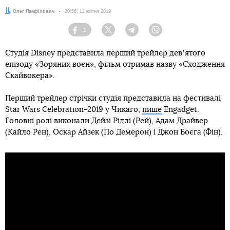
Автор:
Олег Панфілович
Дата:
20:56, 12 квітня 2019
1
Facebook
Twitter
Telegram
Viber
Студія Disney представила перший трейлер девʼятого
епізоду «Зоряних воєн», фільм отримав назву «Сходження
Скайвокера».
Перший трейлер стрічки студія представила на фестивалі
Star Wars Celebration-2019 у Чикаго,
пише
Engadget.
Головні ролі виконали Дейзі Рідлі (Рей), Адам Драйвер
(Кайло Рен), Оскар Айзек (По Демерон) і Джон Боєга (Фін).