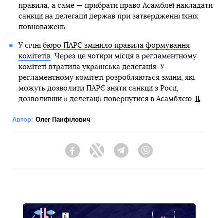
правила, а саме — прибрати право Асамблеї накладати
санкції на делегації держав при затвердженні їхніх
повноважень.
У січні
бюро ПАРЄ змінило правила формування
комітетів
. Через це чотири місця в регламентному
комітеті втратила українська делегація. У
регламентному комітеті розробляються зміни, які
можуть дозволити ПАРЄ зняти санкції з Росії,
дозволивши її делегації повернутися в Асамблею.
Автор:
Олег Панфілович
Facebook
Twitter
Telegram
Viber