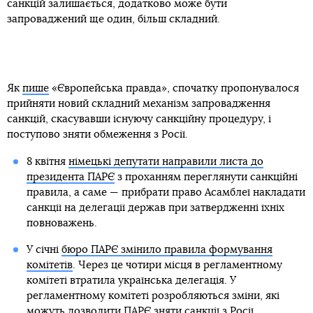
санкцій залишається, додатково може бути
запроваджений ще один, більш складний.
Як
пише
«Європейська правда», спочатку пропонувалося
прийняти новий складний механізм запровадження
санкцій, скасувавши існуючу санкційну процедуру, і
поступово зняти обмеження з Росії.
8 квітня
німецькі депутати направили листа до
президента ПАРЄ
з проханням переглянути санкційні
правила, а саме — прибрати право Асамблеї накладати
санкції на делегації держав при затвердженні їхніх
повноважень.
У січні
бюро ПАРЄ змінило правила формування
комітетів
. Через це чотири місця в регламентному
комітеті втратила українська делегація. У
регламентному комітеті розробляються зміни, які
можуть дозволити ПАРЄ зняти санкції з Росії,