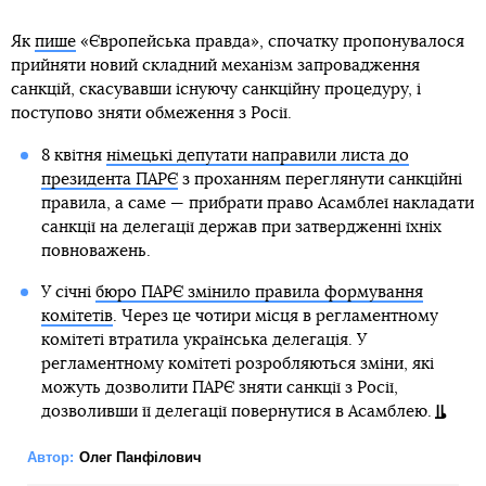
Як
пише
«Європейська правда», спочатку пропонувалося
прийняти новий складний механізм запровадження
санкцій, скасувавши існуючу санкційну процедуру, і
поступово зняти обмеження з Росії.
8 квітня
німецькі депутати направили листа до
президента ПАРЄ
з проханням переглянути санкційні
правила, а саме — прибрати право Асамблеї накладати
санкції на делегації держав при затвердженні їхніх
повноважень.
У січні
бюро ПАРЄ змінило правила формування
комітетів
. Через це чотири місця в регламентному
комітеті втратила українська делегація. У
регламентному комітеті розробляються зміни, які
можуть дозволити ПАРЄ зняти санкції з Росії,
дозволивши її делегації повернутися в Асамблею.
Автор:
Олег Панфілович