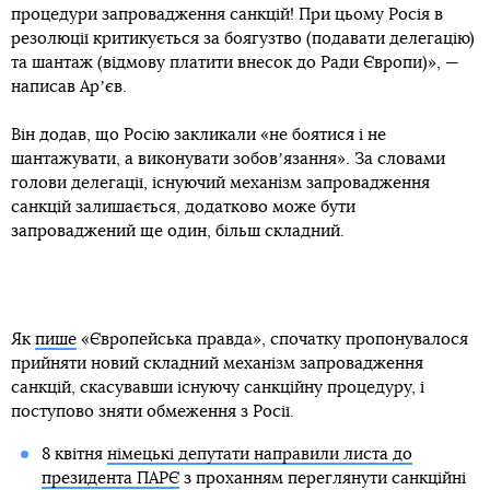
процедури запровадження санкцій! При цьому Росія в
резолюції критикується за боягузтво (подавати делегацію)
та шантаж (відмову платити внесок до Ради Європи)», —
написав Арʼєв.
Він додав, що Росію закликали «не боятися і не
шантажувати, а виконувати зобовʼязання». За словами
голови делегації, існуючий механізм запровадження
санкцій залишається, додатково може бути
запроваджений ще один, більш складний.
Як
пише
«Європейська правда», спочатку пропонувалося
прийняти новий складний механізм запровадження
санкцій, скасувавши існуючу санкційну процедуру, і
поступово зняти обмеження з Росії.
8 квітня
німецькі депутати направили листа до
президента ПАРЄ
з проханням переглянути санкційні