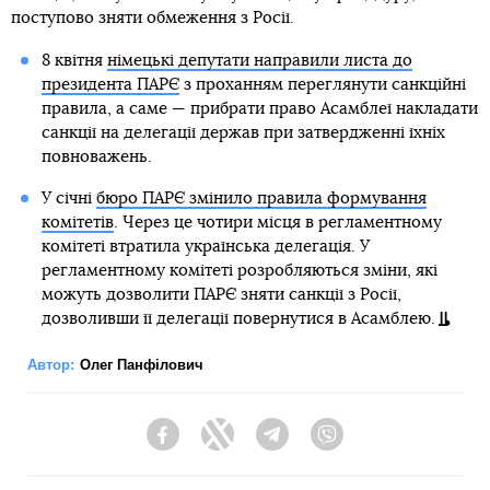
поступово зняти обмеження з Росії.
8 квітня
німецькі депутати направили листа до
президента ПАРЄ
з проханням переглянути санкційні
правила, а саме — прибрати право Асамблеї накладати
санкції на делегації держав при затвердженні їхніх
повноважень.
У січні
бюро ПАРЄ змінило правила формування
комітетів
. Через це чотири місця в регламентному
комітеті втратила українська делегація. У
регламентному комітеті розробляються зміни, які
можуть дозволити ПАРЄ зняти санкції з Росії,
дозволивши її делегації повернутися в Асамблею.
Автор:
Олег Панфілович
Facebook
Twitter
Telegram
Viber