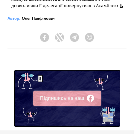
дозволивши її делегації повернутися в Асамблею.
Автор:
Олег Панфілович
Facebook
Twitter
Telegram
Viber
Підпишись на наш
Facebook