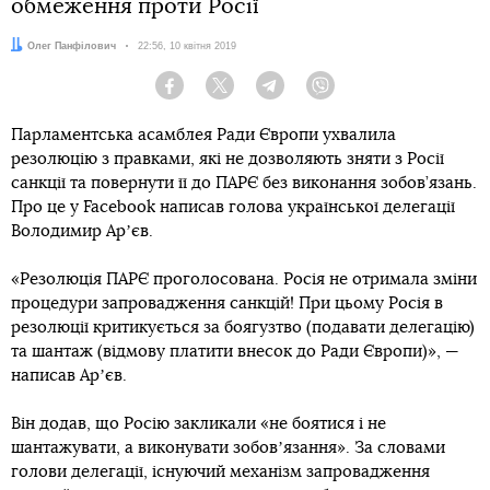
обмеження проти Росії
Автор:
Олег Панфілович
Дата:
22:56, 10 квітня 2019
Facebook
Twitter
Telegram
Viber
Парламентська асамблея Ради Європи ухвалила
резолюцію з правками, які не дозволяють зняти з Росії
санкції та повернути її до ПАРЄ без виконання зобов’язань.
Про це у Facebook написав голова української делегації
Володимир Арʼєв.
«Резолюція ПАРЄ проголосована. Росія не отримала зміни
процедури запровадження санкцій! При цьому Росія в
резолюції критикується за боягузтво (подавати делегацію)
та шантаж (відмову платити внесок до Ради Європи)», —
написав Арʼєв.
Він додав, що Росію закликали «не боятися і не
шантажувати, а виконувати зобовʼязання». За словами
голови делегації, існуючий механізм запровадження