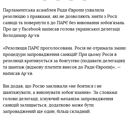
Парламентська асамблея Ради Європи ухвалила
резолюцію з правками, які не дозволяють зняти з Росії
санкції та повернути її до ПАРЄ без виконання зобов’язань.
Про це у Facebook написав голова української делегації
Володимир Арʼєв.
«Резолюція ПАРЄ проголосована. Росія не отримала зміни
процедури запровадження санкцій! При цьому Росія в
резолюції критикується за боягузтво (подавати делегацію)
та шантаж (відмову платити внесок до Ради Європи)», —
написав Арʼєв.
Він додав, що Росію закликали «не боятися і не
шантажувати, а виконувати зобовʼязання». За словами
голови делегації, існуючий механізм запровадження
санкцій залишається, додатково може бути
запроваджений ще один, більш складний.