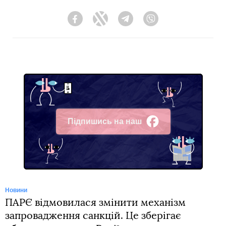
Facebook
Twitter
Telegram
Viber
Підпишись на наш
Facebook
Новини
ПАРЄ відмовилася змінити механізм
запровадження санкцій. Це зберігає