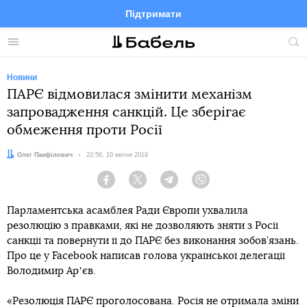
Підтримати
Facebook
Telegram
Twitter
Instagram
Меню
По
по
сай
Новини
ПАРЄ відмовилася змінити механізм
запровадження санкцій. Це зберігає
обмеження проти Росії
Автор:
Олег Панфілович
Дата:
22:56, 10 квітня 2019
Facebook
Twitter
Telegram
Viber
Парламентська асамблея Ради Європи ухвалила
резолюцію з правками, які не дозволяють зняти з Росії
санкції та повернути її до ПАРЄ без виконання зобов’язань.
Про це у Facebook написав голова української делегації
Володимир Арʼєв.
«Резолюція ПАРЄ проголосована. Росія не отримала зміни