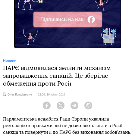
Підпишись на наш
Facebook
Новини
ПАРЄ відмовилася змінити механізм
запровадження санкцій. Це зберігає
обмеження проти Росії
Автор:
Олег Панфілович
Дата:
22:56, 10 квітня 2019
Facebook
Twitter
Telegram
Viber
Парламентська асамблея Ради Європи ухвалила
резолюцію з правками, які не дозволяють зняти з Росії
санкції та повернути її до ПАРЄ без виконання зобов’язань.