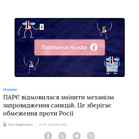
Підпишись на наш
Facebook
Новини
ПАРЄ відмовилася змінити механізм
запровадження санкцій. Це зберігає
обмеження проти Росії
Автор:
Олег Панфілович
Дата:
22:56, 10 квітня 2019
Facebook
Twitter
Telegram
Viber