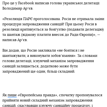
Про це у Facebook написав голова української делегації
Володимир Арʼєв.
«Резолюція ПАРЄ проголосована. Росія не отримала зміни
процедури запровадження санкцій! При цьому Росія в
резолюції критикується за боягузтво (подавати делегацію)
та шантаж (відмову платити внесок до Ради Європи)», —
написав Арʼєв.
Він додав, що Росію закликали «не боятися і не
шантажувати, а виконувати зобовʼязання». За словами
голови делегації, існуючий механізм запровадження
санкцій залишається, додатково може бути
запроваджений ще один, більш складний.
Як
пише
«Європейська правда», спочатку пропонувалося
прийняти новий складний механізм запровадження
санкцій, скасувавши існуючу санкційну процедуру, і