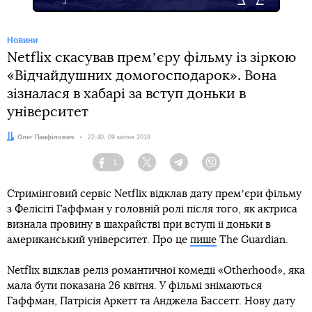
Новини
Netflix скасував премʼєру фільму із зіркою
«Відчайдушних домогосподарок». Вона
зізналася в хабарі за вступ доньки в
університет
Автор:
Олег Панфілович
Дата:
22:40, 09 квітня 2019
1
Facebook
Twitter
Telegram
Viber
Стримінговий сервіс Netflix відклав дату премʼєри фільму
з Фелісіті Гаффман у головній ролі після того, як актриса
визнала провину в шахрайстві при вступі її доньки в
американський університет. Про це
пише
The Guardian.
Netflix відклав реліз романтичної комедії «Otherhood», яка
мала бути показана 26 квітня. У фільмі знімаються
Гаффман, Патрісія Аркетт та Анджела Бассетт. Нову дату