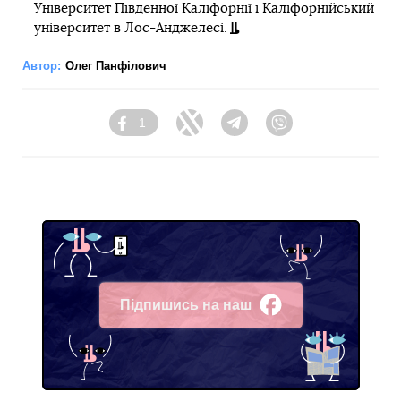
Університет Південної Каліфорнії і Каліфорнійський
університет в Лос-Анджелесі.
Автор:
Олег Панфілович
1
Facebook
Twitter
Telegram
Viber
Підпишись на наш
Facebook