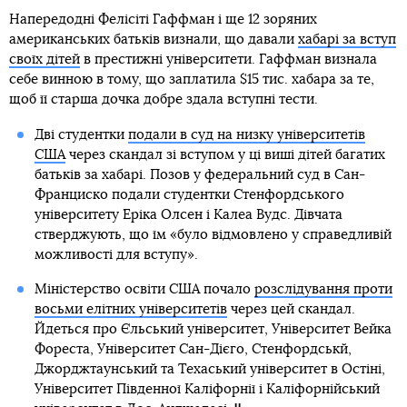
Напередодні Фелісіті Гаффман і ще 12 зоряних
американських батьків визнали, що давали
хабарі за вступ
своїх дітей
в престижні університети. Гаффман визнала
себе винною в тому, що заплатила $15 тис. хабара за те,
щоб її старша дочка добре здала вступні тести.
Дві студентки
подали в суд на низку університетів
США
через скандал зі вступом у ці виші дітей багатих
батьків за хабарі. Позов у федеральний суд в Сан-
Франциско подали студентки Стенфордського
університету Еріка Олсен і Калеа Вудс. Дівчата
стверджують, що їм «було відмовлено у справедливій
можливості для вступу».
Міністерство освіти США почало
розслідування проти
восьми елітних університетів
через цей скандал.
Йдеться про Єльський університет, Університет Вейка
Фореста, Університет Сан-Дієго, Стенфордськй,
Джорджтаунський та Техаський університет в Остіні,
Університет Південної Каліфорнії і Каліфорнійський