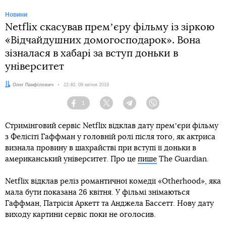
Новини
Netflix скасував премʼєру фільму із зіркою
«Відчайдушних домогосподарок». Вона
зізналася в хабарі за вступ доньки в
університет
Автор:
Олег Панфілович
Дата:
22:40, 09 квітня 2019
1
Facebook
Twitter
Telegram
Viber
Стримінговий сервіс Netflix відклав дату премʼєри фільму
з Фелісіті Гаффман у головній ролі після того, як актриса
визнала провину в шахрайстві при вступі її доньки в
американський університет. Про це
пише
The Guardian.
Netflix відклав реліз романтичної комедії «Otherhood», яка
мала бути показана 26 квітня. У фільмі знімаються
Гаффман, Патрісія Аркетт та Анджела Бассетт. Нову дату
виходу картини сервіс поки не оголосив.