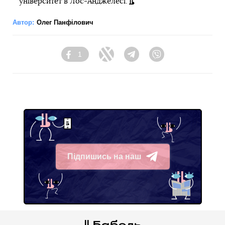
університет в Лос-Анджелесі.
Автор:
Олег Панфілович
1
Facebook
Twitter
Telegram
Viber
Підпишись на наш
Telegram