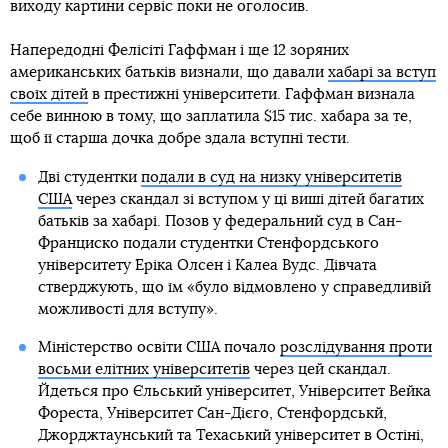
виходу картини сервіс поки не оголосив.
Напередодні Фелісіті Гаффман і ще 12 зоряних
американських батьків визнали, що давали
хабарі за вступ
своїх дітей
в престижні університети. Гаффман визнала
себе винною в тому, що заплатила $15 тис. хабара за те,
щоб її старша дочка добре здала вступні тести.
Дві студентки
подали в суд на низку університетів
США
через скандал зі вступом у ці виші дітей багатих
батьків за хабарі. Позов у федеральний суд в Сан-
Франциско подали студентки Стенфордського
університету Еріка Олсен і Калеа Вудс. Дівчата
стверджують, що їм «було відмовлено у справедливій
можливості для вступу».
Міністерство освіти США почало
розслідування проти
восьми елітних університетів
через цей скандал.
Йдеться про Єльський університет, Університет Вейка
Фореста, Університет Сан-Дієго, Стенфордськй,
Джорджтаунський та Техаський університет в Остіні,