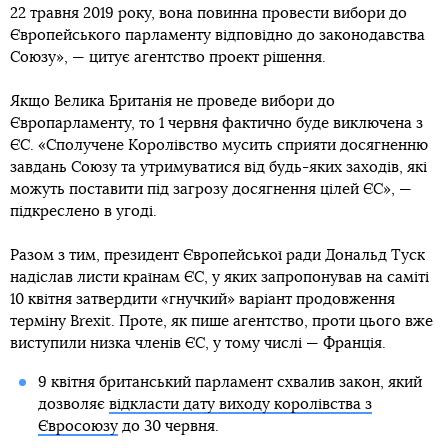
22 травня 2019 року, вона повинна провести вибори до
Європейського парламенту відповідно до законодавства
Союзу», — цитує агентство проект рішення.
Якщо Велика Британія не проведе вибори до
Європарламенту, то 1 червня фактично буде виключена з
ЄС. «Сполучене Королівство мусить сприяти досягненню
завдань Союзу та утримуватися від будь-яких заходів, які
можуть поставити під загрозу досягнення цілей ЄС», —
підкреслено в угоді.
Разом з тим, президент Європейської ради Дональд Туск
надіслав листи країнам ЄС, у яких запропонував на саміті
10 квітня затвердити «гнучкий» варіант продовження
терміну Brexit. Проте, як пише агентство, проти цього вже
виступили низка членів ЄС, у тому числі — Франція.
9 квітня британський парламент схвалив закон, який
дозволяє
відкласти дату виходу королівства з
Євросоюзу
до 30 червня.