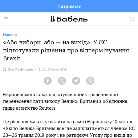
Підтримати
Facebook
Telegram
Twitter
Instagram
Меню
По
по
сай
Новини
«Або вибори, або — на вихід». У ЄС
підготували рішення про відтермінування
Brexit
Автор:
Олег Панфілович
Дата:
21:51, 09 квітня 2019
Facebook
Twitter
Telegram
Viber
Європейський союз підготував проект рішення про
перенесення дати виходу Великої Британії з об’єднання,
пише
агентство Reuters.
Це рішення мають ухвалити на саміті Євросоюзу 10 квітня.
«Якщо Велика Британія все ще залишатиметься членом ЄС
23—26 травня 2019 року і не ратифікує Угоду про вихід до