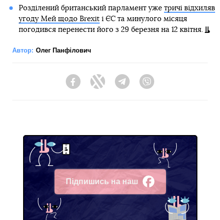
Розділений британський парламент уже
тричі відхиляв
угоду Мей щодо Brexit
і ЄС та минулого місяця
погодився перенести його з 29 березня на 12 квітня.
Автор:
Олег Панфілович
Facebook
Twitter
Telegram
Viber
Підпишись на наш
Facebook