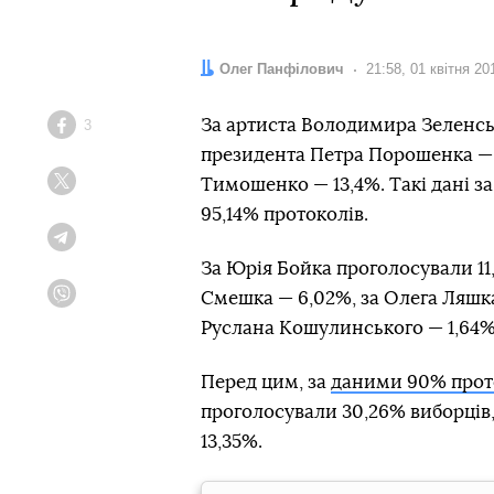
Автор:
Олег Панфілович
Дата:
21:58, 01 квітня 20
За артиста Володимира Зеленськ
3
Facebook
президента Петра Порошенка — 
Тимошенко — 13,4%. Такі дані 
Twitter
95,14% протоколів.
Telegram
За Юрія Бойка проголосували 11,
Смешка — 6,02%, за Олега Ляшка 
Viber
Руслана Кошулинського — 1,64%.
Перед цим, за
даними 90% прот
проголосували 30,26% виборців
13,35%.