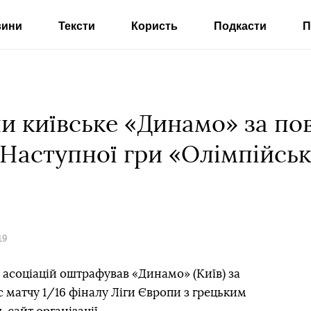
вини
Тексти
Користь
Подкасти
П
и київське «Динамо» за по
 Наступної гри «Олімпійсь
19
асоціацій оштрафував «Динамо» (Київ) за
с матчу 1/16 фіналу Ліги Європи з грецьким