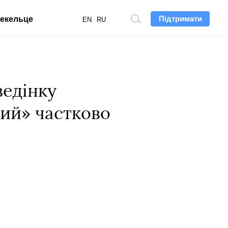
Підтримати
екельце
Пошук
EN
RU
по
сайту
ведінку
кий» частково