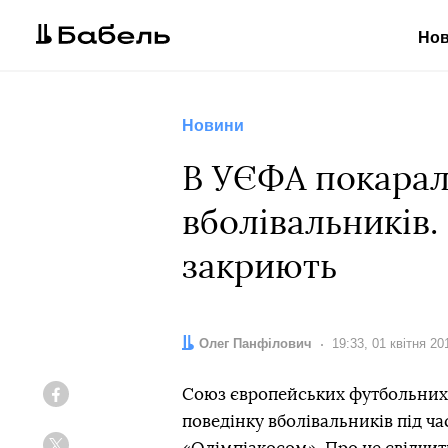
Но
Новини
В УЄФА покарал
вболівальників.
закриють
Автор:
Олег Панфілович
Дата:
19:33, 01 квітня 20
Союз європейських футбольних 
Facebook
поведінку вболівальників під ча