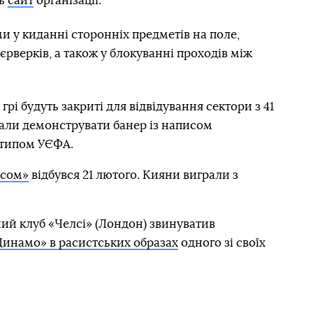
ть
сайт
організації.
 у киданні сторонніх предметів на поле,
еєрверків, а також у блокуванні проходів між
грі будуть закриті для відвідування сектори з 41
зали демонструвати банер із написом
отипом УЄФА.
осом»
відбувся 21 лютого. Кияни виграли з
ий клуб «Челсі» (Лондон) звинуватив
Динамо» в расистських образах
одного зі своїх