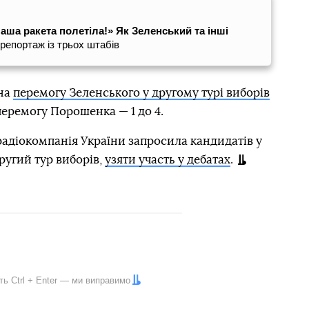
Наша ракета полетіла!»
Як Зеленський та інші
репортаж із трьох штабів
 на
перемогу Зеленського у другому турі виборів
 перемогу Порошенка — 1 до 4.
адіокомпанія України запросила кандидатів у
ругий тур виборів,
узяти участь у дебатах
.
іть
Ctrl
+
Enter
— ми виправимо