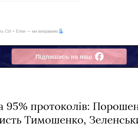
іть
Ctrl
+
Enter
— ми виправимо
Підпишись на наш
Facebook
а 95% протоколів: Пороше
ристь Тимошенко, Зеленськ