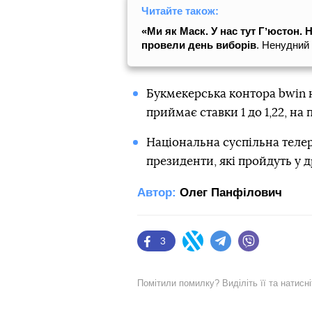
Читайте також:
«Ми як Маск. У нас тут Гʼюстон. 
провели день виборів
. Ненудний 
Букмекерська контора bwin
приймає ставки 1 до 1,22, на
Національна суспільна телер
президенти, які пройдуть у д
Автор:
Олег Панфілович
3
Facebook
Twitter
Telegram
Viber
Помітили помилку? Виділіть її та натисн