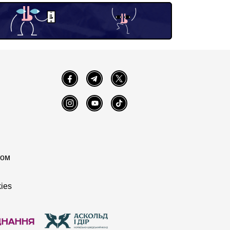
Facebook
Telegram
Twitter
Instagram
YouTube
TikTok
том
ies