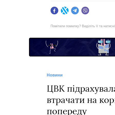
Facebook
Twitter
Telegram
Viber
Помітили помилку? Виділіть її та натисн
Новини
ЦВК підрахувал
втрачати на ко
попереду