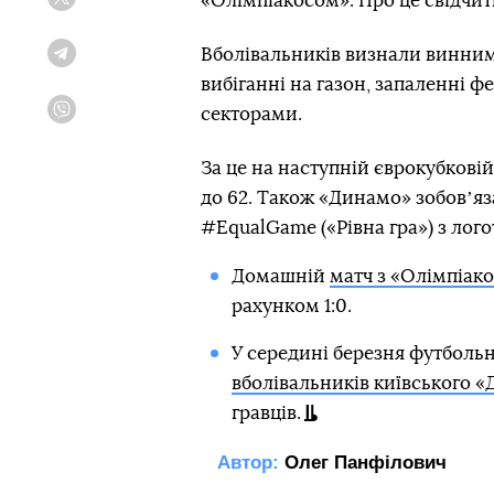
«Олімпіакосом». Про це свідчи
Twitter
Вболівальників визнали винними
Telegram
вибіганні на газон, запаленні ф
секторами.
Viber
За це на наступній єврокубковій 
до 62. Також «Динамо» зобовʼя
#EqualGame («Рівна гра») з лог
Домашній
матч з «Олімпіак
рахунком 1:0.
У середині березня футбольн
вболівальників київського «
гравців.
Автор:
Олег Панфілович