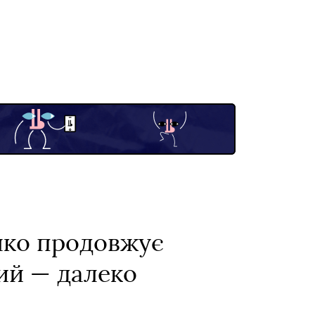
нко продовжує
ий — далеко